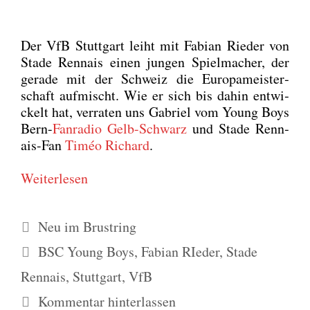
Der VfB Stutt­gart leiht mit Fabi­an Rie­der von
Sta­de Renn­ais einen jun­gen Spiel­ma­cher, der
gera­de mit der Schweiz die Euro­pa­meis­ter­
schaft auf­mischt. Wie er sich bis dahin ent­wi­
ckelt hat, ver­ra­ten uns Gabri­el vom Young Boys
Bern-
Fan­ra­dio Gelb-Schwarz
und Sta­de Renn­
ais-Fan
Timéo Richard
.
Wei­ter­le­sen
Kategorien
Neu im Brustring
Schlagwörter
BSC Young Boys
,
Fabian RIeder
,
Stade
Rennais
,
Stuttgart
,
VfB
Kommentar hinterlassen