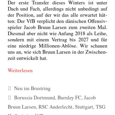
Der ers­te Trans­fer die­ses Win­ters ist unter
Dach und Fach, aller­dings nicht unbe­dingt auf
der Posi­ti­on, auf der wir das alle erwar­tet hät­
ten: Der VfB verp­licht den däni­schen Offen­siv­
spie­ler Jacob Bru­un Lar­sen zum zwei­ten Mal.
Dies­mal aber nicht wie Anfang 2018 als Lei­he,
son­dern mit einem Ver­trag bis 2027 und für
eine nied­ri­ge Mil­lio­nen-Ablö­se. Wir schau­en
uns an, wie sich Bru­un Lar­sen in der Zwi­schen­
zeit ent­wi­ckelt hat.
Wei­ter­le­sen
Kategorien
Neu im Brustring
Schlagwörter
Borussia Dortmund
,
Burnley FC
,
Jacob
Bruun Larsen
,
RSC Anderlecht
,
Stuttgart
,
TSG