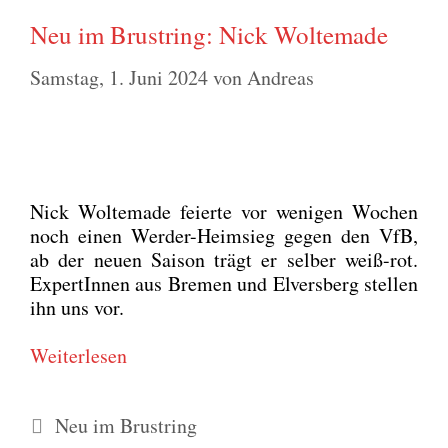
Neu im Brustring: Nick Woltemade
Samstag, 1. Juni 2024
von
Andreas
Nick Wol­te­ma­de fei­er­te vor weni­gen Wochen
noch einen Wer­der-Heim­sieg gegen den VfB,
ab der neu­en Sai­son trägt er sel­ber weiß-rot.
Exper­tIn­nen aus Bre­men und Elvers­berg stel­len
ihn uns vor.
Wei­ter­le­sen
Kategorien
Neu im Brustring