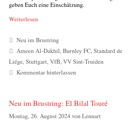
geben Euch eine Ein­schät­zung.
Wei­ter­le­sen
Kategorien
Neu im Brustring
Schlagwörter
Ameen Al-Dakhil
,
Burnley FC
,
Standard de
Liége
,
Stuttgart
,
VfB
,
VV Sint-Truiden
Kommentar hinterlassen
Neu im Brustring: El Bilal Touré
Montag, 26. August 2024
von
Lennart