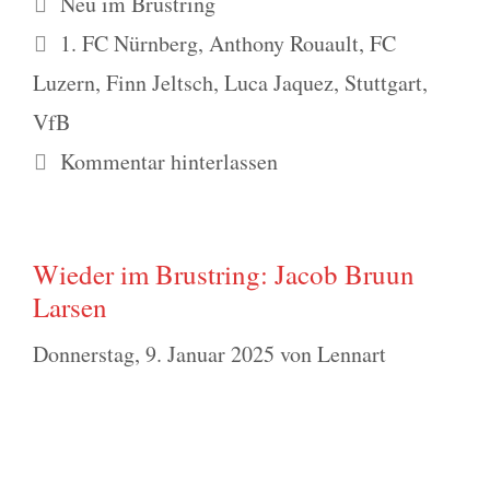
Neu im Brustring
Schlagwörter
1. FC Nürnberg
,
Anthony Rouault
,
FC
Luzern
,
Finn Jeltsch
,
Luca Jaquez
,
Stuttgart
,
VfB
Kommentar hinterlassen
Wieder im Brustring: Jacob Bruun
Larsen
Donnerstag, 9. Januar 2025
von
Lennart