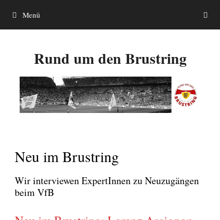
Zum
Menü
Inhalt
springen
Rund um den Brustring
Neu im Brustring
Wir inter­view­en Exper­tIn­nen zu Neu­zu­gän­gen
beim VfB