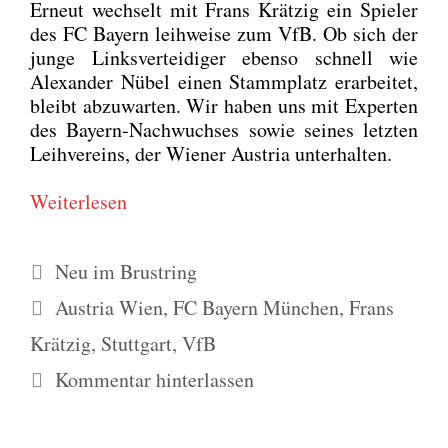
Erneut wech­selt mit Frans Krät­zig ein Spie­ler
des FC Bay­ern leih­wei­se zum VfB. Ob sich der
jun­ge Links­ver­tei­di­ger eben­so schnell wie
Alex­an­der Nübel einen Stamm­platz erar­bei­tet,
bleibt abzu­war­ten. Wir haben uns mit Exper­ten
des Bay­ern-Nach­wuch­ses sowie sei­nes letz­ten
Leih­ver­eins, der Wie­ner Aus­tria unter­hal­ten.
Wei­ter­le­sen
Kategorien
Neu im Brustring
Schlagwörter
Austria Wien
,
FC Bayern München
,
Frans
Krätzig
,
Stuttgart
,
VfB
Kommentar hinterlassen