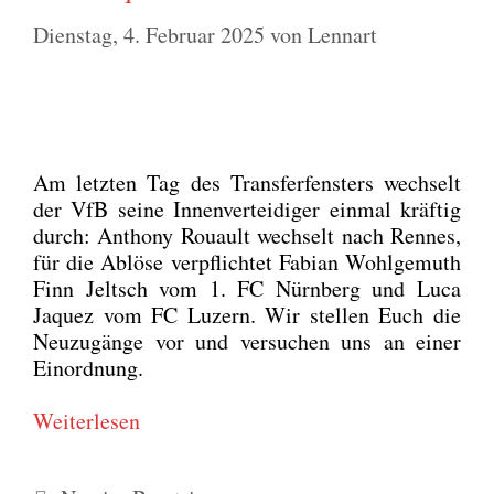
Dienstag, 4. Februar 2025
von
Lennart
Am letz­ten Tag des Trans­fer­fens­ters wech­selt
der VfB sei­ne Innen­ver­tei­di­ger ein­mal kräf­tig
durch: Antho­ny Rou­ault wech­selt nach Ren­nes,
für die Ablö­se ver­pflich­tet Fabi­an Wohl­ge­muth
Finn Jeltsch vom 1. FC Nürn­berg und Luca
Jaquez vom FC Luzern. Wir stel­len Euch die
Neu­zu­gän­ge vor und ver­su­chen uns an einer
Ein­ord­nung.
Wei­ter­le­sen
Kategorien