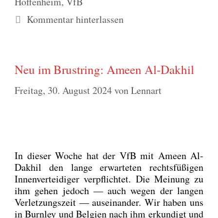
Hoffenheim
,
VfB
Kommentar hinterlassen
Neu im Brustring: Ameen Al-Dakhil
Freitag, 30. August 2024
von
Lennart
In die­ser Woche hat der VfB mit Ameen Al-
Dak­hil den lan­ge erwar­te­ten rechts­fü­ßi­gen
Innen­ver­tei­di­ger ver­pflich­tet. Die Mei­nung zu
ihm gehen jedoch — auch wegen der lan­gen
Ver­let­zungs­zeit — aus­ein­an­der. Wir haben uns
in Burn­ley und Bel­gi­en nach ihm erkun­digt und