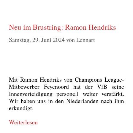
Neu im Brustring: Ramon Hendriks
Samstag, 29. Juni 2024
von
Lennart
Mit Ramon Hen­driks von Cham­pi­ons League-
Mit­be­wer­ber Feye­noord hat der VfB sei­ne
Innen­ver­tei­di­gung per­so­nell wei­ter ver­stärkt.
Wir haben uns in den Nie­der­lan­den nach ihm
erkun­digt.
Wei­ter­le­sen