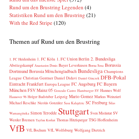
Rund um den Brustring Legenden
(4)
Statistiken Rund um den Brustring
(21)
With the Red Stripe
(120)
Themen auf Rund um den Brustring
2. Bundesliga
1. FC Köln
1. FC Union Berlin
1. FC Heidenheim
Borussia
Abstiegskampf
Bayer Leverkusen
Anastasios Donis
Borna Sosa
Bundesliga
Dortmund
Borussia Mönchengladbach
Champions
DFB-Pokal
League
Christian Gentner
Daniel Didavi
Daniel Ginczek
FC Bayern
Eintracht Frankfurt
FC Augsburg
Europa League
München
FSV Mainz 05
Hannes Wolf
Gonzalo Castro
Hamburger SV
Mario Gomez
Leipzig
Markus Weinzierl
Holger Badstuber
Hannover 96
SC Freiburg
Michael Reschke
Nicolás González
Sasa Kalajdzic
Silas
Stuttgart
Simon Terodde
SV
Sven Mislintat
Wamangituka
Werder Bremen
TSG Hoffenheim
Thomas Hitzlsperger
Tayfun Korkut
VfB
VfL Wolfsburg
Wolfgang Dietrich
VfL Bochum