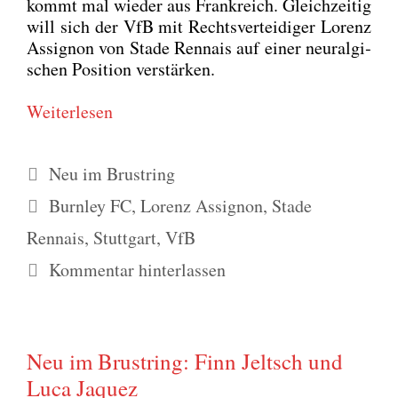
kommt mal wie­der aus Frank­reich. Gleich­zei­tig
will sich der VfB mit Rechts­ver­tei­di­ger Lorenz
Assi­gnon von Sta­de Renn­ais auf einer neur­al­gi­
schen Posi­ti­on ver­stär­ken.
Wei­ter­le­sen
Kategorien
Neu im Brustring
Schlagwörter
Burnley FC
,
Lorenz Assignon
,
Stade
Rennais
,
Stuttgart
,
VfB
Kommentar hinterlassen
Neu im Brustring: Finn Jeltsch und
Luca Jaquez