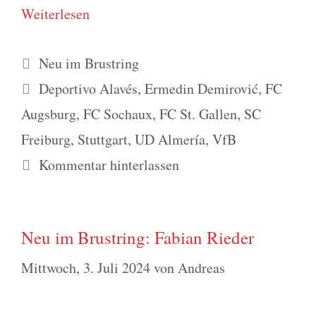
Wei­ter­le­sen
Kategorien
Neu im Brustring
Schlagwörter
Deportivo Alavés
,
Ermedin Demirović
,
FC
Augsburg
,
FC Sochaux
,
FC St. Gallen
,
SC
Freiburg
,
Stuttgart
,
UD Almería
,
VfB
Kommentar hinterlassen
Neu im Brustring: Fabian Rieder
Mittwoch, 3. Juli 2024
von
Andreas