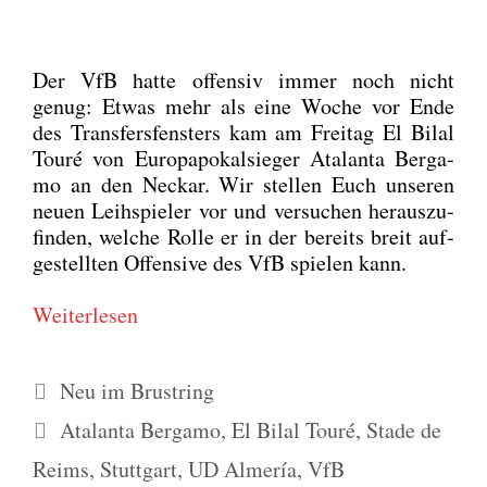
Der VfB hat­te offen­siv immer noch nicht
genug: Etwas mehr als eine Woche vor Ende
des Trans­fers­fens­ters kam am Frei­tag El Bil­al
Tou­ré von Euro­pa­po­kal­sie­ger Ata­lan­ta Ber­ga­
mo an den Neckar. Wir stel­len Euch unse­ren
neu­en Leih­spie­ler vor und ver­su­chen her­aus­zu­
fin­den, wel­che Rol­le er in der bereits breit auf­
ge­stell­ten Offen­si­ve des VfB spie­len kann.
Wei­ter­le­sen
Kategorien
Neu im Brustring
Schlagwörter
Atalanta Bergamo
,
El Bilal Touré
,
Stade de
Reims
,
Stuttgart
,
UD Almería
,
VfB