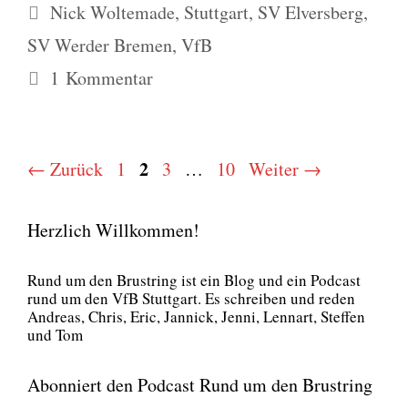
Schlagwörter
Nick Woltemade
,
Stuttgart
,
SV Elversberg
,
SV Werder Bremen
,
VfB
1 Kommentar
Seite
Seite
2
Seite
Seite
←
Zurück
1
3
…
10
Weiter
→
Herzlich Willkommen!
Rund um den Brust­ring ist ein Blog und ein Pod­cast
rund um den VfB Stutt­gart. Es schrei­ben und reden
Andre­as, Chris, Eric, Jan­nick, Jen­ni, Lenn­art, Stef­fen
und Tom
Abonniert den Podcast Rund um den Brustring