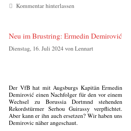
Kommentar hinterlassen
Neu im Brustring: Ermedin Demirović
Dienstag, 16. Juli 2024
von
Lennart
Der VfB hat mit Augs­burgs Kapi­tän Erme­din
Demi­ro­vić einen Nach­fol­ger für den vor einem
Wech­sel zu Borus­sia Dortmnd ste­hen­den
Rekord­stür­mer Ser­hou Gui­ras­sy ver­pflich­tet.
Aber kann er ihn auch erset­zen? Wir haben uns
Demi­ro­vic näher ange­schaut.