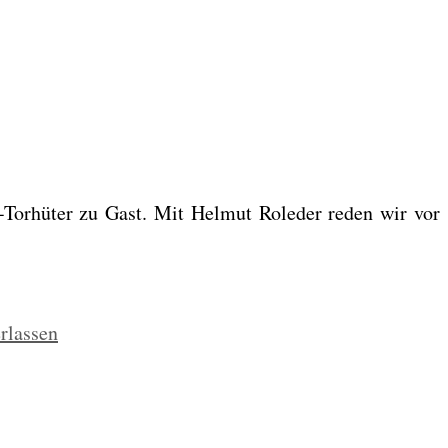
Tor­hü­ter zu Gast. Mit Hel­mut Role­der reden wir vor
rlassen