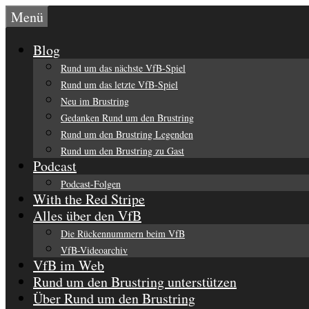
Zum
Menü
Inhalt
springen
Blog
Rund um das nächste VfB-Spiel
Rund um das letzte VfB-Spiel
Neu im Brustring
Gedanken Rund um den Brustring
Rund um den Brustring Legenden
Rund um den Brustring zu Gast
Podcast
Podcast-Folgen
With the Red Stripe
Alles über den VfB
Die Rückennummern beim VfB
VfB-Videoarchiv
VfB im Web
Rund um den Brustring unterstützen
Über Rund um den Brustring