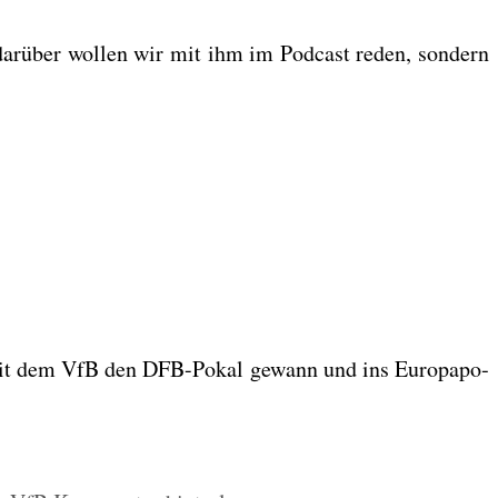
dar­über wol­len wir mit ihm im Pod­cast reden, son­dern
er mit dem VfB den DFB-Pokal gewann und ins Euro­pa­po­