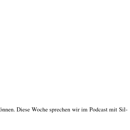
kön­nen. Die­se Woche spre­chen wir im Pod­cast mit Sil­