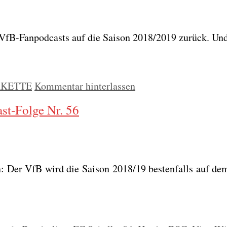
 VfB-Fan­pod­casts auf die Sai­son 2018/2019 zurück. Und
RKETTE
Kommentar hinterlassen
st-Folge Nr. 56
n: Der VfB wird die Sai­son 2018/19 bes­ten­falls auf dem 