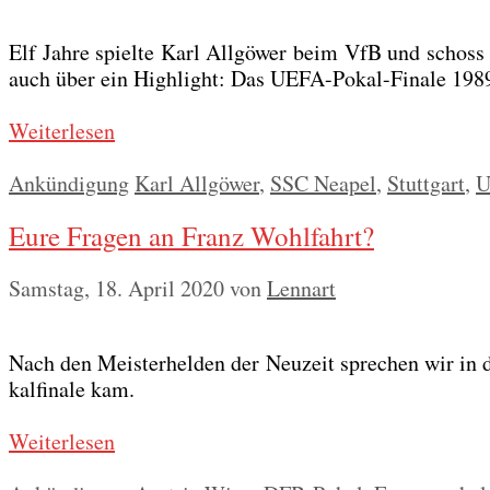
Elf Jah­re spiel­te Karl All­gö­wer beim VfB und schoss
auch über ein High­light: Das UEFA-Pokal-Fina­le 198
Wei­ter­le­sen
Kategorien
Schlagwörter
Ankündigung
Karl Allgöwer
,
SSC Neapel
,
Stuttgart
,
U
Eure Fragen an Franz Wohlfahrt?
Samstag, 18. April 2020
von
Lennart
Nach den Meis­ter­hel­den der Neu­zeit spre­chen wir i
kal­fi­na­le kam.
Wei­ter­le­sen