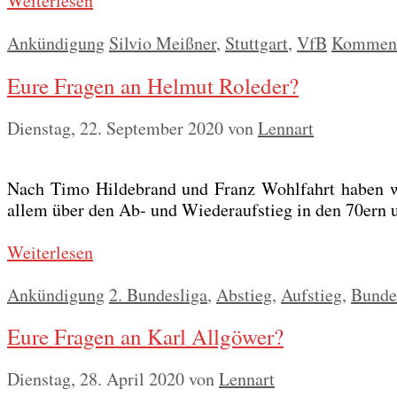
Wei­ter­le­sen
Kategorien
Schlagwörter
Ankündigung
Silvio Meißner
,
Stuttgart
,
VfB
Kommenta
Eure Fragen an Helmut Roleder?
Dienstag, 22. September 2020
von
Lennart
Nach Timo Hil­de­brand und Franz Wohl­fahrt haben wir
allem über den Ab- und Wie­der­auf­stieg in den 70ern 
Wei­ter­le­sen
Kategorien
Schlagwörter
Ankündigung
2. Bundesliga
,
Abstieg
,
Aufstieg
,
Bunde
Eure Fragen an Karl Allgöwer?
Dienstag, 28. April 2020
von
Lennart