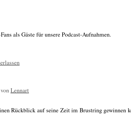
ans als Gäs­te für unse­re Pod­cast-Auf­nah­men.
erlassen
von
Lennart
inen Rück­blick auf sei­ne Zeit im Brust­ring gewin­nen 