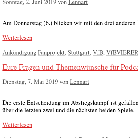
Sonntag, 2. Juni 2019
von
Lennart
Am Don­ners­tag (6.) bli­cken wir mit den drei ande­ren
Wei­ter­le­sen
Kategorien
Schlagwörter
Ankündigung
Fanprojekt
,
Stuttgart
,
VfB
,
VfBVIERE
Eure Fragen und Themenwünsche für Podca
Dienstag, 7. Mai 2019
von
Lennart
Die ers­te Ent­schei­dung im Abstiegs­kampf ist gefal­le
über die letz­ten zwei und die nächs­ten bei­den Spie­le.
Wei­ter­le­sen