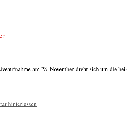
er
Live­auf­nah­me am 28. Novem­ber dreht sich um die bei­
r hinterlassen