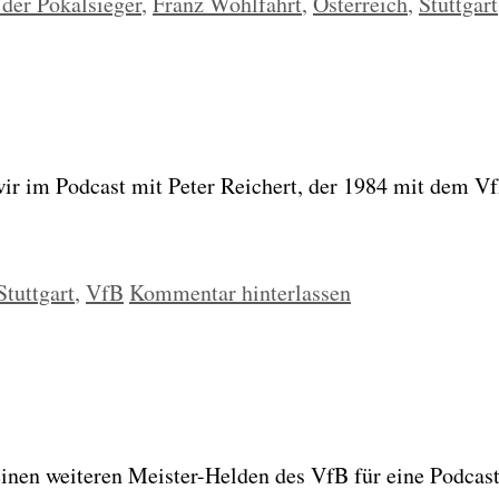
der Pokalsieger
,
Franz Wohlfahrt
,
Österreich
,
Stuttgart
en wir im Pod­cast mit Peter Rei­chert, der 1984 mit dem Vf
Stuttgart
,
VfB
Kommentar hinterlassen
inen wei­te­ren Meis­ter-Hel­den des VfB für eine Pod­cas