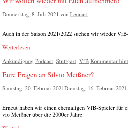
Wir wollen wieder mit Euch aufnehmen!
Donnerstag, 8. Juli 2021
von
Lennart
Auch in der Sai­son 2021/2022 suchen wir wie­der VfB-F
Wei­ter­le­sen
Kategorien
Schlagwörter
Ankündigung
Podcast
,
Stuttgart
,
VfB
Kommentar hint
Eure Fragen an Silvio Meißner?
Samstag, 20. Februar 2021
Dienstag, 16. Februar 2021
Erneut haben wir einen ehe­ma­li­gen VfB-Spie­ler für e
vio Meiß­ner über die 2000er Jah­re.