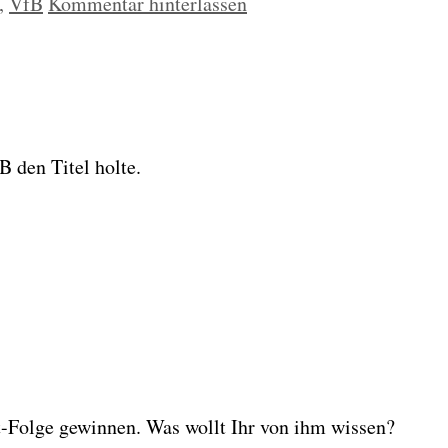
,
VfB
Kommentar hinterlassen
B den Titel hol­te.
t-Fol­ge gewin­nen. Was wollt Ihr von ihm wis­sen?