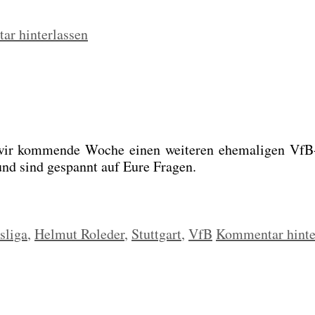
r hinterlassen
 kom­men­de Woche einen wei­te­ren ehe­ma­li­gen VfB-
und sind gespannt auf Eure Fra­gen.
sliga
,
Helmut Roleder
,
Stuttgart
,
VfB
Kommentar hinte