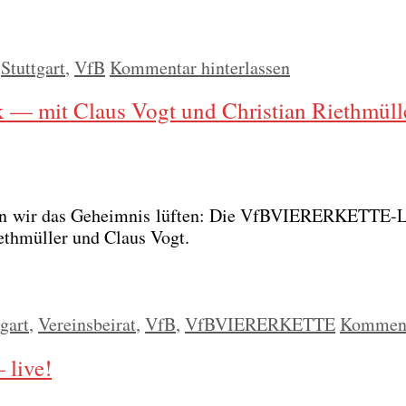
,
Stuttgart
,
VfB
Kommentar hinterlassen
 mit Claus Vogt und Christian Riethmüll
nen wir das Geheim­nis lüf­ten: Die VfBVIE­RER­KET­TE-
Rieth­mül­ler und Claus Vogt.
tgart
,
Vereinsbeirat
,
VfB
,
VfBVIERERKETTE
Kommenta
live!