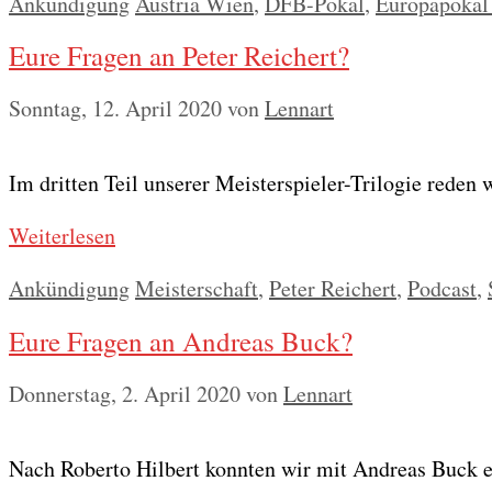
Kategorien
Schlagwörter
Ankündigung
Austria Wien
,
DFB-Pokal
,
Europapokal 
Eure Fragen an Peter Reichert?
Sonntag, 12. April 2020
von
Lennart
Im drit­ten Teil unse­rer Meis­ter­spie­ler-Tri­lo­gie red
Wei­ter­le­sen
Kategorien
Schlagwörter
Ankündigung
Meisterschaft
,
Peter Reichert
,
Podcast
,
Eure Fragen an Andreas Buck?
Donnerstag, 2. April 2020
von
Lennart
Nach Rober­to Hil­bert konn­ten wir mit Andre­as Buck e