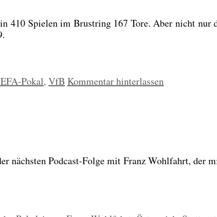
 in 410 Spie­len im Brust­ring 167 Tore. Aber nicht nur 
9.
EFA-Pokal
,
VfB
Kommentar hinterlassen
n der nächs­ten Pod­cast-Fol­ge mit Franz Wohl­fahrt, d