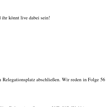
 ihr könnt live dabei sein!
Rele­ga­ti­ons­platz abschlie­ßen. Wir reden in Fol­ge 56