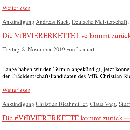
Wei­ter­le­sen
Kategorien
Schlagwörter
Ankündigung
Andreas Buck
,
Deutsche Meisterschaft
Die VfBVIERERKETTE live kommt zurück —
Freitag, 8. November 2019
von
Lennart
Lan­ge haben wir den Ter­min ange­kün­digt, jetzt kön­
den Prä­si­dent­schafts­kan­di­da­ten des VfB, Chris­ti­an 
Wei­ter­le­sen
Kategorien
Schlagwörter
Ankündigung
Christian Riethmüller
,
Claus Vogt
,
Stut
Die #VfBVIERERKETTE kommt zurück — 