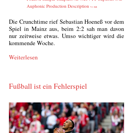
Aupho­nic Pro­duc­tion Descrip­ti­on
711 KB
Die Cruncht­i­me rief Sebas­ti­an Hoe­neß vor dem
Spiel in Mainz aus, beim 2:2 sah man davon
nur zeit­wei­se etwas. Umso wich­ti­ger wird die
kom­men­de Woche.
Wei­ter­le­sen
Fußball ist ein Fehlerspiel