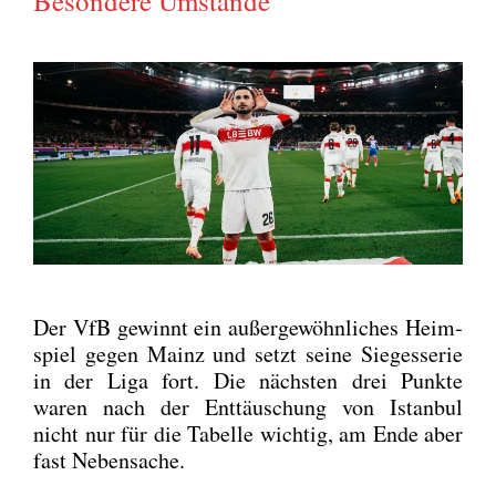
Besondere Umstände
Der VfB gewinnt ein außer­ge­wöhn­li­ches Heim­
spiel gegen Mainz und setzt sei­ne Sie­ges­se­rie
in der Liga fort. Die nächs­ten drei Punk­te
waren nach der Ent­täu­schung von Istan­bul
nicht nur für die Tabel­le wich­tig, am Ende aber
fast Neben­sa­che.