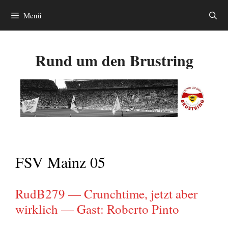
Zum
Menü
Inhalt
springen
Rund um den Brustring
FSV Mainz 05
RudB279 — Crunchtime, jetzt aber
wirklich — Gast: Roberto Pinto