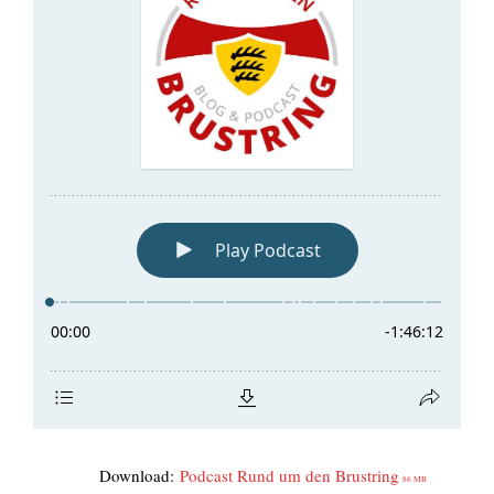
Down­load:
Pod­cast Rund um den Brust­ring
86 MB