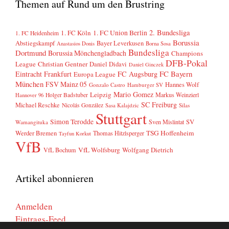
Themen auf Rund um den Brustring
2. Bundesliga
1. FC Köln
1. FC Union Berlin
1. FC Heidenheim
Borussia
Abstiegskampf
Bayer Leverkusen
Anastasios Donis
Borna Sosa
Bundesliga
Dortmund
Borussia Mönchengladbach
Champions
DFB-Pokal
League
Christian Gentner
Daniel Didavi
Daniel Ginczek
FC Bayern
Eintracht Frankfurt
FC Augsburg
Europa League
München
FSV Mainz 05
Hannes Wolf
Gonzalo Castro
Hamburger SV
Mario Gomez
Leipzig
Markus Weinzierl
Holger Badstuber
Hannover 96
SC Freiburg
Michael Reschke
Nicolás González
Sasa Kalajdzic
Silas
Stuttgart
Simon Terodde
SV
Sven Mislintat
Wamangituka
Werder Bremen
TSG Hoffenheim
Thomas Hitzlsperger
Tayfun Korkut
VfB
VfL Wolfsburg
Wolfgang Dietrich
VfL Bochum
Artikel abonnieren
Anmelden
Eintrags-Feed