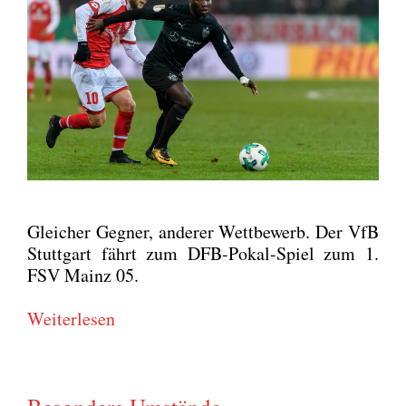
Glei­cher Geg­ner, ande­rer Wett­be­werb. Der VfB
Stutt­gart fährt zum DFB-Pokal-Spiel zum 1.
FSV Mainz 05.
Wei­ter­le­sen