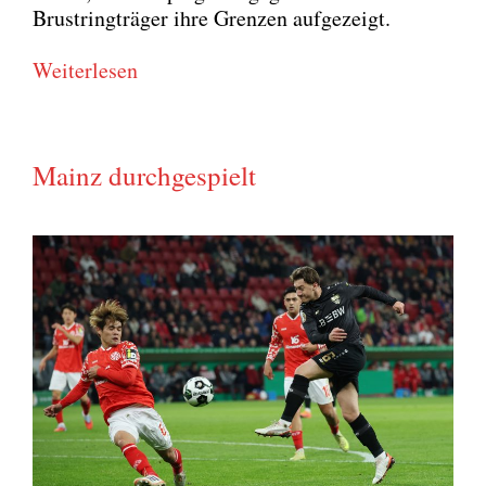
Brust­ring­trä­ger ihre Gren­zen auf­ge­zeigt.
Wei­ter­le­sen
Mainz durchgespielt