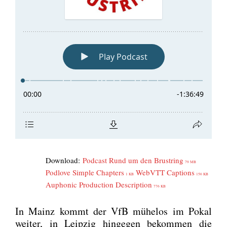
Down­load:
Pod­cast Rund um den Brust­ring
79 MB
Pod­l­ove Simp­le Chap­ters
WebVTT Cap­ti­ons
1 KB
156 KB
Aupho­nic Pro­duc­tion Descrip­ti­on
776 KB
In Mainz kommt der VfB mühe­los im Pokal
wei­ter, in Leip­zig hin­ge­gen bekom­men die