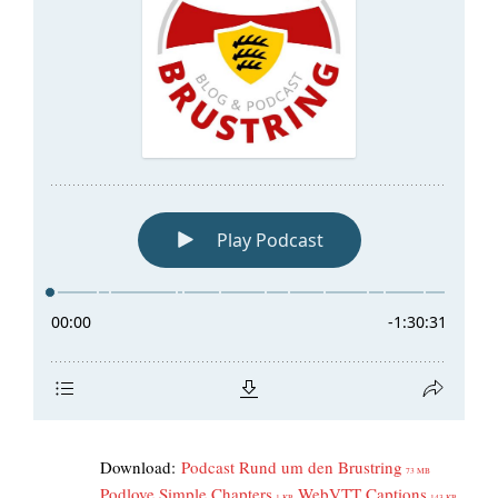
Down­load:
Pod­cast Rund um den Brust­ring
73 MB
Pod­l­ove Simp­le Chap­ters
WebVTT Cap­ti­ons
1 KB
143 KB