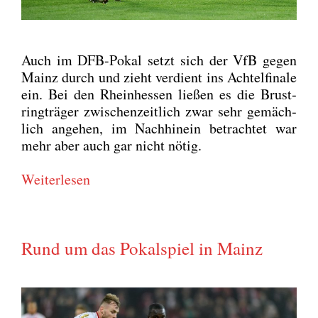
Auch im DFB-Pokal setzt sich der VfB gegen
Mainz durch und zieht ver­dient ins Ach­tel­fi­na­le
ein. Bei den Rhein­hes­sen lie­ßen es die Brust­
ring­trä­ger zwi­schen­zeit­lich zwar sehr gemäch­
lich ange­hen, im Nach­hin­ein betrach­tet war
mehr aber auch gar nicht nötig.
Wei­ter­le­sen
Rund um das Pokalspiel in Mainz