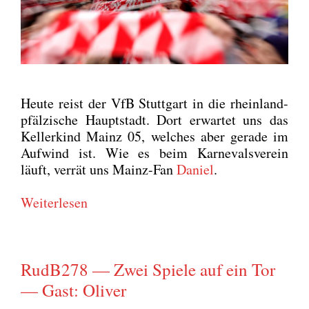
Heu­te reist der VfB Stutt­gart in die rhein­land-
pfäl­zi­sche Haupt­stadt. Dort erwar­tet uns das
Kel­ler­kind Mainz 05, wel­ches aber gera­de im
Auf­wind ist. Wie es beim Kar­ne­vals­ver­ein
läuft, ver­rät uns Mainz-Fan
Dani­el
.
Wei­ter­le­sen
RudB278 — Zwei Spiele auf ein Tor
— Gast: Oliver