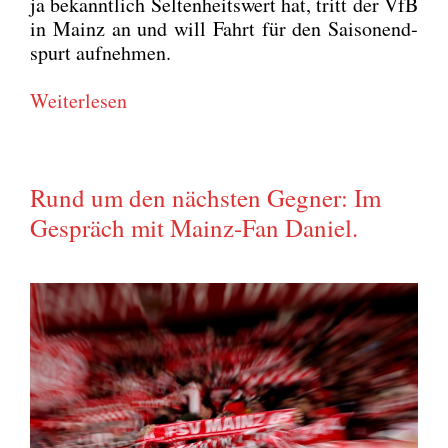
ja bekannt­lich Sel­ten­heits­wert hat, tritt der VfB
in Mainz an und will Fahrt für den Sai­son­end­
spurt auf­neh­men.
Wei­ter­le­sen
Rund um den nächsten Gegner: Im
Gespräch mit Mainz-Fan Daniel.