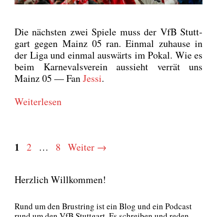
Die nächs­ten zwei Spie­le muss der VfB Stutt­
gart gegen Mainz 05 ran. Ein­mal zuhau­se in
der Liga und ein­mal aus­wärts im Pokal. Wie es
beim Kar­ne­vals­ver­ein aus­sieht ver­rät uns
Mainz 05 — Fan
Jes­si
.
Wei­ter­le­sen
Seite
1
Seite
Seite
2
…
8
Weiter
→
Herzlich Willkommen!
Rund um den Brust­ring ist ein Blog und ein Pod­cast
rund um den VfB Stutt­gart. Es schrei­ben und reden