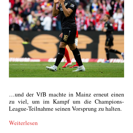
…und der VfB mach­te in Mainz erneut einen
zu viel, um im Kampf um die Cham­pi­ons-
League-Teil­nah­me sei­nen Vor­sprung zu hal­ten.
Wei­ter­le­sen