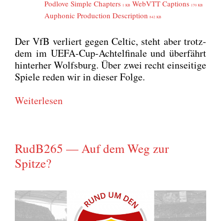
Pod­l­ove Simp­le Chap­ters
WebVTT Cap­ti­ons
1 KB
170 KB
Aupho­nic Pro­duc­tion Descrip­ti­on
842 KB
Der VfB ver­liert gegen Cel­tic, steht aber trotz­
dem im UEFA-Cup-Ach­tel­fi­na­le und über­fährt
hin­ter­her Wolfs­burg. Über zwei recht ein­sei­ti­ge
Spie­le reden wir in die­ser Fol­ge.
Wei­ter­le­sen
RudB265 — Auf dem Weg zur
Spitze?