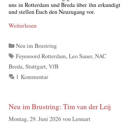
uns in Rot­ter­dam und Bre­da über ihn erkun­digt
und stel­len Euch den Neu­zu­gang vor.
Wei­ter­le­sen
Kategorien
Neu im Brustring
Schlagwörter
Feyenoord Rotterdam
,
Leo Sauer
,
NAC
Breda
,
Stuttgart
,
VfB
1 Kommentar
Neu im Brustring: Tim van der Leij
Montag, 29. Juni 2026
von
Lennart