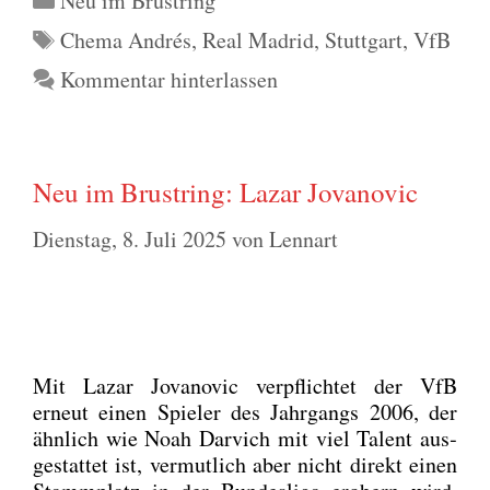
Neu im Brustring
Schlagwörter
Chema Andrés
,
Real Madrid
,
Stuttgart
,
VfB
Kommentar hinterlassen
Neu im Brustring: Lazar Jovanovic
Dienstag, 8. Juli 2025
von
Lennart
Mit Lazar Jova­no­vic ver­pflich­tet der VfB
erneut einen Spie­ler des Jahr­gangs 2006, der
ähn­lich wie Noah Dar­vich mit viel Talent aus­
ge­stat­tet ist, ver­mut­lich aber nicht direkt einen