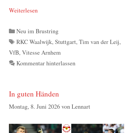
Wei­ter­le­sen
Kategorien
Neu im Brustring
Schlagwörter
RKC Waalwijk
,
Stuttgart
,
Tim van der Leij
,
VfB
,
Vitesse Arnhem
Kommentar hinterlassen
In guten Händen
Montag, 8. Juni 2026
von
Lennart