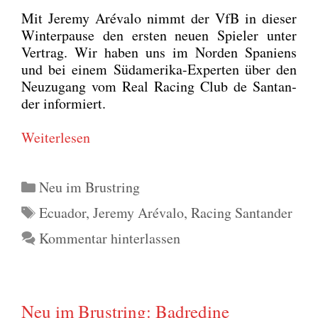
Mit Jere­my Aré­va­lo nimmt der VfB in die­ser
Win­ter­pau­se den ers­ten neu­en Spie­ler unter
Ver­trag. Wir haben uns im Nor­den Spa­ni­ens
und bei einem Süd­ame­ri­ka-Exper­ten über den
Neu­zu­gang vom Real Racing Club de San­tan­
der infor­miert.
Wei­ter­le­sen
Kategorien
Neu im Brustring
Schlagwörter
Ecuador
,
Jeremy Arévalo
,
Racing Santander
Kommentar hinterlassen
Neu im Brustring: Badredine