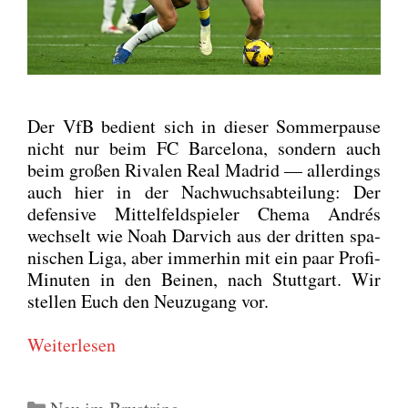
Der VfB bedient sich in die­ser Som­mer­pau­se
nicht nur beim FC Bar­ce­lo­na, son­dern auch
beim gro­ßen Riva­len Real Madrid — aller­dings
auch hier in der Nach­wuchs­ab­tei­lung: Der
defen­si­ve Mit­tel­feld­spie­ler Che­ma Andrés
wech­selt wie Noah Dar­vich aus der drit­ten spa­
ni­schen Liga, aber immer­hin mit ein paar Pro­fi-
Minu­ten in den Bei­nen, nach Stutt­gart. Wir
stel­len Euch den Neu­zu­gang vor.
Wei­ter­le­sen
Kategorien