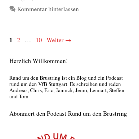
Kommentar hinterlassen
Seite
1
Seite
Seite
2
…
10
Weiter
→
Herzlich Willkommen!
Rund um den Brust­ring ist ein Blog und ein Pod­cast
rund um den VfB Stutt­gart. Es schrei­ben und reden
Andre­as, Chris, Eric, Jan­nick, Jen­ni, Lenn­art, Stef­fen
und Tom
Abonniert den Podcast Rund um den Brustring