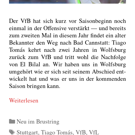
Der VfB hat sich kurz vor Sai­son­be­ginn noch
ein­mal in der Offen­si­ve ver­stärkt — und bereits
zum zwei­ten Mal in die­sem Jahr fin­det ein alter
Bekann­ter den Weg nach Bad Cannstatt: Tia­go
Tomás kehrt nach zwei Jah­ren in Wolfs­burg
zurück zum VfB und tritt wohl die Nach­fol­ge
von El Bil­al an. Wir haben uns in Wolfs­burg
umge­hört wie er sich seit sei­nem Abschied ent­
wi­ckelt hat und was er uns in der kom­men­den
Sai­son brin­gen kann.
Wei­ter­le­sen
Kategorien
Neu im Brustring
Schlagwörter
Stuttgart
,
Tiago Tomás
,
VfB
,
VfL