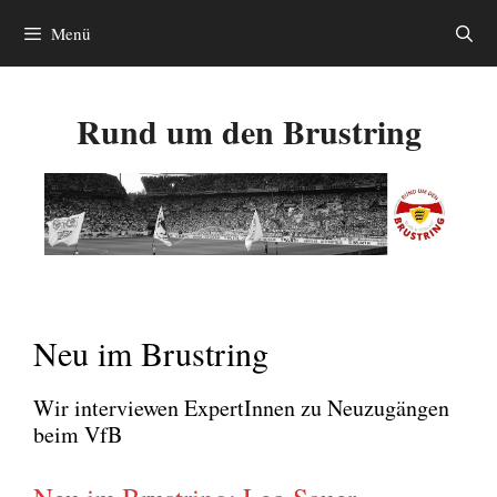
Zum
Menü
Inhalt
springen
Rund um den Brustring
Neu im Brustring
Wir inter­view­en Exper­tIn­nen zu Neu­zu­gän­gen
beim VfB