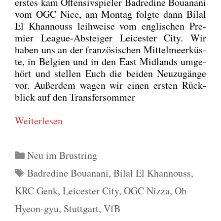
ers­tes kam Offen­siv­spie­ler Badre­di­ne Bouana­ni
vom OGC Nice, am Mon­tag folg­te dann Bil­al
El Khan­nouss leih­wei­se vom eng­li­schen Pre­
mier League-Abstei­ger Lei­ces­ter City. Wir
haben uns an der fran­zö­si­schen Mit­tel­meer­küs­
te, in Bel­gi­en und in den East Mid­lands umge­
hört und stel­len Euch die bei­den Neu­zu­gän­ge
vor. Außer­dem wagen wir einen ers­ten Rück­
blick auf den Trans­fer­som­mer
Wei­ter­le­sen
Kategorien
Neu im Brustring
Schlagwörter
Badredine Bouanani
,
Bilal El Khannouss
,
KRC Genk
,
Leicester City
,
OGC Nizza
,
Oh
Hyeon-gyu
,
Stuttgart
,
VfB