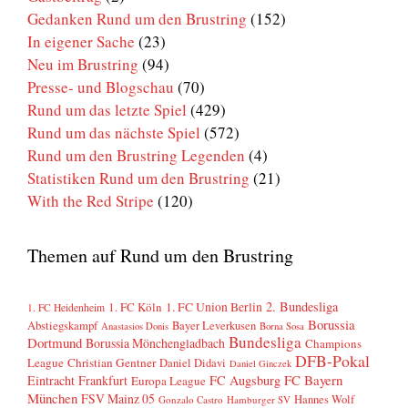
Gedanken Rund um den Brustring
(152)
In eigener Sache
(23)
Neu im Brustring
(94)
Presse- und Blogschau
(70)
Rund um das letzte Spiel
(429)
Rund um das nächste Spiel
(572)
Rund um den Brustring Legenden
(4)
Statistiken Rund um den Brustring
(21)
With the Red Stripe
(120)
Themen auf Rund um den Brustring
2. Bundesliga
1. FC Köln
1. FC Union Berlin
1. FC Heidenheim
Borussia
Abstiegskampf
Bayer Leverkusen
Anastasios Donis
Borna Sosa
Bundesliga
Dortmund
Borussia Mönchengladbach
Champions
DFB-Pokal
League
Christian Gentner
Daniel Didavi
Daniel Ginczek
FC Bayern
Eintracht Frankfurt
FC Augsburg
Europa League
München
FSV Mainz 05
Hannes Wolf
Gonzalo Castro
Hamburger SV