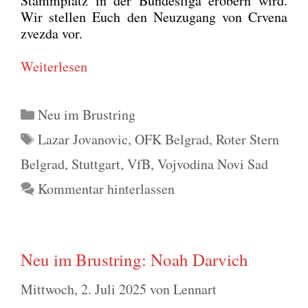
Stamm­platz in der Bun­des­li­ga erobern wird.
Wir stel­len Euch den Neu­zu­gang von Crve­na
zvez­da vor.
Wei­ter­le­sen
Kategorien
Neu im Brustring
Schlagwörter
Lazar Jovanovic
,
OFK Belgrad
,
Roter Stern
Belgrad
,
Stuttgart
,
VfB
,
Vojvodina Novi Sad
Kommentar hinterlassen
Neu im Brustring: Noah Darvich
Mittwoch, 2. Juli 2025
von
Lennart