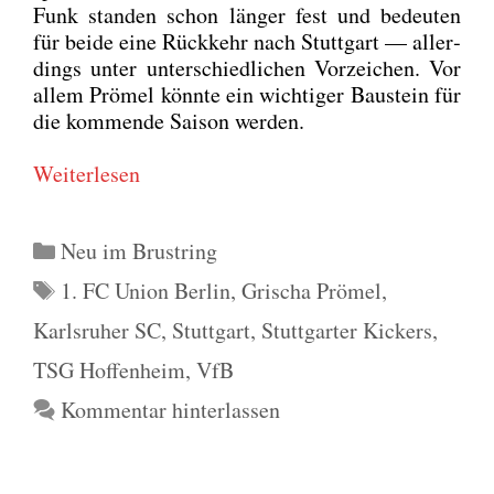
Funk stan­den schon län­ger fest und bedeu­ten
für bei­de eine Rück­kehr nach Stutt­gart — aller­
dings unter unter­schied­li­chen Vor­zei­chen. Vor
allem Prö­mel könn­te ein wich­ti­ger Bau­stein für
die kom­men­de Sai­son wer­den.
Wei­ter­le­sen
Kategorien
Neu im Brustring
Schlagwörter
1. FC Union Berlin
,
Grischa Prömel
,
Karlsruher SC
,
Stuttgart
,
Stuttgarter Kickers
,
TSG Hoffenheim
,
VfB
Kommentar hinterlassen