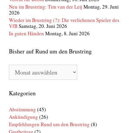
Neu im Brustring: Tim van der Leij
Montag, 29. Juni
2026
Wieder im Brustring (?): Die verliehenen Spieler des
VfB
Samstag, 20. Juni 2026
In guten Händen
Montag, 8. Juni 2026
Bisher auf Rund um den Brustring
Bisher
auf
Rund
um
den
Kategorien
Brustring
Abstimmung
(45)
Ankündigung
(26)
Empfehlungen Rund um den Brustring
(8)
Gastbeitrag
(2)