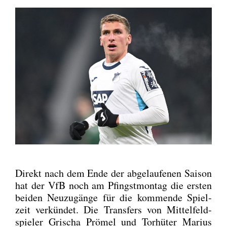
Direkt nach dem Ende der abge­lau­fe­nen Sai­son
hat der VfB noch am Pfingst­mon­tag die ers­ten
bei­den Neu­zu­gän­ge für die kom­men­de Spiel­
zeit ver­kün­det. Die Trans­fers von Mit­tel­feld­
spie­ler Gri­scha Prö­mel und Tor­hü­ter Mari­us