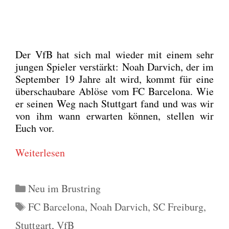
Der VfB hat sich mal wie­der mit einem sehr
jun­gen Spie­ler ver­stärkt: Noah Dar­vich, der im
Sep­tem­ber 19 Jah­re alt wird, kommt für eine
über­schau­ba­re Ablö­se vom FC Bar­ce­lo­na. Wie
er sei­nen Weg nach Stutt­gart fand und was wir
von ihm wann erwar­ten kön­nen, stel­len wir
Euch vor.
Wei­ter­le­sen
Kategorien
Neu im Brustring
Schlagwörter
FC Barcelona
,
Noah Darvich
,
SC Freiburg
,
Stuttgart
,
VfB