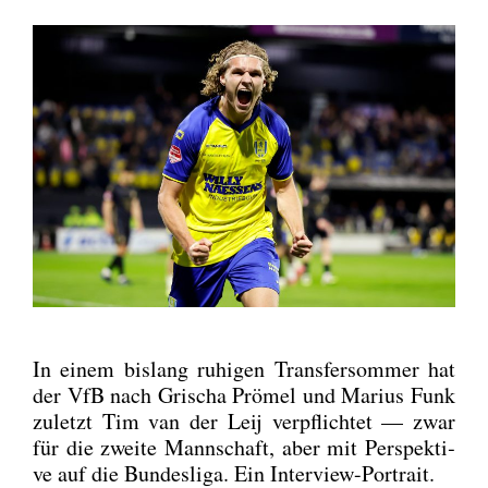
In einem bis­lang ruhi­gen Trans­fer­som­mer hat
der VfB nach Gri­scha Prö­mel und Mari­us Funk
zuletzt Tim van der Leij ver­pflich­tet — zwar
für die zwei­te Mann­schaft, aber mit Per­spek­ti­
ve auf die Bun­des­li­ga. Ein Inter­view-Por­trait.