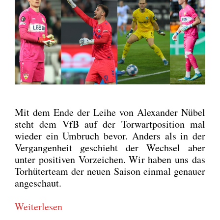
Mit dem Ende der Lei­he von Alex­an­der Nübel
steht dem VfB auf der Tor­wart­po­si­ti­on mal
wie­der ein Umbruch bevor. Anders als in der
Ver­gan­gen­heit geschieht der Wech­sel aber
unter posi­ti­ven Vor­zei­chen. Wir haben uns das
Tor­hü­ter­team der neu­en Sai­son ein­mal genau­er
ange­schaut.
Wei­ter­le­sen