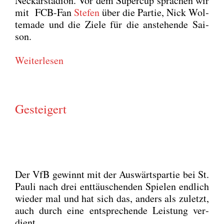
Neckar­sta­di­on. Vor dem Super­cup spra­chen wir
mit FCB-Fan
Ste­fen
über die Par­tie, Nick Wol­
te­ma­de und die Zie­le für die anste­hen­de Sai­
son.
Wei­ter­le­sen
Gesteigert
Der VfB gewinnt mit der Aus­wärts­par­tie bei St.
Pau­li nach drei ent­täu­schen­den Spie­len end­lich
wie­der mal und hat sich das, anders als zuletzt,
auch durch eine ent­spre­chen­de Leis­tung ver­
dient.