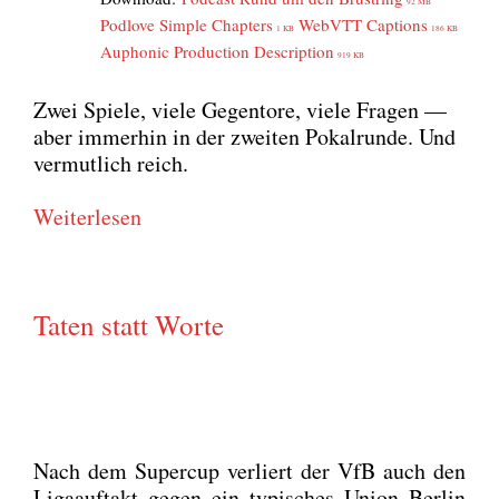
92 MB
Pod­l­ove Simp­le Chap­ters
WebVTT Cap­ti­ons
1 KB
186 KB
Aupho­nic Pro­duc­tion Descrip­ti­on
919 KB
Zwei Spie­le, vie­le Gegen­to­re, vie­le Fra­gen —
aber immer­hin in der zwei­ten Pokal­run­de. Und
ver­mut­lich reich.
Wei­ter­le­sen
Taten statt Worte
Nach dem Super­cup ver­liert der VfB auch den
Liga­auf­takt gegen ein typi­sches Uni­on Ber­lin