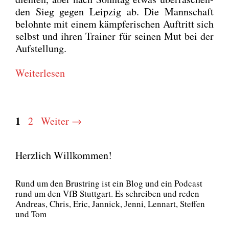
den Sieg gegen Leip­zig ab. Die Mann­schaft
belohn­te mit einem kämp­fe­ri­schen Auf­tritt sich
selbst und ihren Trai­ner für sei­nen Mut bei der
Auf­stel­lung.
Wei­ter­le­sen
Seite
1
Seite
2
Weiter
→
Herzlich Willkommen!
Rund um den Brust­ring ist ein Blog und ein Pod­cast
rund um den VfB Stutt­gart. Es schrei­ben und reden
Andre­as, Chris, Eric, Jan­nick, Jen­ni, Lenn­art, Stef­fen
und Tom