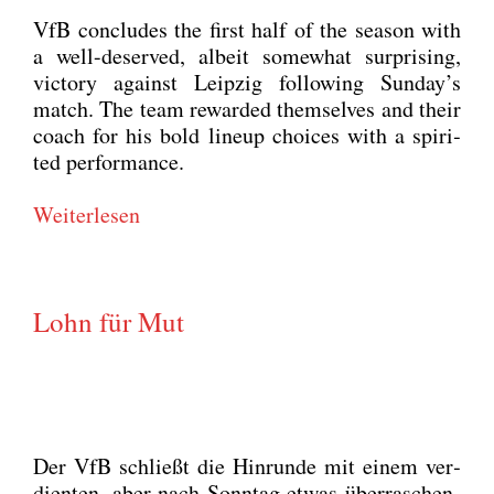
VfB con­cludes the first half of the sea­son with
a well-deser­ved, albeit some­what sur­pri­sing,
vic­to­ry against Leip­zig fol­lo­wing Sunday’s
match. The team reward­ed them­sel­ves and their
coach for his bold lin­e­up choices with a spi­ri­
ted per­for­mance.
Wei­ter­le­sen
Lohn für Mut
Der VfB schließt die Hin­run­de mit einem ver­
dien­ten, aber nach Sonn­tag etwas über­ra­schen­