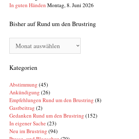
In guten Händen
Montag, 8. Juni 2026
Bisher auf Rund um den Brustring
Bisher
auf
Rund
um
den
Kategorien
Brustring
Abstimmung
(45)
Ankündigung
(26)
Empfehlungen Rund um den Brustring
(8)
Gastbeitrag
(2)
Gedanken Rund um den Brustring
(152)
In eigener Sache
(23)
Neu im Brustring
(94)
Presse- und Blogschau
(70)