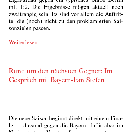
mit 1:2. Die Ergeb­nis­se mögen aktu­ell noch
zweit­ran­gig sein. Es sind vor allem die Auf­trit­
te, die (noch) nicht zu den pro­kla­mier­ten Sai­
son­zie­len pas­sen.
Wei­ter­le­sen
Rund um den nächsten Gegner: Im
Gespräch mit Bayern-Fan Stefen
Die neue Sai­son beginnt direkt mit einem Fina­
le — dies­mal gegen die Bay­ern, dafür aber im