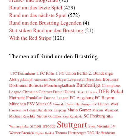
Rund um das letzte Spiel
(429)
Rund um das nächste Spiel
(572)
Rund um den Brustring Legenden
(4)
Statistiken Rund um den Brustring
(21)
With the Red Stripe
(120)
Themen auf Rund um den Brustring
2. Bundesliga
1. FC Köln
1. FC Union Berlin
1. FC Heidenheim
Borussia
Abstiegskampf
Bayer Leverkusen
Anastasios Donis
Borna Sosa
Bundesliga
Dortmund
Borussia Mönchengladbach
Champions
DFB-Pokal
League
Christian Gentner
Daniel Didavi
Daniel Ginczek
FC Bayern
Eintracht Frankfurt
FC Augsburg
Europa League
München
FSV Mainz 05
Hannes Wolf
Gonzalo Castro
Hamburger SV
Mario Gomez
Leipzig
Markus Weinzierl
Holger Badstuber
Hannover 96
SC Freiburg
Michael Reschke
Nicolás González
Sasa Kalajdzic
Silas
Stuttgart
Simon Terodde
SV
Sven Mislintat
Wamangituka
Werder Bremen
TSG Hoffenheim
Thomas Hitzlsperger
Tayfun Korkut