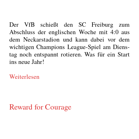
Der VfB schießt den SC Frei­burg zum
Abschluss der eng­li­schen Woche mit 4:0 aus
dem Neckar­sta­di­on und kann dabei vor dem
wich­ti­gen Cham­pi­ons League-Spiel am Diens­
tag noch ent­spannt rotie­ren. Was für ein Start
ins neue Jahr!
Wei­ter­le­sen
Reward for Courage