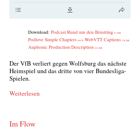
Down­load:
Pod­cast Rund um den Brust­ring
63 MB
Pod­l­ove Simp­le Chap­ters
WebVTT Cap­ti­ons
969 B
126 KB
Aupho­nic Pro­duc­tion Descrip­ti­on
624 KB
Der VfB ver­liert gegen Wolfs­burg das nächs­te
Heim­spiel und das drit­te von vier Bun­des­li­ga-
Spie­len.
Wei­ter­le­sen
Im Flow