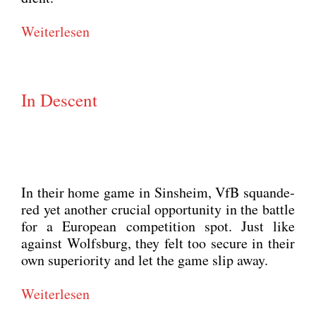
Wei­ter­le­sen
In Descent
In their home game in Sins­heim, VfB squan­de­
red yet ano­ther cru­cial oppor­tu­ni­ty in the batt­le
for a Euro­pean com­pe­ti­ti­on spot. Just like
against Wolfs­burg, they felt too secu­re in their
own supe­rio­ri­ty and let the game slip away.
Wei­ter­le­sen