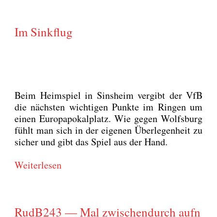
Im Sinkflug
Beim Heim­spiel in Sins­heim ver­gibt der VfB
die nächs­ten wich­ti­gen Punk­te im Rin­gen um
einen Euro­pa­po­kal­platz. Wie gegen Wolfs­burg
fühlt man sich in der eige­nen Über­le­gen­heit zu
sicher und gibt das Spiel aus der Hand.
Wei­ter­le­sen
RudB243 — Mal zwischendurch aufn