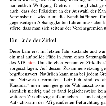
nament­lich Wolf­gang Diet­rich — mög­lichst gro
auch, dass der Prä­si­dent an der Aus­wahl der Kand
Ver­eins­bei­rat wie­der­um die Kandidat*innen fü
gegen­sei­ti­gen Abhän­gig­kei­ten füh­ren muss aber 
stör­te, dass man sich sei­tens der Ver­eins­gre­mi­
Ein Ende der Zirkel
Die­se kam erst im letz­ten Jahr zustan­de und wur
ein mal auf soli­de Füße in Form eines Sat­zungs­än­d
des VfB
hier
. Um die eben genann­ten Zir­kel­be­zü­
vor­ge­schla­gen. Auf des­sen Zusam­men­set­zung ge
begrü­ßens­wert. Natür­lich kann man bei jedem Gr
me Netz­wer­ke ver­mu­ten. Letzt­lich sind es 
Kandidat*innen neun geeig­ne­te Wahl­aus­schuss­mit
ziem­lich nied­rig und es fand logi­scher­wei­se ke
wei­te­ren Zir­kel­be­zug auf­zu­ma­chen — und ent­
Auf­sichts­rä­tin der AG geäu­ßer­ten Befürch­tung 