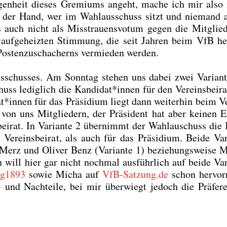
n­gen­heit die­ses Gre­mi­ums angeht, mache ich mir also r
n der Hand, wer im Wahl­aus­schuss sitzt und nie­mand 
 auch nicht als Miss­trau­ens­vo­tum gegen die Mit­glie­
er auf­ge­heiz­ten Stim­mung, die seit Jah­ren beim VfB he
Pos­ten­zu­scha­cherns ver­mie­den wer­den.
s­schus­ses. Am Sonn­tag ste­hen uns dabei zwei Vari­an­
uss ledig­lich die Kandidat*innen für den Ver­eins­bei­ra
*innen für das Prä­si­di­um liegt dann wei­ter­hin beim Ve
 von uns Mit­glie­dern, der Prä­si­dent hat aber kei­nen Ei
bei­rat. In Vari­an­te 2 über­nimmt der Wahlau­schuss die 
Ver­eins­bei­rat, als auch für das Prä­si­di­um. Bei­de Vari
rz und Oli­ver Benz (Vari­an­te 1) bezie­hungs­wei­se M
ill hier gar nicht noch­mal aus­führ­lich auf bei­de Vari
ng1893
sowie Micha auf
VfB-Satzung.de
schon her­vor­
 und Nach­tei­le, bei mir über­wiegt jedoch die Prä­fe­r