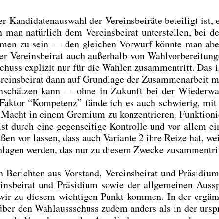
n­di­da­ten­aus­wahl der Ver­eins­bei­rä­te betei­ligt ist, e
n man natür­lich dem Ver­eins­bei­rat unter­stel­len, bei d
­men zu sein — den glei­chen Vor­wurf könn­te man ab
 Ver­eins­bei­rat auch außer­halb von Wahl­vor­be­rei­tun­
huss expli­zit nur für die Wah­len zusam­men­tritt. Das i
r­eins­bei­rat dann auf Grund­la­ge der Zusam­men­ar­beit 
n ein­schät­zen kann — ohne in Zukunft bei der Wie­der­w
 Fak­tor “Kom­pe­tenz” fän­de ich es auch schwie­rig, mi
l Macht in einem Gre­mi­um zu kon­zen­trie­ren. Funk­tio­nie
st durch eine gegen­sei­ti­ge Kon­trol­le und vor allem ei
n vor las­sen, dass auch Vari­an­te 2 ihre Rei­ze hat, we
a­gen wer­den, das nur zu die­sem Zwe­cke zusam­men­trit
erich­ten aus Vor­stand, Ver­eins­bei­rat und Prä­si­di­u
s­bei­rat und Prä­si­di­um sowie der all­ge­mei­nen Aus­sp
 wir zu die­sem wich­ti­gen Punkt kom­men. In der ergän­
über den Wahl­auss­schuss zudem anders als in der urspr