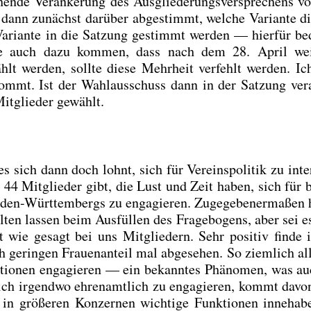
­de Ver­an­ke­rung des Aus­glie­de­rungs­ver­spre­chens vor
 dann zunächst dar­über abge­stimmt, wel­che Vari­an­te d
Vari­an­te in die Sat­zung gestimmt wer­den — hier­für be
n­te auch dazu kom­men, dass nach dem 28. April wei­
t wer­den, soll­te die­se Mehr­heit ver­fehlt wer­den. Ich
ommt. Ist der Wahl­aus­schuss dann in der Sat­zung ver­a
it­glie­der gewählt.
h dann doch lohnt, sich für Ver­eins­po­li­tik zu inter­
 44 Mit­glie­der gibt, die Lust und Zeit haben, sich für be
aden-Würt­tem­bergs zu enga­gie­ren. Zuge­ge­be­ner­ma­ßen 
ten las­sen beim Aus­fül­len des Fra­ge­bo­gens, aber sei 
wie gesagt bei uns Mit­glie­dern. Sehr posi­tiv fin­de 
gerin­gen Frau­en­an­teil mal abge­se­hen. So ziem­lich all
a­tio­nen enga­gie­ren — ein bekann­tes Phä­no­men, was a
sich irgend­wo ehren­amt­lich zu enga­gie­ren, kommt davo
n grö­ße­ren Kon­zer­nen wich­ti­ge Funk­tio­nen inne­ha­