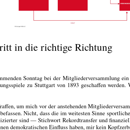
tt in die richtige Richtung
men­den Sonn­tag bei der Mit­glie­der­ver­samm­lung ein 
gungs­spie­le zu Stutt­gart von 1893 geschaf­fen wer­den.
af­fen, um mich vor der anste­hen­den Mit­glie­der­ver­sa
fas­sen. Nicht, dass die im wei­tes­ten Sin­ne sport­li­ch
ier­ter sind — Stich­wort Rekord­trans­fer und finan­zi­el­
i­nen demo­kra­ti­schen Ein­fluss haben, mir kein Kopf­zer­b