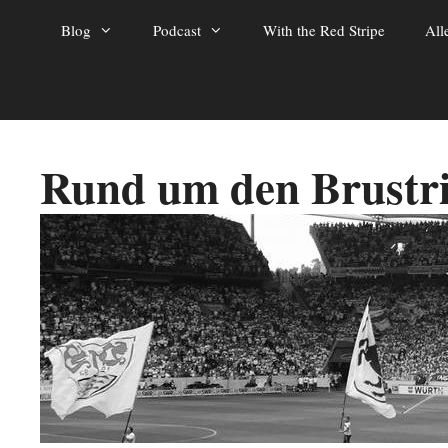
Zum
Blog
Podcast
With the Red Stripe
All
Inhalt
springen
Rund um den Brustr