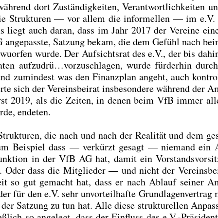
rend dort Zustän­dig­kei­ten, Ver­ant­wort­lich­kei­ten u
d die Struk­tu­ren — vor allem die infor­mel­len — im e.V.
as liegt auch dar­an, dass im Jahr 2017 der Ver­ei­ne ein
e AG ange­pass­te, Sat­zung bekam, die dem Gefühl nach be
nt­wuor­fen wur­de. Der Auf­sichts­rat des e.V., der bis dah
i­da­ten aufzudrü…vorzuschlagen, wur­de für­der­hin durc
en und zumin­dest was den Finanz­plan angeht, auch kon­trol­
te sich der Ver­eins­bei­rat ins­be­son­de­re wäh­rend der A
rst 2019, als die Zei­ten, in denen beim VfB immer all
r­de, ende­ten.
Struk­tu­ren, die nach und nach der Rea­li­tät und dem ge
 Zum Bei­spiel dass — ver­kürzt gesagt — nie­mand ein
­ti­on in der VfB AG hat, damit ein Vor­stands­vor­sit­
st. Oder dass die Mit­glie­der — und nicht der Ver­eins­be
rbeit so gut gemacht hat, dass er nach Ablauf sei­ner Am
r für den e.V. sehr unvor­teil­haf­te Grund­la­gen­ver­trag 
r Sat­zung zu tun hat. Alle die­se struk­tu­rel­len Anpas­
eß­lich so ange­legt, dass der Ein­fluss des e.V.-Präsid