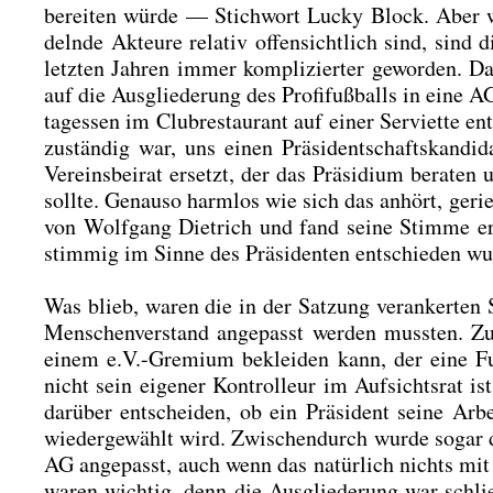
berei­ten wür­de — Stich­wort Lucky Block. Aber wäh­
deln­de Akteu­re rela­tiv offen­sicht­lich sind, sin
letz­ten Jah­ren immer kom­pli­zier­ter gewor­den. D
auf die Aus­glie­de­rung des Pro­fi­fuß­balls in ein
tag­essen im Club­re­stau­rant auf einer Ser­vi­et­te e
zustän­dig war, uns einen Prä­si­dent­schafts­kan­d
Ver­eins­bei­rat ersetzt, der das Prä­si­di­um bera­t
soll­te. Genau­so harm­los wie sich das anhört, gerier­
von Wolf­gang Diet­rich und fand sei­ne Stim­me e
stim­mig im Sin­ne des Prä­si­den­ten ent­schie­den wu
Was blieb, waren die in der Sat­zung ver­an­ker­ten 
Men­schen­ver­stand ange­passt wer­den muss­ten.
einem e.V.-Gremium beklei­den kann, der eine Funk
nicht sein eige­ner Kon­trol­leur im Auf­sichts­rat i
dar­über ent­schei­den, ob ein Prä­si­dent sei­ne A
wie­der­ge­wählt wird. Zwi­schen­durch wur­de sogar de
AG ange­passt, auch wenn das natür­lich nichts mit de
waren wich­tig, denn die Aus­glie­de­rung war schli