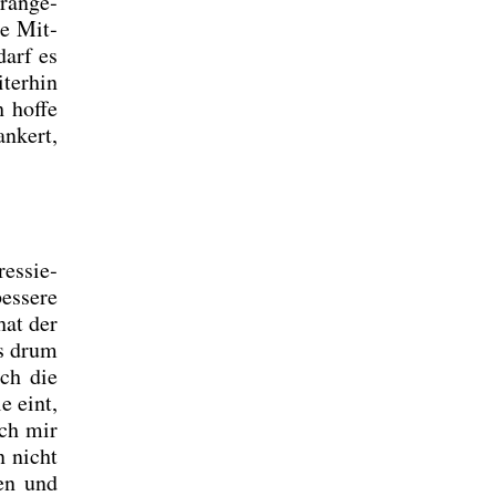
­an­ge­
ie Mit­
darf es
ter­hin
 hof­fe
n­kert,
es­sie­
s­se­re
hat der
es drum
ich die
e eint,
uch mir
n nicht
ben und