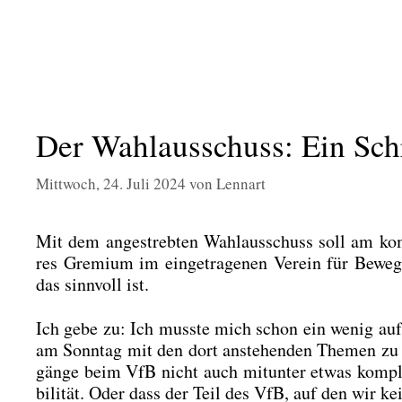
Der Wahlausschuss: Ein Schri
Mittwoch, 24. Juli 2024
von
Lennart
Mit dem ange­streb­ten Wahl­aus­schuss soll am kom­
res Gre­mi­um im ein­ge­tra­ge­nen Ver­ein für Bewe­
das sinn­voll ist.
Ich gebe zu: Ich muss­te mich schon ein wenig auf­r
am Sonn­tag mit den dort anste­hen­den The­men zu be
gän­ge beim VfB nicht auch mit­un­ter etwas kom­pli­z
bi­li­tät. Oder dass der Teil des VfB, auf den wir ke