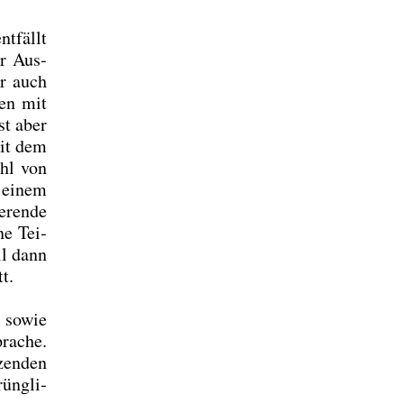
nt­fällt
er Aus­
er auch
gen mit
st aber
mit dem
ahl von
t einem
­ren­de
ne Tei­
il dann
t.
m sowie
ra­che.
zen­den
üng­li­