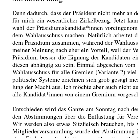
Denn dadurch, dass der Prä­si­dent nicht mehr an der Ka
für mich ein wesent­li­cher Zir­kel­be­zug. Jetzt kan
wahl der Präsidiumskandidat*innen vor­ein­ge­nom
dem Wahl­aus­schuss machen. Natür­lich arbei­tet der
dem Prä­si­di­um zusam­men, wäh­rend der Wahl­aus­sc
mei­ner Mei­nung nach eher ein Vor­teil, weil der Ve
Prä­si­di­um bes­ser die Eig­nung der Kan­di­da­te
die­sen abhän­gig zu sein. Ein­mal abge­se­hen vom
Wahl­aus­schuss für alle Gre­mi­en (Vari­an­te 2) vie
poli­ti­sche Sys­te­me zeich­nen sich grob gesagt mei
lung der Macht aus. Ich möch­te aber auch nicht auße
alle Kandidat*innen von einem Gre­mi­um vor­ge­schl
Ent­schie­den wird das Gan­ze am Sonn­tag nach den B
den Abstim­mun­gen über die Ent­las­tung für Ver­ein
Wir wer­den also etwas Sitz­fleisch brau­chen, bis
Mit­glie­der­ver­samm­lung wur­de der Abstim­mung 