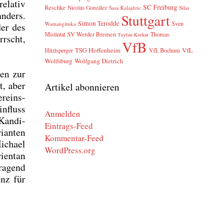
ela­tiv
SC Freiburg
Reschke
Nicolás González
Sasa Kalajdzic
Silas
anders.
Stuttgart
Simon Terodde
Sven
Wamangituka
der des
SV Werder Bremen
Mislintat
Thomas
Tayfun Korkut
rrscht,
VfB
TSG Hoffenheim
VfL
Hitzlsperger
VfL Bochum
Wolfsburg
Wolfgang Dietrich
ten zur
t, aber
Artikel abonnieren
r­eins­
n­fluss
Anmelden
Kan­di­
Eintrags-Feed
­an­ten
Kommentar-Feed
icha­el
WordPress.org
­en­tan
ra­gend
enz für