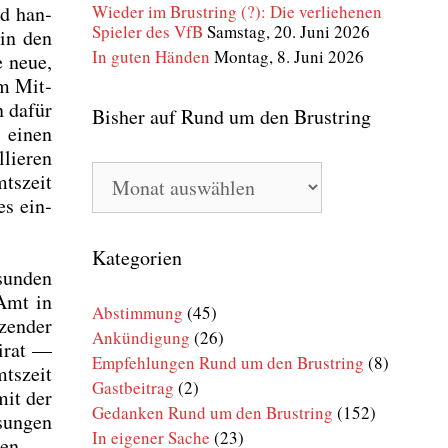
nd han­
Wieder im Brustring (?): Die verliehenen
Spieler des VfB
Samstag, 20. Juni 2026
 in den
In guten Händen
Montag, 8. Juni 2026
e neue,
im Mit­
in dafür
Bisher auf Rund um den Brustring
h einen
lie­ren
Bisher
mts­zeit
auf
es ein­
Rund
um
den
Kategorien
Brustring
sun­den
 Amt in
Abstimmung
(45)
zen­der
Ankündigung
(26)
i­rat —
Empfehlungen Rund um den Brustring
(8)
ts­zeit
Gastbeitrag
(2)
mit der
Gedanken Rund um den Brustring
(152)
sun­gen
In eigener Sache
(23)
enten —