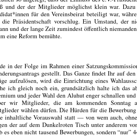
ß und der der Mit­glie­der mög­lichst klein war. Dazu 
idat*innen für den Ver­eins­bei­rat betei­ligt war, wäh­r
r die Prä­si­dent­schaft vor­schlug. Ein Umstand, der n
kann und der lan­ge Zeit zumin­dest öffent­lich nie­man­den 
en um eine Reform bemüh­te.
­de in der Fol­ge im Rah­men einer Sat­zungs­kom­mis­si­
e­rungs­an­trags gestellt. Das Gan­ze fin­det Ihr auf den 
ge auf­zu­lö­sen, wird die Ein­rich­tung eines Wahl­aus­sc
he ich gleich noch ein, grund­sätz­lich hal­te ich das a
e­mi­um und jeder Wahl den Alu­hut enger schnal­len und
aber wir Mit­glie­der, die am kom­men­den Sonn­tag 
­glie­der wäh­len dür­fen. Die Hür­den für die Bewer­bun
i­ne inhalt­li­che Vor­auswahl statt — von wem auch, ohn
ge­gen der auf dem Dun­kel­ro­ten Tisch unter ande­rem vo
gab es eben nicht tau­send Bewer­bun­gen, son­dern “nur” 