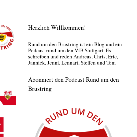
Herzlich Willkommen!
Rund um den Brust­ring ist ein Blog und ein
Pod­cast rund um den VfB Stutt­gart. Es
schrei­ben und reden Andre­as, Chris, Eric,
Jan­nick, Jen­ni, Lenn­art, Stef­fen und Tom
Abonniert den Podcast Rund um den
Brustring