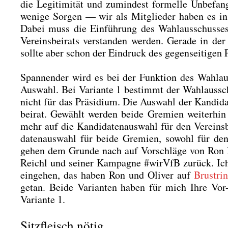
die Legi­ti­mi­tät und zumin­dest for­mel­le Unbe­fa
weni­ge Sor­gen — wir als Mit­glie­der haben es i
Dabei muss die Ein­füh­rung des Wahl­aus­schus­ses
Ver­eins­bei­rats ver­stan­den wer­den. Gera­de in d
soll­te aber schon der Ein­druck des gegen­sei­ti­gen 
Span­nen­der wird es bei der Funk­ti­on des Wahl­au
Aus­wahl. Bei Vari­an­te 1 bestimmt der Wahl­aus­sch
nicht für das Prä­si­di­um. Die Aus­wahl der Kandidat
bei­rat. Gewählt wer­den bei­de Gre­mi­en wei­ter­hin
mehr auf die Kan­di­da­ten­aus­wahl für den Ver­eins­
da­ten­aus­wahl für bei­de Gre­mi­en, sowohl für den 
gehen dem Grun­de nach auf Vor­schlä­ge von Ron Me
Reichl und sei­ner Kam­pa­gne #wirVfB zurück. Ich w
ein­ge­hen, das haben Ron und Oli­ver auf
Brustri
getan. Bei­de Vari­an­ten haben für mich Ihre Vor-
Vari­an­te 1.
Sitzfleisch nötig