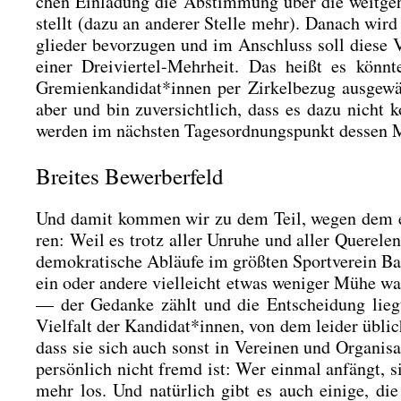
chen Ein­la­dung die Abstim­mung über die weit­ge­hen
stellt (dazu an ande­rer Stel­le mehr). Danach wird
glie­der bevor­zu­gen und im Anschluss soll die­se 
einer Drei­vier­tel-Mehr­heit. Das heißt es kön
Gremienkandidat*innen per Zir­kel­be­zug aus­ge­wähl
aber und bin zuver­sicht­lich, dass es dazu nicht k
wer­den im nächs­ten Tages­ord­nungs­punkt des­sen M
Breites Bewerberfeld
Und damit kom­men wir zu dem Teil, wegen dem es sic
ren: Weil es trotz aller Unru­he und aller Que­re­len
demo­kra­ti­sche Abläu­fe im größ­ten Sport­ver­ein B
ein oder ande­re viel­leicht etwas weni­ger Mühe wal­
— der Gedan­ke zählt und die Ent­schei­dung liegt 
Viel­falt der Kandidat*innen, von dem lei­der üblich 
dass sie sich auch sonst in Ver­ei­nen und Orga­ni­s
per­sön­lich nicht fremd ist: Wer ein­mal anfängt, 
mehr los. Und natür­lich gibt es auch eini­ge, die i