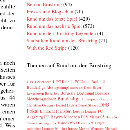
Neu im Brustring
(94)
zähl­te
Presse- und Blogschau
(70)
end der
Rund um das letzte Spiel
(429)
icht zu
Rund um das nächste Spiel
(572)
der­art
Rund um den Brustring Legenden
(4)
Statistiken Rund um den Brustring
(21)
With the Red Stripe
(120)
on noch
Themen auf Rund um den Brustring
Sei­ten
hus­ses
2.
1. FC Köln
1. FC Union Berlin
ber für
1. FC Heidenheim
Bundesliga
Abstiegskampf
Bayer
Anastasios Donis
 gehei­
Borussia Dortmund
Borussia
Leverkusen
Borna Sosa
aus 44
Bundesliga
Mönchengladbach
Champions League
g waren
DFB-
Christian Gentner
Daniel Didavi
Daniel Ginczek
Pokal
e einen
Eintracht Frankfurt
FC
Europa League
FC Bayern München
Augsburg
FSV Mainz 05
n einer
Gonzalo
Hannes Wolf
Castro
Hamburger SV
Holger
Hannover 96
44. Was
Mario Gomez
Leipzig
Markus Weinzierl
Michael
Badstuber