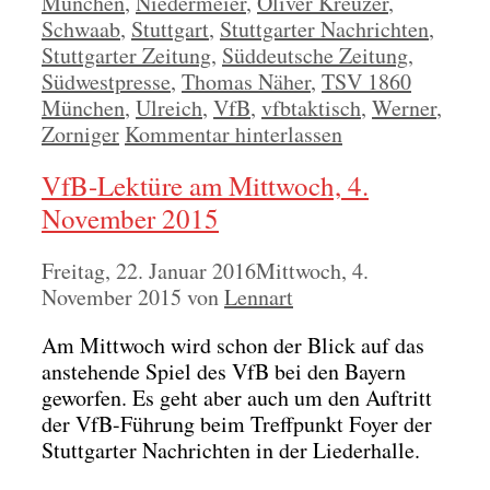
München
,
Niedermeier
,
Oliver Kreuzer
,
Schwaab
,
Stuttgart
,
Stuttgarter Nachrichten
,
Stuttgarter Zeitung
,
Süddeutsche Zeitung
,
Südwestpresse
,
Thomas Näher
,
TSV 1860
München
,
Ulreich
,
VfB
,
vfbtaktisch
,
Werner
,
Zorniger
Kommentar hinterlassen
VfB-Lektüre am Mittwoch, 4.
November 2015
Freitag, 22. Januar 2016
Mittwoch, 4.
November 2015
von
Lennart
Am Mitt­woch wird schon der Blick auf das
anste­hen­de Spiel des VfB bei den Bay­ern
gewor­fen. Es geht aber auch um den Auf­tritt
der VfB-Füh­rung beim Treff­punkt Foy­er der
Stutt­gar­ter Nach­rich­ten in der Lie­der­hal­le.