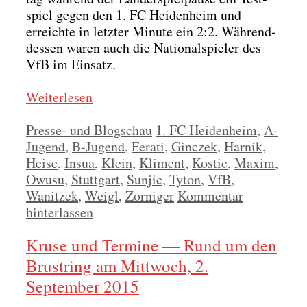
spiel gegen den 1. FC Hei­den­heim und
erreich­te in letz­ter Minu­te ein 2:2. Wäh­rend­
des­sen waren auch die Natio­nal­spie­ler des
VfB im Ein­satz.
Wei­ter­le­sen
Kategorien
Schlagwörter
Presse- und Blogschau
1. FC Heidenheim
,
A-
Jugend
,
B-Jugend
,
Ferati
,
Ginczek
,
Harnik
,
Heise
,
Insua
,
Klein
,
Kliment
,
Kostic
,
Maxim
,
Owusu
,
Stuttgart
,
Sunjic
,
Tyton
,
VfB
,
Wanitzek
,
Weigl
,
Zorniger
Kommentar
hinterlassen
Kruse und Termine — Rund um den
Brustring am Mittwoch, 2.
September 2015