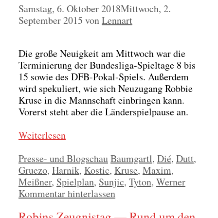
Samstag, 6. Oktober 2018
Mittwoch, 2.
September 2015
von
Lennart
Die gro­ße Neu­ig­keit am Mitt­woch war die
Ter­mi­nie­rung der Bun­des­li­ga-Spiel­ta­ge 8 bis
15 sowie des DFB-Pokal-Spiels. Außer­dem
wird spe­ku­liert, wie sich Neu­zu­gang Rob­bie
Kru­se in die Mann­schaft ein­brin­gen kann.
Vor­erst steht aber die Län­der­spiel­pau­se an.
Wei­ter­le­sen
Kategorien
Schlagwörter
Presse- und Blogschau
Baumgartl
,
Dié
,
Dutt
,
Gruezo
,
Harnik
,
Kostic
,
Kruse
,
Maxim
,
Meißner
,
Spielplan
,
Sunjic
,
Tyton
,
Werner
Kommentar hinterlassen
Robins Zeugnistag — Rund um den