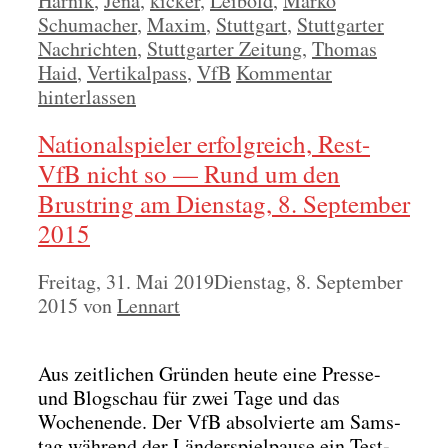
Harnik
,
Jena
,
kicker
,
Leibold
,
Marko
Schumacher
,
Maxim
,
Stuttgart
,
Stuttgarter
Nachrichten
,
Stuttgarter Zeitung
,
Thomas
Haid
,
Vertikalpass
,
VfB
Kommentar
hinterlassen
Nationalspieler erfolgreich, Rest-
VfB nicht so — Rund um den
Brustring am Dienstag, 8. September
2015
Freitag, 31. Mai 2019
Dienstag, 8. September
2015
von
Lennart
Aus zeit­li­chen Grün­den heu­te eine Pres­se-
und Blog­schau für zwei Tage und das
Wochen­en­de. Der VfB absol­vier­te am Sams­
tag wäh­rend der Län­der­spiel­pau­se ein Test­