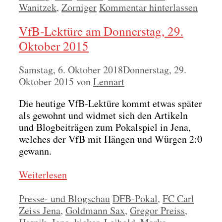
Wanitzek
,
Zorniger
Kommentar hinterlassen
VfB-Lektüre am Donnerstag, 29.
Oktober 2015
Samstag, 6. Oktober 2018
Donnerstag, 29.
Oktober 2015
von
Lennart
Die heu­ti­ge VfB-Lek­tü­re kommt etwas spä­ter
als gewohnt und wid­met sich den Arti­keln
und Blog­bei­trä­gen zum Pokal­spiel in Jena,
wel­ches der VfB mit Hän­gen und Wür­gen 2:0
gewann.
Wei­ter­le­sen
Kategorien
Schlagwörter
Presse- und Blogschau
DFB-Pokal
,
FC Carl
Zeiss Jena
,
Goldmann Sax
,
Gregor Preiss
,