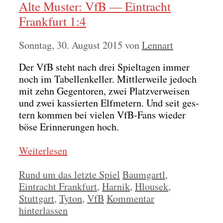
Alte Muster: VfB — Eintracht
Frankfurt 1:4
Sonntag, 30. August 2015
von
Lennart
Der VfB steht nach drei Spiel­ta­gen immer
noch im Tabel­len­kel­ler. Mitt­ler­wei­le jedoch
mit zehn Gegen­to­ren, zwei Platz­ver­wei­sen
und zwei kas­sier­ten Elf­me­tern. Und seit ges­
tern kom­men bei vie­len VfB-Fans wie­der
böse Erin­ne­run­gen hoch.
Wei­ter­le­sen
Kategorien
Schlagwörter
Rund um das letzte Spiel
Baumgartl
,
Eintracht Frankfurt
,
Harnik
,
Hlousek
,
Stuttgart
,
Tyton
,
VfB
Kommentar
hinterlassen