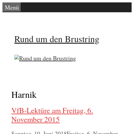
Zum
Menü
Inhalt
springen
Rund um den Brustring
Harnik
VfB-Lektüre am Freitag, 6.
November 2015
Sonntag, 10. Juni 2018
Freitag, 6. November