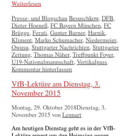
Wei­ter­le­sen
Kategorien
Schlagwörter
Presse- und Blogschau
Besuschkow
,
DFB
,
Dieter Hoeneß
,
FC Bayern München
,
FC
Brügge
,
Ferati
,
Gunter Barner
,
Harnik
,
Kliment
,
Marko Schumacher
,
Niedermeier
,
Owusu
,
Stuttgarter Nachrichten
,
Stuttgarter
Zeitung
,
Thomas Näher
,
Treffpunkt Foyer
,
U19-Nationalmannschaft
,
Vertikalpass
Kommentar hinterlassen
VfB-Lektüre am Dienstag, 3.
November 2015
Montag, 29. Oktober 2018
Dienstag, 3.
November 2015
von
Lennart
Am heu­ti­gen Diens­tag geht es in der VfB-
Lek­tü­re erneut um den Heim­sieg gegen