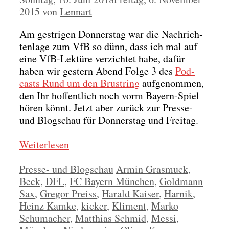
2015
von
Lennart
Am gest­ri­gen Don­ners­tag war die Nach­rich­
ten­la­ge zum VfB so dünn, dass ich mal auf
eine VfB-Lek­tü­re ver­zich­tet habe, dafür
haben wir ges­tern Abend Fol­ge 3 des
Pod­
casts Rund um den Brust­ring
auf­ge­nom­men,
den Ihr hof­fent­lich noch vorm Bay­ern-Spiel
hören könnt. Jetzt aber zurück zur Pres­se-
und Blog­schau für Don­ners­tag und Frei­tag.
Wei­ter­le­sen
Kategorien
Schlagwörter
Presse- und Blogschau
Armin Grasmuck
,
Beck
,
DFL
,
FC Bayern München
,
Goldmann
Sax
,
Gregor Preiss
,
Harald Kaiser
,
Harnik
,
Heinz Kamke
,
kicker
,
Kliment
,
Marko
Schumacher
,
Matthias Schmid
,
Messi
,