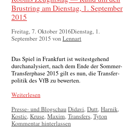
Brustring am Dienstag, 1. September
2015
Freitag, 7. Oktober 2016
Dienstag, 1.
September 2015
von
Lennart
Das Spiel in Frank­furt ist wei­test­ge­hend
durch­ana­ly­siert, nach dem Ende der Som­mer-
Trans­fer­pha­se 2015 gilt es nun, die Trans­fer­
po­li­tik des VfB zu bewer­ten.
Wei­ter­le­sen
Kategorien
Schlagwörter
Presse- und Blogschau
Didavi
,
Dutt
,
Harnik
,
Kostic
,
Kruse
,
Maxim
,
Transfers
,
Tyton
Kommentar hinterlassen