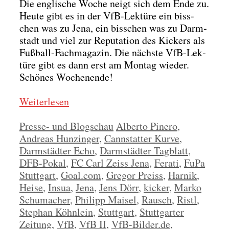
Die eng­li­sche Woche neigt sich dem Ende zu.
Heu­te gibt es in der VfB-Lek­tü­re ein biss­
chen was zu Jena, ein biss­chen was zu Darm­
stadt und viel zur Repu­ta­ti­on des Kickers als
Fuß­ball-Fach­ma­ga­zin. Die nächs­te VfB-Lek­
tü­re gibt es dann erst am Mon­tag wie­der.
Schö­nes Wochen­en­de!
Wei­ter­le­sen
Kategorien
Schlagwörter
Presse- und Blogschau
Alberto Pinero
,
Andreas Hunzinger
,
Cannstatter Kurve
,
Darmstädter Echo
,
Darmstädter Tagblatt
,
DFB-Pokal
,
FC Carl Zeiss Jena
,
Ferati
,
FuPa
Stuttgart
,
Goal.com
,
Gregor Preiss
,
Harnik
,
Heise
,
Insua
,
Jena
,
Jens Dörr
,
kicker
,
Marko
Schumacher
,
Philipp Maisel
,
Rausch
,
Ristl
,
Stephan Köhnlein
,
Stuttgart
,
Stuttgarter
Zeitung
,
VfB
,
VfB II
,
VfB-Bilder.de
,