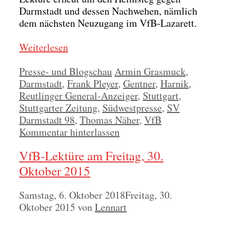
Darm­stadt und des­sen Nach­we­hen, näm­lich
dem nächs­ten Neu­zu­gang im VfB-Laza­rett.
Wei­ter­le­sen
Kategorien
Schlagwörter
Presse- und Blogschau
Armin Grasmuck
,
Darmstadt
,
Frank Pleyer
,
Gentner
,
Harnik
,
Reutlinger General-Anzeiger
,
Stuttgart
,
Stuttgarter Zeitung
,
Südwestpresse
,
SV
Darmstadt 98
,
Thomas Näher
,
VfB
Kommentar hinterlassen
VfB-Lektüre am Freitag, 30.
Oktober 2015
Samstag, 6. Oktober 2018
Freitag, 30.
Oktober 2015
von
Lennart