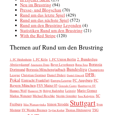
Neu im Brustring
(94)
Presse- und Blogschau
(70)
Rund um das letzte Spiel
(429)
Rund um das nächste Spiel
(572)
Rund um den Brustring Legenden
(4)
Statistiken Rund um den Brustring
(21)
With the Red Stripe
(120)
Themen auf Rund um den Brustring
2. Bundesliga
1. FC Köln
1. FC Union Berlin
1. FC Heidenheim
Borussia
Abstiegskampf
Bayer Leverkusen
Anastasios Donis
Borna Sosa
Bundesliga
Dortmund
Borussia Mönchengladbach
Champions
DFB-
League
Christian Gentner
Daniel Didavi
Daniel Ginczek
Pokal
FC
Eintracht Frankfurt
FC Augsburg
Europa League
Bayern München
FSV Mainz 05
Gonzalo Castro
Hamburger SV
Mario Gomez
Leipzig
Hannes Wolf
Holger Badstuber
Hannover 96
SC
Markus Weinzierl
Michael Reschke
Nicolás González
Sasa Kalajdzic
Stuttgart
Freiburg
Simon Terodde
Sven
Silas Wamangituka
SV Werder Bremen
TSG
Mislintat
Thomas Hitzlsperger
Tayfun Korkut