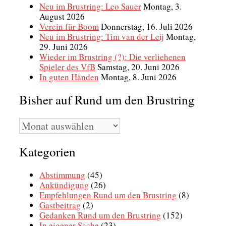
Neu im Brustring: Leo Sauer
Montag, 3.
August 2026
Verein für Boom
Donnerstag, 16. Juli 2026
Neu im Brustring: Tim van der Leij
Montag,
29. Juni 2026
Wieder im Brustring (?): Die verliehenen
Spieler des VfB
Samstag, 20. Juni 2026
In guten Händen
Montag, 8. Juni 2026
Bisher auf Rund um den Brustring
Bisher
auf
Rund
Kategorien
um
den
Brustring
Abstimmung
(45)
Ankündigung
(26)
Empfehlungen Rund um den Brustring
(8)
Gastbeitrag
(2)
Gedanken Rund um den Brustring
(152)
In eigener Sache
(23)