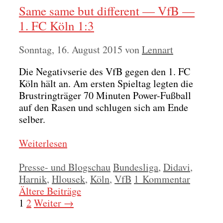
Same same but different — VfB —
1. FC Köln 1:3
Sonntag, 16. August 2015
von
Lennart
Die Nega­tiv­se­rie des VfB gegen den 1. FC
Köln hält an. Am ers­ten Spiel­tag leg­ten die
Brust­ring­trä­ger 70 Minu­ten Power-Fuß­ball
auf den Rasen und schlu­gen sich am Ende
sel­ber.
Wei­ter­le­sen
Kategorien
Schlagwörter
Presse- und Blogschau
Bundesliga
,
Didavi
,
Harnik
,
Hlousek
,
Köln
,
VfB
1 Kommentar
Ältere Beiträge
Seite
Seite
1
2
Weiter
→