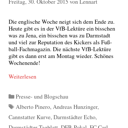
Freitag, 30. Oktober 2015
von
Lennart
Die eng­li­sche Woche neigt sich dem Ende zu.
Heu­te gibt es in der VfB-Lek­tü­re ein biss­chen
was zu Jena, ein biss­chen was zu Darm­stadt
und viel zur Repu­ta­ti­on des Kickers als Fuß­
ball-Fach­ma­ga­zin. Die nächs­te VfB-Lek­tü­re
gibt es dann erst am Mon­tag wie­der. Schö­nes
Wochen­en­de!
Wei­ter­le­sen
Kategorien
Presse- und Blogschau
Schlagwörter
Alberto Pinero
,
Andreas Hunzinger
,
Cannstatter Kurve
,
Darmstädter Echo
,
Darmstädter Tagblatt
,
DFB-Pokal
,
FC Carl