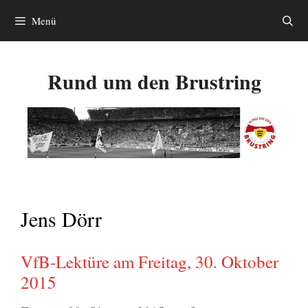
Zum
Menü
Inhalt
springen
Rund um den Brustring
Jens Dörr
VfB-Lektüre am Freitag, 30. Oktober
2015