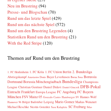
Neu im Brustring
(94)
Presse- und Blogschau
(70)
Rund um das letzte Spiel
(429)
Rund um das nächste Spiel
(572)
Rund um den Brustring Legenden
(4)
Statistiken Rund um den Brustring
(21)
With the Red Stripe
(120)
Themen auf Rund um den Brustring
2. Bundesliga
1. FC Köln
1. FC Union Berlin
1. FC Heidenheim
Borussia
Abstiegskampf
Bayer Leverkusen
Anastasios Donis
Borna Sosa
Bundesliga
Dortmund
Borussia Mönchengladbach
Champions
DFB-Pokal
League
Christian Gentner
Daniel Didavi
Daniel Ginczek
FC Bayern
Eintracht Frankfurt
FC Augsburg
Europa League
München
FSV Mainz 05
Hannes Wolf
Gonzalo Castro
Hamburger SV
Mario Gomez
Leipzig
Markus Weinzierl
Holger Badstuber
Hannover 96
SC Freiburg
Michael Reschke
Nicolás González
Sasa Kalajdzic
Silas