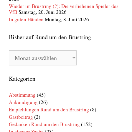
Wieder im Brustring (?): Die verliehenen Spieler des
VfB
Samstag, 20. Juni 2026
In guten Händen
Montag, 8. Juni 2026
Bisher auf Rund um den Brustring
Bisher
auf
Rund
um
den
Kategorien
Brustring
Abstimmung
(45)
Ankündigung
(26)
Empfehlungen Rund um den Brustring
(8)
Gastbeitrag
(2)
Gedanken Rund um den Brustring
(152)
In eigener Sache
(23)