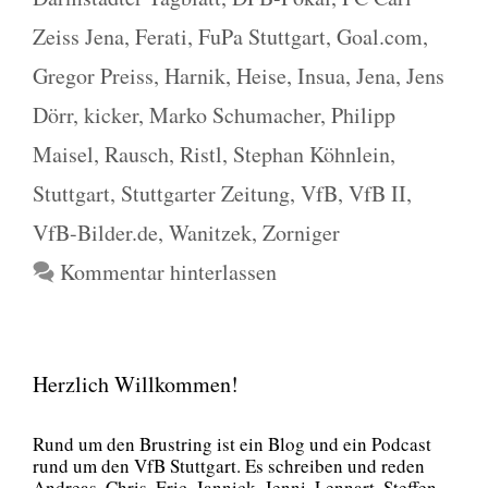
Zeiss Jena
,
Ferati
,
FuPa Stuttgart
,
Goal.com
,
Gregor Preiss
,
Harnik
,
Heise
,
Insua
,
Jena
,
Jens
Dörr
,
kicker
,
Marko Schumacher
,
Philipp
Maisel
,
Rausch
,
Ristl
,
Stephan Köhnlein
,
Stuttgart
,
Stuttgarter Zeitung
,
VfB
,
VfB II
,
VfB-Bilder.de
,
Wanitzek
,
Zorniger
Kommentar hinterlassen
Herzlich Willkommen!
Rund um den Brust­ring ist ein Blog und ein Pod­cast
rund um den VfB Stutt­gart. Es schrei­ben und reden
Andre­as, Chris, Eric, Jan­nick, Jen­ni, Lenn­art, Stef­fen