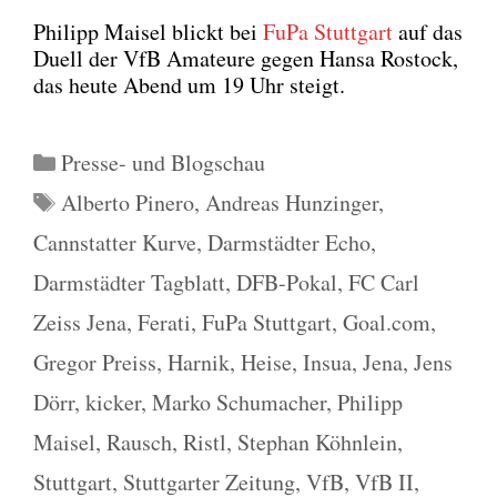
Phil­ipp Mais­el blickt bei
FuPa Stutt­gart
auf das
Duell der VfB Ama­teu­re gegen Han­sa Ros­tock,
das heu­te Abend um 19 Uhr steigt.
Kategorien
Presse- und Blogschau
Schlagwörter
Alberto Pinero
,
Andreas Hunzinger
,
Cannstatter Kurve
,
Darmstädter Echo
,
Darmstädter Tagblatt
,
DFB-Pokal
,
FC Carl
Zeiss Jena
,
Ferati
,
FuPa Stuttgart
,
Goal.com
,
Gregor Preiss
,
Harnik
,
Heise
,
Insua
,
Jena
,
Jens
Dörr
,
kicker
,
Marko Schumacher
,
Philipp
Maisel
,
Rausch
,
Ristl
,
Stephan Köhnlein
,
Stuttgart
,
Stuttgarter Zeitung
,
VfB
,
VfB II
,