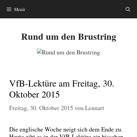
Zum
Menü
Inhalt
springen
Rund um den Brustring
VfB-Lektüre am Freitag, 30.
Oktober 2015
Freitag, 30. Oktober 2015
von
Lennart
Die eng­li­sche Woche neigt sich dem Ende zu.
Heu­te gibt es in der VfB-Lek­tü­re ein biss­chen