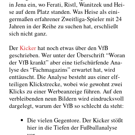
in Jena ein, wo Fera­ti, Ristl, Wanit­zek und Hei­
se auf dem Platz stan­den. Was Hei­se als eini­
ger­ma­ßen erfah­re­ner Zweit­li­ga-Spie­ler mit 24
Jah­ren in der Rei­he zu suchen hat, erschließt
sich nicht ganz.
Der
Kicker
hat noch etwas über den VfB
geschrie­ben. Wer unter der Über­schrift “Wor­an
der VfB krankt” aber eine tief­schür­fen­de Ana­
ly­se des “Fach­ma­ga­zins” erwar­tet hat, wird
ent­täuscht. Die Ana­ly­se besteht aus einer elf­
tei­li­gen Klick­stre­cke, wobei wie gewohnt zwei
Klicks zu einer Wer­be­an­zei­ge füh­ren. Auf den
ver­blei­ben­den neun Bil­dern wird ein­drucks­voll
dar­ge­legt, war­um der VfB so schlecht da steht:
Die vie­len Gegen­to­re. Der Kicker stößt
hier in die Tie­fen der Fuß­ball­ana­ly­se
vor.