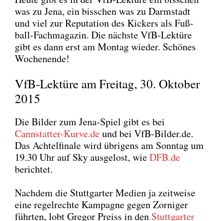
was zu Jena, ein biss­chen was zu Darm­stadt
und viel zur Repu­ta­ti­on des Kickers als Fuß­
ball-Fach­ma­ga­zin. Die nächs­te VfB-Lek­tü­re
gibt es dann erst am Mon­tag wie­der. Schö­nes
Wochen­en­de!
VfB-Lektüre am Freitag, 30. Oktober
2015
Die Bil­der zum Jena-Spiel gibt es bei
Cannstatter-Kurve.de
und bei VfB-Bilder.de.
Das Ach­tel­fi­na­le wird übri­gens am Sonn­tag um
19.30 Uhr auf Sky aus­ge­lost, wie
DFB.de
berich­tet.
Nach­dem die Stutt­gar­ter Medi­en ja zeit­wei­se
eine regel­rech­te Kam­pa­gne gegen Zor­ni­ger
führ­ten, lobt Gre­gor Preiss in den
Stutt­gar­ter