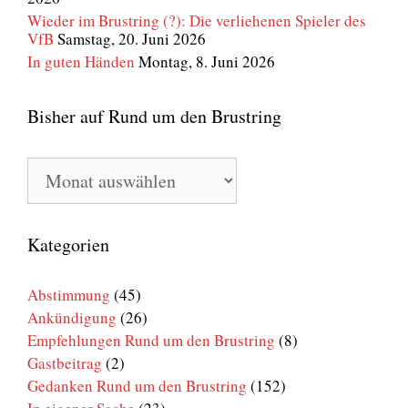
Wieder im Brustring (?): Die verliehenen Spieler des
VfB
Samstag, 20. Juni 2026
In guten Händen
Montag, 8. Juni 2026
Bisher auf Rund um den Brustring
Bisher
auf
Rund
um
den
Kategorien
Brustring
Abstimmung
(45)
Ankündigung
(26)
Empfehlungen Rund um den Brustring
(8)
Gastbeitrag
(2)
Gedanken Rund um den Brustring
(152)