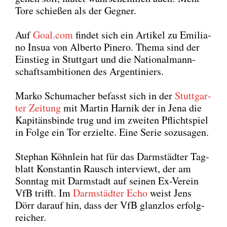
Tore schie­ßen als der Geg­ner.
Auf
Goal.com
fin­det sich ein Arti­kel zu Emi­lia­
no Insua von Alber­to Pine­ro. The­ma sind der
Ein­stieg in Stutt­gart und die Natio­nal­mann­
schafts­am­bi­tio­nen des Argen­ti­ni­ers.
Mar­ko Schu­ma­cher befasst sich in der
Stutt­gar­
ter Zei­tung
mit Mar­tin Har­nik der in Jena die
Kapi­täns­bin­de trug und im zwei­ten Pflicht­spiel
in Fol­ge ein Tor erziel­te. Eine Serie sozu­sa­gen.
Ste­phan Köhn­lein hat für das Darm­städ­ter Tag­
blatt Kon­stan­tin Rausch inter­viewt, der am
Sonn­tag mit Darm­stadt auf sei­nen Ex-Ver­ein
VfB trifft. Im
Darm­städ­ter Echo
weist Jens
Dörr dar­auf hin, dass der VfB glanz­los erfolg­
rei­cher.