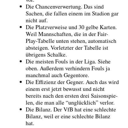
Die Chan­cen­ver­wer­tung. Das sind
Sachen, die fal­len einem im Sta­di­on gar
nicht auf.
Die Platz­ver­wei­se und 30 gel­be Kar­ten.
Weil Mann­schaf­ten, die in der Fair-
Play-Tabel­le unten ste­hen, auto­ma­tisch
abstei­gen. Vor­letz­ter der Tabel­le ist
übri­gens Schal­ke.
Die meis­ten Fouls in der Liga. Sie­he
oben. Außer­dem ver­hin­dern Fouls ja
manch­mal auch Gegen­to­re.
Die Effi­zi­enz der Geg­ner. Auch das wird
einem erst jetzt bewusst und nicht
bereits nach den ers­ten drei Sai­son­spie­
len, die man alle “unglück­lich” ver­lor.
Die Bilanz. Der VfB hat eine schlech­te
Bilanz, weil er eine schlech­te Bilanz
hat.