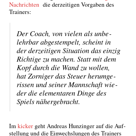
Nach­rich­ten
die der­zei­ti­gen Vor­ga­ben des
Trai­ners:
Der Coach, von vie­len als unbe­
lehr­bar abge­stem­pelt, scheint in
der der­zei­ti­gen Situa­ti­on das ein­zig
Rich­ti­ge zu machen. Statt mit dem
Kopf durch die Wand zu wol­len,
hat Zor­ni­ger das Steu­er her­um­ge­
ris­sen und sei­ner Mann­schaft wie­
der die ele­men­ta­ren Din­ge des
Spiels näher­ge­bracht.
Im
kicker
geht Andre­as Hun­zin­ger auf die Auf­
stel­lung und die Ein­wechs­lun­gen des Trai­ners