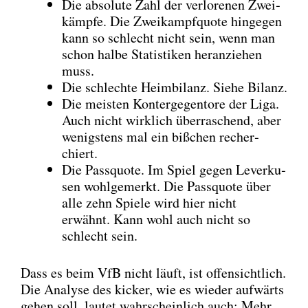
Die abso­lu­te Zahl der ver­lo­re­nen Zwei­
kämp­fe. Die Zwei­kampf­quo­te hin­ge­gen
kann so schlecht nicht sein, wenn man
schon hal­be Sta­tis­ti­ken her­an­zie­hen
muss.
Die schlech­te Heim­bi­lanz. Sie­he Bilanz.
Die meis­ten Kon­ter­ge­gen­to­re der Liga.
Auch nicht wirk­lich über­ra­schend, aber
wenigs­tens mal ein biß­chen recher­
chiert.
Die Pass­quo­te. Im Spiel gegen Lever­ku­
sen wohl­ge­merkt. Die Pass­quo­te über
alle zehn Spie­le wird hier nicht
erwähnt. Kann wohl auch nicht so
schlecht sein.
Dass es beim VfB nicht läuft, ist offen­sicht­lich.
Die Ana­ly­se des kicker, wie es wie­der auf­wärts
gehen soll, lau­tet wahr­schein­lich auch: Mehr