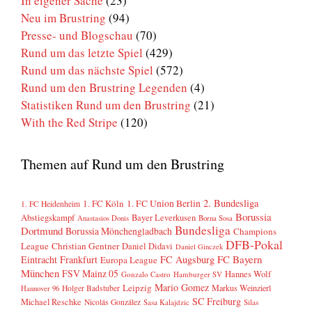
In eigener Sache
(23)
Neu im Brustring
(94)
Presse- und Blogschau
(70)
Rund um das letzte Spiel
(429)
Rund um das nächste Spiel
(572)
Rund um den Brustring Legenden
(4)
Statistiken Rund um den Brustring
(21)
With the Red Stripe
(120)
Themen auf Rund um den Brustring
2. Bundesliga
1. FC Köln
1. FC Union Berlin
1. FC Heidenheim
Borussia
Abstiegskampf
Bayer Leverkusen
Anastasios Donis
Borna Sosa
Bundesliga
Dortmund
Borussia Mönchengladbach
Champions
DFB-Pokal
League
Christian Gentner
Daniel Didavi
Daniel Ginczek
FC Bayern
Eintracht Frankfurt
FC Augsburg
Europa League
München
FSV Mainz 05
Hannes Wolf
Gonzalo Castro
Hamburger SV
Mario Gomez
Leipzig
Markus Weinzierl
Holger Badstuber
Hannover 96
SC Freiburg
Michael Reschke
Nicolás González
Sasa Kalajdzic
Silas