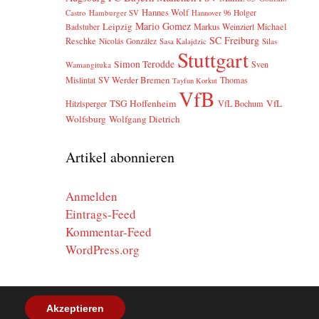
Hannes Wolf
Castro
Hamburger SV
Holger
Hannover 96
Mario Gomez
Leipzig
Markus Weinzierl
Michael
Badstuber
SC Freiburg
Reschke
Nicolás González
Sasa Kalajdzic
Silas
Stuttgart
Simon Terodde
Sven
Wamangituka
SV Werder Bremen
Mislintat
Thomas
Tayfun Korkut
VfB
TSG Hoffenheim
VfL
Hitzlsperger
VfL Bochum
Wolfsburg
Wolfgang Dietrich
Artikel abonnieren
Anmelden
Eintrags-Feed
Kommentar-Feed
WordPress.org
Akzeptieren