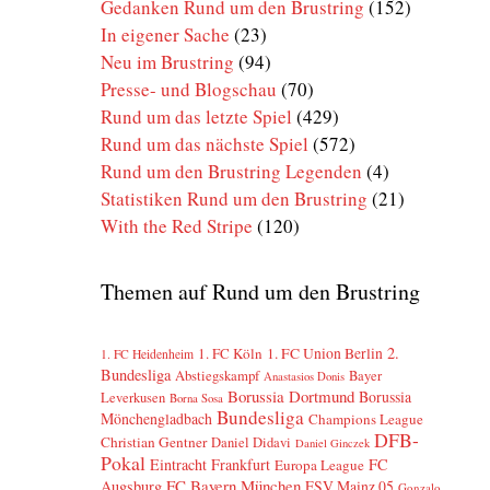
Gedanken Rund um den Brustring
(152)
In eigener Sache
(23)
Neu im Brustring
(94)
Presse- und Blogschau
(70)
Rund um das letzte Spiel
(429)
Rund um das nächste Spiel
(572)
Rund um den Brustring Legenden
(4)
Statistiken Rund um den Brustring
(21)
With the Red Stripe
(120)
Themen auf Rund um den Brustring
2.
1. FC Köln
1. FC Union Berlin
1. FC Heidenheim
Bundesliga
Abstiegskampf
Bayer
Anastasios Donis
Borussia Dortmund
Borussia
Leverkusen
Borna Sosa
Bundesliga
Mönchengladbach
Champions League
DFB-
Christian Gentner
Daniel Didavi
Daniel Ginczek
Pokal
Eintracht Frankfurt
FC
Europa League
FC Bayern München
Augsburg
FSV Mainz 05
Gonzalo