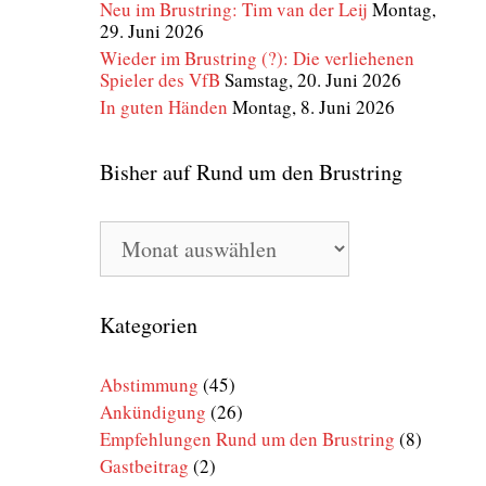
Neu im Brustring: Tim van der Leij
Montag,
29. Juni 2026
Wieder im Brustring (?): Die verliehenen
Spieler des VfB
Samstag, 20. Juni 2026
In guten Händen
Montag, 8. Juni 2026
Bisher auf Rund um den Brustring
Bisher
auf
Rund
um
den
Kategorien
Brustring
Abstimmung
(45)
Ankündigung
(26)
Empfehlungen Rund um den Brustring
(8)
Gastbeitrag
(2)