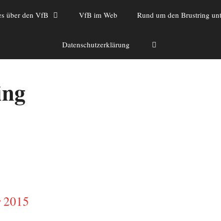
es über den VfB
VfB im Web
Rund um den Brustring unt
Datenschutzerklärung
ing
r 2015