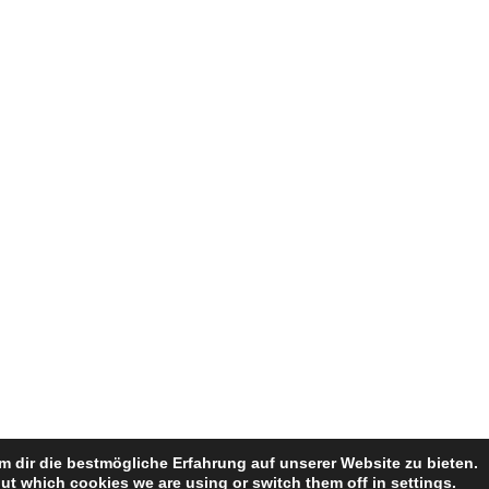
 dir die bestmögliche Erfahrung auf unserer Website zu bieten.
© 2026 Rund um den Brustring
• Erstellt mit
GeneratePress
ut which cookies we are using or switch them off in
settings
.