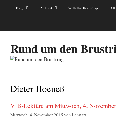
Zum
Blog
Podcast
With the Red Stripe
All
Inhalt
springen
Rund um den Brustr
Dieter Hoeneß
VfB-Lektüre am Mittwoch, 4. Novembe
Mittwoch, 4. November 2015
von
Lennart