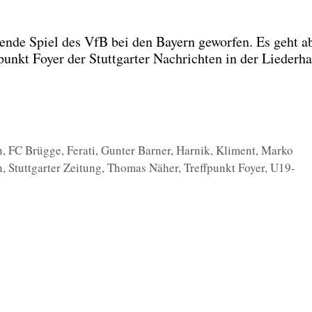
n­de Spiel des VfB bei den Bay­ern gewor­fen. Es geht a
t Foy­er der Stutt­gar­ter Nach­rich­ten in der Lie­der­hal
n
,
FC Brügge
,
Ferati
,
Gunter Barner
,
Harnik
,
Kliment
,
Marko
n
,
Stuttgarter Zeitung
,
Thomas Näher
,
Treffpunkt Foyer
,
U19-