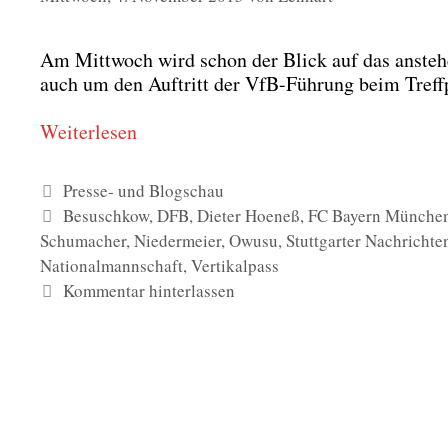
Am Mitt­woch wird schon der Blick auf das anste­he
auch um den Auf­tritt der VfB-Füh­rung beim Treff­punk
Wei­ter­le­sen
Kategorien
Presse- und Blogschau
Schlagwörter
Besuschkow
,
DFB
,
Dieter Hoeneß
,
FC Bayern Münche
Schumacher
,
Niedermeier
,
Owusu
,
Stuttgarter Nachrichte
Nationalmannschaft
,
Vertikalpass
Kommentar hinterlassen