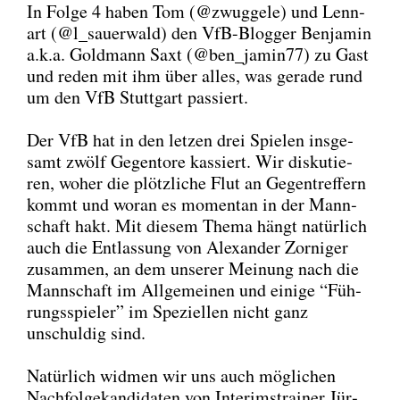
In Fol­ge 4 haben Tom (@zwuggele) und Lenn­
art (@l_sauerwald) den VfB-Blog­ger Ben­ja­min
a.k.a. Gold­mann Saxt (@ben_jamin77) zu Gast
und reden mit ihm über alles, was gera­de rund
um den VfB Stutt­gart pas­siert.
Der VfB hat in den let­zen drei Spie­len ins­ge­
samt zwölf Gegen­to­re kas­siert. Wir dis­ku­tie­
ren, woher die plötz­li­che Flut an Gegen­tref­fern
kommt und wor­an es momen­tan in der Mann­
schaft hakt. Mit die­sem The­ma hängt natür­lich
auch die Ent­las­sung von Alex­an­der Zor­ni­ger
zusam­men, an dem unse­rer Mei­nung nach die
Mann­schaft im All­ge­mei­nen und eini­ge “Füh­
rungs­spie­ler” im Spe­zi­el­len nicht ganz
unschul­dig sind.
Natür­lich wid­men wir uns auch mög­li­chen
Nach­fol­ge­kan­di­da­ten von Inte­rims­trai­ner Jür­