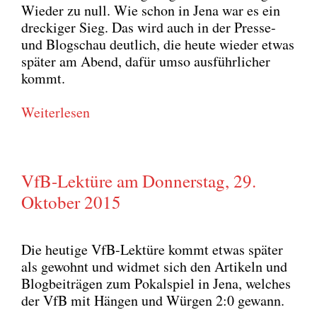
Wie­der zu null. Wie schon in Jena war es ein
dre­cki­ger Sieg. Das wird auch in der Pres­se-
und Blog­schau deut­lich, die heu­te wie­der etwas
spä­ter am Abend, dafür umso aus­führ­li­cher
kommt.
Wei­ter­le­sen
VfB-Lektüre am Donnerstag, 29.
Oktober 2015
Die heu­ti­ge VfB-Lek­tü­re kommt etwas spä­ter
als gewohnt und wid­met sich den Arti­keln und
Blog­bei­trä­gen zum Pokal­spiel in Jena, wel­ches
der VfB mit Hän­gen und Wür­gen 2:0 gewann.