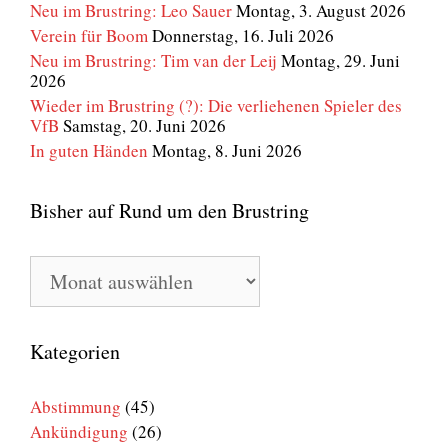
Neu im Brustring: Leo Sauer
Montag, 3. August 2026
Verein für Boom
Donnerstag, 16. Juli 2026
Neu im Brustring: Tim van der Leij
Montag, 29. Juni
2026
Wieder im Brustring (?): Die verliehenen Spieler des
VfB
Samstag, 20. Juni 2026
In guten Händen
Montag, 8. Juni 2026
Bisher auf Rund um den Brustring
Bisher
auf
Rund
um
den
Kategorien
Brustring
Abstimmung
(45)
Ankündigung
(26)