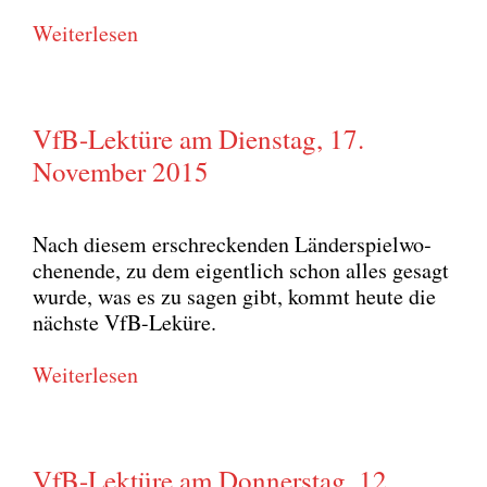
Wei­ter­le­sen
VfB-Lektüre am Dienstag, 17.
November 2015
Nach die­sem erschre­cken­den Län­der­spiel­wo­
chen­en­de, zu dem eigent­lich schon alles gesagt
wur­de, was es zu sagen gibt, kommt heu­te die
nächs­te VfB-Lekü­re.
Wei­ter­le­sen
VfB-Lektüre am Donnerstag, 12.