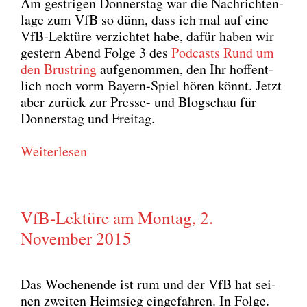
Am gest­ri­gen Don­ners­tag war die Nach­rich­ten­
la­ge zum VfB so dünn, dass ich mal auf eine
VfB-Lek­tü­re ver­zich­tet habe, dafür haben wir
ges­tern Abend Fol­ge 3 des
Pod­casts Rund um
den Brust­ring
auf­ge­nom­men, den Ihr hof­fent­
lich noch vorm Bay­ern-Spiel hören könnt. Jetzt
aber zurück zur Pres­se- und Blog­schau für
Don­ners­tag und Frei­tag.
Wei­ter­le­sen
VfB-Lektüre am Montag, 2.
November 2015
Das Wochen­en­de ist rum und der VfB hat sei­
nen zwei­ten Heim­sieg ein­ge­fah­ren. In Fol­ge.