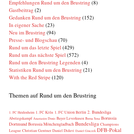
Empfehlungen Rund um den Brustring
(8)
Gastbeitrag
(2)
Gedanken Rund um den Brustring
(152)
In eigener Sache
(23)
Neu im Brustring
(94)
Presse- und Blogschau
(70)
Rund um das letzte Spiel
(429)
Rund um das nächste Spiel
(572)
Rund um den Brustring Legenden
(4)
Statistiken Rund um den Brustring
(21)
With the Red Stripe
(120)
Themen auf Rund um den Brustring
2. Bundesliga
1. FC Köln
1. FC Union Berlin
1. FC Heidenheim
Borussia
Abstiegskampf
Bayer Leverkusen
Anastasios Donis
Borna Sosa
Bundesliga
Dortmund
Borussia Mönchengladbach
Champions
DFB-Pokal
League
Christian Gentner
Daniel Didavi
Daniel Ginczek