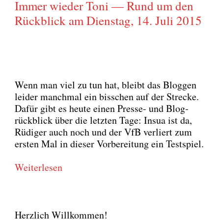
Immer wieder Toni — Rund um den
Rückblick am Dienstag, 14. Juli 2015
Wenn man viel zu tun hat, bleibt das Blog­gen
lei­der manch­mal ein biss­chen auf der Stre­cke.
Dafür gibt es heu­te einen Pres­se- und Blog­
rück­blick über die letz­ten Tage: Insua ist da,
Rüdi­ger auch noch und der VfB ver­liert zum
ers­ten Mal in die­ser Vor­be­rei­tung ein Test­spiel.
Wei­ter­le­sen
Herzlich Willkommen!