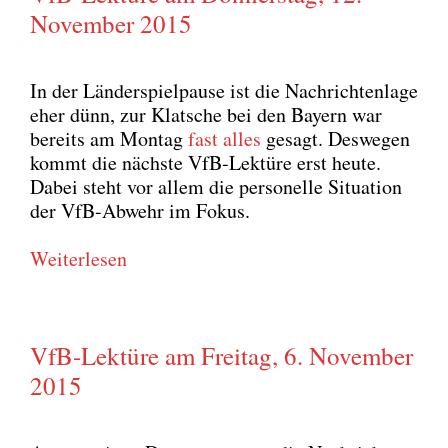
November 2015
In der Län­der­spiel­pau­se ist die Nach­rich­ten­la­ge
eher dünn, zur Klat­sche bei den Bay­ern war
bereits am Mon­tag
fast alles
gesagt. Des­we­gen
kommt die nächs­te VfB-Lek­tü­re erst heu­te.
Dabei steht vor allem die per­so­nel­le Situa­ti­on
der VfB-Abwehr im Fokus.
Wei­ter­le­sen
VfB-Lektüre am Freitag, 6. November
2015