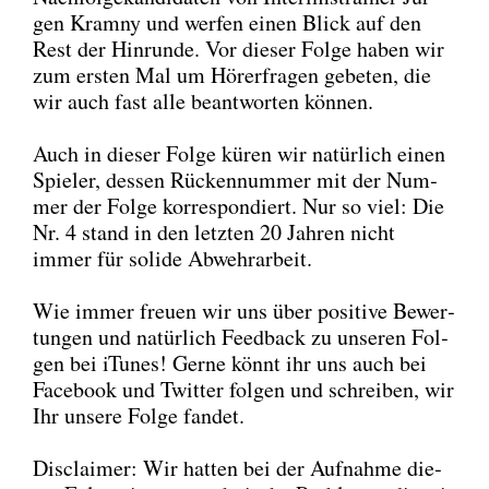
gen Kram­ny und wer­fen einen Blick auf den
Rest der Hin­run­de. Vor die­ser Fol­ge haben wir
zum ers­ten Mal um Hörer­fra­gen gebe­ten, die
wir auch fast alle beant­wor­ten kön­nen.
Auch in die­ser Fol­ge küren wir natür­lich einen
Spie­ler, des­sen Rücken­num­mer mit der Num­
mer der Fol­ge kor­re­spon­diert. Nur so viel: Die
Nr. 4 stand in den letz­ten 20 Jah­ren nicht
immer für soli­de Abwehr­ar­beit.
Wie immer freu­en wir uns über posi­ti­ve Bewer­
tun­gen und natür­lich Feed­back zu unse­ren Fol­
gen bei iTu­nes! Ger­ne könnt ihr uns auch bei
Face­book und Twit­ter fol­gen und schrei­ben, wir
Ihr unse­re Fol­ge fan­det.
Dis­clai­mer: Wir hat­ten bei der Auf­nah­me die­