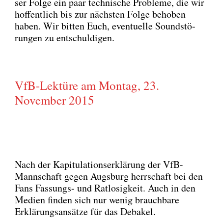
ser Fol­ge ein paar tech­ni­sche Pro­ble­me, die wir
hof­fent­lich bis zur nächs­ten Fol­ge beho­ben
haben. Wir bit­ten Euch, even­tu­el­le Sound­stö­
run­gen zu ent­schul­di­gen.
VfB-Lektüre am Montag, 23.
November 2015
Nach der Kapi­tu­la­ti­ons­er­klä­rung der VfB-
Mann­schaft gegen Augs­burg herr­schaft bei den
Fans Fas­sungs- und Rat­lo­sig­keit. Auch in den
Medi­en fin­den sich nur wenig brauch­ba­re
Erklä­rungs­an­sät­ze für das Deba­kel.