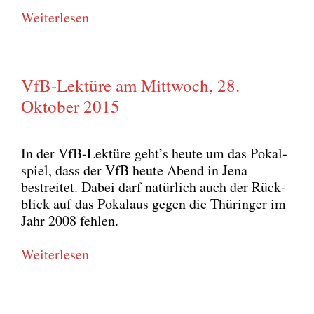
Wei­ter­le­sen
VfB-Lektüre am Mittwoch, 28.
Oktober 2015
In der VfB-Lek­tü­re geht’s heu­te um das Pokal­
spiel, dass der VfB heu­te Abend in Jena
bestrei­tet. Dabei darf natür­lich auch der Rück­
blick auf das Pokalaus gegen die Thü­rin­ger im
Jahr 2008 feh­len.
Wei­ter­le­sen