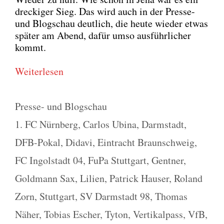
dre­cki­ger Sieg. Das wird auch in der Pres­se-
und Blog­schau deut­lich, die heu­te wie­der etwas
spä­ter am Abend, dafür umso aus­führ­li­cher
kommt.
Wei­ter­le­sen
Kategorien
Presse- und Blogschau
Schlagwörter
1. FC Nürnberg
,
Carlos Ubina
,
Darmstadt
,
DFB-Pokal
,
Didavi
,
Eintracht Braunschweig
,
FC Ingolstadt 04
,
FuPa Stuttgart
,
Gentner
,
Goldmann Sax
,
Lilien
,
Patrick Hauser
,
Roland
Zorn
,
Stuttgart
,
SV Darmstadt 98
,
Thomas
Näher
,
Tobias Escher
,
Tyton
,
Vertikalpass
,
VfB
,