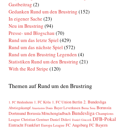
Gastbeitrag
(2)
Gedanken Rund um den Brustring
(152)
In eigener Sache
(23)
Neu im Brustring
(94)
Presse- und Blogschau
(70)
Rund um das letzte Spiel
(429)
Rund um das nächste Spiel
(572)
Rund um den Brustring Legenden
(4)
Statistiken Rund um den Brustring
(21)
With the Red Stripe
(120)
Themen auf Rund um den Brustring
2. Bundesliga
1. FC Köln
1. FC Union Berlin
1. FC Heidenheim
Borussia
Abstiegskampf
Bayer Leverkusen
Anastasios Donis
Borna Sosa
Bundesliga
Dortmund
Borussia Mönchengladbach
Champions
DFB-Pokal
League
Christian Gentner
Daniel Didavi
Daniel Ginczek
FC Bayern
Eintracht Frankfurt
FC Augsburg
Europa League