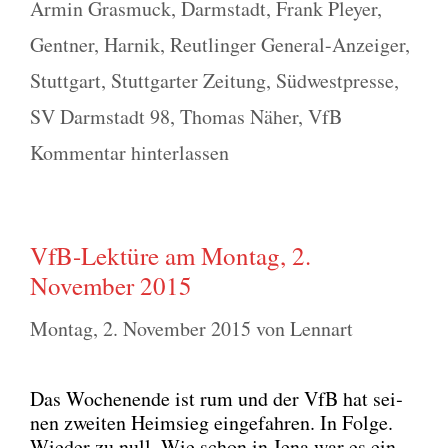
Schlagwörter
Armin Grasmuck
,
Darmstadt
,
Frank Pleyer
,
Gentner
,
Harnik
,
Reutlinger General-Anzeiger
,
Stuttgart
,
Stuttgarter Zeitung
,
Südwestpresse
,
SV Darmstadt 98
,
Thomas Näher
,
VfB
Kommentar hinterlassen
VfB-Lektüre am Montag, 2.
November 2015
Montag, 2. November 2015
von
Lennart
Das Wochen­en­de ist rum und der VfB hat sei­
nen zwei­ten Heim­sieg ein­ge­fah­ren. In Fol­ge.
Wie­der zu null. Wie schon in Jena war es ein