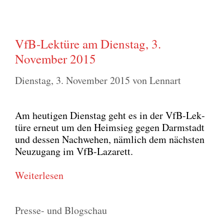
VfB-Lektüre am Dienstag, 3.
November 2015
Dienstag, 3. November 2015
von
Lennart
Am heu­ti­gen Diens­tag geht es in der VfB-Lek­
tü­re erneut um den Heim­sieg gegen Darm­stadt
und des­sen Nach­we­hen, näm­lich dem nächs­ten
Neu­zu­gang im VfB-Laza­rett.
Wei­ter­le­sen
Kategorien
Presse- und Blogschau