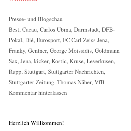
Kategorien
Presse- und Blogschau
Schlagwörter
Best
,
Cacau
,
Carlos Ubina
,
Darmstadt
,
DFB-
Pokal
,
Dié
,
Eurosport
,
FC Carl Zeiss Jena
,
Franky
,
Gentner
,
George Moissidis
,
Goldmann
Sax
,
Jena
,
kicker
,
Kostic
,
Kruse
,
Leverkusen
,
Rupp
,
Stuttgart
,
Stuttgarter Nachrichten
,
Stuttgarter Zeitung
,
Thomas Näher
,
VfB
Kommentar hinterlassen
Herzlich Willkommen!