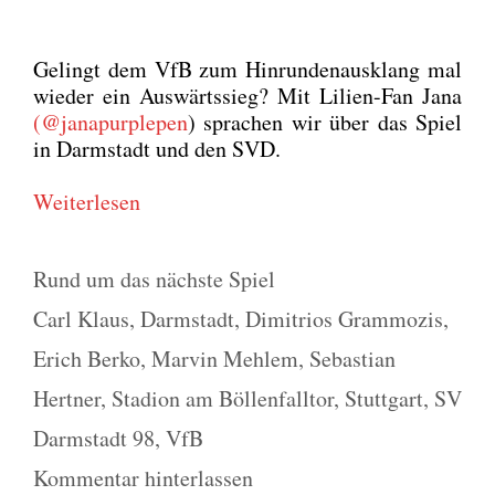
Gelingt dem VfB zum Hin­run­den­aus­klang mal
wie­der ein Aus­wärts­sieg? Mit Lili­en-Fan Jana
(@janapurplepen
) spra­chen wir über das Spiel
in Darm­stadt und den SVD.
Wei­ter­le­sen
Kategorien
Rund um das nächste Spiel
Schlagwörter
Carl Klaus
,
Darmstadt
,
Dimitrios Grammozis
,
Erich Berko
,
Marvin Mehlem
,
Sebastian
Hertner
,
Stadion am Böllenfalltor
,
Stuttgart
,
SV
Darmstadt 98
,
VfB
Kommentar hinterlassen