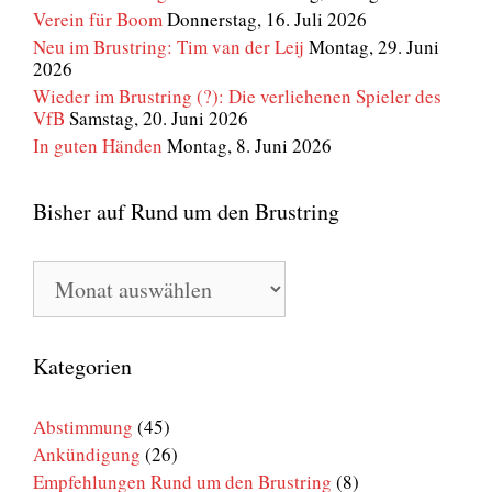
Verein für Boom
Donnerstag, 16. Juli 2026
Neu im Brustring: Tim van der Leij
Montag, 29. Juni
2026
Wieder im Brustring (?): Die verliehenen Spieler des
VfB
Samstag, 20. Juni 2026
In guten Händen
Montag, 8. Juni 2026
Bisher auf Rund um den Brustring
Bisher
auf
Rund
um
den
Kategorien
Brustring
Abstimmung
(45)
Ankündigung
(26)
Empfehlungen Rund um den Brustring
(8)