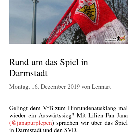
Rund um das Spiel in
Darmstadt
Montag, 16. Dezember 2019
von
Lennart
Gelingt dem VfB zum Hin­run­den­aus­klang mal
wie­der ein Aus­wärts­sieg? Mit Lili­en-Fan Jana
(@janapurplepen
) spra­chen wir über das Spiel
in Darm­stadt und den SVD.