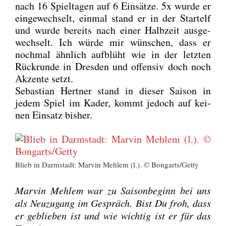
nach 16 Spiel­ta­gen auf 6 Ein­sät­ze. 5x wur­de er
ein­ge­wech­selt, ein­mal stand er in der Start­elf
und wur­de bereits nach einer Halb­zeit aus­ge­
wech­selt. Ich wür­de mir wün­schen, dass er
noch­mal ähn­lich auf­blüht wie in der letz­ten
Rück­run­de in Dres­den und offen­siv doch noch
Akzen­te setzt.
Sebas­ti­an Hert­ner stand in die­ser Sai­son in
jedem Spiel im Kader, kommt jedoch auf kei­
nen Ein­satz bis­her.
Blieb in Darm­stadt: Mar­vin Meh­lem (l.). © Bongarts/Getty
Mar­vin Meh­lem war zu Sai­son­be­ginn bei uns
als Neu­zu­gang im Gespräch. Bist Du froh, dass
er geblie­ben ist und wie wich­tig ist er für das