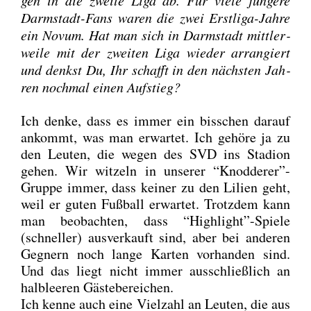
Darm­stadt-Fans waren die zwei Erst­li­ga-Jah­re
ein Novum. Hat man sich in Darm­stadt mitt­ler­
wei­le mit der zwei­ten Liga wie­der arran­giert
und denkst Du, Ihr schafft in den nächs­ten Jah­
ren noch­mal einen Auf­stieg?
Ich den­ke, dass es immer ein biss­chen dar­auf
ankommt, was man erwar­tet. Ich gehö­re ja zu
den Leu­ten, die wegen des SVD ins Sta­di­on
gehen. Wir wit­zeln in unse­rer “Knodderer”-
Gruppe immer, dass kei­ner zu den Lili­en geht,
weil er guten Fuß­ball erwar­tet. Trotz­dem kann
man beob­ach­ten, dass “Highlight”-Spiele
(schnel­ler) aus­ver­kauft sind, aber bei ande­ren
Geg­nern noch lan­ge Kar­ten vor­han­den sind.
Und das liegt nicht immer aus­schließ­lich an
halb­lee­ren Gäs­te­be­rei­chen.
Ich ken­ne auch eine Viel­zahl an Leu­ten, die aus