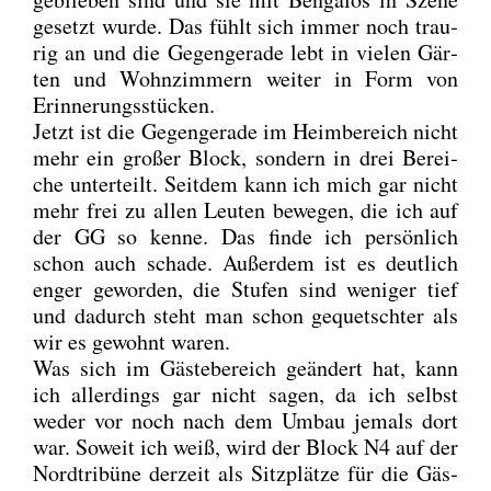
gesetzt wur­de. Das fühlt sich immer noch trau­
rig an und die Gegen­ge­ra­de lebt in vie­len Gär­
ten und Wohn­zim­mern wei­ter in Form von
Erin­ne­rungs­stü­cken.
Jetzt ist die Gegen­ge­ra­de im Heim­be­reich nicht
mehr ein gro­ßer Block, son­dern in drei Berei­
che unter­teilt. Seit­dem kann ich mich gar nicht
mehr frei zu allen Leu­ten bewe­gen, die ich auf
der GG so ken­ne. Das fin­de ich per­sön­lich
schon auch scha­de. Außer­dem ist es deut­lich
enger gewor­den, die Stu­fen sind weni­ger tief
und dadurch steht man schon gequetsch­ter als
wir es gewohnt waren.
Was sich im Gäs­te­be­reich geän­dert hat, kann
ich aller­dings gar nicht sagen, da ich selbst
weder vor noch nach dem Umbau jemals dort
war. Soweit ich weiß, wird der Block N4 auf der
Nord­tri­bü­ne der­zeit als Sitz­plät­ze für die Gäs­