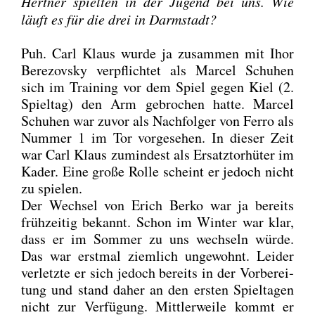
Hert­ner spiel­ten in der Jugend bei uns. Wie
läuft es für die drei in Darm­stadt?
Puh. Carl Klaus wur­de ja zusam­men mit Ihor
Bere­zovs­ky ver­pflich­tet als Mar­cel Schu­hen
sich im Trai­ning vor dem Spiel gegen Kiel (2.
Spiel­tag) den Arm gebro­chen hat­te. Mar­cel
Schu­hen war zuvor als Nach­fol­ger von Fer­ro als
Num­mer 1 im Tor vor­ge­se­hen. In die­ser Zeit
war Carl Klaus zumin­dest als Ersatz­tor­hü­ter im
Kader. Eine gro­ße Rol­le scheint er jedoch nicht
zu spie­len.
Der Wech­sel von Erich Ber­ko war ja bereits
früh­zei­tig bekannt. Schon im Win­ter war klar,
dass er im Som­mer zu uns wech­seln wür­de.
Das war erst­mal ziem­lich unge­wohnt. Lei­der
ver­letz­te er sich jedoch bereits in der Vor­be­rei­
tung und stand daher an den ers­ten Spiel­ta­gen
nicht zur Ver­fü­gung. Mitt­ler­wei­le kommt er