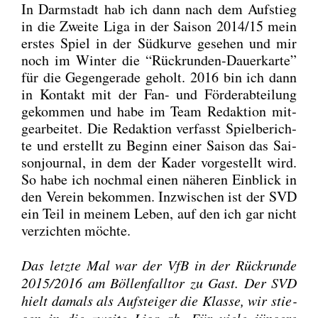
In Darm­stadt hab ich dann nach dem Auf­stieg
in die Zwei­te Liga in der Sai­son 2014/15 mein
ers­tes Spiel in der Süd­kur­ve gese­hen und mir
noch im Win­ter die “Rück­run­den-Dau­er­kar­te”
für die Gegen­ge­ra­de geholt. 2016 bin ich dann
in Kon­takt mit der Fan- und För­der­ab­tei­lung
gekom­men und habe im Team Redak­ti­on mit­
ge­ar­bei­tet. Die Redak­ti­on ver­fasst Spiel­be­rich­
te und erstellt zu Beginn einer Sai­son das Sai­
son­jour­nal, in dem der Kader vor­ge­stellt wird.
So habe ich noch­mal einen nähe­ren Ein­blick in
den Ver­ein bekom­men. Inzwi­schen ist der SVD
ein Teil in mei­nem Leben, auf den ich gar nicht
ver­zich­ten möch­te.
Das letz­te Mal war der VfB in der Rück­run­de
2015/2016 am Böl­len­fall­tor zu Gast. Der SVD
hielt damals als Auf­stei­ger die Klas­se, wir stie­
gen in die zwei­te Liga ab. Für vie­le jün­ge­re