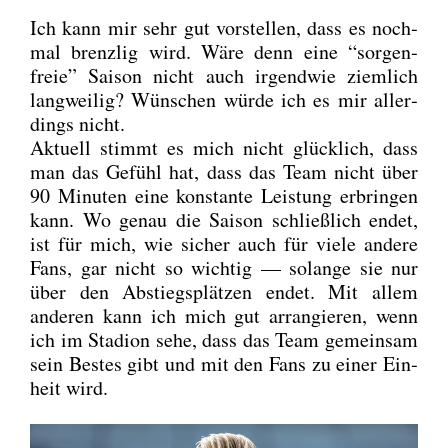
Ich kann mir sehr gut vor­stel­len, dass es noch­
mal brenz­lig wird. Wäre denn eine “sor­gen­
freie” Sai­son nicht auch irgend­wie ziem­lich
lang­wei­lig? Wün­schen wür­de ich es mir aller­
dings nicht.
Aktu­ell stimmt es mich nicht glück­lich, dass
man das Gefühl hat, dass das Team nicht über
90 Minu­ten eine kon­stan­te Leis­tung erbrin­gen
kann. Wo genau die Sai­son schließ­lich endet,
ist für mich, wie sicher auch für vie­le ande­re
Fans, gar nicht so wich­tig — solan­ge sie nur
über den Abstiegs­plät­zen endet. Mit allem
ande­ren kann ich mich gut arran­gie­ren, wenn
ich im Sta­di­on sehe, dass das Team gemein­sam
sein Bes­tes gibt und mit den Fans zu einer Ein­
heit wird.