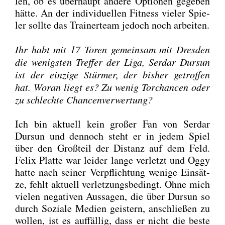
len, ob es über­haupt ande­re Optio­nen gege­ben
hät­te. An der indi­vi­du­el­len Fit­ness vie­ler Spie­
ler soll­te das Trai­ner­team jedoch noch arbei­ten.
Ihr habt mit 17 Toren gemein­sam mit Dres­den
die wenigs­ten Tref­fer der Liga, Ser­dar Dursun
ist der ein­zi­ge Stür­mer, der bis­her getrof­fen
hat. Wor­an liegt es? Zu wenig Tor­chan­cen oder
zu schlech­te Chan­cen­ver­wer­tung?
Ich bin aktu­ell kein gro­ßer Fan von Ser­dar
Dursun und den­noch steht er in jedem Spiel
über den Groß­teil der Distanz auf dem Feld.
Felix Plat­te war lei­der lan­ge ver­letzt und Oggy
hat­te nach sei­ner Ver­pflich­tung weni­ge Ein­sät­
ze, fehlt aktu­ell ver­let­zungs­be­dingt. Ohne mich
vie­len nega­ti­ven Aus­sa­gen, die über Dursun so
durch Sozia­le Medi­en geis­tern, anschlie­ßen zu
wol­len, ist es auf­fäl­lig, dass er nicht die bes­te