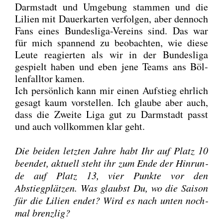
Darm­stadt und Umge­bung stam­men und die
Lili­en mit Dau­er­kar­ten ver­fol­gen, aber den­noch
Fans eines Bun­des­li­ga-Ver­eins sind. Das war
für mich span­nend zu beob­ach­ten, wie die­se
Leu­te reagier­ten als wir in der Bun­des­li­ga
gespielt haben und eben jene Teams ans Böl­
len­fall­tor kamen.
Ich per­sön­lich kann mir einen Auf­stieg ehr­lich
gesagt kaum vor­stel­len. Ich glau­be aber auch,
dass die Zwei­te Liga gut zu Darm­stadt passt
und auch voll­kom­men klar geht.
Die bei­den letz­ten Jah­re habt Ihr auf Platz 10
been­det, aktu­ell steht ihr zum Ende der Hin­run­
de auf Platz 13, vier Punk­te vor den
Abstiegplät­zen. Was glaubst Du, wo die Sai­son
für die Lili­en endet? Wird es nach unten noch­
mal brenz­lig?