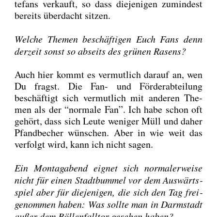
te­fans ver­kauft, so dass die­je­ni­gen zumin­dest
bereits über­dacht sit­zen.
Wel­che The­men beschäf­ti­gen Euch Fans denn
der­zeit sonst so abseits des grü­nen Rasens?
Auch hier kommt es ver­mut­lich dar­auf an, wen
Du fragst. Die Fan- und För­der­ab­tei­lung
beschäf­tigt sich ver­mut­lich mit ande­ren The­
men als der “nor­ma­le Fan”. Ich habe schon oft
gehört, dass sich Leu­te weni­ger Müll und daher
Pfand­be­cher wün­schen. Aber in wie weit das
ver­folgt wird, kann ich nicht sagen.
Ein Mon­tag­abend eig­net sich nor­ma­ler­wei­se
nicht für einen Stadt­bum­mel vor dem Aus­wärts­
spiel aber für die­je­ni­gen, die sich den Tag frei­
ge­nom­men haben: Was soll­te man in Darm­stadt
außer dem Böl­len­fall­tor gese­hen haben?