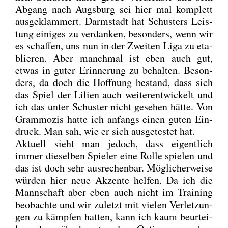
Abgang nach Augs­burg sei hier mal kom­plett
aus­ge­klam­mert. Darm­stadt hat Schus­ters Leis­
tung eini­ges zu ver­dan­ken, beson­ders, wenn wir
es schaf­fen, uns nun in der Zwei­ten Liga zu eta­
blie­ren. Aber manch­mal ist eben auch gut,
etwas in guter Erin­ne­rung zu behal­ten. Beson­
ders, da doch die Hoff­nung bestand, dass sich
das Spiel der Lili­en auch wei­ter­ent­wi­ckelt und
ich das unter Schus­ter nicht gese­hen hät­te. Von
Gram­mo­zis hat­te ich anfangs einen guten Ein­
druck. Man sah, wie er sich aus­ge­tes­tet hat.
Aktu­ell sieht man jedoch, dass eigent­lich
immer die­sel­ben Spie­ler eine Rol­le spie­len und
das ist doch sehr aus­re­chen­bar. Mög­li­cher­wei­se
wür­den hier neue Akzen­te hel­fen. Da ich die
Mann­schaft aber eben auch nicht im Trai­ning
beob­ach­te und wir zuletzt mit vie­len Ver­let­zun­
gen zu kämp­fen hat­ten, kann ich kaum beur­tei­