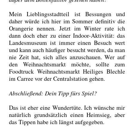
Mein Lieb­lings­stadt­teil ist Bes­sun­gen und
daher wür­de ich hier im Som­mer defi­ni­tiv die
Oran­ge­rie nen­nen. Jetzt im Win­ter rate ich
dann doch eher zu einer Indoor-Akti­vi­tät: das
Lan­des­mu­se­um ist immer einen Besuch wert
und kann auch häu­fi­ger besucht wer­den, da man
nie Zeit hat, sich alles anzu­schau­en. Wer auf
den Weih­nachts­markt möch­te, soll­te zum
Food­truck Weih­nachts­markt Hei­li­ges Blech­le
im Car­ree vor der Cen­tral­sta­ti­on gehen.
Abschlie­ßend: Dein Tipp fürs Spiel?
Das ist eher eine Wun­der­tü­te. Ich wün­sche mir
natür­lich grund­sätz­lich einen Heim­sieg, aber
das Tip­pen habe ich längst auf­ge­ge­ben.