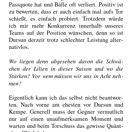
Pass­quo­te hat und Bäl­le oft ver­liert. Posi­tiv ist
zu bewer­ten, dass er auch ein­fach mal aufs Tor
schießt, es ein­fach pro­biert. Trotz­dem wür­de
ich mir mehr Kon­kur­renz inner­halb unse­res
Teams auf der Posi­ti­on wün­schen, denn so ist
Dursun der­zeit trotz schlech­ter Leis­tung alter­
na­tiv­los.
Wo lie­gen denn abge­se­hen davon die Schwä­
chen der Lili­en in die­ser Sai­son und wo die
Stär­ken? Vor wem müs­sen wir uns in Acht neh­
men?
Eigent­lich kann ich das selbst nicht beant­wor­
ten. Nach vor­ne am ehes­ten vor Dursun und
Kem­pe. Gene­rell muss der Geg­ner ver­mut­lich
nur auf einen unauf­merk­sa­men Moment und
war­ten und beim Tor­schuss das gewis­se Quänt­