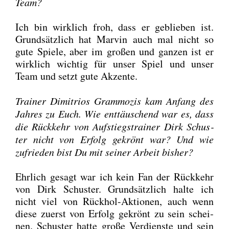
Team?
Ich bin wirk­lich froh, dass er geblie­ben ist.
Grund­sätz­lich hat Mar­vin auch mal nicht so
gute Spie­le, aber im gro­ßen und gan­zen ist er
wirk­lich wich­tig für unser Spiel und unser
Team und setzt gute Akzen­te.
Trai­ner Dimi­tri­os Gram­mo­zis kam Anfang des
Jah­res zu Euch. Wie ent­täu­schend war es, dass
die Rück­kehr von Auf­stiegs­trai­ner Dirk Schus­
ter nicht von Erfolg gekrönt war? Und wie
zufrie­den bist Du mit sei­ner Arbeit bis­her?
Ehr­lich gesagt war ich kein Fan der Rück­kehr
von Dirk Schus­ter. Grund­sätz­lich hal­te ich
nicht viel von Rück­hol-Aktio­nen, auch wenn
die­se zuerst von Erfolg gekrönt zu sein schei­
nen. Schus­ter hat­te gro­ße Ver­diens­te und sein