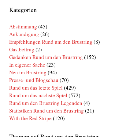
um
den
Kategorien
Brustring
Abstimmung
(45)
Ankündigung
(26)
Empfehlungen Rund um den Brustring
(8)
Gastbeitrag
(2)
Gedanken Rund um den Brustring
(152)
In eigener Sache
(23)
Neu im Brustring
(94)
Presse- und Blogschau
(70)
Rund um das letzte Spiel
(429)
Rund um das nächste Spiel
(572)
Rund um den Brustring Legenden
(4)
Statistiken Rund um den Brustring
(21)
With the Red Stripe
(120)
Themen auf Rund um den Brustring