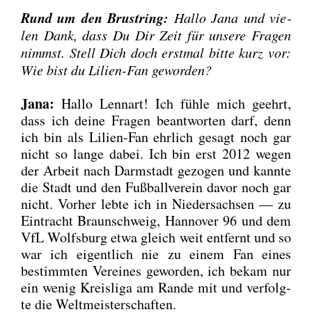
Rund um den Brust­ring:
Hal­lo Jana und vie­
len Dank, dass Du Dir Zeit für unse­re Fra­gen
nimmst. Stell Dich doch erst­mal bit­te kurz vor:
Wie bist du Lili­en-Fan gewor­den?
Jana:
Hal­lo Lenn­art! Ich füh­le mich geehrt,
dass ich dei­ne Fra­gen beant­wor­ten darf, denn
ich bin als Lili­en-Fan ehr­lich gesagt noch gar
nicht so lan­ge dabei. Ich bin erst 2012 wegen
der Arbeit nach Darm­stadt gezo­gen und kann­te
die Stadt und den Fuß­ball­ver­ein davor noch gar
nicht. Vor­her leb­te ich in Nie­der­sach­sen — zu
Ein­tracht Braun­schweig, Han­no­ver 96 und dem
VfL Wolfs­burg etwa gleich weit ent­fernt und so
war ich eigent­lich nie zu einem Fan eines
bestimm­ten Ver­ei­nes gewor­den, ich bekam nur
ein wenig Kreis­li­ga am Ran­de mit und ver­folg­
te die Welt­meis­ter­schaf­ten.