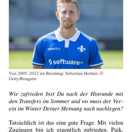
Von 2005–2012 im Brust­irng: Sebas­ti­an Hert­ner. ©
Getty/Bongarts
Wie zufrie­den bist Du nach der Hin­run­de mit
den Trans­fers im Som­mer und wo muss der Ver­
ein im Win­ter Dei­ner Mei­nung nach nach­le­gen?
Tat­säch­lich ist das eine gute Fra­ge. Mit vie­len
Zugän­gen bin ich eigent­lich zufrie­den. Paik,