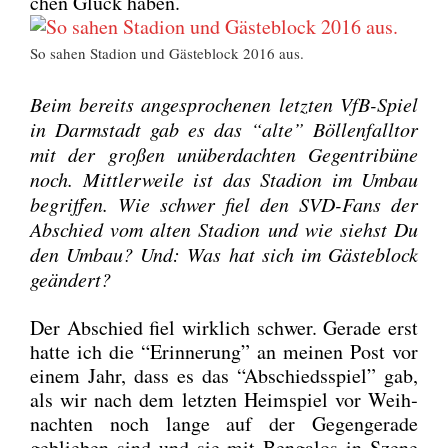
chen Glück haben.
So sahen Sta­di­on und Gäs­te­block 2016 aus.
Beim bereits ange­spro­che­nen letz­ten VfB-Spiel
in Darm­stadt gab es das “alte” Böl­len­fall­tor
mit der gro­ßen unüber­dach­ten Gegen­tri­bü­ne
noch. Mitt­ler­wei­le ist das Sta­di­on im Umbau
begrif­fen. Wie schwer fiel den SVD-Fans der
Abschied vom alten Sta­di­on und wie siehst Du
den Umbau? Und: Was hat sich im Gäs­te­block
geän­dert?
Der Abschied fiel wirk­lich schwer. Gera­de erst
hat­te ich die “Erin­ne­rung” an mei­nen Post vor
einem Jahr, dass es das “Abschieds­spiel” gab,
als wir nach dem letz­ten Heim­spiel vor Weih­
nach­ten noch lan­ge auf der Gegen­ge­ra­de
geblie­ben sind und sie mit Ben­ga­los in Sze­ne