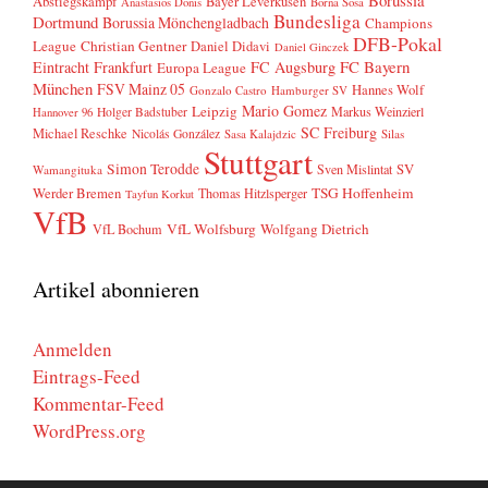
Abstiegskampf
Bayer Leverkusen
Anastasios Donis
Borna Sosa
Bundesliga
Dortmund
Borussia Mönchengladbach
Champions
DFB-Pokal
League
Christian Gentner
Daniel Didavi
Daniel Ginczek
FC Bayern
Eintracht Frankfurt
FC Augsburg
Europa League
München
FSV Mainz 05
Hannes Wolf
Gonzalo Castro
Hamburger SV
Mario Gomez
Leipzig
Markus Weinzierl
Holger Badstuber
Hannover 96
SC Freiburg
Michael Reschke
Nicolás González
Sasa Kalajdzic
Silas
Stuttgart
Simon Terodde
SV
Sven Mislintat
Wamangituka
Werder Bremen
TSG Hoffenheim
Thomas Hitzlsperger
Tayfun Korkut
VfB
VfL Wolfsburg
Wolfgang Dietrich
VfL Bochum
Artikel abonnieren
Anmelden
Eintrags-Feed
Kommentar-Feed
WordPress.org