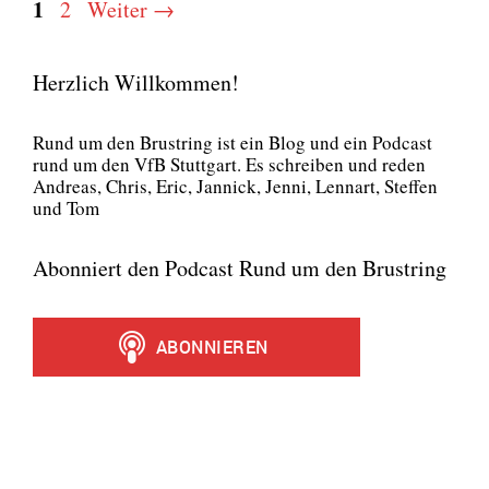
Seite
1
Seite
2
Weiter
→
Herzlich Willkommen!
Rund um den Brust­ring ist ein Blog und ein Pod­cast
rund um den VfB Stutt­gart. Es schrei­ben und reden
Andre­as, Chris, Eric, Jan­nick, Jen­ni, Lenn­art, Stef­fen
und Tom
Abonniert den Podcast Rund um den Brustring