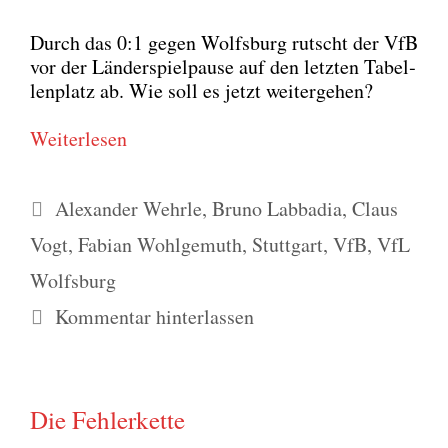
Durch das 0:1 gegen Wolfs­burg rutscht der VfB
vor der Län­der­spiel­pau­se auf den letz­ten Tabel­
len­platz ab. Wie soll es jetzt wei­ter­ge­hen?
Wei­ter­le­sen
Schlagwörter
Alexander Wehrle
,
Bruno Labbadia
,
Claus
Vogt
,
Fabian Wohlgemuth
,
Stuttgart
,
VfB
,
VfL
Wolfsburg
Kommentar hinterlassen
Die Fehlerkette