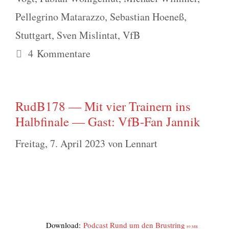
Pellegrino Matarazzo
,
Sebastian Hoeneß
,
Stuttgart
,
Sven Mislintat
,
VfB
4 Kommentare
RudB178 — Mit vier Trainern ins
Halbfinale — Gast: VfB-Fan Jannik
Freitag, 7. April 2023
von
Lennart
Down­load:
Pod­cast Rund um den Brust­ring
89 MB