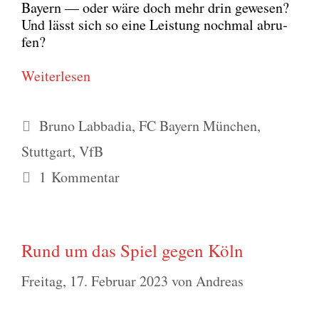
Bay­ern — oder wäre doch mehr drin gewe­sen?
Und lässt sich so eine Leis­tung noch­mal abru­
fen?
Wei­ter­le­sen
Schlagwörter
Bruno Labbadia
,
FC Bayern München
,
Stuttgart
,
VfB
1 Kommentar
Rund um das Spiel gegen Köln
Freitag, 17. Februar 2023
von
Andreas