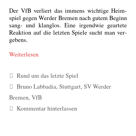
Der VfB ver­liert das immens wich­ti­ge Heim­
spiel gegen Wer­der Bre­men nach gutem Beginn
sang- und klang­los. Eine irgend­wie gear­te­te
Reak­ti­on auf die letz­ten Spie­le sucht man ver­
ge­bens.
Wei­ter­le­sen
Kategorien
Rund um das letzte Spiel
Schlagwörter
Bruno Labbadia
,
Stuttgart
,
SV Werder
Bremen
,
VfB
Kommentar hinterlassen