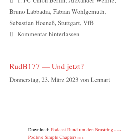
1. FC Union Berlin
,
Alexander Wehrle
,
Bruno Labbadia
,
Fabian Wohlgemuth
,
Sebastian Hoeneß
,
Stuttgart
,
VfB
Kommentar hinterlassen
RudB177 — Und jetzt?
Donnerstag, 23. März 2023
von
Lennart
Down­load:
Pod­cast Rund um den Brust­ring
68 MB
Pod­l­ove Simp­le Chap­ters
560 B