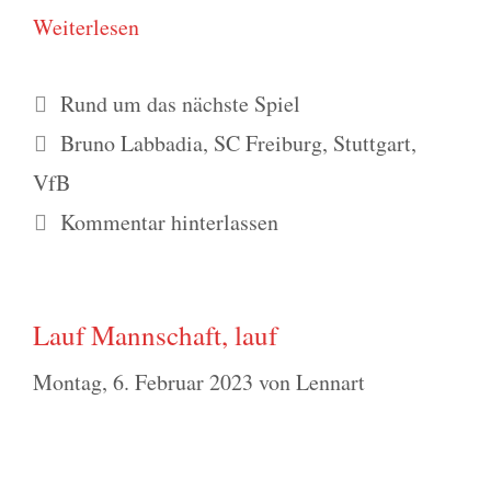
Wei­ter­le­sen
Kategorien
Rund um das nächste Spiel
Schlagwörter
Bruno Labbadia
,
SC Freiburg
,
Stuttgart
,
VfB
Kommentar hinterlassen
Lauf Mannschaft, lauf
Montag, 6. Februar 2023
von
Lennart