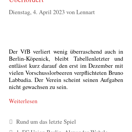
Dienstag, 4. April 2023
von
Lennart
Der VfB ver­liert wenig über­ra­schend auch in
Ber­lin-Köpe­nick, bleibt Tabel­len­letz­ter und
ent­lässt kurz dar­auf den erst im Dezem­ber mit
vie­len Vor­schuss­lor­bee­ren ver­pflich­te­ten Bru­no
Lab­ba­dia. Der Ver­ein scheint sei­nen Auf­ga­ben
nicht gewach­sen zu sein.
Wei­ter­le­sen
Kategorien
Rund um das letzte Spiel
Schlagwörter