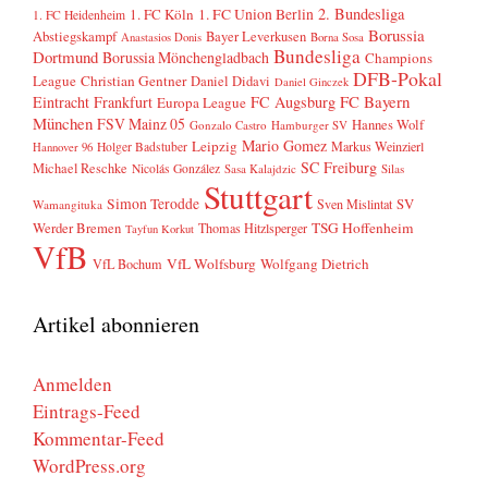
2. Bundesliga
1. FC Köln
1. FC Union Berlin
1. FC Heidenheim
Borussia
Abstiegskampf
Bayer Leverkusen
Anastasios Donis
Borna Sosa
Bundesliga
Dortmund
Borussia Mönchengladbach
Champions
DFB-Pokal
League
Christian Gentner
Daniel Didavi
Daniel Ginczek
FC Bayern
Eintracht Frankfurt
FC Augsburg
Europa League
München
FSV Mainz 05
Hannes Wolf
Gonzalo Castro
Hamburger SV
Mario Gomez
Leipzig
Markus Weinzierl
Holger Badstuber
Hannover 96
SC Freiburg
Michael Reschke
Nicolás González
Sasa Kalajdzic
Silas
Stuttgart
Simon Terodde
SV
Sven Mislintat
Wamangituka
Werder Bremen
TSG Hoffenheim
Thomas Hitzlsperger
Tayfun Korkut
VfB
VfL Wolfsburg
Wolfgang Dietrich
VfL Bochum
Artikel abonnieren
Anmelden
Eintrags-Feed
Kommentar-Feed
WordPress.org