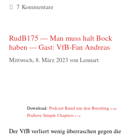
7 Kommentare
RudB175 — Man muss halt Bock
haben — Gast: VfB-Fan Andreas
Mittwoch, 8. März 2023
von
Lennart
Down­load:
Pod­cast Rund um den Brust­ring
84 MB
Pod­l­ove Simp­le Chap­ters
577 B
Der VfB ver­liert wenig über­ra­schen gegen die