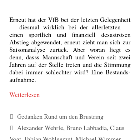
Erneut hat der VfB bei der letz­ten Gele­gen­heit
— dies­mal wirk­lich bei der aller­letz­ten —
einen sport­lich und finan­zi­ell desas­trö­sen
Abstieg abge­wen­det, erneut zieht man sich zur
Sai­son­ana­ly­se zurück. Aber wor­an liegt es
denn, dasss Mann­schaft und Ver­ein seit zwei
Jah­ren auf der Stel­le tre­ten und die Stim­mung
dabei immer schlech­ter wird? Eine Bestands­
auf­nah­me.
Wei­ter­le­sen
Kategorien
Gedanken Rund um den Brustring
Schlagwörter
Alexander Wehrle
,
Bruno Labbadia
,
Claus
Vogt
,
Fabian Wohlgemut
,
Michael Wimmer
,