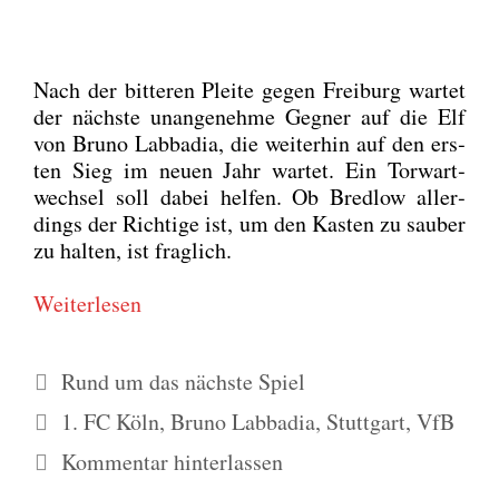
Nach der bit­te­ren Plei­te gegen Frei­burg war­tet
der nächs­te unan­ge­neh­me Geg­ner auf die Elf
von Bru­no Lab­ba­dia, die wei­ter­hin auf den ers­
ten Sieg im neu­en Jahr war­tet. Ein Tor­wart­
wech­sel soll dabei hel­fen. Ob Bred­low aller­
dings der Rich­ti­ge ist, um den Kas­ten zu sau­ber
zu hal­ten, ist frag­lich.
Wei­ter­le­sen
Kategorien
Rund um das nächste Spiel
Schlagwörter
1. FC Köln
,
Bruno Labbadia
,
Stuttgart
,
VfB
Kommentar hinterlassen