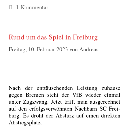
1 Kommentar
Rund um das Spiel in Freiburg
Freitag, 10. Februar 2023
von
Andreas
Nach der ent­täu­schen­den Leis­tung zuhau­se
gegen Bre­men steht der VfB wie­der ein­mal
unter Zug­zwang. Jetzt trifft man aus­ge­rech­net
auf den erfolgs­ver­wöhn­ten Nach­barn SC Frei­
burg. Es droht der Absturz auf einen direk­ten
Abstiegs­platz.