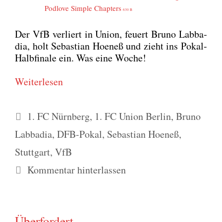
Pod­l­ove Simp­le Chap­ters
630 B
Der VfB ver­liert in Uni­on, feu­ert Bru­no Lab­ba­
dia, holt Sebas­ti­an Hoe­neß und zieht ins Pokal-
Halb­fi­na­le ein. Was eine Woche!
Wei­ter­le­sen
Schlagwörter
1. FC Nürnberg
,
1. FC Union Berlin
,
Bruno
Labbadia
,
DFB-Pokal
,
Sebastian Hoeneß
,
Stuttgart
,
VfB
Kommentar hinterlassen
Überfordert