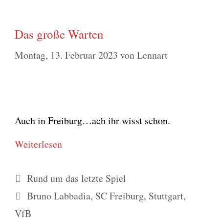
Das große Warten
Montag, 13. Februar 2023
von
Lennart
Auch in Freiburg…ach ihr wisst schon.
Wei­ter­le­sen
Kategorien
Rund um das letzte Spiel
Schlagwörter
Bruno Labbadia
,
SC Freiburg
,
Stuttgart
,
VfB