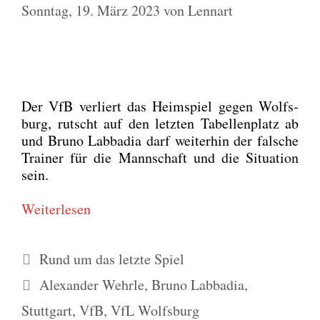
Sonntag, 19. März 2023
von
Lennart
Der VfB ver­liert das Heim­spiel gegen Wolfs­
burg, rutscht auf den letz­ten Tabel­len­platz ab
und Bru­no Lab­ba­dia darf wei­ter­hin der fal­sche
Trai­ner für die Mann­schaft und die Situa­ti­on
sein.
Wei­ter­le­sen
Kategorien
Rund um das letzte Spiel
Schlagwörter
Alexander Wehrle
,
Bruno Labbadia
,
Stuttgart
,
VfB
,
VfL Wolfsburg