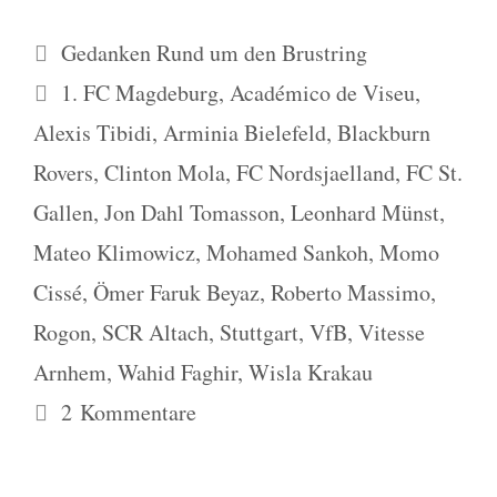
Kategorien
Gedanken Rund um den Brustring
Schlagwörter
1. FC Magdeburg
,
Académico de Viseu
,
Alexis Tibidi
,
Arminia Bielefeld
,
Blackburn
Rovers
,
Clinton Mola
,
FC Nordsjaelland
,
FC St.
Gallen
,
Jon Dahl Tomasson
,
Leonhard Münst
,
Mateo Klimowicz
,
Mohamed Sankoh
,
Momo
Cissé
,
Ömer Faruk Beyaz
,
Roberto Massimo
,
Rogon
,
SCR Altach
,
Stuttgart
,
VfB
,
Vitesse
Arnhem
,
Wahid Faghir
,
Wisla Krakau
2 Kommentare