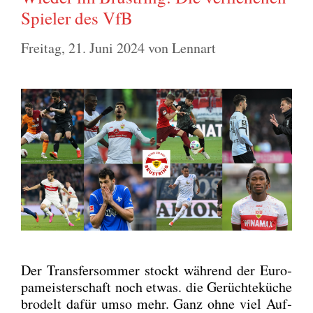
Spieler des VfB
Freitag, 21. Juni 2024
von
Lennart
Der Trans­fer­som­mer stockt wäh­rend der Euro­
pa­meis­ter­schaft noch etwas. die Gerüch­te­kü­che
bro­delt dafür umso mehr. Ganz ohne viel Auf­