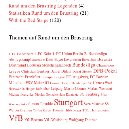
Rund um den Brustring Legenden
(4)
Statistiken Rund um den Brustring
(21)
With the Red Stripe
(120)
Themen auf Rund um den Brustring
2. Bundesliga
1. FC Köln
1. FC Union Berlin
1. FC Heidenheim
Borussia
Abstiegskampf
Bayer Leverkusen
Anastasios Donis
Borna Sosa
Bundesliga
Dortmund
Borussia Mönchengladbach
Champions
DFB-Pokal
League
Christian Gentner
Daniel Didavi
Daniel Ginczek
FC Bayern
Eintracht Frankfurt
FC Augsburg
Europa League
München
FSV Mainz 05
Hannes Wolf
Gonzalo Castro
Hamburger SV
Mario Gomez
Leipzig
Markus Weinzierl
Holger Badstuber
Hannover 96
SC Freiburg
Michael Reschke
Nicolás González
Sasa Kalajdzic
Silas
Stuttgart
Simon Terodde
SV
Sven Mislintat
Wamangituka
Werder Bremen
TSG Hoffenheim
Thomas Hitzlsperger
Tayfun Korkut
VfB
VfL Wolfsburg
Wolfgang Dietrich
VfL Bochum