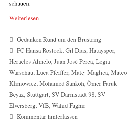
schau­en.
Wei­ter­le­sen
Kategorien
Gedanken Rund um den Brustring
Schlagwörter
FC Hansa Rostock
,
Gil Dias
,
Hatayspor
,
Heracles Almelo
,
Juan José Perea
,
Legia
Warschau
,
Luca Pfeiffer
,
Matej Maglica
,
Mateo
Klimowicz
,
Mohamed Sankoh
,
Ömer Faruk
Beyaz
,
Stuttgart
,
SV Darmstadt 98
,
SV
Elversberg
,
VfB
,
Wahid Faghir
Kommentar hinterlassen