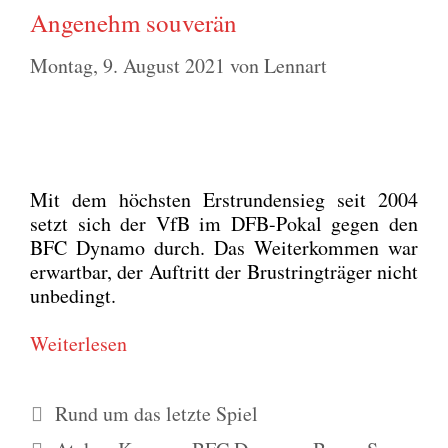
Angenehm souverän
Montag, 9. August 2021
von
Lennart
Mit dem höchs­ten Erst­run­den­sieg seit 2004
setzt sich der VfB im DFB-Pokal gegen den
BFC Dyna­mo durch. Das Wei­ter­kom­men war
erwart­bar, der Auf­tritt der Brust­ring­trä­ger nicht
unbe­dingt.
Wei­ter­le­sen
Kategorien
Rund um das letzte Spiel
Schlagwörter