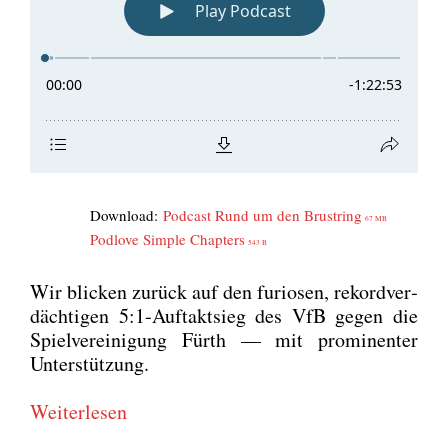
Down­load:
Pod­cast Rund um den Brust­ring
67 MB
Pod­l­ove Simp­le Chap­ters
543 B
Wir bli­cken zurück auf den furio­sen, rekord­ver­
däch­ti­gen 5:1‑Auftaktsieg des VfB gegen die
Spiel­ver­ei­ni­gung Fürth — mit pro­mi­nen­ter
Unter­stüt­zung.
Wei­ter­le­sen