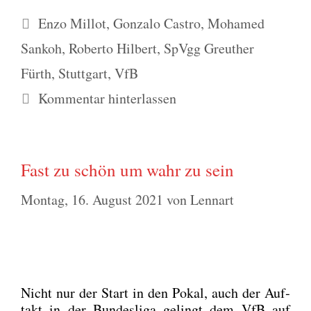
Schlagwörter
Enzo Millot
,
Gonzalo Castro
,
Mohamed
Sankoh
,
Roberto Hilbert
,
SpVgg Greuther
Fürth
,
Stuttgart
,
VfB
Kommentar hinterlassen
Fast zu schön um wahr zu sein
Montag, 16. August 2021
von
Lennart
Nicht nur der Start in den Pokal, auch der Auf­
takt in der Bun­des­li­ga gelingt dem VfB auf