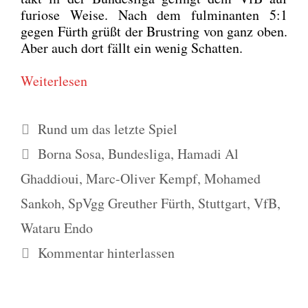
furio­se Wei­se. Nach dem ful­mi­nan­ten 5:1
gegen Fürth grüßt der Brust­ring von ganz oben.
Aber auch dort fällt ein wenig Schat­ten.
Wei­ter­le­sen
Kategorien
Rund um das letzte Spiel
Schlagwörter
Borna Sosa
,
Bundesliga
,
Hamadi Al
Ghaddioui
,
Marc-Oliver Kempf
,
Mohamed
Sankoh
,
SpVgg Greuther Fürth
,
Stuttgart
,
VfB
,
Wataru Endo
Kommentar hinterlassen