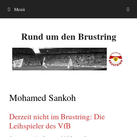
Zum
Menü
Inhalt
springen
Rund um den Brustring
Mohamed Sankoh
Derzeit nicht im Brustring: Die
Leihspieler des VfB