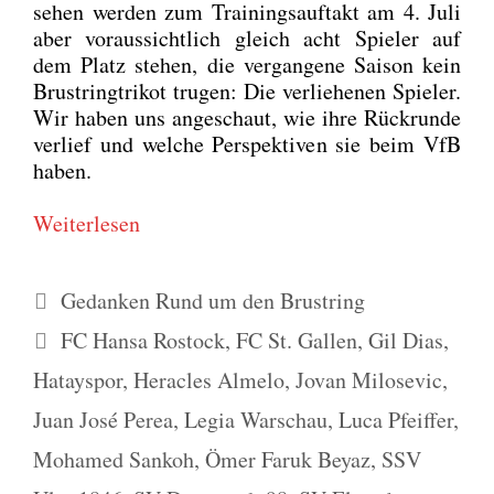
se­hen wer­den zum Trai­nings­auf­takt am 4. Juli
aber vor­aus­sicht­lich gleich acht Spie­ler auf
dem Platz ste­hen, die ver­gan­ge­ne Sai­son kein
Brust­ring­tri­kot tru­gen: Die ver­lie­he­nen Spie­ler.
Wir haben uns ange­schaut, wie ihre Rück­run­de
ver­lief und wel­che Per­spek­ti­ven sie beim VfB
haben.
Wei­ter­le­sen
Kategorien
Gedanken Rund um den Brustring
Schlagwörter
FC Hansa Rostock
,
FC St. Gallen
,
Gil Dias
,
Hatayspor
,
Heracles Almelo
,
Jovan Milosevic
,
Juan José Perea
,
Legia Warschau
,
Luca Pfeiffer
,
Mohamed Sankoh
,
Ömer Faruk Beyaz
,
SSV