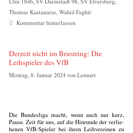
Ulm 1846
,
SV Darmstadt 98
,
SV Elversberg
,
Thomas Kastanaras
,
Wahid Faghir
Kommentar hinterlassen
Derzeit nicht im Brustring: Die
Leihspieler des VfB
Montag, 8. Januar 2024
von
Lennart
Die Bun­des­li­ga macht, wenn auch nur kurz,
Pau­se. Zeit für uns, auf die Hin­run­de der ver­lie­
he­nen VfB-Spie­ler bei ihren Leih­ver­ei­nen zu