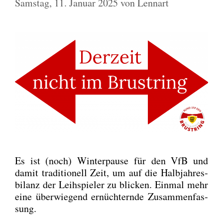
Samstag, 11. Januar 2025
von
Lennart
Es ist (noch) Win­ter­pau­se für den VfB und
damit tra­di­tio­nell Zeit, um auf die Halb­jah­res­
bi­lanz der Leih­spie­ler zu bli­cken. Ein­mal mehr
eine über­wie­gend ernüch­tern­de Zusam­men­fas­
sung.