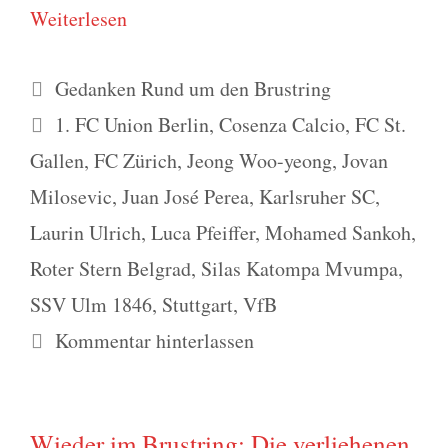
Wei­ter­le­sen
Kategorien
Gedanken Rund um den Brustring
Schlagwörter
1. FC Union Berlin
,
Cosenza Calcio
,
FC St.
Gallen
,
FC Zürich
,
Jeong Woo-yeong
,
Jovan
Milosevic
,
Juan José Perea
,
Karlsruher SC
,
Laurin Ulrich
,
Luca Pfeiffer
,
Mohamed Sankoh
,
Roter Stern Belgrad
,
Silas Katompa Mvumpa
,
SSV Ulm 1846
,
Stuttgart
,
VfB
Kommentar hinterlassen
Wieder im Brustring: Die verliehenen