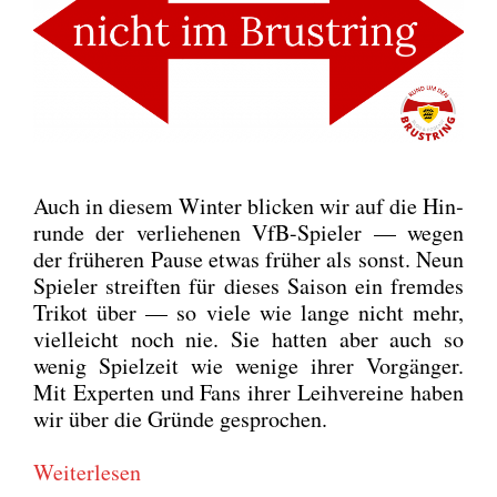
Auch in die­sem Win­ter bli­cken wir auf die Hin­
run­de der ver­lie­he­nen VfB-Spie­ler — wegen
der frü­he­ren Pau­se etwas frü­her als sonst. Neun
Spie­ler streif­ten für die­ses Sai­son ein frem­des
Tri­kot über — so vie­le wie lan­ge nicht mehr,
viel­leicht noch nie. Sie hat­ten aber auch so
wenig Spiel­zeit wie weni­ge ihrer Vor­gän­ger.
Mit Exper­ten und Fans ihrer Leih­ver­ei­ne haben
wir über die Grün­de gespro­chen.
Wei­ter­le­sen