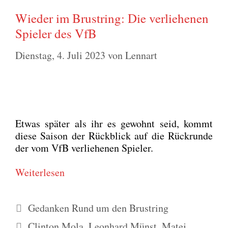
Wieder im Brustring: Die verliehenen
Spieler des VfB
Dienstag, 4. Juli 2023
von
Lennart
Etwas spä­ter als ihr es gewohnt seid, kommt
die­se Sai­son der Rück­blick auf die Rück­run­de
der vom VfB ver­lie­he­nen Spie­ler.
Wei­ter­le­sen
Kategorien
Gedanken Rund um den Brustring
Schlagwörter
Clinton Mola
,
Leonhard Münst
,
Matej