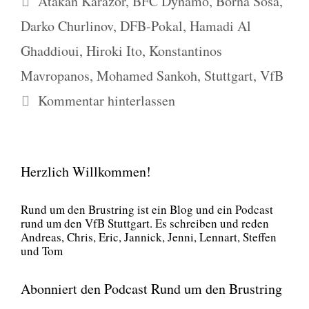
Atakan Karazor
,
BFC Dynamo
,
Borna Sosa
,
Darko Churlinov
,
DFB-Pokal
,
Hamadi Al
Ghaddioui
,
Hiroki Ito
,
Konstantinos
Mavropanos
,
Mohamed Sankoh
,
Stuttgart
,
VfB
Kommentar hinterlassen
Herzlich Willkommen!
Rund um den Brust­ring ist ein Blog und ein Pod­cast
rund um den VfB Stutt­gart. Es schrei­ben und reden
Andre­as, Chris, Eric, Jan­nick, Jen­ni, Lenn­art, Stef­fen
und Tom
Abonniert den Podcast Rund um den Brustring