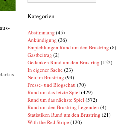
Rund
um
den
Kategorien
Brustring
 aus­
Abstimmung
(45)
Ankündigung
(26)
Empfehlungen Rund um den Brustring
(8)
Gastbeitrag
(2)
Gedanken Rund um den Brustring
(152)
In eigener Sache
(23)
Markus
Neu im Brustring
(94)
Presse- und Blogschau
(70)
Rund um das letzte Spiel
(429)
Rund um das nächste Spiel
(572)
Rund um den Brustring Legenden
(4)
Statistiken Rund um den Brustring
(21)
With the Red Stripe
(120)