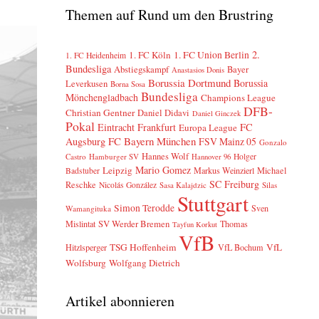
Themen auf Rund um den Brustring
2.
1. FC Köln
1. FC Union Berlin
1. FC Heidenheim
Bundesliga
Abstiegskampf
Bayer
Anastasios Donis
Borussia Dortmund
Borussia
Leverkusen
Borna Sosa
Bundesliga
Mönchengladbach
Champions League
DFB-
Christian Gentner
Daniel Didavi
Daniel Ginczek
Pokal
Eintracht Frankfurt
FC
Europa League
FC Bayern München
Augsburg
FSV Mainz 05
Gonzalo
Hannes Wolf
Castro
Hamburger SV
Holger
Hannover 96
Mario Gomez
Leipzig
Markus Weinzierl
Michael
Badstuber
SC Freiburg
Reschke
Nicolás González
Sasa Kalajdzic
Silas
Stuttgart
Simon Terodde
Sven
Wamangituka
SV Werder Bremen
Mislintat
Thomas
Tayfun Korkut
VfB
TSG Hoffenheim
VfL
Hitzlsperger
VfL Bochum
Wolfsburg
Wolfgang Dietrich
Artikel abonnieren