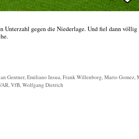
 Unter­zahl gegen die Nie­der­la­ge. Und fiel dann völ­lig
che.
ian Gentner
,
Emiliano Insua
,
Frank Willenborg
,
Mario Gomez
,
VAR
,
VfB
,
Wolfgang Dietrich