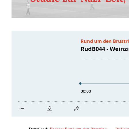
Down­load:
Pod­cast Rund um den Brust­ring
Pod­l­ov