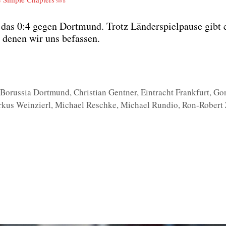
509 B
 das 0:4 gegen Dort­mund. Trotz Län­der­spiel­pau­se gibt 
 denen wir uns befas­sen.
,
Borussia Dortmund
,
Christian Gentner
,
Eintracht Frankfurt
,
Go
kus Weinzierl
,
Michael Reschke
,
Michael Rundio
,
Ron-Robert 