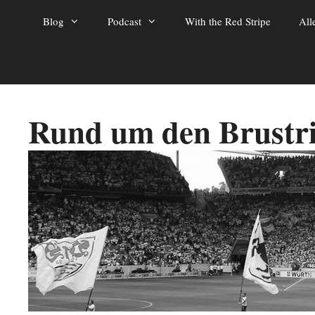
Zum
Blog
Podcast
With the Red Stripe
All
Inhalt
springen
Rund um den Brustr