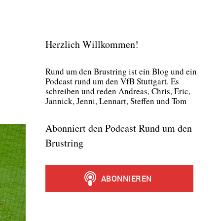
Herzlich Willkommen!
Rund um den Brust­ring ist ein Blog und ein
Pod­cast rund um den VfB Stutt­gart. Es
schrei­ben und reden Andre­as, Chris, Eric,
Jan­nick, Jen­ni, Lenn­art, Stef­fen und Tom
Abonniert den Podcast Rund um den
Brustring