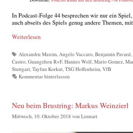
77 MB
In Pod­cast-Fol­ge 44 bespre­chen wir nur ein Spiel,
auch abseits des Spiels genug ande­re The­men, mit
Wei­ter­le­sen
Schlagwörter
Alexandru Maxim
,
Angelo Vaccaro
,
Benjamin Pavard
Castro
,
Guangzhou R+F
,
Hannes Wolf
,
Mario Gomez
,
Mar
Stuttgart
,
Tayfun Korkut
,
TSG Hoffenheim
,
VfB
Kommentar hinterlassen
Neu beim Brustring: Markus Weinzierl
Mittwoch, 10. Oktober 2018
von
Lennart