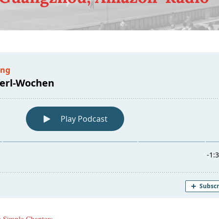
e Simp­le Chap­ters