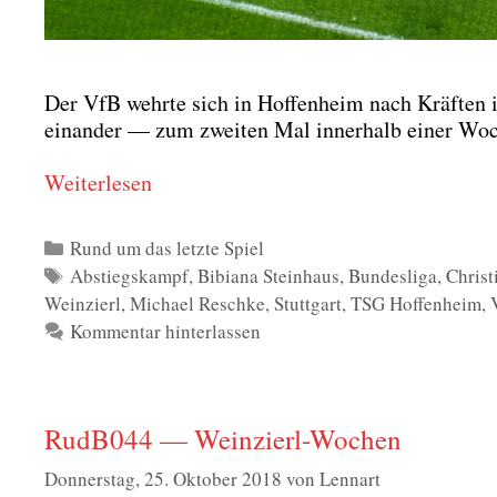
Der VfB wehr­te sich in Hof­fen­heim nach Kräf­ten in
ein­an­der — zum zwei­ten Mal inner­halb einer Wo
Wei­ter­le­sen
Kategorien
Rund um das letzte Spiel
Schlagwörter
Abstiegskampf
,
Bibiana Steinhaus
,
Bundesliga
,
Christ
Weinzierl
,
Michael Reschke
,
Stuttgart
,
TSG Hoffenheim
,
Kommentar hinterlassen
RudB044 — Weinzierl-Wochen
Donnerstag, 25. Oktober 2018
von
Lennart