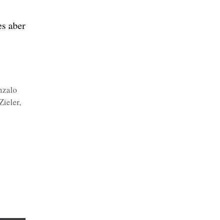
es aber
nzalo
Zieler
,