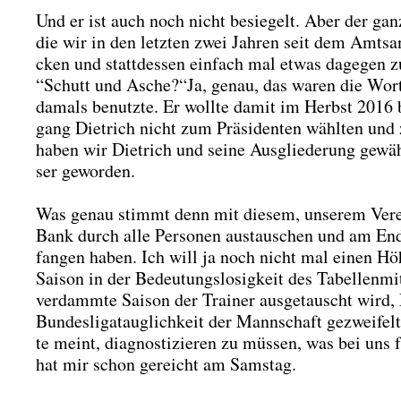
Und er ist auch noch nicht besie­gelt. Aber der gan­z
die wir in den letz­ten zwei Jah­ren seit dem Amts­an
cken und statt­des­sen ein­fach mal etwas dage­gen z
“Schutt und Asche?“Ja, genau, das waren die Wor­te, d
damals benutz­te. Er woll­te damit im Herbst 2016 b
gang Diet­rich nicht zum Prä­si­den­ten wähl­ten und
haben wir Diet­rich und sei­ne Aus­glie­de­rung gewä
ser gewor­den.
Was genau stimmt denn mit die­sem, unse­rem Ver­e
Bank durch alle Per­so­nen aus­tau­schen und am End
fan­gen haben. Ich will ja noch nicht mal einen Höh
Sai­son in der Bedeu­tungs­lo­sig­keit des Tabel­len­mi
ver­damm­te Sai­son der Trai­ner aus­ge­tauscht wird, 
Bun­des­li­ga­taug­lich­keit der Mann­schaft gezwei­f
te meint, dia­gnos­ti­zie­ren zu müs­sen, was bei u
hat mir schon gereicht am Sams­tag.