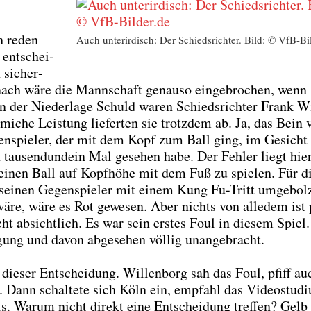
h reden
Auch unter­ir­disch: Der Schieds­rich­ter. Bild: © VfB-Bi
ent­schei­
 sicher­
 nach wäre die Mann­schaft genau­so ein­ge­bro­chen, wenn
 der Nie­der­la­ge Schuld waren Schieds­rich­ter Frank Wi
i­che Leis­tung lie­fer­ten sie trotz­dem ab. Ja, das Bein 
gen­spie­ler, der mit dem Kopf zum Ball ging, im Gesicht
on tau­send­und­ein Mal gese­hen habe. Der Feh­ler liegt hie
t, einen Ball auf Kopf­hö­he mit dem Fuß zu spie­len. Für di
 sei­nen Gegen­spie­ler mit einem Kung Fu-Tritt umge­bolz
äre, wäre es Rot gewe­sen. Aber nichts von alle­dem ist 
cht absicht­lich. Es war sein ers­tes Foul in die­sem Spiel.
­gung und davon abge­se­hen völ­lig unan­ge­bracht.
die­ser Ent­schei­dung. Wil­len­borg sah das Foul, pfiff a
e. Dann schal­te­te sich Köln ein, emp­fahl das Video­stu­di
is. War­um nicht direkt eine Ent­schei­dung tref­fen? Gelb 