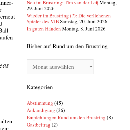
 inner­
Neu im Brustring: Tim van der Leij
Montag,
29. Juni 2026
r
Wieder im Brustring (?): Die verliehenen
 erneut
Spieler des VfB
Samstag, 20. Juni 2026
d
In guten Händen
Montag, 8. Juni 2026
Ball
au­fen
Bisher auf Rund um den Brustring
Bisher
e­as
auf
Rund
um
den
Kategorien
Brustring
Abstimmung
(45)
Ankündigung
(26)
Empfehlungen Rund um den Brustring
(8)
al­ten:
Gastbeitrag
(2)
egen­