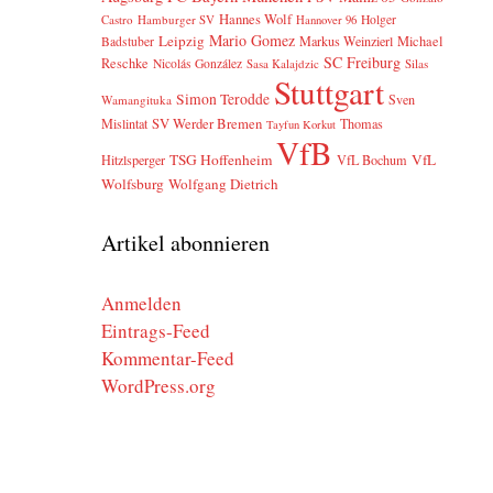
Hannes Wolf
Castro
Hamburger SV
Holger
Hannover 96
Mario Gomez
Leipzig
Markus Weinzierl
Michael
Badstuber
SC Freiburg
Reschke
Nicolás González
Sasa Kalajdzic
Silas
Stuttgart
Simon Terodde
Sven
Wamangituka
SV Werder Bremen
Mislintat
Thomas
Tayfun Korkut
VfB
TSG Hoffenheim
VfL
Hitzlsperger
VfL Bochum
Wolfsburg
Wolfgang Dietrich
Artikel abonnieren
Anmelden
Eintrags-Feed
Kommentar-Feed
WordPress.org