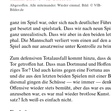
Abge­sof­fen. Alle mit­ein­an­der. Wie­der ein­mal. Bild: © VfB-
Bilder.de
ganz im Spiel war, oder sich nach deut­li­cher Füh­ru
gut besetzt und spiel­stark. Dass wir nach neun Sp
ganz unrea­lis­tisch. Dass wir aber in den bei­den le
phal. Die Mann­schaft ver­liert vom einen auf den 
Spiel auch nur ansatz­wei­se unter Kon­trol­le zu brin
Zum defen­si­ven Total­aus­fall kommt hin­zu, dass de
Tor getrof­fen hat. Dass man Dort­mund und Hof­fen
zi­ges Tor? Und auch keins gegen eine For­tu­na aus D
und die aus den letz­ten bei­den Spie­len mit einer B
dies­mal gin­gen die Schüs­se — wie immer — denk­
Offen­si­ve wie­der stets bemüht, aber das war es auc
anzu­se­hen war, es war mal wie­der brot­lo­se Kunst. 
satz? Ich weiß es ein­fach nicht.