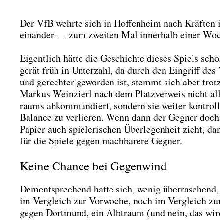
Der VfB wehr­te sich in Hof­fen­heim nach Kräf­ten in
ein­an­der — zum zwei­ten Mal inner­halb einer Wo
Eigent­lich hät­te die Geschich­te die­ses Spiels sc
gerät früh in Unter­zahl, da durch den Ein­griff des 
und gerech­ter gewor­den ist, stemmt sich aber trotz­
Mar­kus Wein­zierl nach dem Platz­ver­weis nicht all
raums abkom­man­diert, son­dern sie wei­ter kon­trol­l
Balan­ce zu ver­lie­ren. Wenn dann der Geg­ner doch
Papier auch spie­le­ri­schen Über­le­gen­heit zieht, da
für die Spie­le gegen mach­ba­re­re Geg­ner.
Keine Chance bei Gegenwind
Dem­entspre­chend hat­te sich, wenig über­ra­schend
im Ver­gleich zur Vor­wo­che, noch im Ver­gleich zu
gegen Dort­mund, ein Alb­traum (und nein, das wird 