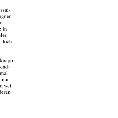
s­sai­
eg­ner
on
z in
ler.
r doch
e knapp
gend­
­mal
, nur
en wei­
de­ren