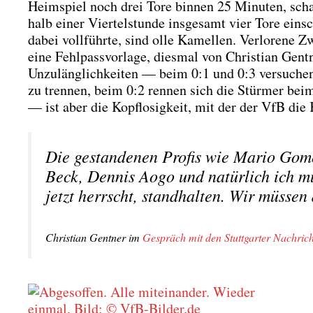
Heim­spiel noch drei Tore bin­nen 25 Minu­ten, schaff
halb einer Vier­tel­stun­de ins­ge­samt vier Tore ein­
dabei voll­führ­te, sind olle Kamel­len. Ver­lo­re­ne 
eine Fehl­pass­vor­la­ge, dies­mal von Chris­ti­an Gent­
Unzu­läng­lich­kei­ten — beim 0:1 und 0:3 ver­su­chen
zu tren­nen, beim 0:2 ren­nen sich die Stür­mer beim
— ist aber die Kopf­lo­sig­keit, mit der der VfB die K
Die gestan­de­nen Pro­fis wie Mario Gomez
Beck, Den­nis Aogo und natür­lich ich mü
jetzt herrscht, stand­hal­ten. Wir müs­sen 
Chris­ti­an Gent­ner im
Gespräch mit den Stutt­gar­ter Nach­rich