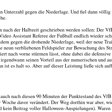
 Unter­zahl gegen die Nie­der­la­ge. Und fiel dann völ­lig
che.
hon nach der Halb­zeit geschrie­ben wer­den sol­len: Der Vf
Video Assistant Refe­ree der Fuß­ball end­lich wie­der sch
dem gegen die dro­hen­de Nie­der­la­ge, weil der neue Trai
e neun ver­blie­be­nen Feld­spie­ler zur Bewa­chung des St
iert nach vor­ne stür­men lässt, ohne dabei die defen­si­ve
 irgend­wann sei­nen Vor­teil aus der nume­ri­schen und a
nn ist es halt so. Aber auf die­ser Leis­tung lie­ße sich auf­
, auch nach die­sen 90 Minu­ten der Punk­te­stand des Vf
r Woche davor ver­än­dert. Der Weg dort­hin war aber, wi
kein Bei­trag vol­ler Hal­lo­ween-Anspie­lun­gen). Waren