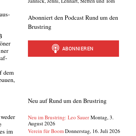
Jan­nick, Jen­ni, Lenn­art, Stef­fen und Tom
 aus­
Abonniert den Podcast Rund um den
Brustring
B
ö­ner
­ner
raf­
uf dem
bau­en,
Neu auf Rund um den Brustring
B weder
Neu im Brustring: Leo Sauer
Montag, 3.
August 2026
e
 es im
Verein für Boom
Donnerstag, 16. Juli 2026