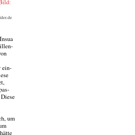
lder.de
 Insua
l­len­
von
r ein­
e­se
t,
pas­
 Die­se
uch, um
­um
hät­te