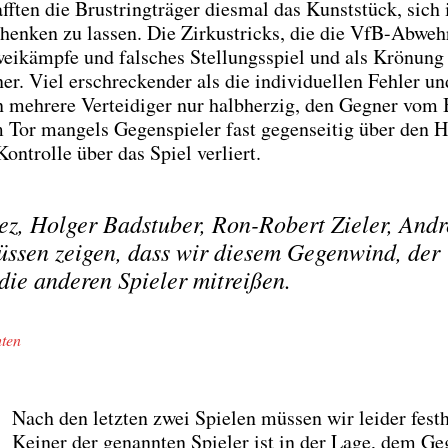
­ten die Brust­ring­trä­ger dies­mal das Kunst­stück, sich
schen­ken zu las­sen. Die Zir­kus­tricks, die die VfB-Abweh
Zwei­kämp­fe und fal­sches Stel­lungs­spiel und als Krö­nung
ner. Viel erschre­cken­der als die indi­vi­du­el­len Feh­ler un
 meh­re­re Ver­tei­di­ger nur halb­her­zig, den Geg­ner vom 
 Tor man­gels Gegen­spie­ler fast gegen­sei­tig über den H
on­trol­le über das Spiel ver­liert.
, Hol­ger Bad­s­tu­ber, Ron-Robert Zie­l­er, Andr
s­sen zei­gen, dass wir die­sem Gegen­wind, der
die ande­ren Spie­ler mit­rei­ßen.
­ten
Nach den letz­ten zwei Spie­len müs­sen wir lei­der fest­h
Kei­ner der genann­ten Spie­ler ist in der Lage, dem G