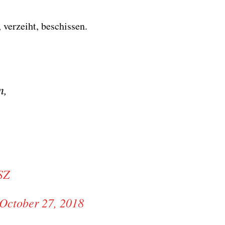
 ver­zeiht, beschis­sen.
n,
SZ
Octo­ber 27, 2018