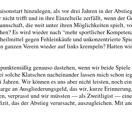
son­start hin­zu­le­gen, als vor drei Jah­ren in der Abstieg
cht trifft und in ihre Ein­zel­tei­le zer­fällt, wenn der G
n­schaft, die weit unter ihren Mög­lich­kei­ten spielt, v
chen? Es wird wie­der nach “mehr sport­li­cher Kom­pe­ten
eil­mit­tel gegen Fehl­ein­käu­fe und unkon­zen­trier­te Spie­
Den gan­zen Ver­ein wie­der auf links krem­peln? Hat­ten wi
 punk­te­mä­ßig genau­so daste­hen, wenn wir bei­de Spie­l
 sol­che Klat­schen nach­ein­an­der las­sen mich schon ir
ei Jah­ren. Wir kön­nen es uns aber nicht leis­ten, noch ein
­ge an Aus­glie­de­rungs­geld, das wir, kur­ze Erin­ne­rung
en, ver­prasst und wir müss­ten — als Zweit­li­gist — ein
fi­zit, das der Abstieg ver­ur­sacht, aus­zu­glei­chen. Mit an