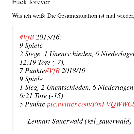
Fuck forever
Was ich weiß: Die Gesamt­si­tua­ti­on ist mal wie­der,
#VfB
2015/16:
9 Spie­le
2 Sie­ge, 1 Unent­schie­den, 6 Nie­der­la­ge
12:19 Tore (-7),
7 Punk­te
#VfB
2018/19
9 Spie­le
1 Sieg, 2 Unent­schie­den, 6 Nie­der­la­gen
6:21 Tore (-15)
5 Punk­te
pic.twitter.com/FmFVQWWC
— Lenn­art Sau­er­wald (@l_sauerwald)