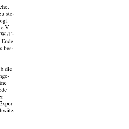
­che,
zu ste­
egt.
 e.V.
r Wolf­
m Ende
ts bes­
ch die
ange­
ine
jede
er
 Exper­
chwätz