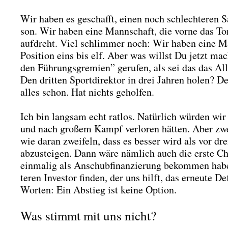
Wir haben es geschafft, einen noch schlech­te­ren Sai­
son. Wir haben eine Mann­schaft, die vor­ne das Tor ni
auf­dreht. Viel schlim­mer noch: Wir haben eine Man
Posi­ti­on eins bis elf. Aber was willst Du jetzt ma
den Füh­rungs­gre­mi­en” geru­fen, als sei das das All­h
Den drit­ten Sport­di­rek­tor in drei Jah­ren holen? 
alles schon. Hat nichts gehol­fen.
Ich bin lang­sam echt rat­los. Natür­lich wür­den wir
und nach gro­ßem Kampf ver­lo­ren hät­ten. Aber zwei
wie dar­an zwei­feln, dass es bes­ser wird als vor dr
abzu­stei­gen. Dann wäre näm­lich auch die ers­te Char
ein­ma­lig als Anschub­fi­nan­zie­rung bekom­men hab
te­ren Inves­tor fin­den, der uns hilft, das erneu­te De
Wor­ten: Ein Abstieg ist kei­ne Opti­on.
Was stimmt mit uns nicht?