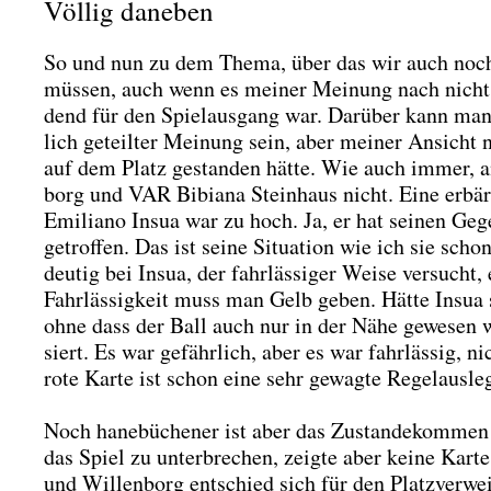
Völlig daneben
So und nun zu dem The­ma, über das wir auch noc
müs­sen, auch wenn es mei­ner Mei­nung nach nicht 
dend für den Spiel­aus­gang war. Dar­über kann man
lich geteil­ter Mei­nung sein, aber mei­ner Ansicht
auf dem Platz gestan­den hät­te. Wie auch immer, an
borg und VAR Bibia­na Stein­haus nicht. Eine erbär­m
Emi­lia­no Insua war zu hoch. Ja, er hat sei­nen Ge
getrof­fen. Das ist sei­ne Situa­ti­on wie ich sie sch
deu­tig bei Insua, der fahr­läs­si­ger Wei­se ver­such
Fahr­läs­sig­keit muss man Gelb geben. Hät­te Insua
ohne dass der Ball auch nur in der Nähe gewe­sen w
siert. Es war gefähr­lich, aber es war fahr­läs­sig, ni
rote Kar­te ist schon eine sehr gewag­te Regel­aus­le
Noch hane­bü­che­ner ist aber das Zustan­de­kom­men 
das Spiel zu unter­bre­chen, zeig­te aber kei­ne Kar­t
und Wil­len­borg ent­schied sich für den Platz­ver­we