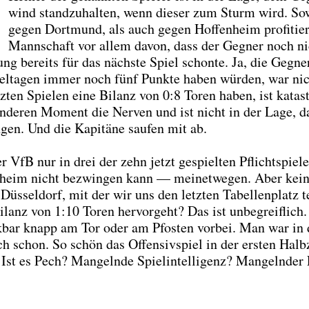
wind stand­zu­hal­ten, wenn die­ser zum Sturm wird. S
gegen Dort­mund, als auch gegen Hof­fen­heim pro­fi­tier
Mann­schaft vor allem davon, dass der Geg­ner noch ni
ng bereits für das nächs­te Spiel schon­te. Ja, die Geg­ne
iel­ta­gen immer noch fünf Punk­te haben wür­den, war ni
tz­ten Spie­len eine Bilanz von 0:8 Toren haben, ist kata­s
ande­ren Moment die Ner­ven und ist nicht in der Lage, d
­gen. Und die Kapi­tä­ne sau­fen mit ab.
r VfB nur in drei der zehn jetzt gespiel­ten Pflicht­spie­l
­heim nicht bezwin­gen kann — mei­net­we­gen. Aber kein
üs­sel­dorf, mit der wir uns den letz­ten Tabel­len­platz te
ilanz von 1:10 Toren her­vor­geht? Das ist unbe­greif­lich
bar knapp am Tor oder am Pfos­ten vor­bei. Man war in 
h schon. So schön das Offen­siv­spiel in der ers­ten Halb­
Ist es Pech? Man­geln­de Spiel­in­tel­li­genz? Man­geln­der