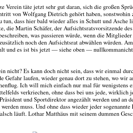
e Ver­ein täte jetzt sehr gut dar­an, sich die gro­ßen Sprü
­tritt von Wolf­gang Diet­rich gehört haben, sonst­wo­hin 
u tun, dass hier bald wie­der alles in Schutt und Asche li
ie Mar­tin Schä­fer, der Auf­sichts­rats­vor­sit­zen­de des
eschrei­ben, was pas­sie­ren wür­de, wenn die Mit­glie­de
 zusätz­lich noch den Auf­sichts­rat abwäh­len wür­den. A
hlt und es ist bis jetzt — sie­he oben — null­kom­ma­nich
in nicht? Es kann doch nicht sein, dass wir ein­mal dur
e Gefahr lau­fen, wie­der genau dort zu ste­hen, wo wir 
en­flug. Ich will mich ein­fach nur mal für wenigs­tens e
t­tel­felds ver­krie­chen, ohne dass bei uns jede, wirk­lich 
Prä­si­dent und Sport­di­rek­tor ange­zählt wer­den und an d
elt wer­den muss. Und ohne dass wie­der jeder soge­nann­te
ns falsch läuft. Lothar Mat­thä­us mit sei­nem dum­men Ges