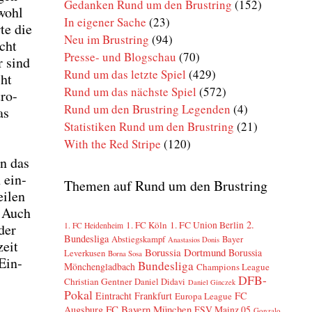
Gedanken Rund um den Brustring
(152)
owohl
In eigener Sache
(23)
­te die
Neu im Brustring
(94)
cht
Presse- und Blogschau
(70)
r sind
Rund um das letzte Spiel
(429)
cht
Rund um das nächste Spiel
(572)
tro­
Rund um den Brustring Legenden
(4)
as
Statistiken Rund um den Brustring
(21)
With the Red Stripe
(120)
en das
 ein­
Themen auf Rund um den Brustring
i­len
. Auch
2.
1. FC Köln
1. FC Union Berlin
1. FC Heidenheim
der
Bundesliga
Abstiegskampf
Bayer
Anastasios Donis
zeit
Borussia Dortmund
Borussia
Leverkusen
Borna Sosa
 Ein­
Bundesliga
Mönchengladbach
Champions League
DFB-
Christian Gentner
Daniel Didavi
Daniel Ginczek
Pokal
Eintracht Frankfurt
FC
Europa League
FC Bayern München
Augsburg
FSV Mainz 05
Gonzalo