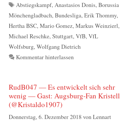
Schlagwörter
Abstiegskampf
,
Anastasios Donis
,
Borussia
Mönchengladbach
,
Bundesliga
,
Erik Thommy
,
Hertha BSC
,
Mario Gomez
,
Markus Weinzierl
,
Michael Reschke
,
Stuttgart
,
VfB
,
VfL
Wolfsburg
,
Wolfgang Dietrich
Kommentar hinterlassen
RudB047 — Es entwickelt sich sehr
wenig — Gast: Augsburg-Fan Kristell
(@Kristaldo1907)
Donnerstag, 6. Dezember 2018
von
Lennart