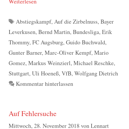
Wei­ter­le­sen
Schlagwörter
Abstiegskampf
,
Auf die Zirbelnuss
,
Bayer
Leverkusen
,
Bernd Martin
,
Bundesliga
,
Erik
Thommy
,
FC Augsburg
,
Guido Buchwald
,
Gunter Barner
,
Marc-Oliver Kempf
,
Mario
Gomez
,
Markus Weinzierl
,
Michael Reschke
,
Stuttgart
,
Uli Hoeneß
,
VfB
,
Wolfgang Dietrich
Kommentar hinterlassen
Auf Fehlersuche
Mittwoch, 28. November 2018
von
Lennart