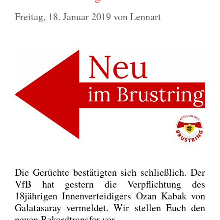
Freitag, 18. Januar 2019
von
Lennart
Die Gerüch­te bestä­tig­ten sich schließ­lich. Der
VfB hat ges­tern die Ver­pflich­tung des
18jährigen Innen­ver­tei­di­gers Ozan Kabak von
Gala­ta­sa­ray ver­mel­det. Wir stel­len Euch den
neu­en Rekord­trans­fer vor.