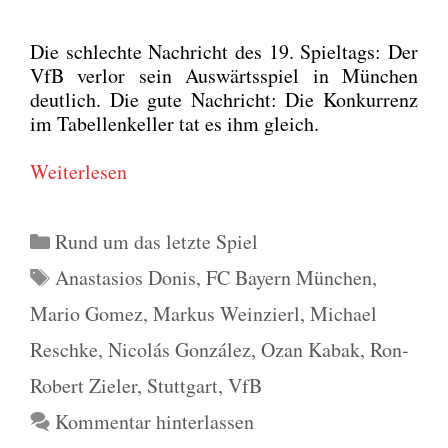
Die schlech­te Nach­richt des 19. Spiel­tags: Der
VfB ver­lor sein Aus­wärts­spiel in Mün­chen
deut­lich. Die gute Nach­richt: Die Kon­kur­renz
im Tabel­len­kel­ler tat es ihm gleich.
Wei­ter­le­sen
Kategorien
Rund um das letzte Spiel
Schlagwörter
Anastasios Donis
,
FC Bayern München
,
Mario Gomez
,
Markus Weinzierl
,
Michael
Reschke
,
Nicolás González
,
Ozan Kabak
,
Ron-
Robert Zieler
,
Stuttgart
,
VfB
Kommentar hinterlassen