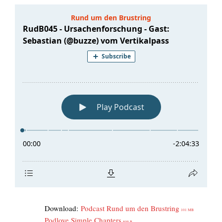
Down­load:
Pod­cast Rund um den Brust­ring
101 MB
Pod­l­ove Simp­le Chap­ters
809 B