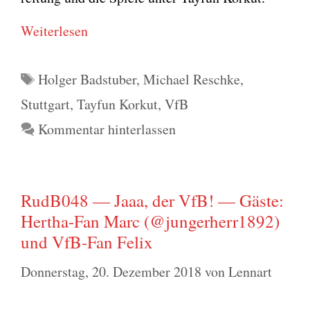
Wei­ter­le­sen
Schlagwörter
Holger Badstuber
,
Michael Reschke
,
Stuttgart
,
Tayfun Korkut
,
VfB
Kommentar hinterlassen
RudB048 — Jaaa, der VfB! — Gäste:
Hertha-Fan Marc (@jungerherr1892)
und VfB-Fan Felix
Donnerstag, 20. Dezember 2018
von
Lennart