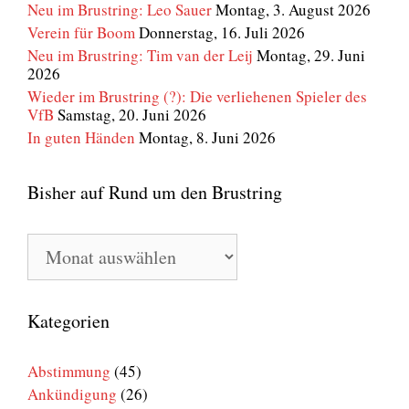
Neu im Brustring: Leo Sauer
Montag, 3. August 2026
Verein für Boom
Donnerstag, 16. Juli 2026
Neu im Brustring: Tim van der Leij
Montag, 29. Juni
2026
Wieder im Brustring (?): Die verliehenen Spieler des
VfB
Samstag, 20. Juni 2026
In guten Händen
Montag, 8. Juni 2026
Bisher auf Rund um den Brustring
Bisher
auf
Rund
um
den
Kategorien
Brustring
Abstimmung
(45)
Ankündigung
(26)