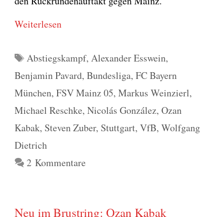
den Rück­run­den­auf­takt gegen Mainz.
Wei­ter­le­sen
Schlagwörter
Abstiegskampf
,
Alexander Esswein
,
Benjamin Pavard
,
Bundesliga
,
FC Bayern
München
,
FSV Mainz 05
,
Markus Weinzierl
,
Michael Reschke
,
Nicolás González
,
Ozan
Kabak
,
Steven Zuber
,
Stuttgart
,
VfB
,
Wolfgang
Dietrich
2 Kommentare
Neu im Brustring: Ozan Kabak