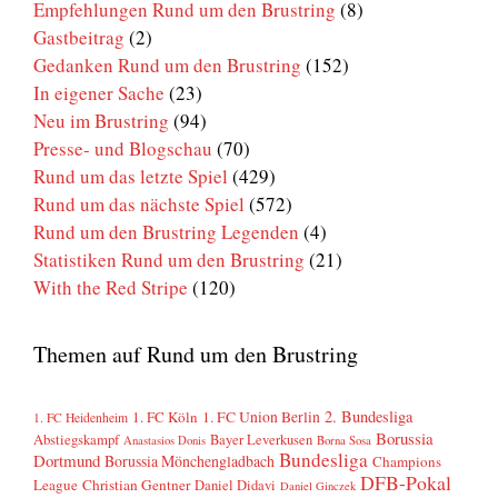
Empfehlungen Rund um den Brustring
(8)
Gastbeitrag
(2)
Gedanken Rund um den Brustring
(152)
In eigener Sache
(23)
Neu im Brustring
(94)
Presse- und Blogschau
(70)
Rund um das letzte Spiel
(429)
Rund um das nächste Spiel
(572)
Rund um den Brustring Legenden
(4)
Statistiken Rund um den Brustring
(21)
With the Red Stripe
(120)
Themen auf Rund um den Brustring
2. Bundesliga
1. FC Köln
1. FC Union Berlin
1. FC Heidenheim
Borussia
Abstiegskampf
Bayer Leverkusen
Anastasios Donis
Borna Sosa
Bundesliga
Dortmund
Borussia Mönchengladbach
Champions
DFB-Pokal
League
Christian Gentner
Daniel Didavi
Daniel Ginczek