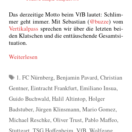
Das der­zei­ti­ge Mot­to beim VfB lau­tet: Schlim­
mer geht immer. Mit Sebas­ti­an (
@buzze
) vom
Ver­ti­kal­pass
spre­chen wir über die letz­ten bei­
den Klat­schen und die ent­täu­schen­de Gesamt­si­
tua­ti­on.
Wei­ter­le­sen
Schlagwörter
1. FC Nürnberg
,
Benjamin Pavard
,
Christian
Gentner
,
Eintracht Frankfurt
,
Emiliano Insua
,
Guido Buchwald
,
Halil Altintop
,
Holger
Badstuber
,
Jürgen Klinsmann
,
Mario Gomez
,
Michael Reschke
,
Oliver Trust
,
Pablo Maffeo
,
Stuttgart
,
TSG Hoffenheim
,
VfB
,
Wolfgang