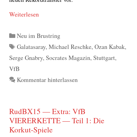
Wei­ter­le­sen
Kategorien
Neu im Brustring
Schlagwörter
Galatasaray
,
Michael Reschke
,
Ozan Kabak
,
Serge Gnabry
,
Socrates Magazin
,
Stuttgart
,
VfB
Kommentar hinterlassen
RudBX15 — Extra: VfB
VIERERKETTE — Teil 1: Die
Korkut-Spiele