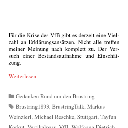
Für die Kri­se des VfB gibt es der­zeit eine Viel­
zahl an Erklä­rungs­an­sät­zen. Nicht alle tref­fen
mei­ner Mei­nung nach kom­plett zu. Der Ver­
such einer Bestands­auf­nah­me und Ein­schät­
zung.
Wei­ter­le­sen
Kategorien
Gedanken Rund um den Brustring
Schlagwörter
Brustring1893
,
BrustringTalk
,
Markus
Weinzierl
,
Michael Reschke
,
Stuttgart
,
Tayfun
Korkut
,
Vertikalpass
,
VfB
,
Wolfgang Dietrich