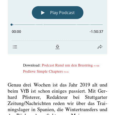
Down­load:
Pod­cast Rund um den Brust­ring
89 MB
Pod­l­ove Simp­le Chap­ters
594 B
Genau drei Wochen ist das Jahr 2019 alt und
beim VfB ist schon eini­ges pas­siert. Mit Ger­
hard Pfis­terer, Redak­teur bei Stutt­gar­ter
Zeitung/Nachrichten reden wir über das Trai­
nings­la­ger in Spa­ni­en, die Win­ter­trans­fers und