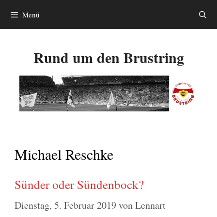
Zum
Menü
Inhalt
springen
Rund um den Brustring
Michael Reschke
Sünder oder Sündenbock?
Dienstag, 5. Februar 2019
von
Lennart