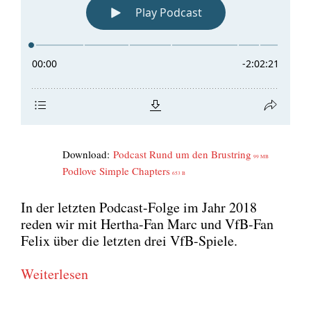
Down­load:
Pod­cast Rund um den Brust­ring
99 MB
Pod­l­ove Simp­le Chap­ters
653 B
In der letz­ten Pod­cast-Fol­ge im Jahr 2018
reden wir mit Her­tha-Fan Marc und VfB-Fan
Felix über die letz­ten drei VfB-Spie­le.
Wei­ter­le­sen