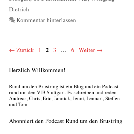
Dietrich
Kommentar hinterlassen
Seite
Seite
2
Seite
Seite
←
Zurück
1
3
…
6
Weiter
→
Herzlich Willkommen!
Rund um den Brust­ring ist ein Blog und ein Pod­cast
rund um den VfB Stutt­gart. Es schrei­ben und reden
Andre­as, Chris, Eric, Jan­nick, Jen­ni, Lenn­art, Stef­fen
und Tom
Abonniert den Podcast Rund um den Brustring