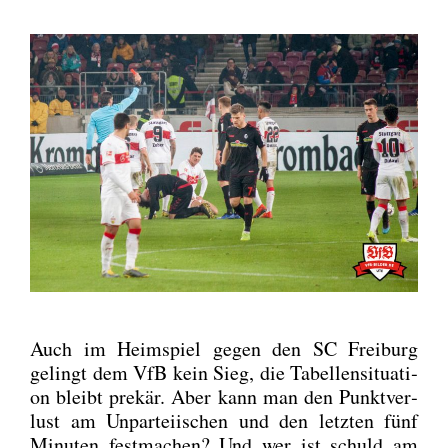
Auch im Heim­spiel gegen den SC Frei­burg
gelingt dem VfB kein Sieg, die Tabel­len­si­tua­ti­
on bleibt pre­kär. Aber kann man den Punkt­ver­
lust am Unpar­tei­ischen und den letz­ten fünf
Minu­ten fest­ma­chen? Und wer ist schuld am