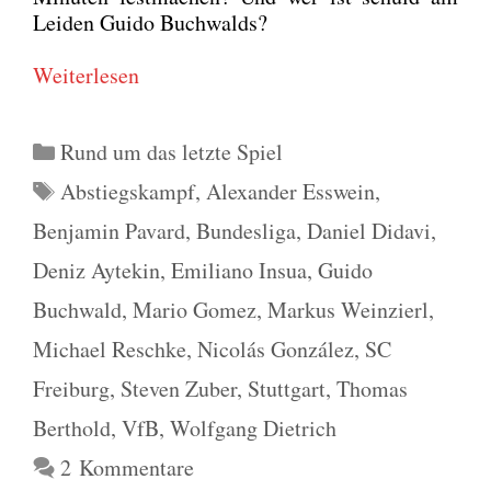
Lei­den Gui­do Buch­walds?
Wei­ter­le­sen
Kategorien
Rund um das letzte Spiel
Schlagwörter
Abstiegskampf
,
Alexander Esswein
,
Benjamin Pavard
,
Bundesliga
,
Daniel Didavi
,
Deniz Aytekin
,
Emiliano Insua
,
Guido
Buchwald
,
Mario Gomez
,
Markus Weinzierl
,
Michael Reschke
,
Nicolás González
,
SC
Freiburg
,
Steven Zuber
,
Stuttgart
,
Thomas
Berthold
,
VfB
,
Wolfgang Dietrich
2 Kommentare