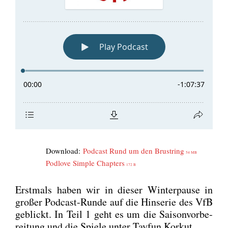
Down­load:
Pod­cast Rund um den Brust­ring
54 MB
Pod­l­ove Simp­le Chap­ters
172 B
Erst­mals haben wir in die­ser Win­ter­pau­se in
gro­ßer Pod­cast-Run­de auf die Hin­se­rie des VfB
geblickt. In Teil 1 geht es um die Sai­son­vor­be­
rei­tung und die Spie­le unter Tay­fun Korkut.