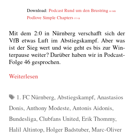
Down­load:
Pod­cast Rund um den Brust­ring
68 MB
Pod­l­ove Simp­le Chap­ters
573 B
Mit dem 2:0 in Nürn­berg ver­schafft sich der
VfB etwas Luft im Abstiegs­kampf. Aber was
ist der Sieg wert und wie geht es bis zur Win­
ter­pau­se wei­ter? Dar­über haben wir in Pod­cast-
Fol­ge 46 gespro­chen.
Wei­ter­le­sen
Schlagwörter
1. FC Nürnberg
,
Abstiegskampf
,
Anastasios
Donis
,
Anthony Modeste
,
Antonis Aidonis
,
Bundesliga
,
Clubfans United
,
Erik Thommy
,
Halil Altintop
,
Holger Badstuber
,
Marc-Oliver