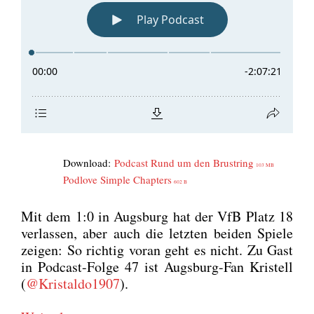
Down­load:
Pod­cast Rund um den Brust­ring
103 MB
Pod­l­ove Simp­le Chap­ters
602 B
Mit dem 1:0 in Augs­burg hat der VfB Platz 18
ver­las­sen, aber auch die letz­ten bei­den Spie­le
zei­gen: So rich­tig vor­an geht es nicht. Zu Gast
in Pod­cast-Fol­ge 47 ist Augs­burg-Fan Kristell
(
@Kristaldo1907
).