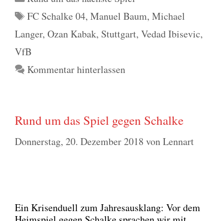
Schlagwörter
FC Schalke 04
,
Manuel Baum
,
Michael
Langer
,
Ozan Kabak
,
Stuttgart
,
Vedad Ibisevic
,
VfB
Kommentar hinterlassen
Rund um das Spiel gegen Schalke
Donnerstag, 20. Dezember 2018
von
Lennart
Ein Kri­sen­du­ell zum Jah­res­aus­klang: Vor dem
Heim­spiel gegen Schal­ke spra­chen wir mit