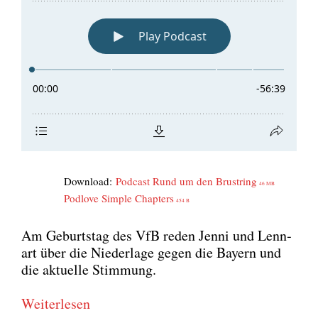
Down­load:
Pod­cast Rund um den Brust­ring
46 MB
Pod­l­ove Simp­le Chap­ters
454 B
Am Geburts­tag des VfB reden Jen­ni und Lenn­
art über die Nie­der­la­ge gegen die Bay­ern und
die aktu­el­le Stim­mung.
Wei­ter­le­sen