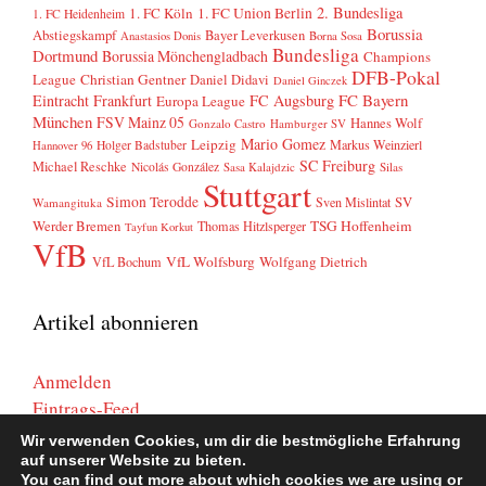
2. Bundesliga
1. FC Köln
1. FC Union Berlin
1. FC Heidenheim
Borussia
Abstiegskampf
Bayer Leverkusen
Anastasios Donis
Borna Sosa
Bundesliga
Dortmund
Borussia Mönchengladbach
Champions
DFB-Pokal
League
Christian Gentner
Daniel Didavi
Daniel Ginczek
FC Bayern
Eintracht Frankfurt
FC Augsburg
Europa League
München
FSV Mainz 05
Hannes Wolf
Gonzalo Castro
Hamburger SV
Mario Gomez
Leipzig
Markus Weinzierl
Holger Badstuber
Hannover 96
SC Freiburg
Michael Reschke
Nicolás González
Sasa Kalajdzic
Silas
Stuttgart
Simon Terodde
SV
Sven Mislintat
Wamangituka
Werder Bremen
TSG Hoffenheim
Thomas Hitzlsperger
Tayfun Korkut
VfB
VfL Wolfsburg
Wolfgang Dietrich
VfL Bochum
Artikel abonnieren
Anmelden
Eintrags-Feed
Kommentar-Feed
Wir verwenden Cookies, um dir die bestmögliche Erfahrung
WordPress.org
auf unserer Website zu bieten.
You can find out more about which cookies we are using or