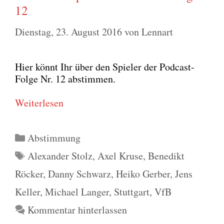
12
Dienstag, 23. August 2016
von
Lennart
Hier könnt Ihr über den Spie­ler der Pod­cast-
Fol­ge Nr. 12 abstim­men.
Wei­ter­le­sen
Kategorien
Abstimmung
Schlagwörter
Alexander Stolz
,
Axel Kruse
,
Benedikt
Röcker
,
Danny Schwarz
,
Heiko Gerber
,
Jens
Keller
,
Michael Langer
,
Stuttgart
,
VfB
Kommentar hinterlassen