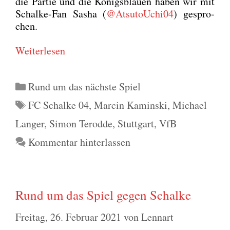
die Par­tie und die Königs­blau­en haben wir mit
Schal­ke-Fan Sasha (
@AtsutoUchi04
) gespro­
chen.
Wei­ter­le­sen
Kategorien
Rund um das nächste Spiel
Schlagwörter
FC Schalke 04
,
Marcin Kaminski
,
Michael
Langer
,
Simon Terodde
,
Stuttgart
,
VfB
Kommentar hinterlassen
Rund um das Spiel gegen Schalke
Freitag, 26. Februar 2021
von
Lennart