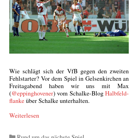
Wie schlägt sich der VfB gegen den zwei­ten
Fehl­star­ter? Vor dem Spiel in Gel­sen­kir­chen an
Frei­tag­abend haben wir uns mit Max
(
@eppinghovener
) vom Schal­ke-Blog
Halb­feld­
flan­ke
über Schal­ke unter­hal­ten.
Wei­ter­le­sen
Kategorien
Rund um das nächste Spiel