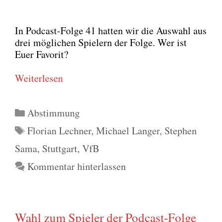
In Pod­cast-Fol­ge 41 hat­ten wir die Aus­wahl aus
drei mög­li­chen Spie­lern der Fol­ge. Wer ist
Euer Favo­rit?
Wei­ter­le­sen
Kategorien
Abstimmung
Schlagwörter
Florian Lechner
,
Michael Langer
,
Stephen
Sama
,
Stuttgart
,
VfB
Kommentar hinterlassen
Wahl zum Spieler der Podcast-Folge