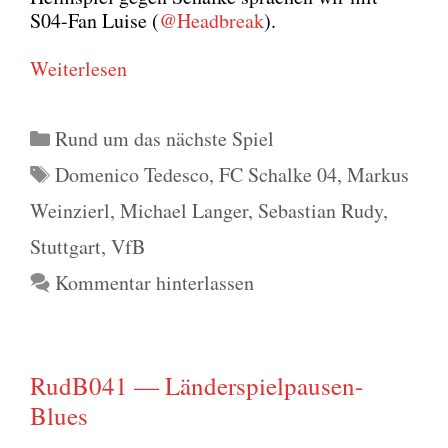
S04-Fan Lui­se (
@Headbreak
).
Wei­ter­le­sen
Kategorien
Rund um das nächste Spiel
Schlagwörter
Domenico Tedesco
,
FC Schalke 04
,
Markus
Weinzierl
,
Michael Langer
,
Sebastian Rudy
,
Stuttgart
,
VfB
Kommentar hinterlassen
RudB041 — Länderspielpausen-
Blues