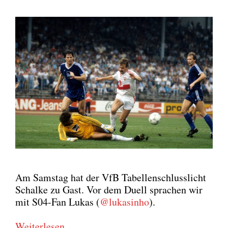
Am Sams­tag hat der VfB Tabel­len­schluss­licht
Schal­ke zu Gast. Vor dem Duell spra­chen wir
mit S04-Fan Lukas (
@lukasinho
).
Wei­ter­le­sen