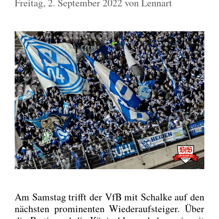
Freitag, 2. September 2022
von
Lennart
Am Sams­tag trifft der VfB mit Schal­ke auf den
nächs­ten pro­mi­nen­ten Wie­der­auf­stei­ger. Über