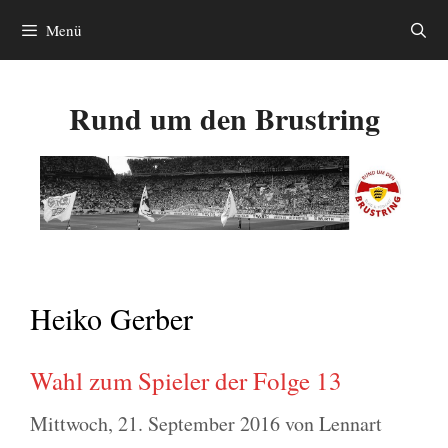
Zum
Menü
Inhalt
springen
Rund um den Brustring
Heiko Gerber
Wahl zum Spieler der Folge 13
Mittwoch, 21. September 2016
von
Lennart