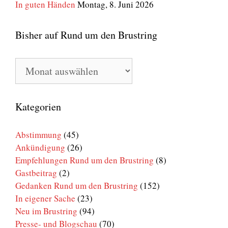
In guten Händen
Montag, 8. Juni 2026
Bisher auf Rund um den Brustring
Bisher
auf
Rund
um
den
Kategorien
Brustring
Abstimmung
(45)
Ankündigung
(26)
Empfehlungen Rund um den Brustring
(8)
Gastbeitrag
(2)
Gedanken Rund um den Brustring
(152)
In eigener Sache
(23)
Neu im Brustring
(94)
Presse- und Blogschau
(70)