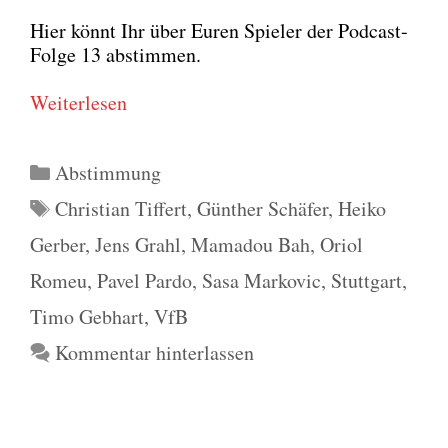
Hier könnt Ihr über Euren Spie­ler der Pod­cast-
Fol­ge 13 abstim­men.
Wei­ter­le­sen
Kategorien
Abstimmung
Schlagwörter
Christian Tiffert
,
Günther Schäfer
,
Heiko
Gerber
,
Jens Grahl
,
Mamadou Bah
,
Oriol
Romeu
,
Pavel Pardo
,
Sasa Markovic
,
Stuttgart
,
Timo Gebhart
,
VfB
Kommentar hinterlassen