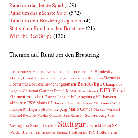
Rund um das letzte Spiel
(429)
Rund um das nächste Spiel
(572)
Rund um den Brustring Legenden
(4)
Statistiken Rund um den Brustring
(21)
With the Red Stripe
(120)
Themen auf Rund um den Brustring
2. Bundesliga
1. FC Köln
1. FC Union Berlin
1. FC Heidenheim
Borussia
Abstiegskampf
Bayer Leverkusen
Anastasios Donis
Borna Sosa
Bundesliga
Dortmund
Borussia Mönchengladbach
Champions
DFB-Pokal
League
Christian Gentner
Daniel Didavi
Daniel Ginczek
FC Bayern
Eintracht Frankfurt
FC Augsburg
Europa League
München
FSV Mainz 05
Hannes Wolf
Gonzalo Castro
Hamburger SV
Mario Gomez
Leipzig
Markus Weinzierl
Holger Badstuber
Hannover 96
SC Freiburg
Michael Reschke
Nicolás González
Sasa Kalajdzic
Silas
Stuttgart
Simon Terodde
SV
Sven Mislintat
Wamangituka
Werder Bremen
TSG Hoffenheim
Thomas Hitzlsperger
Tayfun Korkut