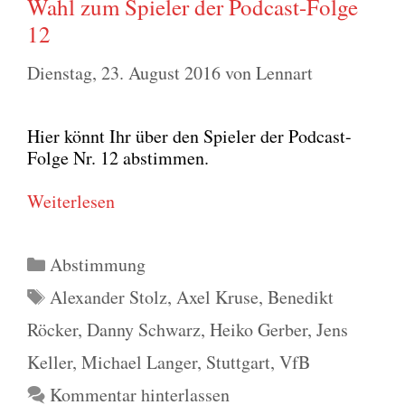
Wahl zum Spieler der Podcast-Folge
12
Dienstag, 23. August 2016
von
Lennart
Hier könnt Ihr über den Spie­ler der Pod­cast-
Fol­ge Nr. 12 abstim­men.
Wei­ter­le­sen
Kategorien
Abstimmung
Schlagwörter
Alexander Stolz
,
Axel Kruse
,
Benedikt
Röcker
,
Danny Schwarz
,
Heiko Gerber
,
Jens
Keller
,
Michael Langer
,
Stuttgart
,
VfB
Kommentar hinterlassen