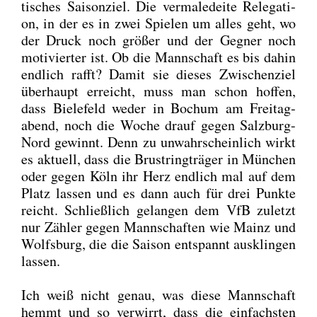
ti­sches Sai­son­ziel. Die ver­ma­le­dei­te Rele­ga­ti­
on, in der es in zwei Spie­len um alles geht, wo
der Druck noch grö­ßer und der Geg­ner noch
moti­vier­ter ist. Ob die Mann­schaft es bis dahin
end­lich rafft? Damit sie die­ses Zwi­schen­ziel
über­haupt erreicht, muss man schon hof­fen,
dass Bie­le­feld weder in Bochum am Frei­tag­
abend, noch die Woche drauf gegen Salz­burg-
Nord gewinnt. Denn zu unwahr­schein­lich wirkt
es aktu­ell, dass die Brust­ring­trä­ger in Mün­chen
oder gegen Köln ihr Herz end­lich mal auf dem
Platz las­sen und es dann auch für drei Punk­te
reicht. Schließ­lich gelan­gen dem VfB zuletzt
nur Zäh­ler gegen Mann­schaf­ten wie Mainz und
Wolfs­burg, die die Sai­son ent­spannt aus­klin­gen
las­sen.
Ich weiß nicht genau, was die­se Mann­schaft
hemmt und so ver­wirrt, dass die ein­fachs­ten