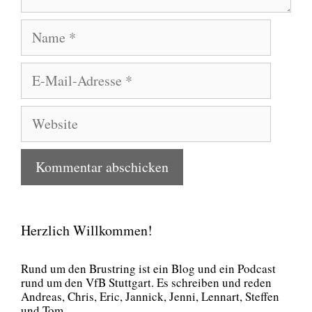
Name
E-
Mail-
Adresse
Website
Herzlich Willkommen!
Rund um den Brust­ring ist ein Blog und ein Pod­cast
rund um den VfB Stutt­gart. Es schrei­ben und reden
Andre­as, Chris, Eric, Jan­nick, Jen­ni, Lenn­art, Stef­fen
und Tom