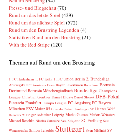
Neu im Brustring
(94)
Presse- und Blogschau
(70)
Rund um das letzte Spiel
(429)
Rund um das nächste Spiel
(572)
Rund um den Brustring Legenden
(4)
Statistiken Rund um den Brustring
(21)
With the Red Stripe
(120)
Themen auf Rund um den Brustring
2. Bundesliga
1. FC Köln
1. FC Union Berlin
1. FC Heidenheim
Borussia
Abstiegskampf
Bayer Leverkusen
Anastasios Donis
Borna Sosa
Bundesliga
Dortmund
Borussia Mönchengladbach
Champions
DFB-Pokal
League
Christian Gentner
Daniel Didavi
Daniel Ginczek
FC Bayern
Eintracht Frankfurt
FC Augsburg
Europa League
München
FSV Mainz 05
Hannes Wolf
Gonzalo Castro
Hamburger SV
Mario Gomez
Leipzig
Markus Weinzierl
Holger Badstuber
Hannover 96
SC Freiburg
Michael Reschke
Nicolás González
Sasa Kalajdzic
Silas
Stuttgart
Simon Terodde
SV
Sven Mislintat
Wamangituka