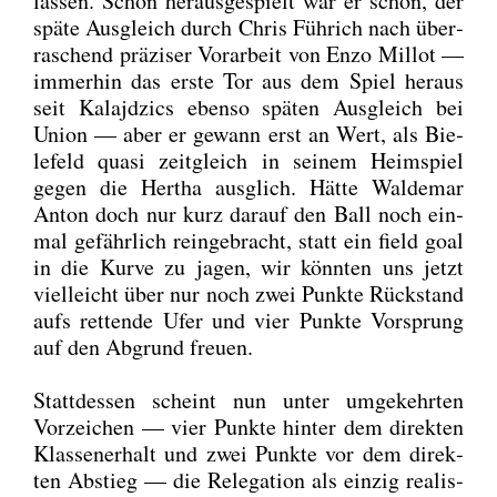
las­sen. Schön her­aus­ge­spielt war er schon, der
spä­te Aus­gleich durch Chris Füh­rich nach über­
ra­schend prä­zi­ser Vor­ar­beit von Enzo Mil­lot —
immer­hin das ers­te Tor aus dem Spiel her­aus
seit Kalajd­zics eben­so spä­ten Aus­gleich bei
Uni­on — aber er gewann erst an Wert, als Bie­
le­feld qua­si zeit­gleich in sei­nem Heim­spiel
gegen die Her­tha aus­glich. Hät­te Wal­de­mar
Anton doch nur kurz dar­auf den Ball noch ein­
mal gefähr­lich rein­ge­bracht, statt ein field goal
in die Kur­ve zu jagen, wir könn­ten uns jetzt
viel­leicht über nur noch zwei Punk­te Rück­stand
aufs ret­ten­de Ufer und vier Punk­te Vor­sprung
auf den Abgrund freu­en.
Statt­des­sen scheint nun unter umge­kehr­ten
Vor­zei­chen — vier Punk­te hin­ter dem direk­ten
Klas­sen­er­halt und zwei Punk­te vor dem direk­
ten Abstieg — die Rele­ga­ti­on als ein­zig rea­lis­