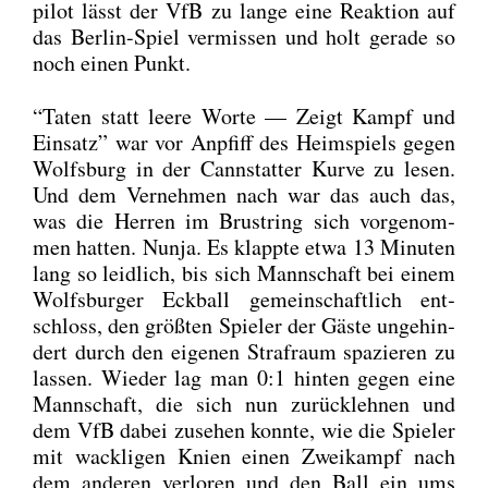
pi­lot lässt der VfB zu lan­ge eine Reak­ti­on auf
das Ber­lin-Spiel ver­mis­sen und holt gera­de so
noch einen Punkt.
“Taten statt lee­re Wor­te — Zeigt Kampf und
Ein­satz” war vor Anpfiff des Heim­spiels gegen
Wolfs­burg in der Cannstat­ter Kur­ve zu lesen.
Und dem Ver­neh­men nach war das auch das,
was die Her­ren im Brust­ring sich vor­ge­nom­
men hat­ten. Nun­ja. Es klapp­te etwa 13 Minu­ten
lang so leid­lich, bis sich Mann­schaft bei einem
Wolfs­bur­ger Eck­ball gemein­schaft­lich ent­
schloss, den größ­ten Spie­ler der Gäs­te unge­hin­
dert durch den eige­nen Straf­raum spa­zie­ren zu
las­sen. Wie­der lag man 0:1 hin­ten gegen eine
Mann­schaft, die sich nun zurück­leh­nen und
dem VfB dabei zuse­hen konn­te, wie die Spie­ler
mit wack­li­gen Knien einen Zwei­kampf nach
dem ande­ren ver­lo­ren und den Ball ein ums