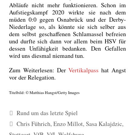
Abläu­fe nicht mehr funk­tio­nie­ren. Schon im
Auf­stiegs­kampf 2020 wirk­te sie nach dem
müden 0:0 gegen Osna­brück und der Der­by-
Nie­der­la­ge so, als könn­te sie sich sel­ber aus
dem selbst geschaf­fe­nen Schla­mas­sel befrei­en
und durf­te sich dann vor allem beim HSV für
des­sen Unfä­hig­keit bedan­ken. Den Gefal­len
wird uns dies­mal nie­mand tun.
Zum Wei­ter­le­sen: Der
Ver­ti­kal­pass
hat Angst
vor der Rele­ga­ti­on.
Titel­bild: © Mat­thi­as Hangst/Getty Images
Kategorien
Rund um das letzte Spiel
Schlagwörter
Chris Führich
,
Enzo Millot
,
Sasa Kalajdzic
,
Stuttgart
,
VfB
,
VfL Wolfsburg