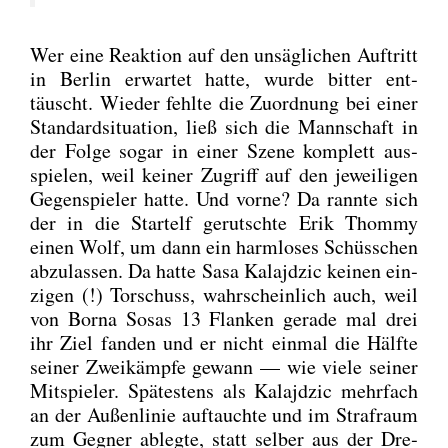
Wer eine Reak­ti­on auf den unsäg­li­chen Auf­tritt
in Ber­lin erwar­tet hat­te, wur­de bit­ter ent­
täuscht. Wie­der fehl­te die Zuord­nung bei einer
Stan­dard­si­tua­ti­on, ließ sich die Mann­schaft in
der Fol­ge sogar in einer Sze­ne kom­plett aus­
spie­len, weil kei­ner Zugriff auf den jewei­li­gen
Gegen­spie­ler hat­te. Und vor­ne? Da rann­te sich
der in die Start­elf gerutsch­te Erik Thom­my
einen Wolf, um dann ein harm­lo­ses Schüss­chen
abzu­las­sen. Da hat­te Sasa Kalajd­zic kei­nen ein­
zi­gen (!) Tor­schuss, wahr­schein­lich auch, weil
von Bor­na Sosas 13 Flan­ken gera­de mal drei
ihr Ziel fan­den und er nicht ein­mal die Hälf­te
sei­ner Zwei­kämp­fe gewann — wie vie­le sei­ner
Mit­spie­ler. Spä­tes­tens als Kalajd­zic mehr­fach
an der Außen­li­nie auf­tauch­te und im Straf­raum
zum Geg­ner ableg­te, statt sel­ber aus der Dre­