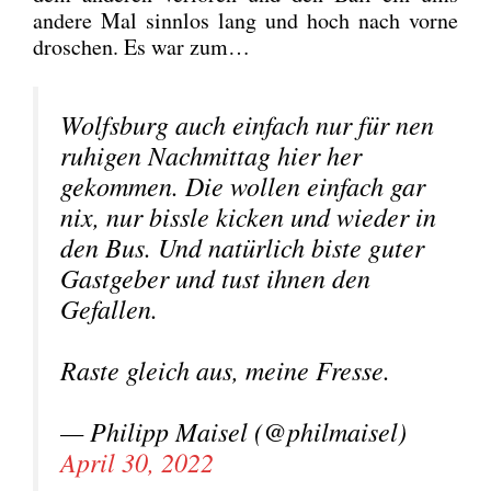
ande­re Mal sinn­los lang und hoch nach vor­ne
dro­schen. Es war zum…
Wolfs­burg auch ein­fach nur für nen
ruhi­gen Nach­mit­tag hier her
gekom­men. Die wol­len ein­fach gar
nix, nur biss­le kicken und wie­der in
den Bus. Und natür­lich bis­te guter
Gast­ge­ber und tust ihnen den
Gefal­len.
Ras­te gleich aus, mei­ne Fres­se.
— Phil­ipp Mais­el (@philmaisel)
April 30, 2022