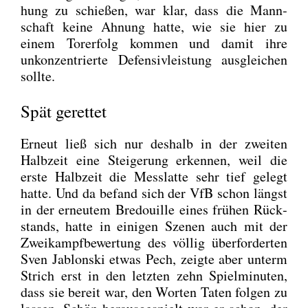
hung zu schie­ßen, war klar, dass die Mann­
schaft kei­ne Ahnung hat­te, wie sie hier zu
einem Tor­er­folg kom­men und damit ihre
unkon­zen­trier­te Defen­siv­leis­tung aus­glei­chen
soll­te.
Spät gerettet
Erneut ließ sich nur des­halb in der zwei­ten
Halb­zeit eine Stei­ge­rung erken­nen, weil die
ers­te Halb­zeit die Mess­lat­te sehr tief gelegt
hat­te. Und da befand sich der VfB schon längst
in der erneu­tem Bre­douil­le eines frü­hen Rück­
stands, hat­te in eini­gen Sze­nen auch mit der
Zwei­kampf­be­wer­tung des völ­lig über­for­der­ten
Sven Jablon­ski etwas Pech, zeig­te aber unterm
Strich erst in den letz­ten zehn Spiel­mi­nu­ten,
dass sie bereit war, den Wor­ten Taten fol­gen zu