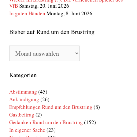
VfB
Samstag, 20. Juni 2026
In guten Händen
Montag, 8. Juni 2026
Bisher auf Rund um den Brustring
Bisher
auf
Rund
um
den
Kategorien
Brustring
Abstimmung
(45)
Ankündigung
(26)
Empfehlungen Rund um den Brustring
(8)
Gastbeitrag
(2)
Gedanken Rund um den Brustring
(152)
In eigener Sache
(23)