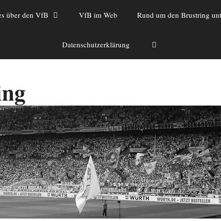
es über den VfB
VfB im Web
Rund um den Brustring unt
Datenschutzerklärung
ing