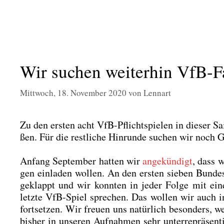
Wir suchen weiterhin VfB-F
Mittwoch, 18. November 2020
von
Lennart
Zu den ers­ten acht VfB-Pflicht­spie­len in die­ser 
ßen. Für die rest­li­che Hin­run­de suchen wir noch 
Anfang Sep­tem­ber hat­ten wir
ange­kün­digt
, dass w
gen ein­la­den wol­len. An den ers­ten sie­ben Bun­des
geklappt und wir konn­ten in jeder Fol­ge mit ei
letz­te VfB-Spiel spre­chen. Das wol­len wir auch in 
fort­set­zen. Wir freu­en uns natür­lich beson­ders,
bis­her in unse­ren Auf­nah­men sehr unter­re­prä­sen