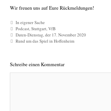
Wir freu­en uns auf Eure Rück­mel­dun­gen!
Kategorien
In eigener Sache
Schlagwörter
Podcast
,
Stuttgart
,
VfB
Daten-Dienstag, der 17. November 2020
Rund um das Spiel in Hoffenheim
Schreibe einen Kommentar
Kommentar