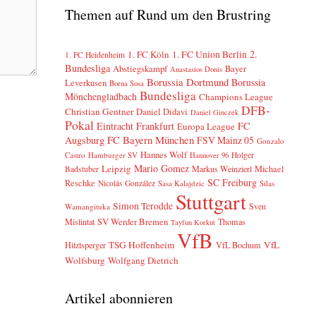
Themen auf Rund um den Brustring
2.
1. FC Köln
1. FC Union Berlin
1. FC Heidenheim
Bundesliga
Abstiegskampf
Bayer
Anastasios Donis
Borussia Dortmund
Borussia
Leverkusen
Borna Sosa
Bundesliga
Mönchengladbach
Champions League
DFB-
Christian Gentner
Daniel Didavi
Daniel Ginczek
Pokal
Eintracht Frankfurt
FC
Europa League
FC Bayern München
Augsburg
FSV Mainz 05
Gonzalo
Hannes Wolf
Castro
Hamburger SV
Holger
Hannover 96
Mario Gomez
Leipzig
Markus Weinzierl
Michael
Badstuber
SC Freiburg
Reschke
Nicolás González
Sasa Kalajdzic
Silas
Stuttgart
Simon Terodde
Sven
Wamangituka
SV Werder Bremen
Mislintat
Thomas
Tayfun Korkut
VfB
TSG Hoffenheim
VfL
Hitzlsperger
VfL Bochum
Wolfsburg
Wolfgang Dietrich
Artikel abonnieren