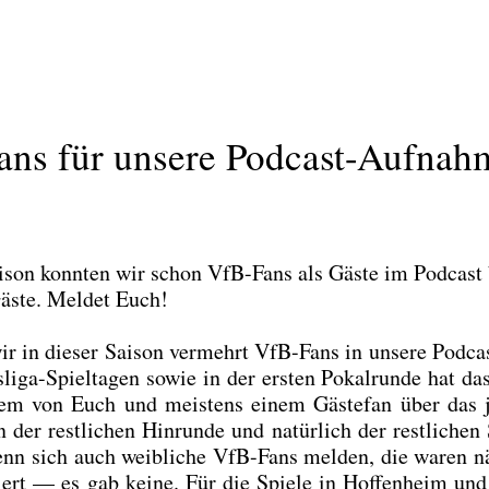
ans für unsere Podcast-Aufnah
Sai­son konn­ten wir schon VfB-Fans als Gäs­te im Pod­cast
Gäs­te. Mel­det Euch!
ir in die­ser Sai­son ver­mehrt VfB-Fans in unse­re Pod­ca
­li­ga-Spiel­ta­gen sowie in der ers­ten Pokal­run­de hat da
nem von Euch und meis­tens einem Gäs­te­fan über das 
der rest­li­chen Hin­run­de und natür­lich der rest­li­chen 
 wenn sich auch weib­li­che VfB-Fans mel­den, die waren n
­tiert — es gab kei­ne. Für die Spie­le in Hof­fen­heim un