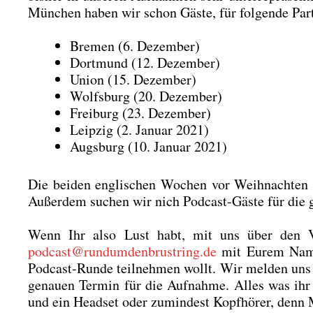
Mün­chen haben wir schon Gäs­te, für fol­gen­de Par­
Bre­men (6. Dezem­ber)
Dort­mund (12. Dezem­ber)
Uni­on (15. Dezem­ber)
Wolfs­burg (20. Dezem­ber)
Frei­burg (23. Dezem­ber)
Leip­zig (2. Janu­ar 2021)
Augs­burg (10. Janu­ar 2021)
Die bei­den eng­li­schen Wochen vor Weih­nach­ten 
Außer­dem suchen wir nich Pod­cast-Gäs­te für die g
Wenn Ihr also Lust habt, mit uns über den V
podcast@rundumdenbrustring.de
mit Eurem Namen
Pod­cast-Run­de teil­neh­men wollt. Wir mel­den un
genau­en Ter­min für die Auf­nah­me. Alles was ih
und ein Head­set oder zumin­dest Kopf­hö­rer, denn Mi