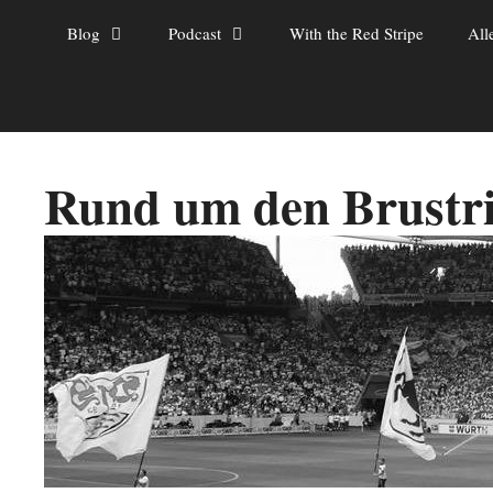
Zum
Blog
Podcast
With the Red Stripe
All
Inhalt
springen
Rund um den Brustr