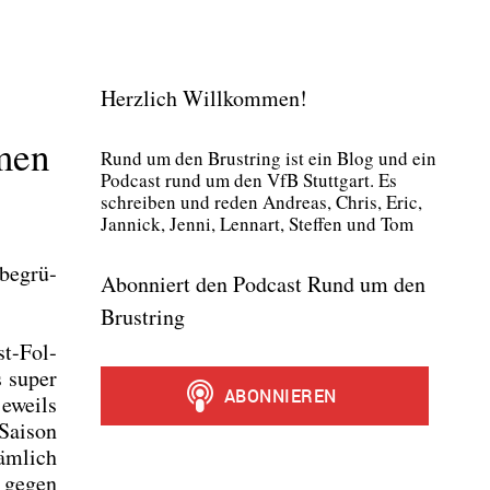
Herzlich Willkommen!
men
Rund um den Brust­ring ist ein Blog und ein
Pod­cast rund um den VfB Stutt­gart. Es
schrei­ben und reden Andre­as, Chris, Eric,
Jan­nick, Jen­ni, Lenn­art, Stef­fen und Tom
 begrü­
Abonniert den Podcast Rund um den
Brustring
st-Fol­
s super
jeweils
Sai­son
äm­lich
d gegen