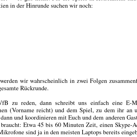
tien in der Hin­run­de suchen wir noch:
wer­den wir wahr­schein­lich in zwei Fol­gen zusam­men­f
esam­te Rück­run­de.
fB zu reden, dann schreibt uns ein­fach eine E‑M
 (Vor­na­me reicht) und dem Spiel, zu dem ihr an un
s dann und koor­di­nie­ren mit Euch und dem ande­ren Gas
r braucht: Etwa 45 bis 60 Minu­ten Zeit, einen Sky­pe-
kro­fo­ne sind ja in den meis­ten Lap­tops bereits ein­ge­