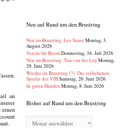
Neu auf Rund um den Brustring
Neu im Brustring: Leo Sauer
Montag, 3.
August 2026
Verein für Boom
Donnerstag, 16. Juli 2026
Neu im Brustring: Tim van der Leij
Montag,
29. Juni 2026
Wieder im Brustring (?): Die verliehenen
as­sen.
Spieler des VfB
Samstag, 20. Juni 2026
In guten Händen
Montag, 8. Juni 2026
ail an
se­rer
Bisher auf Rund um den Brustring
t einen
Account
Bisher
baut.
auf