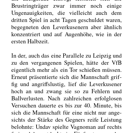
Brust­ring­trä­ger zwar immer noch eini­ge
Unge­nau­ig­kei­ten, die viel­leicht auch dem
drit­ten Spiel in acht Tagen geschul­det waren,
begeg­ne­ten den Lever­ku­se­nern aber ähn­lich
kon­zen­triert und auf Augen­hö­he, wie in der
ers­ten Halb­zeit.
In der, auch das eine Par­al­le­le zu Leip­zig und
zu den ver­gan­ge­nen Spie­len, hät­te der VfB
eigent­lich mehr als ein Tor schie­ßen müs­sen.
Erneut prä­sen­tier­te sich die Mann­schaft grif­
fig und angriffs­lus­tig, lief die Lever­ku­se­ner
hoch an und zwang sie so zu Feh­lern und
Ball­ver­lus­ten. Nach zahl­rei­chen erfolg­lo­sen
Ver­su­chen dau­er­te es bis zur 40. Minu­te, bis
sich die Mann­schaft für eine nicht nur ange­
sichts der Stär­ke des Geg­ners rei­fe Leis­tung
belohn­te: Undav spiel­te Vagno­man auf rechts