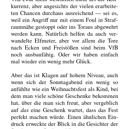
kur­renz, aber ange­sichts der vie­len erar­bei­te­
ten Chan­cen durch­aus aus­rei­chend — sei es,
weil ein Angriff nur mit einem Foul in Straf­
raum­nä­he gestoppt oder ins Tor­aus abge­wehrt
wer­den kann. Natür­lich hel­fen da auch ver­
wan­del­te Elf­me­ter, aber vor allem die Tore
nach Ecken und Frei­stö­ßen sind beim VfB
noch aus­bau­fä­hig. Oder wir haben ein­fach
mal wie­der ein wenig mehr Glück.
Aber das ist Kla­gen auf hohem Niveau, auch
wenn sich der Sonn­tag­abend ein wenig so
anfühl­te wie ein Weih­nachts­fest als Kind, bei
dem man vie­le schö­ne Geschen­ke bekom­men
hat, über die man sich freut, aber ver­geb­lich
auf
das
eine Geschenk war­tet, dass das Fest
per­fekt machen wür­de. Einen ähn­li­chen Ein­
druck erweck­te der Blick in die Gesich­ter der