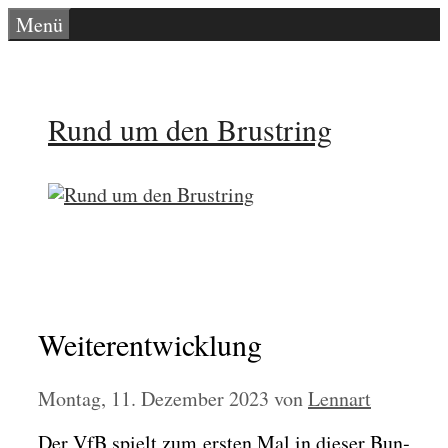
Zum
Menü
Inhalt
springen
Rund um den Brustring
Weiterentwicklung
Montag, 11. Dezember 2023
von
Lennart
Der VfB spielt zum ers­ten Mal in die­ser Bun­