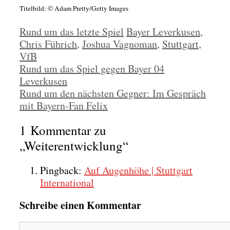
Titel­bild: © Adam Pretty/Getty Images
Kategorien
Schlagwörter
Rund um das letzte Spiel
Bayer Leverkusen
,
Chris Führich
,
Joshua Vagnoman
,
Stuttgart
,
VfB
Rund um das Spiel gegen Bayer 04
Leverkusen
Rund um den nächsten Gegner: Im Gespräch
mit Bayern-Fan Felix
1 Kommentar zu
„Weiterentwicklung“
Pingback:
Auf Augenhöhe | Stuttgart
International
Schreibe einen Kommentar
Kommentar