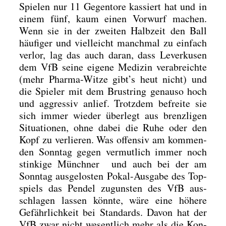
Spie­len nur 11 Gegen­to­re kas­siert hat und in
einem fünf, kaum einen Vor­wurf machen.
Wenn sie in der zwei­ten Halb­zeit den Ball
häu­fi­ger und viel­leicht manch­mal zu ein­fach
ver­lor, lag das auch dar­an, dass Lever­ku­sen
dem VfB sei­ne eige­ne Medi­zin ver­ab­reich­te
(mehr Phar­ma-Wit­ze gibt’s heut nicht) und
die Spie­ler mit dem Brust­ring genau­so hoch
und aggres­siv anlief. Trotz­dem befrei­te sie
sich immer wie­der über­legt aus brenz­li­gen
Situa­tio­nen, ohne dabei die Ruhe oder den
Kopf zu ver­lie­ren. Was offen­siv am kom­men­
den Sonn­tag gegen ver­mut­lich immer noch
stin­ki­ge Münch­ner und auch bei der am
Sonn­tag aus­ge­los­ten Pokal-Aus­ga­be des Top­
spiels das Pen­del zuguns­ten des VfB aus­
schla­gen las­sen könn­te, wäre eine höhe­re
Gefähr­lich­keit bei Stan­dards. Davon hat der
VfB zwar nicht wesent­lich mehr als die Kon­