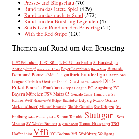
Presse- und Blogschau
(70)
Rund um das letzte Spiel
(429)
Rund um das nächste Spiel
(572)
Rund um den Brustring Legenden
(4)
Statistiken Rund um den Brustring
(21)
With the Red Stripe
(120)
Themen auf Rund um den Brustring
2. Bundesliga
1. FC Köln
1. FC Union Berlin
1. FC Heidenheim
Borussia
Abstiegskampf
Bayer Leverkusen
Anastasios Donis
Borna Sosa
Bundesliga
Dortmund
Borussia Mönchengladbach
Champions
DFB-
League
Christian Gentner
Daniel Didavi
Daniel Ginczek
Pokal
FC
Eintracht Frankfurt
FC Augsburg
Europa League
Bayern München
FSV Mainz 05
Gonzalo Castro
Hamburger SV
Mario Gomez
Leipzig
Hannes Wolf
Holger Badstuber
Hannover 96
SC
Markus Weinzierl
Michael Reschke
Nicolás González
Sasa Kalajdzic
Stuttgart
Freiburg
Simon Terodde
Sven
Silas Wamangituka
SV Werder Bremen
TSG
Mislintat
Thomas Hitzlsperger
Tayfun Korkut
VfB
Hoffenheim
VfL Wolfsburg
Wolfgang
VfL Bochum