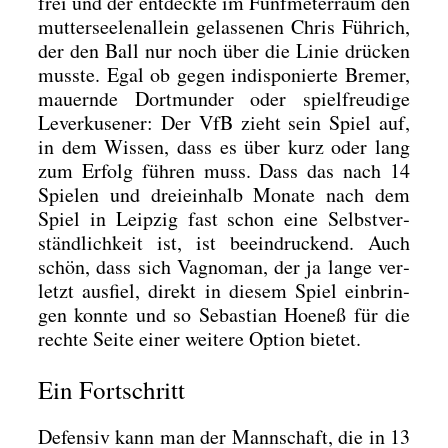
frei und der ent­deck­te im Fünf­me­ter­raum den
mut­ter­see­len­al­lein gelas­se­nen Chris Füh­rich,
der den Ball nur noch über die Linie drü­cken
muss­te. Egal ob gegen indis­po­nier­te Bre­mer,
mau­ern­de Dort­mun­der oder spiel­freu­di­ge
Lever­ku­se­ner: Der VfB zieht sein Spiel auf,
in dem Wis­sen, dass es über kurz oder lang
zum Erfolg füh­ren muss. Dass das nach 14
Spie­len und drei­ein­halb Mona­te nach dem
Spiel in Leip­zig fast schon eine Selbst­ver­
ständ­lich­keit ist, ist beein­dru­ckend. Auch
schön, dass sich Vagno­man, der ja lan­ge ver­
letzt aus­fiel, direkt in die­sem Spiel ein­brin­
gen konn­te und so Sebas­ti­an Hoe­neß für die
rech­te Sei­te einer wei­te­re Opti­on bie­tet.
Ein Fortschritt
Defen­siv kann man der Mann­schaft, die in 13