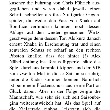
ku­se­ner die Füh­rung von Chris Füh­rich aus­
ge­gli­chen und waren dabei jeweils einen
Schritt schnel­ler als ihre Stutt­gar­ter Gegen­
spie­ler, die weder den Pass von Xha­ka auf
Boni­face ver­hin­dern konn­ten, noch des­sen
Abla­ge auf den wie­der gene­se­nen Wirtz,
geschwei­ge denn des­sen Tor. Als kurz danach
erneut Xha­ka in Erschei­nung trat und einen
zen­tra­len Schuss so scharf an den rech­ten
Pfos­ten knall­te, dass der hin­ter (!) Alex
Nübel ent­lang ins Tor­aus flip­per­te, hät­te das
Spiel durch­aus kom­plett kip­pen und der VfB
zum zwei­ten Mal in die­ser Sai­son so rich­tig
unter die Räder kom­men kön­nen. Natür­lich
ist bei einem Pfos­ten­schuss auch eine Por­ti­on
Glück dabei. Aber in der Fol­ge zeig­te die
Mann­schaft, wie sehr sie sich seit Sai­son­be­
ginn wei­ter­ent­wi­ckelt hat. Als das Spiel auf
die Ziel­ge­ra­de ein­bog, leis­te­ten sich die