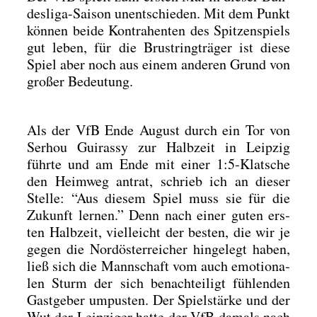
des­li­ga-Sai­son unent­schie­den. Mit dem Punkt
kön­nen bei­de Kon­tra­hen­ten des Spit­zen­spiels
gut leben, für die Brust­ring­trä­ger ist die­se
Spiel aber noch aus einem ande­ren Grund von
gro­ßer Bedeu­tung.
Als der VfB Ende August durch ein Tor von
Ser­hou Gui­ras­sy zur Halb­zeit in Leip­zig
führ­te und am Ende mit einer 1:5‑Klatsche
den Heim­weg antrat, schrieb ich an die­ser
Stel­le: “Aus die­sem Spiel muss sie für die
Zukunft ler­nen.” Denn nach einer guten ers­
ten Halb­zeit, viel­leicht der bes­ten, die wir je
gegen die Nord­ös­ter­rei­cher hin­ge­legt haben,
ließ sich die Mann­schaft vom auch emo­tio­na­
len Sturm der sich benach­tei­ligt füh­len­den
Gast­ge­ber umpus­ten. Der Spiel­stär­ke und der
Wut der Leip­zi­ger hat­te der VfB damals nach