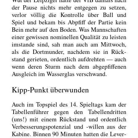
der Pau­se nichts mehr ent­ge­gen zu set­zen,
ver­lor völ­lig die Kon­trol­le über Ball und
Spiel und bekam bis Abpfiff der Par­tie kein
Bein mehr auf den Boden. Was Mann­schaf­ten
einer gewis­sen nomi­nel­len Qua­li­tät zu leis­ten
imstan­de sind, sah man auch am Mitt­woch,
als die Dort­mun­der, nach­dem sie in Rück­
stand gerie­ten, ordent­lich auf­dreh­ten — auch
wenn deren Sturm nach dem abge­pfif­fe­nen
Aus­gleich im Was­ser­glas ver­schwand.
Kipp-Punkt überwunden
Auch im Top­spiel des 14. Spiel­tags kam der
Tabel­len­füh­rer gegen den Tabel­len­drit­ten
(uns!) mit einem Rück­stand und ordent­lich
Ver­bes­se­rungs­po­ten­zi­al und ‑wil­len aus der
Kabi­ne. Bin­nen 90 Minu­ten hat­ten die Lever­