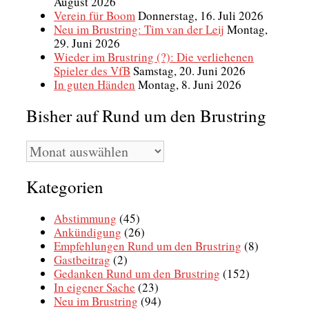
August 2026
Verein für Boom
Donnerstag, 16. Juli 2026
Neu im Brustring: Tim van der Leij
Montag,
29. Juni 2026
Wieder im Brustring (?): Die verliehenen
Spieler des VfB
Samstag, 20. Juni 2026
In guten Händen
Montag, 8. Juni 2026
Bisher auf Rund um den Brustring
Bisher
auf
Rund
Kategorien
um
den
Brustring
Abstimmung
(45)
Ankündigung
(26)
Empfehlungen Rund um den Brustring
(8)
Gastbeitrag
(2)
Gedanken Rund um den Brustring
(152)
In eigener Sache
(23)
Neu im Brustring
(94)