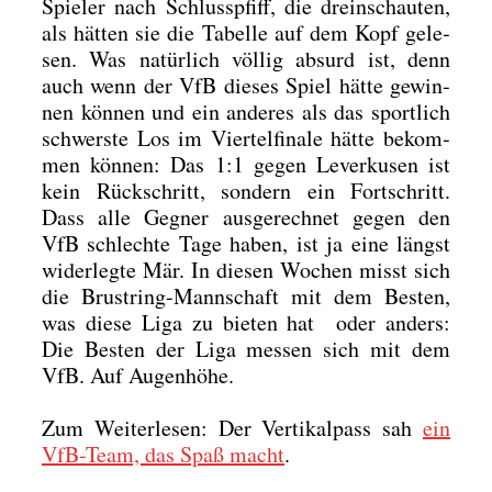
Spie­ler nach Schluss­pfiff, die drein­schau­ten,
als hät­ten sie die Tabel­le auf dem Kopf gele­
sen. Was natür­lich völ­lig absurd ist, denn
auch wenn der VfB die­ses Spiel hät­te gewin­
nen kön­nen und ein ande­res als das sport­lich
schwers­te Los im Vier­tel­fi­na­le hät­te bekom­
men kön­nen: Das 1:1 gegen Lever­ku­sen ist
kein Rück­schritt, son­dern ein Fort­schritt.
Dass alle Geg­ner aus­ge­rech­net gegen den
VfB schlech­te Tage haben, ist ja eine längst
wider­leg­te Mär. In die­sen Wochen misst sich
die Brust­ring-Mann­schaft mit dem Bes­ten,
was die­se Liga zu bie­ten hat oder anders:
Die Bes­ten der Liga mes­sen sich mit dem
VfB. Auf Augen­hö­he.
Zum Wei­ter­le­sen: Der Ver­ti­kal­pass sah
ein
VfB-Team, das Spaß macht
.