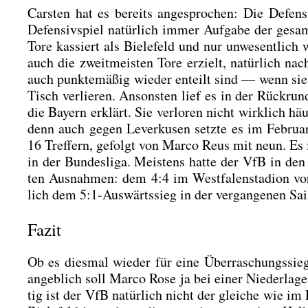
Cars­ten hat es bereits ange­spro­chen: Die Defen­
Defen­siv­spiel natür­lich immer Auf­ga­be der ges
Tore kas­siert als Bie­le­feld und nur unwe­sent­lich
auch die zweit­meis­ten Tore erzielt, natür­lich n
auch punk­te­mä­ßig wie­der ent­eilt sind — wenn si
Tisch ver­lie­ren. Ansons­ten lief es in der Rück­ru
die Bay­ern erklärt. Sie ver­lo­ren nicht wirk­lich h
denn auch gegen Lever­ku­sen setz­te es im Febru­ar 
16 Tref­fern, gefolgt von Mar­co Reus mit neun. Es is
in der Bun­des­li­ga. Meis­tens hat­te der VfB in den
ten Aus­nah­men: dem 4:4 im West­fa­len­sta­di­on
lich dem 5:1‑Auswärtssieg in der ver­gan­ge­nen Sai
Fazit
Ob es dies­mal wie­der für eine Über­ra­schungs­s
angeb­lich soll Mar­co Rose ja bei einer Nie­der­la­g
tig ist der VfB natür­lich nicht der glei­che wie i