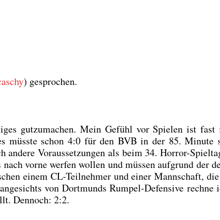
aschy
) gespro­chen.
i­ges gut­zu­ma­chen. Mein Gefühl vor Spie­len ist fas
 es müss­te schon 4:0 für den BVB in der 85. Minu­te s
h ande­re Vor­aus­set­zun­gen als beim 34. Hor­ror-Spiel­t
nach vor­ne wer­fen wol­len und müs­sen auf­grund der der­
zwi­schen einem CL-Teil­neh­mer und einer Mann­schaft, di
ange­sichts von Dort­munds Rum­pel-Defen­si­ve rech­ne 
lt. Den­noch: 2:2.