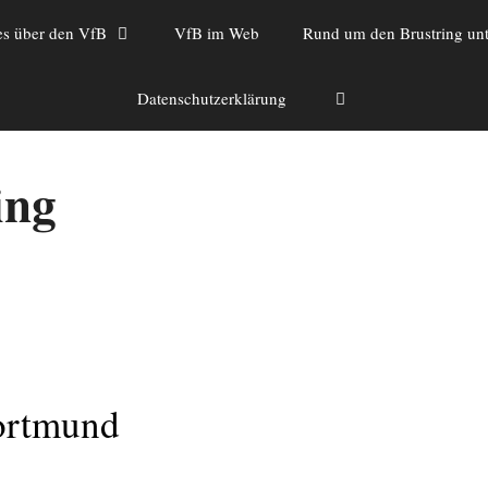
es über den VfB
VfB im Web
Rund um den Brustring unt
Datenschutzerklärung
ing
ortmund