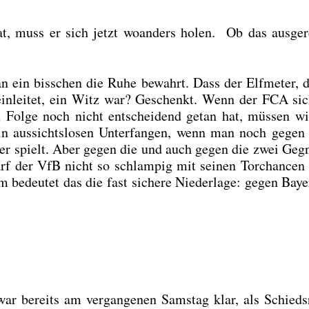
hat, muss er sich jetzt woan­ders holen. Ob das aus­ge­r
an ein biss­chen die Ruhe bewahrt. Dass der Elf­me­ter, 
n­lei­tet, ein Witz war? Geschenkt. Wenn der FCA sic
in Fol­ge noch nicht ent­schei­dend getan hat, müs­sen w
in aus­sichts­lo­sen Unter­fan­gen, wenn man noch gegen 
­ger spielt. Aber gegen die und auch gegen die zwei Geg­
rf der VfB nicht so schlam­pig mit sei­nen Tor­chan­ce
bedeu­tet das die fast siche­re Nie­der­la­ge: gegen Bay­
ar bereits am ver­gan­ge­nen Sams­tag klar, als Schieds­r