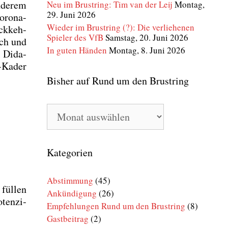
nde­rem
Neu im Brustring: Tim van der Leij
Montag,
29. Juni 2026
oro­na-
Wieder im Brustring (?): Die verliehenen
ck­keh­
Spieler des VfB
Samstag, 20. Juni 2026
ich und
In guten Händen
Montag, 8. Juni 2026
l Dida­
-Kader
Bisher auf Rund um den Brustring
Bisher
auf
Rund
um
den
Kategorien
Brustring
Abstimmung
(45)
fül­len
Ankündigung
(26)
ten­zi­
Empfehlungen Rund um den Brustring
(8)
Gastbeitrag
(2)