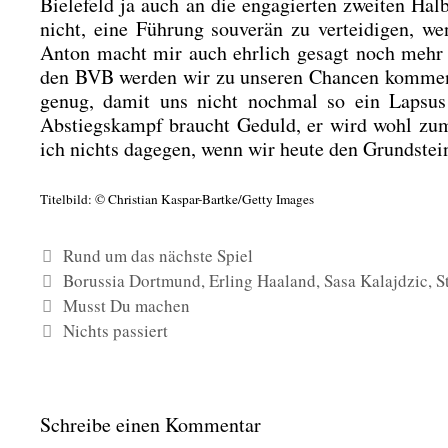
Bie­le­feld ja auch an die enga­gier­ten zwei­ten Hal
nicht, eine Füh­rung sou­ve­rän zu ver­tei­di­gen,
Anton macht mir auch ehr­lich gesagt noch mehr S
den BVB wer­den wir zu unse­ren Chan­cen kom­men. 
genug, damit uns nicht noch­mal so ein Lap­sus 
Abstiegs­kampf braucht Geduld, er wird wohl zumi
ich nichts dage­gen, wenn wir heu­te den Grund­stei
Titel­bild: © Chris­ti­an Kas­par-Bart­ke/­Get­ty Images
Kategorien
Rund um das nächste Spiel
Schlagwörter
Borussia Dortmund
,
Erling Haaland
,
Sasa Kalajdzic
,
S
Musst Du machen
Nichts passiert
Schreibe einen Kommentar