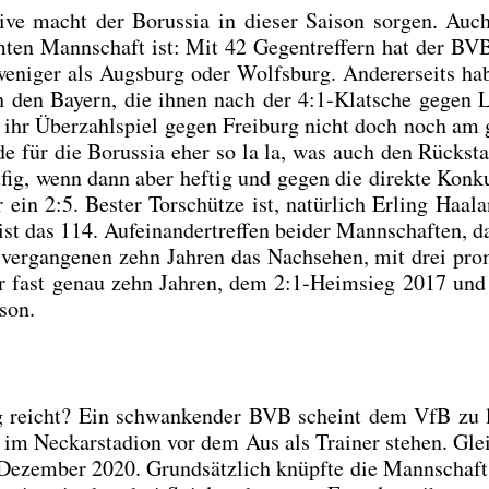
si­ve macht der Borus­sia in die­ser Sai­son sor­gen. Au
am­ten Mann­schaft ist: Mit 42 Gegen­tref­fern hat der B
 weni­ger als Augs­burg oder Wolfs­burg. Ande­rer­seits ha
ach den Bay­ern, die ihnen nach der 4:1‑Klatsche gegen L
e ihr Über­zahl­spiel gegen Frei­burg nicht doch noch am 
n­de für die Borus­sia eher so la la, was auch den Rück­st
äu­fig, wenn dann aber hef­tig und gegen die direk­te Kon­ku
ein 2:5. Bes­ter Tor­schüt­ze ist, natür­lich Erling Haa­l
t das 114. Auf­ein­an­der­tref­fen bei­der Mann­schaf­ten, d
 ver­gan­ge­nen zehn Jah­ren das Nach­se­hen, mit drei pro­
 vor fast genau zehn Jah­ren, dem 2:1‑Heimsieg 2017 und
­son.
ieg reicht? Ein schwan­ken­der BVB scheint dem VfB zu l
e im Neckar­sta­di­on vor dem Aus als Trai­ner ste­hen. Glei
m Dezem­ber 2020. Grund­sätz­lich knüpf­te die Mann­schaf