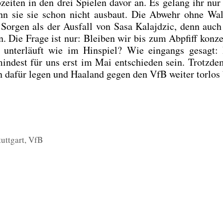
b­zei­ten in den drei Spie­len davor an. Es gelang ihr nur
 wenn sie sie schon nicht aus­baut. Die Abwehr ohne Wal
or­gen als der Aus­fall von Sasa Kalajd­zic, denn auc
Die Fra­ge ist nur: Blei­ben wir bis zum Abpfiff kon­zen
unter­läuft wie im Hin­spiel? Wie ein­gangs gesagt: 
n­dest für uns erst im Mai ent­schie­den sein. Trotz­d
n dafür legen und Haa­land gegen den VfB wei­ter tor­los 
tuttgart
,
VfB