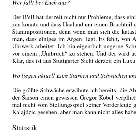
Wer fällt bei Euch aus?
Der BVB hat der­zeit nicht nur Pro­ble­me, dass eini­
zen konn­te und dass Haa­land nur einen Bruch­teil d
Stamm­po­si­tio­nen, denn wenn man sich die kata­
man, dass eini­ges im Argen liegt. Es fehlt, von 
Uhr­werk arbei­tet. Ich bin eigent­lich unger­ne Sch
vor einem „Umbruch“ zu ste­hen. Und der wird auch 
Klar, das ist aus Stutt­gar­ter Sicht der­zeit ein Luxu
Wo lie­gen aktu­ell Eure Stär­ken und Schwä­chen un
Die größ­te Schwä­che erwähn­te ich bereits: die Ab
der Sai­son einen gewis­sen Gre­gor Kobel ver­pflic
mal nicht vom Stel­lungs­spiel sei­ner Vor­der­leu­te g
Kalajd­zic gese­hen, aber man kann nicht alles haben
Statistik