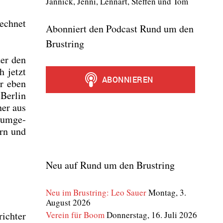
Jan­nick, Jen­ni, Lenn­art, Stef­fen und Tom
ech­net
Abonniert den Podcast Rund um den
Brustring
der den
h jetzt
ir eben
Ber­lin
ner aus
n umge­
ern und
Neu auf Rund um den Brustring
Neu im Brustring: Leo Sauer
Montag, 3.
August 2026
Verein für Boom
Donnerstag, 16. Juli 2026
ich­ter