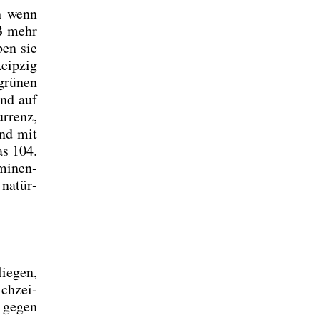
ch wenn
VB mehr
ben sie
eip­zig
grü­nen
and auf
r­renz,
and mit
as 104.
mi­nen­
 natür­
ie­gen,
ch­zei­
t gegen