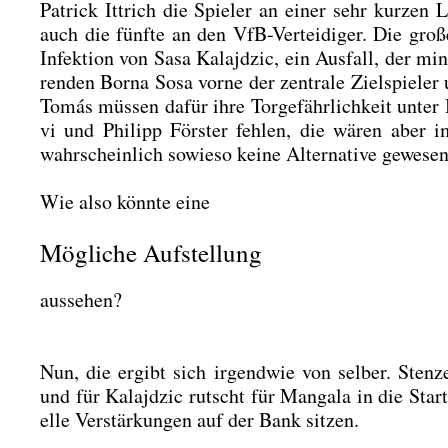
Patrick Ittrich die Spie­ler an einer sehr kur­zen Le
auch die fünf­te an den VfB-Ver­tei­di­ger. Die gr
Infek­ti­on von Sasa Kalajd­zic, ein Aus­fall, der m
ren­den Bor­na Sosa vor­ne der zen­tra­le Ziel­spie­l
Tomás müs­sen dafür ihre Tor­ge­fähr­lich­keit unter 
vi und Phil­ipp Förs­ter feh­len, die wären aber 
wahr­schein­lich sowie­so kei­ne Alter­na­ti­ve gewe­sen
Wie also könn­te eine
Mögliche Aufstellung
aus­se­hen?
Nun, die ergibt sich irgend­wie von sel­ber. Sten­ze
und für Kalajd­zic rutscht für Manga­la in die Start­
el­le Ver­stär­kun­gen auf der Bank sit­zen.