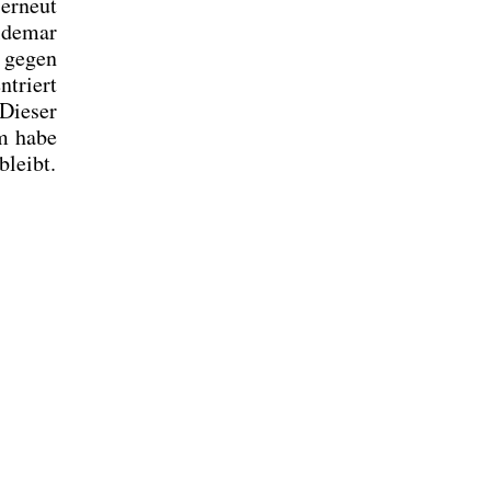
 erneut
­de­mar
h gegen
­triert
Die­ser
em habe
bleibt.