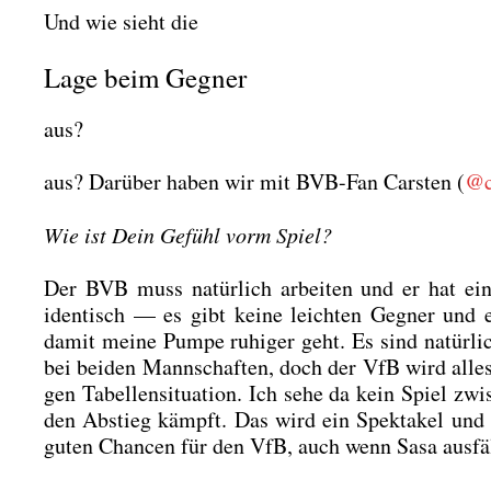
Und wie sieht die
Lage beim Gegner
aus?
aus? Dar­über haben wir mit BVB-Fan Cars­ten (
@c
Wie ist Dein Gefühl vorm Spiel?
Der BVB muss natür­lich arbei­ten und er hat ein
iden­tisch — es gibt kei­ne leich­ten Geg­ner und
damit mei­ne Pum­pe ruhi­ger geht. Es sind natür­lic
bei bei­den Mann­schaf­ten, doch der VfB wird alles 
gen Tabel­len­si­tua­ti­on. Ich sehe da kein Spiel 
den Abstieg kämpft. Das wird ein Spek­ta­kel und 
guten Chan­cen für den VfB, auch wenn Sasa aus­fäl