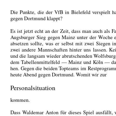
Die Punk­te, die der VfB in Bie­le­feld ver­spielt 
gegen Dort­mund klappt?
Es ist jetzt echt an der Zeit, dass man auch als F
Augs­bur­ger Sieg gegen Mainz unter der Woche ei
abset­zen soll­te, was er selbst mit zwei Sie­gen 
zwei ande­re Mann­schaf­ten hin­ter uns las­sen. Ke
und die lang­sam wie­der abrut­schen­den Wolfs­bur
dem Tabel­len­mit­tel­feld — Mainz und Köln — da
hen. Gegen die bei­den Top­teams im Rest­pro­gramm 
heu­te Abend gegen Dort­mund. Womit wir zur
Personalsituation
kom­men.
Dass Wal­de­mar Anton für die­ses Spiel aus­fällt, w