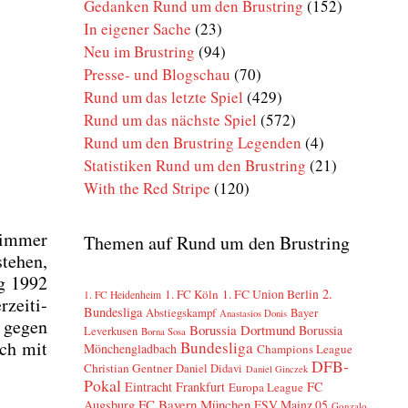
Gedanken Rund um den Brustring
(152)
In eigener Sache
(23)
Neu im Brustring
(94)
Presse- und Blogschau
(70)
Rund um das letzte Spiel
(429)
Rund um das nächste Spiel
(572)
Rund um den Brustring Legenden
(4)
Statistiken Rund um den Brustring
(21)
With the Red Stripe
(120)
t immer
Themen auf Rund um den Brustring
te­hen,
ag 1992
2.
1. FC Köln
1. FC Union Berlin
1. FC Heidenheim
zei­ti­
Bundesliga
Abstiegskampf
Bayer
Anastasios Donis
e gegen
Borussia Dortmund
Borussia
Leverkusen
Borna Sosa
ich mit
Bundesliga
Mönchengladbach
Champions League
DFB-
Christian Gentner
Daniel Didavi
Daniel Ginczek
Pokal
Eintracht Frankfurt
FC
Europa League
FC Bayern München
Augsburg
FSV Mainz 05
Gonzalo