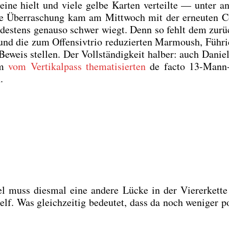
i­ne hielt und vie­le gel­be Kar­ten ver­teil­te — unter a
o­ße Über­ra­schung kam am Mitt­woch mit der erneu­ten C
in­des­tens genau­so schwer wiegt. Denn so fehlt dem zurü
er und die zum Offen­siv­trio redu­zier­ten Mar­moush, Füh­r
Beweis stel­len. Der Voll­stän­dig­keit hal­ber: auch Dani­e
im
vom Ver­ti­kal­pass the­ma­ti­sier­ten
de fac­to 13-Mann
.
l muss dies­mal eine ande­re Lücke in der Vie­rer­ket­te 
elf. Was gleich­zei­tig bedeu­tet, dass da noch weni­ger po