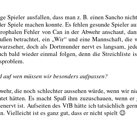
ge Spie­ler aus­fal­len, dass man z. B. einen Sancho nicht
er Spie­le machen konn­te. Es feh­len gesun­de Spie­ler au
stro­pha­len Feh­ler von Can in der Abwehr anschaut, da
Außen betrach­tet, ein „Wir“ und eine Mann­schaft, die 
warz­se­her, doch als Dort­mun­der nervt es lang­sam, jed
bald wie­der ein­mal fol­gen, denn die Streich­lis­te is
s­pro­blem.
d auf wen müs­sen wir beson­ders auf­pas­sen?
wehr, die noch schlech­ter aus­se­hen wür­de, wenn wir ni
h­tet hät­ten. Es macht Spaß ihm zuzu­schau­en, wenn er 
enervt ist. Auf­sei­ten des VfB hät­te ich tat­säch­lich ger
. Viel­leicht ist es ganz gut, dass er nicht spielt 😉