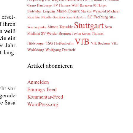
Hannes Wolf
Castro
Hamburger SV
Holger
Hannover 96
Mario Gomez
Leipzig
Markus Weinzierl
Michael
Badstuber
 erset­
SC Freiburg
Reschke
Nicolás González
Sasa Kalajdzic
Silas
Stuttgart
f ihren
Simon Terodde
Sven
Wamangituka
nn weiß
SV Werder Bremen
Mislintat
Thomas
Tayfun Korkut
wie ein
VfB
TSG Hoffenheim
VfL
Hitzlsperger
VfL Bochum
es Jahr
Wolfsburg
Wolfgang Dietrich
t lang.
Artikel abonnieren
Anmelden
cht vor
Eintrags-Feed
gera­de
Kommentar-Feed
­ne Sasa
WordPress.org