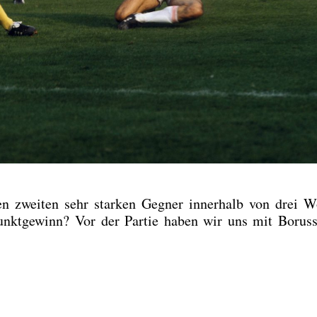
zwei­ten sehr star­ken Geg­ner inner­halb von drei 
unkt­ge­winn? Vor der Par­tie haben wir uns mit Borus­