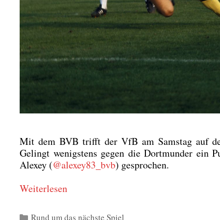
Mit dem BVB trifft der VfB am Sams­tag auf den 
Gelingt wenigs­tens gegen die Dort­mun­der ein P
Ale­xey (
@alexey83_bvb
) gespro­chen.
Wei­ter­le­sen
Kategorien
Rund um das nächste Spiel