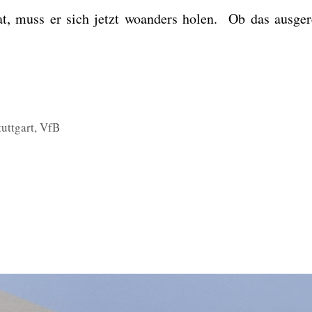
hat, muss er sich jetzt woan­ders holen. Ob das aus­ge­r
tuttgart
,
VfB