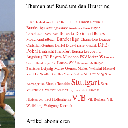
Themen auf Rund um den Brustring
2.
1. FC Köln
1. FC Union Berlin
1. FC Heidenheim
Bundesliga
Abstiegskampf
Bayer
Anastasios Donis
Borussia Dortmund
Borussia
Leverkusen
Borna Sosa
Bundesliga
Mönchengladbach
Champions League
DFB-
Christian Gentner
Daniel Didavi
Daniel Ginczek
Pokal
Eintracht Frankfurt
FC
Europa League
FC Bayern München
Augsburg
FSV Mainz 05
Gonzalo
Hannes Wolf
Castro
Hamburger SV
Holger
Hannover 96
Mario Gomez
Leipzig
Markus Weinzierl
Michael
Badstuber
SC Freiburg
Reschke
Nicolás González
Sasa Kalajdzic
Silas
Stuttgart
Simon Terodde
Sven
Wamangituka
SV Werder Bremen
Mislintat
Thomas
Tayfun Korkut
VfB
TSG Hoffenheim
VfL
Hitzlsperger
VfL Bochum
Wolfsburg
Wolfgang Dietrich
Artikel abonnieren