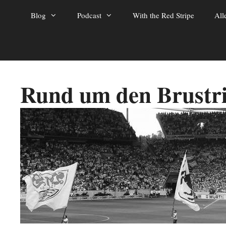
Zum
Blog
Podcast
With the Red Stripe
All
Inhalt
springen
Rund um den Brustr