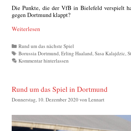
Die Punk­te, die der VfB in Bie­le­feld ver­spielt 
gegen Dort­mund klappt?
Wei­ter­le­sen
Kategorien
Rund um das nächste Spiel
Schlagwörter
Borussia Dortmund
,
Erling Haaland
,
Sasa Kalajdzic
,
S
Kommentar hinterlassen
Rund um das Spiel in Dortmund
Donnerstag, 10. Dezember 2020
von
Lennart