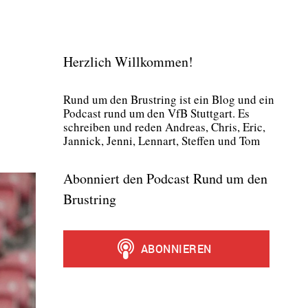
Herzlich Willkommen!
Rund um den Brust­ring ist ein Blog und ein
Pod­cast rund um den VfB Stutt­gart. Es
schrei­ben und reden Andre­as, Chris, Eric,
Jan­nick, Jen­ni, Lenn­art, Stef­fen und Tom
Abonniert den Podcast Rund um den
Brustring