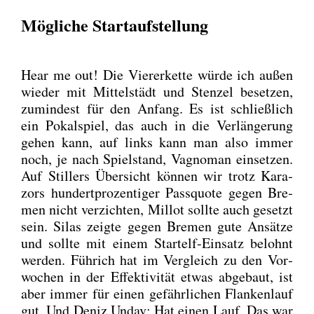
Mögliche Startaufstellung
Hear me out! Die Vie­rer­ket­te wür­de ich außen
wie­der mit Mit­tel­städt und Sten­zel beset­zen,
zumin­dest für den Anfang. Es ist schließ­lich
ein Pokal­spiel, das auch in die Ver­län­ge­rung
gehen kann, auf links kann man also immer
noch, je nach Spiel­stand, Vagno­man ein­set­zen.
Auf Stil­lers Über­sicht kön­nen wir trotz Kara­
zors hun­dert­pro­zen­ti­ger Pass­quo­te gegen Bre­
men nicht ver­zich­ten, Mil­lot soll­te auch gesetzt
sein. Silas zeig­te gegen Bre­men gute Ansät­ze
und soll­te mit einem Start­elf-Ein­satz belohnt
wer­den. Füh­rich hat im Ver­gleich zu den Vor­
wo­chen in der Effek­ti­vi­tät etwas abge­baut, ist
aber immer für einen gefähr­li­chen Flan­ken­lauf
gut. Und Deniz Undav: Hat einen Lauf. Das war