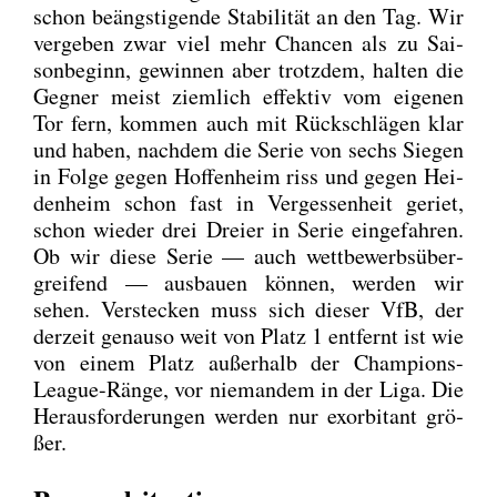
schon beängs­ti­gen­de Sta­bi­li­tät an den Tag. Wir
ver­ge­ben zwar viel mehr Chan­cen als zu Sai­
son­be­ginn, gewin­nen aber trotz­dem, hal­ten die
Geg­ner meist ziem­lich effek­tiv vom eige­nen
Tor fern, kom­men auch mit Rück­schlä­gen klar
und haben, nach­dem die Serie von sechs Sie­gen
in Fol­ge gegen Hof­fen­heim riss und gegen Hei­
den­heim schon fast in Ver­ges­sen­heit geriet,
schon wie­der drei Drei­er in Serie ein­ge­fah­ren.
Ob wir die­se Serie — auch wett­be­werbs­über­
grei­fend — aus­bau­en kön­nen, wer­den wir
sehen. Ver­ste­cken muss sich die­ser VfB, der
der­zeit genau­so weit von Platz 1 ent­fernt ist wie
von einem Platz außer­halb der Cham­pi­ons-
League-Rän­ge, vor nie­man­dem in der Liga. Die
Her­aus­for­de­run­gen wer­den nur exor­bi­tant grö­
ßer.