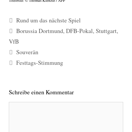
Titel­bild: © Tho­mas Kienz­le / AFP
Kategorien
Rund um das nächste Spiel
Schlagwörter
Borussia Dortmund
,
DFB-Pokal
,
Stuttgart
,
VfB
Souverän
Festtags-Stimmung
Schreibe einen Kommentar
Kommentar