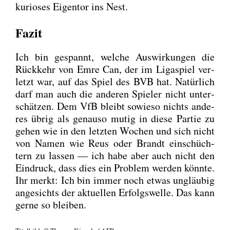
kurio­ses Eigen­tor ins Nest.
Fazit
Ich bin gespannt, wel­che Aus­wir­kun­gen die
Rück­kehr von Emre Can, der im Liga­spiel ver­
letzt war, auf das Spiel des BVB hat. Natür­lich
darf man auch die ande­ren Spie­ler nicht unter­
schät­zen. Dem VfB bleibt sowie­so nichts ande­
res übrig als genau­so mutig in die­se Par­tie zu
gehen wie in den letz­ten Wochen und sich nicht
von Namen wie Reus oder Brandt ein­schüch­
tern zu las­sen — ich habe aber auch nicht den
Ein­druck, dass dies ein Pro­blem wer­den könn­te.
Ihr merkt: Ich bin immer noch etwas ungläu­big
ange­sichts der aktu­el­len Erfolgs­wel­le. Das kann
ger­ne so blei­ben.