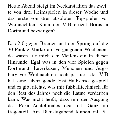
Heu­te Abend steigt im Neckar­sta­di­on das zwei­
te von drei Heim­spie­len in die­ser Woche und
das ers­te von drei abso­lu­ten Top­spie­len vor
Weih­nach­ten. Kann der VfB erneut Borus­sia
Dort­mund bezwin­gen?
Das 2:0 gegen Bre­men und der Sprung auf die
30-Punk­te-Mar­ke am ver­gan­ge­nen Wochen­en­
de waren für mich der Mei­len­stein in die­ser
Hin­run­de: Egal was in den vier Spie­len gegen
Dort­mund, Lever­ku­sen, Mün­chen und Augs­
burg vor Weih­nach­ten noch pas­siert, der VfB
hat eine über­ra­gen­de Fast-Halb­se­rie gespielt
und es gibt nichts, was mir fuß­ball­tech­nisch für
den Rest des Jah­res noch die Lau­ne ver­der­ben
kann. Was nicht heißt, dass mir der Aus­gang
des Pokal-Ach­tel­fi­na­les egal ist. Ganz im
Gegen­teil. Am Diens­tag­abend kamen mit St.