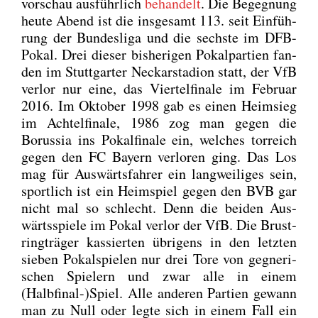
vor­schau aus­führ­lich
behan­delt
. Die Begeg­nung
heu­te Abend ist die ins­ge­samt 113. seit Ein­füh­
rung der Bun­des­li­ga und die sechs­te im DFB-
Pokal. Drei die­ser bis­he­ri­gen Pokal­par­tien fan­
den im Stutt­gar­ter Neckar­sta­di­on statt, der VfB
ver­lor nur eine, das Vier­tel­fi­na­le im Febru­ar
2016. Im Okto­ber 1998 gab es einen Heim­sieg
im Ach­tel­fi­na­le, 1986 zog man gegen die
Borus­sia ins Pokal­fi­na­le ein, wel­ches tor­reich
gegen den FC Bay­ern ver­lo­ren ging. Das Los
mag für Aus­wärts­fah­rer ein lang­wei­li­ges sein,
sport­lich ist ein Heim­spiel gegen den BVB gar
nicht mal so schlecht. Denn die bei­den Aus­
wärts­spie­le im Pokal ver­lor der VfB. Die Brust­
ring­trä­ger kas­sier­ten übri­gens in den letz­ten
sie­ben Pokal­spie­len nur drei Tore von geg­ne­ri­
schen Spie­lern und zwar alle in einem
(Halbfinal-)Spiel. Alle ande­ren Par­tien gewann
man zu Null oder leg­te sich in einem Fall ein