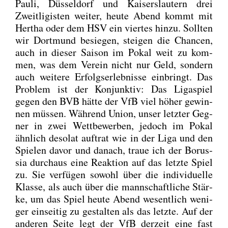
Pau­li, Düs­sel­dorf und Kai­sers­lau­tern drei
Zweit­li­gis­ten wei­ter, heu­te Abend kommt mit
Her­tha oder dem HSV ein vier­tes hin­zu. Soll­ten
wir Dort­mund besie­gen, stei­gen die Chan­cen,
auch in die­ser Sai­son im Pokal weit zu kom­
men, was dem Ver­ein nicht nur Geld, son­dern
auch wei­te­re Erfolgs­er­leb­nis­se ein­bringt. Das
Pro­blem ist der Kon­junk­tiv: Das Liga­spiel
gegen den BVB hät­te der VfB viel höher gewin­
nen müs­sen. Wäh­rend Uni­on, unser letz­ter Geg­
ner in zwei Wett­be­wer­ben, jedoch im Pokal
ähn­lich deso­lat auf­trat wie in der Liga und den
Spie­len davor und danach, traue ich der Borus­
sia durch­aus eine Reak­ti­on auf das letz­te Spiel
zu. Sie ver­fü­gen sowohl über die indi­vi­du­el­le
Klas­se, als auch über die mann­schaft­li­che Stär­
ke, um das Spiel heu­te Abend wesent­lich weni­
ger ein­sei­tig zu gestal­ten als das letz­te. Auf der
ande­ren Sei­te legt der VfB der­zeit eine fast