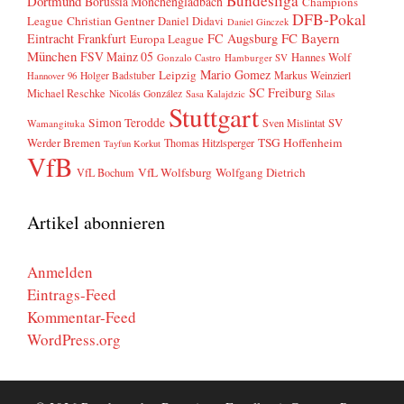
Bundesliga
Dortmund
Borussia Mönchengladbach
Champions
DFB-Pokal
League
Christian Gentner
Daniel Didavi
Daniel Ginczek
FC Bayern
Eintracht Frankfurt
FC Augsburg
Europa League
München
FSV Mainz 05
Hannes Wolf
Gonzalo Castro
Hamburger SV
Mario Gomez
Leipzig
Markus Weinzierl
Holger Badstuber
Hannover 96
SC Freiburg
Michael Reschke
Nicolás González
Sasa Kalajdzic
Silas
Stuttgart
Simon Terodde
SV
Sven Mislintat
Wamangituka
Werder Bremen
TSG Hoffenheim
Thomas Hitzlsperger
Tayfun Korkut
VfB
VfL Wolfsburg
Wolfgang Dietrich
VfL Bochum
Artikel abonnieren
Anmelden
Eintrags-Feed
Kommentar-Feed
WordPress.org