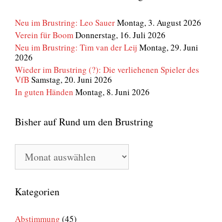
Neu im Brustring: Leo Sauer
Montag, 3. August 2026
Verein für Boom
Donnerstag, 16. Juli 2026
Neu im Brustring: Tim van der Leij
Montag, 29. Juni
2026
Wieder im Brustring (?): Die verliehenen Spieler des
VfB
Samstag, 20. Juni 2026
In guten Händen
Montag, 8. Juni 2026
Bisher auf Rund um den Brustring
Bisher
auf
Rund
um
den
Kategorien
Brustring
Abstimmung
(45)