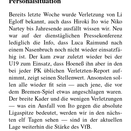
Personalsituation
Bereits letz­te Woche wur­de Ver­let­zung von Li
Egloff bekannt, auch dass Hiro­ki Ito wie Niko
Nar­tey bis Jah­res­en­de aus­fällt wis­sen wir. Neu
war auf der diens­täg­li­chen Pres­se­kon­fe­renz
ledig­lich die Info, dass Luca Rai­mund nach
einem Nasen­bruch noch nicht wie­der ein­satz­fä­
hig ist. Der kam zwar zuletzt wie­der bei der
U19 zum Ein­satz, dass Hoe­neß ihn aber in den
bei jeder PK übli­chen Ver­letz­ten-Report auf­
nimmt, zeigt sei­nen Stel­len­wert. Ansons­ten sol­
len alle wie­der fit sein — auch jene, die vor
dem Bre­men-Spiel etwas ange­schla­gen waren.
Der brei­te Kader und die weni­gen Ver­let­zun­gen
— was ein Aus­fall von Ito gegen die abso­lu­te
Liga­spit­ze bedeu­tet, wer­den wir in den nächs­
ten elf Tagen sehen — sind in der aktu­el­len
Lage wei­ter­hin die Stär­ke des VfB.