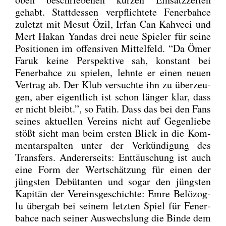
gehabt. Statt­des­sen ver­pflich­te­te Fener­bah­ce
zuletzt mit Mesut Özil, Irfan Can Kah­ve­ci und
Mert Hakan Yan­das drei neue Spie­ler für sei­ne
Posi­tio­nen im offen­si­ven Mit­tel­feld. “Da Ömer
Faruk kei­ne Per­spek­ti­ve sah, kon­stant bei
Fener­bah­ce zu spie­len, lehn­te er einen neu­en
Ver­trag ab. Der Klub ver­such­te ihn zu über­zeu­
gen, aber eigent­lich ist schon län­ger klar, dass
er nicht bleibt.”, so Fatih. Dass das bei den Fans
sei­nes aktu­el­len Ver­eins nicht auf Gegen­lie­be
stößt sieht man beim ers­ten Blick in die Kom­
men­tar­spal­ten unter der Ver­kün­di­gung des
Trans­fers. Ande­rer­seits: Ent­täu­schung ist auch
eine Form der Wert­schät­zung für einen der
jüngs­ten Debü­tan­ten und sogar den jüngs­ten
Kapi­tän der Ver­eins­ge­schich­te: Emre Belö­zog­
lu über­gab bei sei­nem letz­ten Spiel für Fener­
bah­ce nach sei­ner Aus­wechs­lung die Bin­de dem