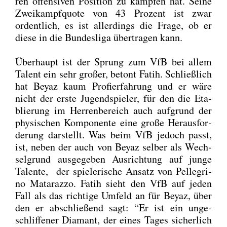
ren offen­si­ven Posi­ti­on zu kämp­fen hat. Sei­ne
Zwei­kampf­quo­te von 43 Pro­zent ist zwar
ordent­lich, es ist aller­dings die Fra­ge, ob er
die­se in die Bun­des­li­ga über­tra­gen kann.
Über­haupt ist der Sprung zum VfB bei allem
Talent ein sehr gro­ßer, betont Fatih. Schließ­lich
hat Bey­az kaum Pro­fi­erfah­rung und er wäre
nicht der ers­te Jugend­spie­ler, für den die Eta­
blie­rung im Her­ren­be­reich auch auf­grund der
phy­si­schen Kom­po­nen­te eine gro­ße Her­aus­for­
de­rung dar­stellt. Was beim VfB jedoch passt,
ist, neben der auch von Bey­az sel­ber als Wech­
sel­grund aus­ge­ge­ben Aus­rich­tung auf jun­ge
Talen­te, der spie­le­ri­sche Ansatz von Pel­le­gri­
no Mat­a­raz­zo. Fatih sieht den VfB auf jeden
Fall als das rich­ti­ge Umfeld an für Bey­az, über
den er abschlie­ßend sagt: “Er ist ein unge­
schlif­fe­ner Dia­mant, der eines Tages sicher­lich