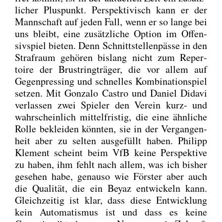
li­cher Plus­punkt. Per­spek­ti­visch kann er der
Mann­schaft auf jeden Fall, wenn er so lan­ge bei
uns bleibt, eine zusätz­li­che Opti­on im Offen­
siv­spiel bie­ten. Denn Schnitt­stel­len­päs­se in den
Straf­raum gehö­ren bis­lang nicht zum Reper­
toire der Brust­ring­trä­ger, die vor allem auf
Gegen­pres­sing und schnel­les Kom­bi­na­ti­onspiel
set­zen. Mit Gon­za­lo Cas­tro und Dani­el Dida­vi
ver­las­sen zwei Spie­ler den Ver­ein kurz- und
wahr­schein­lich mit­tel­fris­tig, die eine ähn­li­che
Rol­le beklei­den könn­ten, sie in der Ver­gan­gen­
heit aber zu sel­ten aus­ge­füllt haben. Phil­ipp
Kle­ment scheint beim VfB kei­ne Per­spek­ti­ve
zu haben, ihm fehlt nach allem, was ich bis­her
gese­hen habe, genau­so wie Förs­ter aber auch
die Qua­li­tät, die ein Bey­az ent­wi­ckeln kann.
Gleich­zei­tig ist klar, dass die­se Ent­wick­lung
kein Auto­ma­tis­mus ist und dass es kei­ne