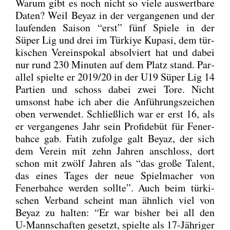
War­um gibt es noch nicht so vie­le aus­wert­ba­re
Daten? Weil Bey­az in der ver­gan­ge­nen und der
lau­fen­den Sai­son “erst” fünf Spie­le in der
Süper Lig und drei im Tür­ki­ye Kupa­si, dem tür­
ki­schen Ver­eins­po­kal absol­viert hat und dabei
nur rund 230 Minu­ten auf dem Platz stand. Par­
al­lel spiel­te er 2019/20 in der U19 Süper Lig 14
Par­tien und schoss dabei zwei Tore. Nicht
umsonst habe ich aber die Anfüh­rungs­zei­chen
oben ver­wen­det. Schließ­lich war er erst 16, als
er ver­gan­ge­nes Jahr sein Pro­fi­de­büt für Fener­
bah­ce gab. Fatih zufol­ge galt Bey­az, der sich
dem Ver­ein mit zehn Jah­ren anschloss, dort
schon mit zwölf Jah­ren als “das gro­ße Talent,
das eines Tages der neue Spiel­ma­cher von
Fener­bah­ce wer­den soll­te”. Auch beim tür­ki­
schen Ver­band scheint man ähn­lich viel von
Bey­az zu hal­ten: “Er war bis­her bei all den
U‑Mannschaften gesetzt, spiel­te als 17-Jäh­ri­ger