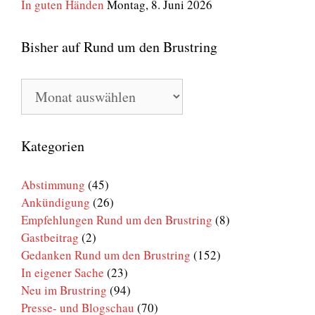
In guten Händen
Montag, 8. Juni 2026
Bisher auf Rund um den Brustring
Bisher
auf
Rund
um
den
Kategorien
Brustring
Abstimmung
(45)
Ankündigung
(26)
Empfehlungen Rund um den Brustring
(8)
Gastbeitrag
(2)
Gedanken Rund um den Brustring
(152)
In eigener Sache
(23)
Neu im Brustring
(94)
Presse- und Blogschau
(70)