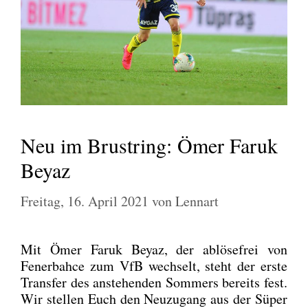
Neu im Brustring: Ömer Faruk
Beyaz
Freitag, 16. April 2021
von
Lennart
Mit Ömer Faruk Bey­az, der ablö­se­frei von
Fener­bah­ce zum VfB wech­selt, steht der ers­te
Trans­fer des anste­hen­den Som­mers bereits fest.
Wir stel­len Euch den Neu­zu­gang aus der Süper