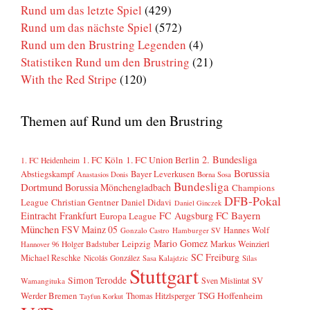
Rund um das letzte Spiel
(429)
Rund um das nächste Spiel
(572)
Rund um den Brustring Legenden
(4)
Statistiken Rund um den Brustring
(21)
With the Red Stripe
(120)
Themen auf Rund um den Brustring
2. Bundesliga
1. FC Köln
1. FC Union Berlin
1. FC Heidenheim
Borussia
Abstiegskampf
Bayer Leverkusen
Anastasios Donis
Borna Sosa
Bundesliga
Dortmund
Borussia Mönchengladbach
Champions
DFB-Pokal
League
Christian Gentner
Daniel Didavi
Daniel Ginczek
FC Bayern
Eintracht Frankfurt
FC Augsburg
Europa League
München
FSV Mainz 05
Hannes Wolf
Gonzalo Castro
Hamburger SV
Mario Gomez
Leipzig
Markus Weinzierl
Holger Badstuber
Hannover 96
SC Freiburg
Michael Reschke
Nicolás González
Sasa Kalajdzic
Silas
Stuttgart
Simon Terodde
SV
Sven Mislintat
Wamangituka
Werder Bremen
TSG Hoffenheim
Thomas Hitzlsperger
Tayfun Korkut