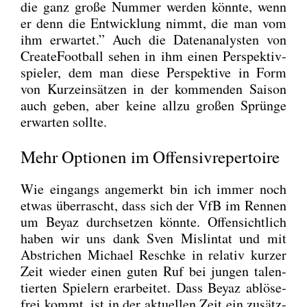
die ganz gro­ße Num­mer wer­den könn­te, wenn
er denn die Ent­wick­lung nimmt, die man vom
ihm erwar­tet.” Auch die Daten­ana­lys­ten von
Crea­teFoot­ball sehen in ihm einen Per­spek­tiv­
spie­ler, dem man die­se Per­spek­ti­ve in Form
von Kurz­ein­sät­zen in der kom­men­den Sai­son
auch geben, aber kei­ne all­zu gro­ßen Sprün­ge
erwar­ten soll­te.
Mehr Optionen im Offensivrepertoire
Wie ein­gangs ange­merkt bin ich immer noch
etwas über­rascht, dass sich der VfB im Ren­nen
um Bey­az durch­set­zen könn­te. Offen­sicht­lich
haben wir uns dank Sven Mislin­tat und mit
Abstri­chen Micha­el Resch­ke in rela­tiv kur­zer
Zeit wie­der einen guten Ruf bei jun­gen talen­
tier­ten Spie­lern erar­bei­tet. Dass Bey­az ablö­se­
frei kommt, ist in der aktu­el­len Zeit ein zusätz­