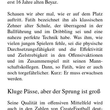
erst 16 Jah­re alten Bey­az.
Schau­en wir aber mal, wie er auf dem Platz
auf­tritt. Fatih bezeich­net ihn als klas­si­schen
Zeh­ner alter Schu­le, der über­ra­gend in der
Ball­füh­rung und im Dribb­ling sei und eine
nahe­zu per­fek­te Tech­nik habe. Was ihm, wie
vie­len jun­gen Spie­lern feh­le, sei die phy­si­sche
Durch­set­zungs­fä­hig­keit und die Effek­ti­vi­tät
und Ziel­stre­big­keit in den Offen­siv­ak­tio­nen
und im Zusam­men­spiel mit sei­nen Mann­
schafts­kol­le­gen. Dann, so Fatih, wäre er auch
noch tor­ge­fähr­li­cher. Kurz: Er muss erwach­sen
wer­den.
Kluge Pässe, aber der Sprung ist groß
Sei­ne Qua­li­tät im offen­si­ven Mit­tel­feld wird
auch in den Zah­len von Crea­teFoot­ball deut­