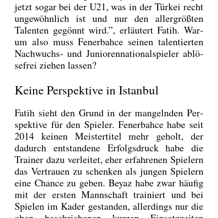
jetzt sogar bei der U21, was in der Tür­kei recht
unge­wöhn­lich ist und nur den aller­größ­ten
Talen­ten gegönnt wird.”, erläu­tert Fatih. War­
um also muss Fener­bah­ce sei­nen talen­tier­ten
Nach­wuchs- und Junio­ren­na­tio­nal­spie­ler ablö­
se­frei zie­hen las­sen?
Keine Perspektive in Istanbul
Fatih sieht den Grund in der man­geln­den Per­
spek­ti­ve für den Spie­ler. Fener­bah­ce habe seit
2014 kei­nen Meis­ter­ti­tel mehr geholt, der
dadurch ent­stan­de­ne Erfolgs­druck habe die
Trai­ner dazu ver­lei­tet, eher erfah­re­nen Spie­lern
das Ver­trau­en zu schen­ken als jun­gen Spie­lern
eine Chan­ce zu geben. Bey­az habe zwar häu­fig
mit der ers­ten Mann­schaft trai­niert und bei
Spie­len im Kader gestan­den, aller­dings nur die
oben beschrie­be­nen kur­zen Ein­satz­zei­ten