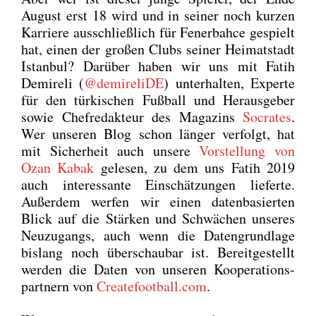
August erst 18 wird und in sei­ner noch kur­zen
Kar­rie­re aus­schließ­lich für Fener­bah­ce gespielt
hat, einen der gro­ßen Clubs sei­ner Hei­mat­stadt
Istan­bul? Dar­über haben wir uns mit Fatih
Demi­re­li (
@demireliDE
) unter­hal­ten, Exper­te
für den tür­ki­schen Fuß­ball und Her­aus­ge­ber
sowie Chef­re­dak­teur des Maga­zins
Socra­tes
.
Wer unse­ren Blog schon län­ger ver­folgt, hat
mit Sicher­heit auch unse­re
Vor­stel­lung von
Ozan Kabak
gele­sen, zu dem uns Fatih 2019
auch inter­es­san­te Ein­schät­zun­gen lie­fer­te.
Außer­dem wer­fen wir einen daten­ba­sier­ten
Blick auf die Stär­ken und Schwä­chen unse­res
Neu­zu­gangs, auch wenn die Daten­grund­la­ge
bis­lang noch über­schau­bar ist. Bereit­ge­stellt
wer­den die Daten von unse­ren Koope­ra­ti­ons­
part­nern von
Createfootball.com
.