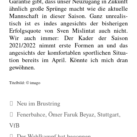
Garan­tie gibt, dass unser Neu­zu­gang in Zukunft
ähn­lich gro­ße Sprün­ge macht wie die aktu­el­le
Mann­schaft in die­ser Sai­son. Ganz unrea­lis­
tisch ist es indes ange­sichts der bis­he­ri­gen
Erfolgs­quo­te von Sven Mislin­tat auch nicht.
Wir auch immer: Der Kader der Sai­son
2021/2022 nimmt ers­te For­men an und das
ange­sichts der kom­for­ta­blen sport­li­chen Situa­
ti­on bereits im April. Könn­te ich mich dran
gewöh­nen.
Titel­bild: © ima­go
Kategorien
Neu im Brustring
Schlagwörter
Fenerbahce
,
Ömer Faruk Beyaz
,
Stuttgart
,
VfB
Der Wahlkampf hat begonnen