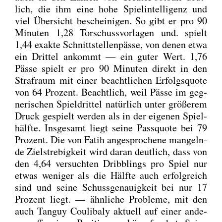
lich, die ihm eine hohe Spiel­in­tel­li­genz und
viel Über­sicht beschei­ni­gen. So gibt er pro 90
Minu­ten 1,28 Tor­schuss­vor­la­gen und. spielt
1,44 exak­te Schnitt­stel­len­päs­se, von denen etwa
ein Drit­tel ankommt — ein guter Wert. 1,76
Päs­se spielt er pro 90 Minu­ten direkt in den
Straf­raum mit einer beacht­li­chen Erfolgs­quo­te
von 64 Pro­zent. Beacht­lich, weil Päs­se im geg­
ne­ri­schen Spiel­drit­tel natür­lich unter grö­ße­rem
Druck gespielt wer­den als in der eige­nen Spiel­
hälf­te. Ins­ge­samt liegt sei­ne Pass­quo­te bei 79
Pro­zent. Die von Fatih ange­spro­che­ne man­geln­
de Ziel­stre­big­keit wird dar­an deut­lich, dass von
den 4,64 ver­such­ten Dribb­lings pro Spiel nur
etwas weni­ger als die Hälf­te auch erfolg­reich
sind und sei­ne Schuss­ge­nau­ig­keit bei nur 17
Pro­zent liegt. — ähn­li­che Pro­ble­me, mit den
auch Tan­guy Cou­li­ba­ly aktu­ell auf einer ande­