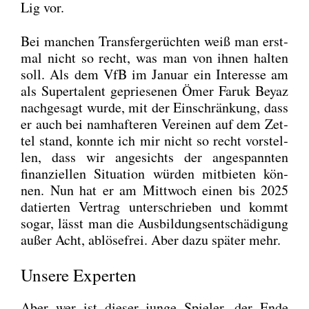
Lig vor.
Bei man­chen Trans­fer­ge­rüch­ten weiß man erst­
mal nicht so recht, was man von ihnen hal­ten
soll. Als dem VfB im Janu­ar ein Inter­es­se am
als Super­ta­lent geprie­se­nen Ömer Faruk Bey­az
nach­ge­sagt wur­de, mit der Ein­schrän­kung, dass
er auch bei nam­haf­te­ren Ver­ei­nen auf dem Zet­
tel stand, konn­te ich mir nicht so recht vor­stel­
len, dass wir ange­sichts der ange­spann­ten
finan­zi­el­len Situa­ti­on wür­den mit­bie­ten kön­
nen. Nun hat er am Mitt­woch einen bis 2025
datier­ten Ver­trag unter­schrie­ben und kommt
sogar, lässt man die Aus­bil­dungs­ent­schä­di­gung
außer Acht, ablö­se­frei. Aber dazu spä­ter mehr.
Unsere Experten
Aber wer ist die­ser jun­ge Spie­ler, der Ende