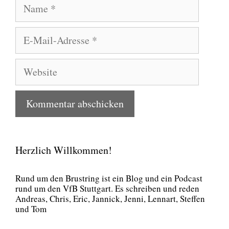
Name
E-
Mail-
Adresse
Website
Herzlich Willkommen!
Rund um den Brust­ring ist ein Blog und ein Pod­cast
rund um den VfB Stutt­gart. Es schrei­ben und reden
Andre­as, Chris, Eric, Jan­nick, Jen­ni, Lenn­art, Stef­fen
und Tom