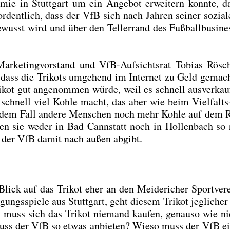
o­mie in Stutt­gart um ein Ange­bot erwei­tern konn­te, 
r­dent­lich, dass der VfB sich nach Jah­ren sei­ner sozia­
 bewusst wird und über den Tel­ler­rand des Fuß­ball­busi­ne
­ke­ting­vor­stand und VfB-Auf­sichts­rat Tobi­as Rös­c
 dass die Tri­kots umge­hend im Inter­net zu Geld gemac
kot gut ange­nom­men wür­de, weil es schnell aus­ver­kau
schnell viel Koh­le macht, das aber wie beim Viel­falts-
 jedem Fall ande­re Men­schen noch mehr Koh­le auf dem
n sie weder in Bad Cannstatt noch in Hol­len­bach so r
ld der VfB damit nach außen abgibt.
ick auf das Tri­kot eher an den Mei­de­ri­cher Sport­ver­
ngs­spie­le aus Stutt­gart, geht die­sem Tri­kot jeg­li­che
 muss sich das Tri­kot nie­mand kau­fen, genau­so wie n
so muss der VfB so etwas anbie­ten? Wie­so muss der VfB e