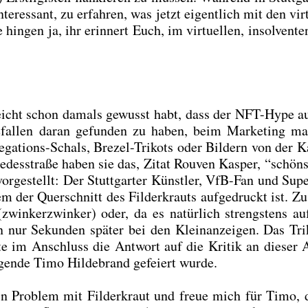
s­sant, zu erfah­ren, was jetzt eigent­lich mit den vir­tu
in­gen ja, ihr erin­nert Euch, im vir­tu­el­len, insol­ven­te
­leicht schon damals gewusst habt, dass der NFT-Hype 
al­len dar­an gefun­den zu haben, beim Mar­ke­ting m
ga­ti­ons-Schals, Bre­zel-Tri­kots oder Bil­dern von der K
es­stra­ße haben sie das, Zitat Rou­ven Kas­per, “schöns­
or­ge­stellt: Der Stutt­gar­ter Künst­ler, VfB-Fan und Supe
m der Quer­schnitt des Fil­der­krauts auf­ge­druckt ist. Z
wink­er­zwin­ker) oder, da es natür­lich strengs­tens a
n nur Sekun­den spä­ter bei den Klein­an­zei­gen. Das Tri­
e im Anschluss die Ant­wort auf die Kri­tik an die­ser A
en­de Timo Hil­de­brand gefei­ert wur­de.
in Pro­blem mit Fil­der­kraut und freue mich für Timo, 