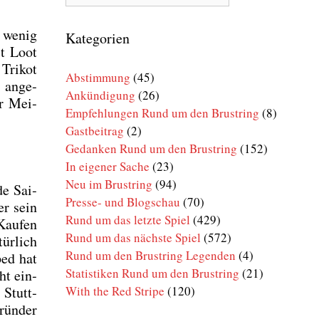
Rund
um
u wenig
den
Kategorien
Brustring
it Loot
Tri­kot
Abstimmung
(45)
r ange­
Ankündigung
(26)
er Mei­
Empfehlungen Rund um den Brustring
(8)
Gastbeitrag
(2)
Gedanken Rund um den Brustring
(152)
In eigener Sache
(23)
Neu im Brustring
(94)
de Sai­
Presse- und Blogschau
(70)
er sein
Rund um das letzte Spiel
(429)
Kau­fen
Rund um das nächste Spiel
(572)
ür­lich
Rund um den Brustring Legenden
(4)
ped hat
Statistiken Rund um den Brustring
(21)
ht ein­
 Stutt­
With the Red Stripe
(120)
rün­der