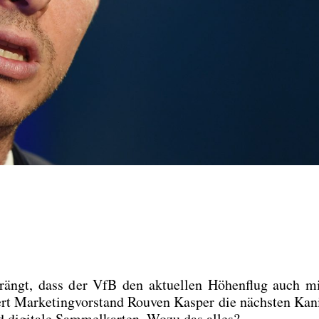
r­drängt, dass der VfB den aktu­el­len Höhen­flug auch 
bert Mar­ke­ting­vor­stand Rou­ven Kas­per die nächs­ten Kan
digi­ta­le Sam­mel­kar­ten. Wozu das alles?