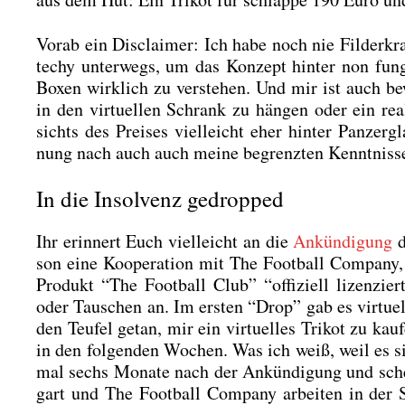
Vor­ab ein Dis­clai­mer: Ich habe noch nie Fil­der­k
techy unter­wegs, um das Kon­zept hin­ter non fun­g
Boxen wirk­lich zu ver­ste­hen. Und mir ist auch bewu
in den vir­tu­el­len Schrank zu hän­gen oder ein re
sichts des Prei­ses viel­leicht eher hin­ter Pan­ze
nung nach auch auch mei­ne begrenz­ten Kennt­nis­se
In die Insolvenz gedropped
Ihr erin­nert Euch viel­leicht an die
Ankün­di­gung
d
son eine Koope­ra­ti­on mit The Foot­ball Com­pa­n
Pro­dukt “The Foot­ball Club” “offi­zi­ell lizen­zier
oder Tau­schen an. Im ers­ten “Drop” gab es vir­tu­el­
den Teu­fel getan, mir ein vir­tu­el­les Tri­kot zu k
in den fol­gen­den Wochen. Was ich weiß, weil es sic
mal sechs Mona­te nach der Ankün­di­gung und schei
gart und The Foot­ball Com­pa­ny arbei­ten in der