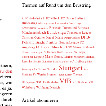
Themen auf Rund um den Brustring
r
2.
1. FC Köln
1. FC Union Berlin
1. FC Heidenheim
Bundesliga
Abstiegskampf
Bayer
Anastasios Donis
­
Borussia Dortmund
Borussia
Leverkusen
Borna Sosa
Bundesliga
Mönchengladbach
Champions League
DFB-
Christian Gentner
Daniel Didavi
Daniel Ginczek
Pokal
Eintracht Frankfurt
FC
Europa League
FC Bayern München
Augsburg
FSV Mainz 05
Gonzalo
Hannes Wolf
Castro
Hamburger SV
Holger
Hannover 96
Mario Gomez
Leipzig
Markus Weinzierl
Michael
Badstuber
SC Freiburg
Reschke
Nicolás González
Sasa Kalajdzic
Silas
t­nern,
Stuttgart
Simon Terodde
Sven
Wamangituka
 zu den
SV Werder Bremen
Mislintat
Thomas
Tayfun Korkut
i­tern,
VfB
er, wie
TSG Hoffenheim
VfL
Hitzlsperger
VfL Bochum
 es ja,
Wolfsburg
Wolfgang Dietrich
­ge­ren
el durch
Artikel abonnieren
art nie­