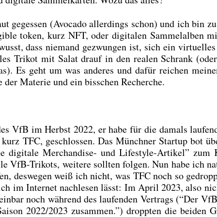
raut geges­sen (Avo­ca­do aller­dings schon) und ich bin z
i­ble token, kurz NFT, oder digi­ta­len Sam­mel­al­ben m
sst, dass nie­mand gezwun­gen ist, sich ein vir­tu­el­les 
a­les Tri­kot mit Salat drauf in den rea­len Schrank (ode
r­glas). Es geht um was ande­res und dafür rei­chen mei­n
 der Mate­rie und ein biss­chen Recher­che.
es VfB im Herbst 2022, er habe für die damals lau­fen­
y, kurz TFC, geschlos­sen. Das Münch­ner Start­up bot üb
­te digi­ta­le Mer­chan­di­se- und Life­style-Arti­kel” zum 
le VfB-Tri­kots, wei­te­re soll­ten fol­gen. Nun habe ich nat
au­fen, des­we­gen weiß ich nicht, was TFC noch so gedrop­
h im Inter­net nach­le­sen lässt: Im April 2023, also nic
n­bar noch wäh­rend des lau­fen­den Ver­trags (“Der VfB
 Sai­son 2022/2023 zusam­men.”) dropp­ten die bei­den G