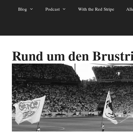
Zum
Blog
Podcast
With the Red Stripe
All
Inhalt
springen
Rund um den Brustr