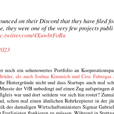
.
un­ced on their Dis­cord that they have filed fo
a­te, they were one of the very few pro­jects publi
ic.twitter.com/4XuwbtFoRa
2023
och ein sehens­wer­tes Port­fo­lio an Koope­ra­ti­ons­par
rü­der, als auch Joshua Kim­mich und Cesc Fab­re­gas
ie Hin­ter­grün­de nicht und dass Start­ups auch mal sche
: Muss­te der VfB unbe­dingt auf einen Zug auf­sprin­gen d
l­gleis war und dort seit­dem vor sich hin ros­tet? Zumal
, schon mal einen ähn­li­chen Rohr­kre­pie­rer in der jün
­tik des dama­li­gen Wirt­schafts­mi­nis­ters Sig­mar Gabri­
 Erst­li­gis­ten flan­kie­ren zu müs­sen. Wäh­rend in Stutt­g