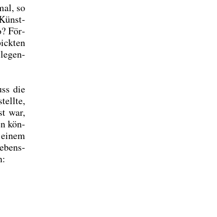
umal, so
r Künst­
o? För­
ick­ten
le­gen­
uss die
ell­te,
st war,
en kön­
s einem
Lebens­
n: