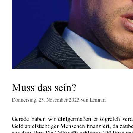
Muss das sein?
Donnerstag, 23. November 2023
von
Lennart
Gera­de haben wir eini­ger­ma­ßen erfolg­reich ve
Geld spiel­süch­ti­ger Men­schen finan­ziert, da zau­
aus dem Hut: Ein Tri­kot für schlap­pe 190 Euro und 