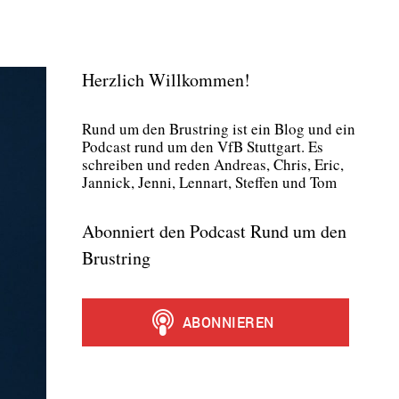
Herzlich Willkommen!
Rund um den Brust­ring ist ein Blog und ein
Pod­cast rund um den VfB Stutt­gart. Es
schrei­ben und reden Andre­as, Chris, Eric,
Jan­nick, Jen­ni, Lenn­art, Stef­fen und Tom
Abonniert den Podcast Rund um den
Brustring