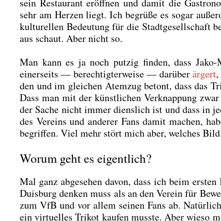
sein Restau­rant eröff­nen und damit die Gas­tro­n
sehr am Her­zen liegt. Ich begrü­ße es sogar außer­o
kul­tu­rel­len Bedeu­tung für die Stadt­ge­sell­schaft
aus schaut. Aber nicht so.
Man kann es ja noch put­zig fin­den, dass Jako-Mar
einer­seits — berech­tig­ter­wei­se — dar­über
ärgert
,
den und im glei­chen Atem­zug betont, dass das Tri­
Dass man mit der künst­li­chen Ver­knap­pung zwar 
der Sache nicht immer diens­lich ist und dass in
des Ver­eins und ande­rer Fans damit machen, habe
begrif­fen. Viel mehr stört mich aber, wel­ches Bi
Worum geht es eigentlich?
Mal ganz abge­se­hen davon, dass ich beim ers­ten Bl
Duis­burg den­ken muss als an den Ver­ein für Bewe­gu
zum VfB und vor allem sei­nen Fans ab. Natür­lich
ein vir­tu­el­les Tri­kot kau­fen muss­te. Aber wie­