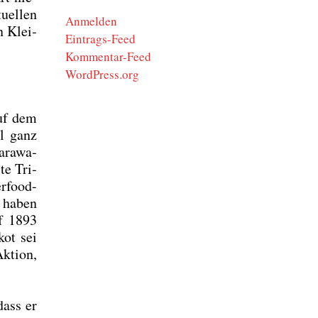
­el­len
Anmelden
n Klei­
Eintrags-Feed
Kommentar-Feed
WordPress.org
auf dem
al ganz
ara­wa­
te Tri­
r­food-
u haben
uf 1893
kot sei
kti­on,
dass er