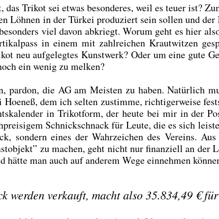
iert, das Tri­kot sei etwas beson­de­res, weil es teu­er ist? Z
i­gen Löh­nen in der Tür­kei pro­du­ziert sein sol­len und de
ch beson­ders viel davon abkriegt. Wor­um geht es hier als
i­kal­pass in einem mit zahl­rei­chen Kraut­wit­zen gesp
ri­kot neu auf­ge­leg­tes Kunst­werk? Oder um eine gute Ge
ell noch ein wenig zu mel­ken?
in, par­don, die AG am Meis­ten zu haben. Natür­lich m
oe­neß, dem ich sel­ten zustim­me, rich­ti­ger­wei­se fest­st
­ka­len­der in Tri­kot­form, der heu­te bei mir in der Po
prei­si­gem Schnick­schnack für Leu­te, die es sich leis­t
k, son­dern eines der Wahr­zei­chen des Ver­eins. Au
nst­ob­jekt” zu machen, geht nicht nur finan­zi­ell an der 
Geld hät­te man auch auf ande­rem Wege ein­neh­men kön­ne
 wer­den ver­kauft, macht also 35.834,49 € für