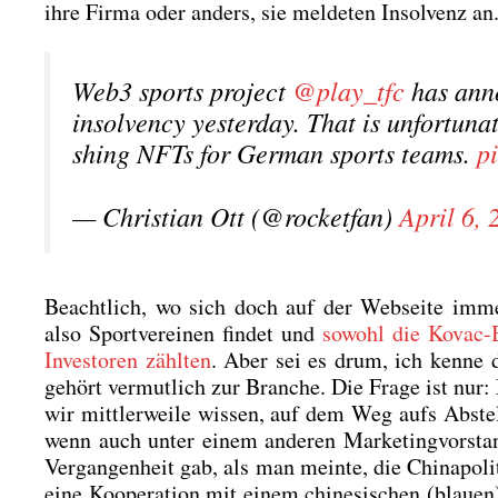
ihre Fir­ma oder anders, sie mel­de­ten Insol­venz an
Web3 sports pro­ject
@play_tfc
has anno
insol­ven­cy yes­ter­day. That is unfort­u­n
shing NFTs for Ger­man sports teams.
p
— Chris­ti­an Ott (@rocketfan)
April 6, 
Beacht­lich, wo sich doch auf der Web­sei­te immer n
also Sport­ver­ei­nen fin­det und
sowohl die Kovac-B
Inves­to­ren zähl­ten
. Aber sei es drum, ich ken­ne d
gehört ver­mut­lich zur Bran­che. Die Fra­ge ist nur
wir mitt­ler­wei­le wis­sen, auf dem Weg aufs Abstel
wenn auch unter einem ande­ren Mar­ke­ting­vor­stand
Ver­gan­gen­heit gab, als man mein­te, die Chi­na­po­li
eine Koope­ra­ti­on mit einem chi­ne­si­schen (blau­en)