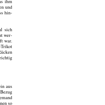
das ihm
len und
ss hin­
hl sich
ht wer­
ft war.
Tri­kot
 Rücken
ich­tig
ein aus
r Bezug
ie­mand
inen so