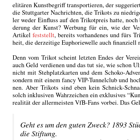
eli­tä­ren Kunst­be­griff trans­por­tie­ren, der sug­ge­r
die Stutt­gar­ter Nach­rich­ten, die Tri­kots zu nied­r
ler weder Ein­fluss auf den Tri­kot­preis hat­te, no
de­rung der Kunst? Wer­bung für ein, wie der Ver­t
Arti­kel
fest­stellt
, bereits vor­han­de­nes und fürs T
heit, die der­zei­ti­ge Eupho­rie­wel­le auch finan­zi­
Denn vom Tri­kot scheint letz­ten Endes der Ver­e
auch Geld ver­die­nen und das tut sie, wie schon Uli H
nicht mit Steh­platz­kar­ten und dem Scho­ko-Advents
son­dern mit einem fan­cy VIP-Tun­nel­club und hoch­
nen. Aber Tri­kots sind eben kein Schnick-Schnac
solch inklu­si­ven Wahr­zei­chen ein exklu­si­ves “Ku
rea­li­tät der aller­meis­ten VfB-Fans vor­bei. Das 
Geht es um den guten Zweck? 1893 Stück
die Stif­tung.