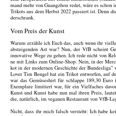
mand mehr von Guang­zhou redet, wäre es schon inter­e
Tri­kots aus dem Herbst 2022 pas­siert ist. Denn die h
der­schrank.
Vom Preis der Kunst
War­um erzäh­le ich Euch das, auch wenn ihr viel
abstei­gen­den Ast war? Nun, der VfB scheint Gef
inno­va­ti­ve Wege zu gehen. Ich rede nicht von Rele­
ne mit Links zum Online-Shop. Nein, in der Mer­ce­d
kot in der moder­nen Geschich­te der Bun­des­li­ga” v
Lover Tim Ben­gel hat ein Tri­kot ent­wor­fen, auf de
war das Gemü­se­shirt für schlap­pe 189,30 Euro (z
Exem­pla­re limi­tiert war, für ein Viel­fa­ches davo
Kunst und Kunst habe nun mal ihren Preis, lau­te­t
die, natür­lich, im vega­nen Restau­rant von VfB-Leg
Nicht, dass ihr mich falsch ver­steht: Ich habe ke