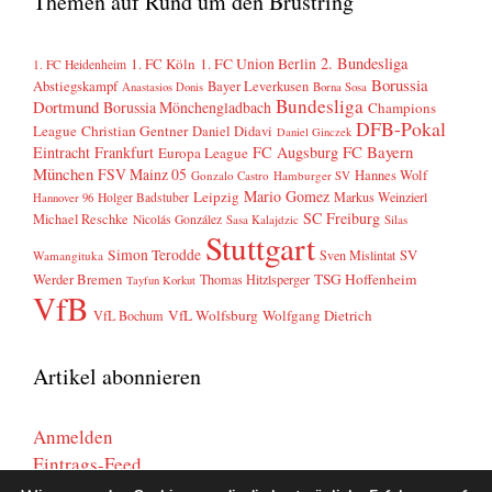
Themen auf Rund um den Brustring
2. Bundesliga
1. FC Köln
1. FC Union Berlin
1. FC Heidenheim
Borussia
Abstiegskampf
Bayer Leverkusen
Anastasios Donis
Borna Sosa
Bundesliga
Dortmund
Borussia Mönchengladbach
Champions
DFB-Pokal
League
Christian Gentner
Daniel Didavi
Daniel Ginczek
FC Bayern
Eintracht Frankfurt
FC Augsburg
Europa League
München
FSV Mainz 05
Hannes Wolf
Gonzalo Castro
Hamburger SV
Mario Gomez
Leipzig
Markus Weinzierl
Holger Badstuber
Hannover 96
SC Freiburg
Michael Reschke
Nicolás González
Sasa Kalajdzic
Silas
Stuttgart
Simon Terodde
SV
Sven Mislintat
Wamangituka
Werder Bremen
TSG Hoffenheim
Thomas Hitzlsperger
Tayfun Korkut
VfB
VfL Wolfsburg
Wolfgang Dietrich
VfL Bochum
Artikel abonnieren
Anmelden
Eintrags-Feed
Kommentar-Feed