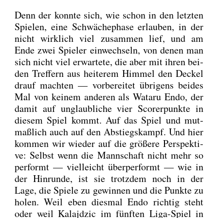
Denn der konn­te sich, wie schon in den letz­ten
Spie­len, eine Schwä­che­pha­se erlau­ben, in der
nicht wirk­lich viel zusam­men lief, und am
Ende zwei Spie­ler ein­wech­seln, von denen man
sich nicht viel erwar­te­te, die aber mit ihren bei­
den Tref­fern aus hei­te­rem Him­mel den Deckel
drauf mach­ten — vor­be­rei­tet übri­gens bei­des
Mal von kei­nem ande­ren als Wata­ru Endo, der
damit auf unglaub­li­che vier Scor­er­punk­te in
die­sem Spiel kommt. Auf das Spiel und mut­
maß­lich auch auf den Abstiegs­kampf. Und hier
kom­men wir wie­der auf die grö­ße­re Per­spek­ti­
ve: Selbst wenn die Mann­schaft nicht mehr so
per­formt — viel­leicht über­per­formt — wie in
der Hin­run­de, ist sie trotz­dem noch in der
Lage, die Spie­le zu gewin­nen und die Punk­te zu
holen. Weil eben dies­mal Endo rich­tig steht
oder weil Kalajd­zic im fünf­ten Liga-Spiel in