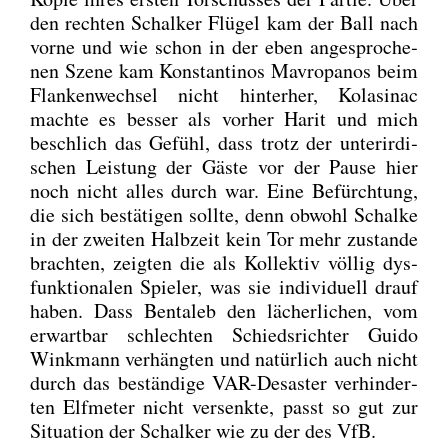
den rech­ten Schal­ker Flü­gel kam der Ball nach
vor­ne und wie schon in der eben ange­spro­che­
nen Sze­ne kam Kon­stan­ti­nos Mavro­pa­nos beim
Flan­ken­wech­sel nicht hin­ter­her, Kolasi­nac
mach­te es bes­ser als vor­her Harit und mich
beschlich das Gefühl, dass trotz der unter­ir­di­
schen Leis­tung der Gäs­te vor der Pau­se hier
noch nicht alles durch war. Eine Befürch­tung,
die sich bestä­ti­gen soll­te, denn obwohl Schal­ke
in der zwei­ten Halb­zeit kein Tor mehr zustan­de
brach­ten, zeig­ten die als Kol­lek­tiv völ­lig dys­
funk­tio­na­len Spie­ler, was sie indi­vi­du­ell drauf
haben. Dass Ben­taleb den lächer­li­chen, vom
erwart­bar schlech­ten Schieds­rich­ter Gui­do
Wink­mann ver­häng­ten und natür­lich auch nicht
durch das bestän­di­ge VAR-Desas­ter ver­hin­der­
ten Elf­me­ter nicht ver­senk­te, passt so gut zur
Situa­ti­on der Schal­ker wie zu der des VfB.