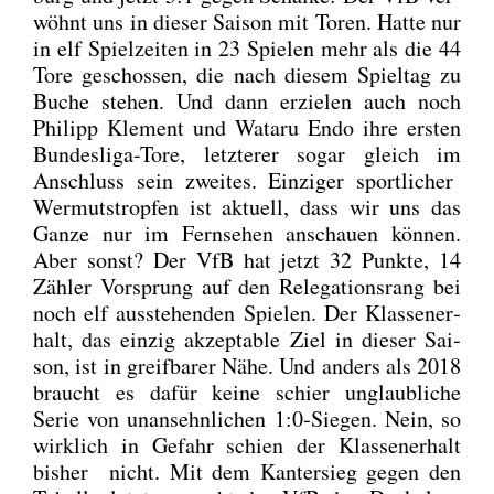
wöhnt uns in die­ser Sai­son mit Toren. Hat­te nur
in elf Spiel­zei­ten in 23 Spie­len mehr als die 44
Tore geschos­sen, die nach die­sem Spiel­tag zu
Buche ste­hen. Und dann erzie­len auch noch
Phil­ipp Kle­ment und Wata­ru Endo ihre ers­ten
Bun­des­li­ga-Tore, letz­te­rer sogar gleich im
Anschluss sein zwei­tes. Ein­zi­ger sport­li­cher
Wer­muts­trop­fen ist aktu­ell, dass wir uns das
Gan­ze nur im Fern­se­hen anschau­en kön­nen.
Aber sonst? Der VfB hat jetzt 32 Punk­te, 14
Zäh­ler Vor­sprung auf den Rele­ga­ti­ons­rang bei
noch elf aus­ste­hen­den Spie­len. Der Klas­sen­er­
halt, das ein­zig akzep­ta­ble Ziel in die­ser Sai­
son, ist in greif­ba­rer Nähe. Und anders als 2018
braucht es dafür kei­ne schier unglaub­li­che
Serie von unan­sehn­li­chen 1:0‑Siegen. Nein, so
wirk­lich in Gefahr schien der Klas­sen­er­halt
bis­her nicht. Mit dem Kan­ter­sieg gegen den