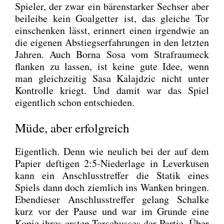
Spie­ler, der zwar ein bären­star­ker Sech­ser aber
bei­lei­be kein Goal­get­ter ist, das glei­che Tor
ein­schen­ken lässt, erin­nert einen irgend­wie an
die eige­nen Abstiegs­er­fah­run­gen in den letz­ten
Jah­ren. Auch Bor­na Sosa vom Straf­raum­eck
flan­ken zu las­sen, ist kei­ne gute Idee, wenn
man gleich­zei­tig Sasa Kalajd­zic nicht unter
Kon­trol­le kriegt. Und damit war das Spiel
eigent­lich schon ent­schie­den.
Müde, aber erfolgreich
Eigent­lich. Denn wie neu­lich bei der auf dem
Papier def­ti­gen 2:5‑Niederlage in Lever­ku­sen
kann ein Anschluss­tref­fer die Sta­tik eines
Spiels dann doch ziem­lich ins Wan­ken brin­gen.
Eben­die­ser Anschluss­tref­fer gelang Schal­ke
kurz vor der Pau­se und war im Grun­de eine
Kopie ihres ers­ten Tor­schus­ses der Par­tie. Über