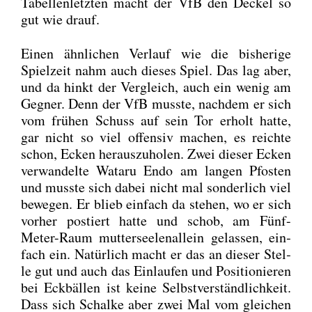
Tabel­len­letz­ten macht der VfB den Deckel so
gut wie drauf.
Einen ähn­li­chen Ver­lauf wie die bis­he­ri­ge
Spiel­zeit nahm auch die­ses Spiel. Das lag aber,
und da hinkt der Ver­gleich, auch ein wenig am
Geg­ner. Denn der VfB muss­te, nach­dem er sich
vom frü­hen Schuss auf sein Tor erholt hat­te,
gar nicht so viel offen­siv machen, es reich­te
schon, Ecken her­aus­zu­ho­len. Zwei die­ser Ecken
ver­wan­del­te Wata­ru Endo am lan­gen Pfos­ten
und muss­te sich dabei nicht mal son­der­lich viel
bewe­gen. Er blieb ein­fach da ste­hen, wo er sich
vor­her pos­tiert hat­te und schob, am Fünf-
Meter-Raum mut­ter­see­len­al­lein gelas­sen, ein­
fach ein. Natür­lich macht er das an die­ser Stel­
le gut und auch das Ein­lau­fen und Posi­tio­nie­ren
bei Eck­bäl­len ist kei­ne Selbst­ver­ständ­lich­keit.
Dass sich Schal­ke aber zwei Mal vom glei­chen