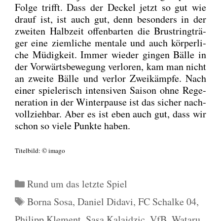
Fol­ge trifft. Dass der Deckel jetzt so gut wie
drauf ist, ist auch gut, denn beson­ders in der
zwei­ten Halb­zeit offen­bar­ten die Brust­ring­trä­
ger eine ziem­li­che men­ta­le und auch kör­per­li­
che Müdig­keit. Immer wie­der gin­gen Bäl­le in
der Vor­wärts­be­we­gung ver­lo­ren, kam man nicht
an zwei­te Bäl­le und ver­lor Zwei­kämp­fe. Nach
einer spie­le­risch inten­si­ven Sai­son ohne Rege­
ne­ra­ti­on in der Win­ter­pau­se ist das sicher nach­
voll­zieh­bar. Aber es ist eben auch gut, dass wir
schon so vie­le Punk­te haben.
Titel­bild: © ima­go
Kategorien
Rund um das letzte Spiel
Schlagwörter
Borna Sosa
,
Daniel Didavi
,
FC Schalke 04
,
Philipp Klement
,
Sasa Kalajdzic
,
VfB
,
Wataru