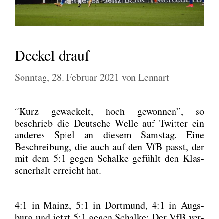
Deckel drauf
Sonntag, 28. Februar 2021
von
Lennart
“Kurz gewa­ckelt, hoch gewon­nen”, so
beschrieb die Deut­sche Wel­le auf Twit­ter ein
ande­res Spiel an die­sem Sams­tag. Eine
Beschrei­bung, die auch auf den VfB passt, der
mit dem 5:1 gegen Schal­ke gefühlt den Klas­
sen­er­halt erreicht hat.
4:1 in Mainz, 5:1 in Dort­mund, 4:1 in Augs­
burg und jetzt 5:1 gegen Schal­ke: Der VfB ver­