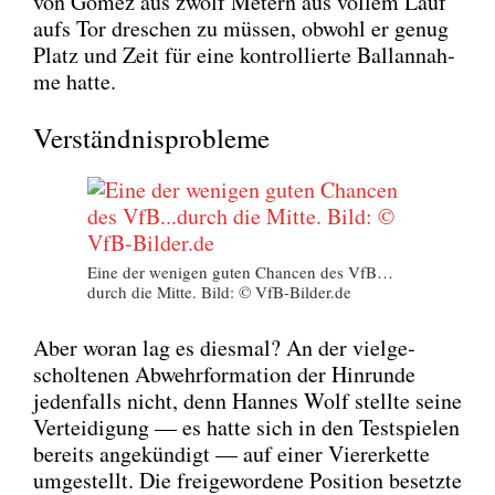
von Gomez aus zwölf Metern aus vol­lem Lauf
aufs Tor dre­schen zu müs­sen, obwohl er genug
Platz und Zeit für eine kon­trol­lier­te Ball­an­nah­
me hat­te.
Verständnisprobleme
Eine der weni­gen guten Chan­cen des VfB…
durch die Mit­te. Bild: © VfB-Bilder.de
Aber wor­an lag es dies­mal? An der viel­ge­
schol­te­nen Abwehr­for­ma­ti­on der Hin­run­de
jeden­falls nicht, denn Han­nes Wolf stell­te sei­ne
Ver­tei­di­gung — es hat­te sich in den Test­spie­len
bereits ange­kün­digt — auf einer Vie­rer­ket­te
umge­stellt. Die frei­ge­wor­de­ne Posi­ti­on besetz­te