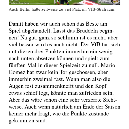
Auch Ber­lin hat­te zeit­wei­se zu viel Platz im VfB-Straf­raum.
Damit haben wir auch schon das Bes­te am
Spiel abge­han­delt. Lasst das Brud­deln begin­
nen! Na gut, ganz so schlimm ist es nicht, aber
viel bes­ser wird es auch nicht. Der VfB hat sich
mit die­sen drei Punk­ten immer­hin ein wenig
nach unten abset­zen kön­nen und spielt zum
fünf­ten Mal in die­ser Spiel­zeit zu null. Mario
Gomez hat zwar kein Tor geschos­sen, aber
immer­hin zwei­mal fast. Wenn man also die
Augen fest zusam­men­kneift und den Kopf
etwas schief legt, könn­te man zufrie­den sein.
Aber das wäre schon eine sehr ver­zerr­te Sicht­
wei­se. Auch wenn natür­lich am Ende der Sai­son
kei­ner mehr fragt, wie die Punk­te zustan­de
gekom­men sind.