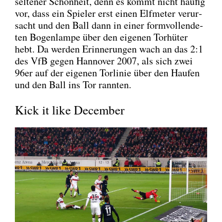
sel­te­ner Schön­heit, denn es kommt nicht häu­fig
vor, dass ein Spie­ler erst einen Elf­me­ter ver­ur­
sacht und den Ball dann in einer form­voll­ende­
ten Bogen­lam­pe über den eige­nen Tor­hü­ter
hebt. Da wer­den Erin­ne­run­gen wach an das 2:1
des VfB gegen Han­no­ver 2007, als sich zwei
96er auf der eige­nen Tor­li­nie über den Hau­fen
und den Ball ins Tor rann­ten.
Kick it like December