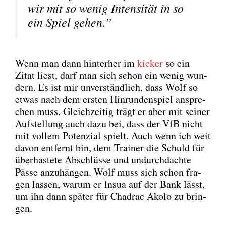
wir mit so wenig Inten­si­tät in so
ein Spiel gehen.”
Wenn man dann hin­ter­her im
kicker
so ein
Zitat liest, darf man sich schon ein wenig wun­
dern. Es ist mir unver­ständ­lich, dass Wolf so
etwas nach dem ers­ten Hin­run­den­spiel anspre­
chen muss. Gleich­zei­tig trägt er aber mit sei­ner
Auf­stel­lung auch dazu bei, dass der VfB nicht
mit vol­lem Poten­zi­al spielt. Auch wenn ich weit
davon ent­fernt bin, dem Trai­ner die Schuld für
über­has­te­te Abschlüs­se und undurch­dach­te
Päs­se anzu­hän­gen. Wolf muss sich schon fra­
gen las­sen, war­um er Insua auf der Bank lässt,
um ihn dann spä­ter für Chadrac Ako­lo zu brin­
gen.