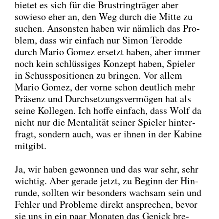
bie­tet es sich für die Brust­ring­trä­ger aber
sowie­so eher an, den Weg durch die Mit­te zu
suchen. Ansons­ten haben wir näm­lich das Pro­
blem, dass wir ein­fach nur Simon Terod­de
durch Mario Gomez ersetzt haben, aber immer
noch kein schlüs­si­ges Kon­zept haben, Spie­ler
in Schuss­po­si­tio­nen zu brin­gen. Vor allem
Mario Gomez, der vor­ne schon deut­lich mehr
Prä­senz und Durch­set­zungs­ver­mö­gen hat als
sei­ne Kol­le­gen. Ich hof­fe ein­fach, dass Wolf da
nicht nur die Men­ta­li­tät sei­ner Spie­ler hin­ter­
fragt, son­dern auch, was er ihnen in der Kabi­ne
mit­gibt.
Ja, wir haben gewon­nen und das war sehr, sehr
wich­tig. Aber gera­de jetzt, zu Beginn der Hin­
run­de, soll­ten wir beson­ders wach­sam sein und
Feh­ler und Pro­ble­me direkt anspre­chen, bevor
sie uns in ein paar Mona­ten das Genick bre­