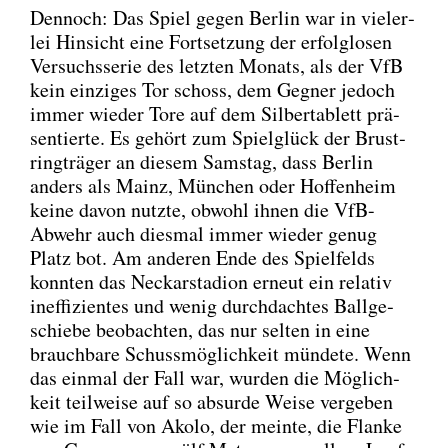
Den­noch: Das Spiel gegen Ber­lin war in vie­ler­
lei Hin­sicht eine Fort­set­zung der erfolg­lo­sen
Ver­suchs­se­rie des letz­ten Monats, als der VfB
kein ein­zi­ges Tor schoss, dem Geg­ner jedoch
immer wie­der Tore auf dem Sil­ber­ta­blett prä­
sen­tier­te. Es gehört zum Spiel­glück der Brust­
ring­trä­ger an die­sem Sams­tag, dass Ber­lin
anders als Mainz, Mün­chen oder Hof­fen­heim
kei­ne davon nutz­te, obwohl ihnen die VfB-
Abwehr auch dies­mal immer wie­der genug
Platz bot. Am ande­ren Ende des Spiel­felds
konn­ten das Neckar­sta­di­on erneut ein rela­tiv
inef­fi­zi­en­tes und wenig durch­dach­tes Ball­ge­
schie­be beob­ach­ten, das nur sel­ten in eine
brauch­ba­re Schuss­mög­lich­keit mün­de­te. Wenn
das ein­mal der Fall war, wur­den die Mög­lich­
keit teil­wei­se auf so absur­de Wei­se ver­ge­ben
wie im Fall von Ako­lo, der mein­te, die Flan­ke