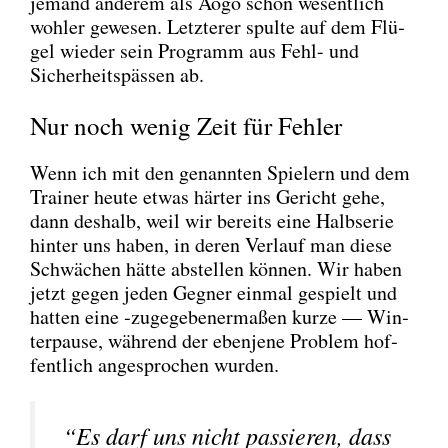
jemand ande­rem als Aogo schon wesent­lich
woh­ler gewe­sen. Letz­te­rer spul­te auf dem Flü­
gel wie­der sein Pro­gramm aus Fehl- und
Sicher­heits­päs­sen ab.
Nur noch wenig Zeit für Fehler
Wenn ich mit den genann­ten Spie­lern und dem
Trai­ner heu­te etwas här­ter ins Gericht gehe,
dann des­halb, weil wir bereits eine Halb­se­rie
hin­ter uns haben, in deren Ver­lauf man die­se
Schwä­chen hät­te abstel­len kön­nen. Wir haben
jetzt gegen jeden Geg­ner ein­mal gespielt und
hat­ten eine ‑zuge­ge­be­ner­ma­ßen kur­ze — Win­
ter­pau­se, wäh­rend der eben­je­ne Pro­blem hof­
fent­lich ange­spro­chen wur­den.
“Es darf uns nicht pas­sie­ren, dass