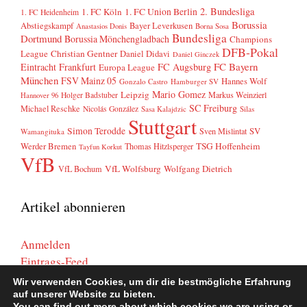
2. Bundesliga
1. FC Köln
1. FC Union Berlin
1. FC Heidenheim
Borussia
Abstiegskampf
Bayer Leverkusen
Anastasios Donis
Borna Sosa
Bundesliga
Dortmund
Borussia Mönchengladbach
Champions
DFB-Pokal
League
Christian Gentner
Daniel Didavi
Daniel Ginczek
FC Bayern
Eintracht Frankfurt
FC Augsburg
Europa League
München
FSV Mainz 05
Hannes Wolf
Gonzalo Castro
Hamburger SV
Mario Gomez
Leipzig
Markus Weinzierl
Holger Badstuber
Hannover 96
SC Freiburg
Michael Reschke
Nicolás González
Sasa Kalajdzic
Silas
Stuttgart
Simon Terodde
SV
Sven Mislintat
Wamangituka
Werder Bremen
TSG Hoffenheim
Thomas Hitzlsperger
Tayfun Korkut
VfB
VfL Wolfsburg
Wolfgang Dietrich
VfL Bochum
Artikel abonnieren
Anmelden
Eintrags-Feed
Kommentar-Feed
Wir verwenden Cookies, um dir die bestmögliche Erfahrung
WordPress.org
auf unserer Website zu bieten.
You can find out more about which cookies we are using or