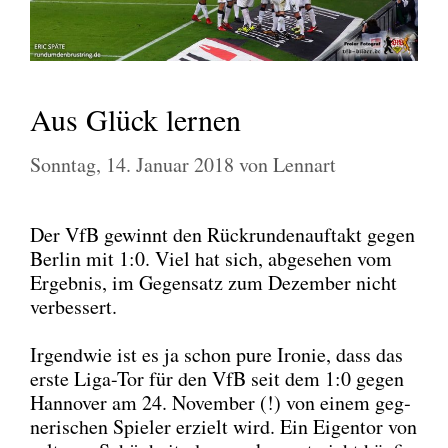
Aus Glück lernen
Sonntag, 14. Januar 2018
von
Lennart
Der VfB gewinnt den Rück­run­den­auf­takt gegen
Ber­lin mit 1:0. Viel hat sich, abge­se­hen vom
Ergeb­nis, im Gegen­satz zum Dezem­ber nicht
ver­bes­sert.
Irgend­wie ist es ja schon pure Iro­nie, dass das
ers­te Liga-Tor für den VfB seit dem 1:0 gegen
Han­no­ver am 24. Novem­ber (!) von einem geg­
ne­ri­schen Spie­ler erzielt wird. Ein Eigen­tor von