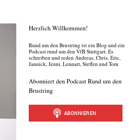
Herzlich Willkommen!
Rund um den Brust­ring ist ein Blog und ein
Pod­cast rund um den VfB Stutt­gart. Es
schrei­ben und reden Andre­as, Chris, Eric,
Jan­nick, Jen­ni, Lenn­art, Stef­fen und Tom
Abonniert den Podcast Rund um den
Brustring