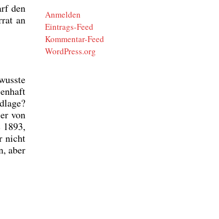
darf den
Anmelden
­rat an
Eintrags-Feed
Kommentar-Feed
WordPress.org
wuss­te
en­haft
d­la­ge?
 er von
e 1893,
r nicht
n, aber