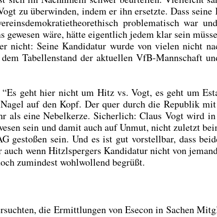
 Vogt zu über­win­den, indem er ihn ersetz­te. Dass sei­ne 
r­eins­de­mo­kra­tie­theo­r­ethisch pro­ble­ma­tisch war und
s gewe­sen wäre, hät­te eigent­lich jedem klar sein müs­s
r nicht: Sei­ne Kan­di­da­tur wur­de von vie­len nicht n
ch dem Tabel­len­stand der aktu­el­len VfB-Mann­schaft u
“Es geht hier nicht um Hitz vs. Vogt, es geht um Esta
den Nagel auf den Kopf. Der quer durch die Repu­blik mi
r als eine Nebel­ker­ze. Sicher­lich: Claus Vogt wird in 
ei gewe­sen sein und damit auch auf Unmut, nicht zuletzt be
 AG gesto­ßen sein. Und es ist gut vor­stell­bar, dass bei­
ber auch wenn Hitzl­sper­gers Kan­di­da­tur nicht von jeman
 doch zumin­dest wohl­wol­lend begrüßt.
­such­ten, die Ermitt­lun­gen von Ese­con in Sachen Mit­gl