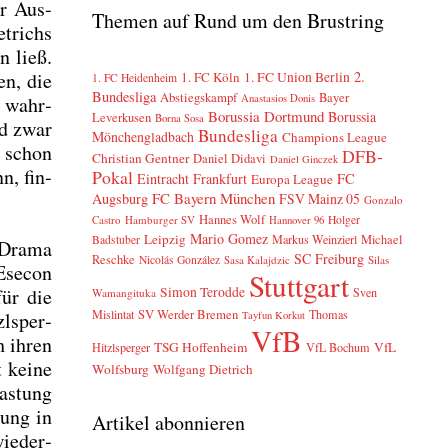
ur Aus­
Themen auf Rund um den Brustring
t­richs
en ließ.
2.
en, die
1. FC Köln
1. FC Union Berlin
1. FC Heidenheim
Bundesliga
Abstiegskampf
Bayer
Anastasios Donis
en wahr­
Borussia Dortmund
Borussia
Leverkusen
Borna Sosa
nd zwar
Bundesliga
Mönchengladbach
Champions League
r schon
DFB-
Christian Gentner
Daniel Didavi
Daniel Ginczek
n, fin­
Pokal
Eintracht Frankfurt
FC
Europa League
FC Bayern München
Augsburg
FSV Mainz 05
Gonzalo
Hannes Wolf
Castro
Hamburger SV
Holger
Hannover 96
Mario Gomez
Leipzig
Markus Weinzierl
Michael
Badstuber
 Dra­ma
SC Freiburg
Reschke
Nicolás González
Sasa Kalajdzic
Silas
Ese­con
Stuttgart
Simon Terodde
für die
Sven
Wamangituka
SV Werder Bremen
Mislintat
Thomas
l­sper­
Tayfun Korkut
VfB
h ihren
TSG Hoffenheim
VfL
Hitzlsperger
VfL Bochum
 kei­ne
Wolfsburg
Wolfgang Dietrich
as­tung
lung in
Artikel abonnieren
ie­der­