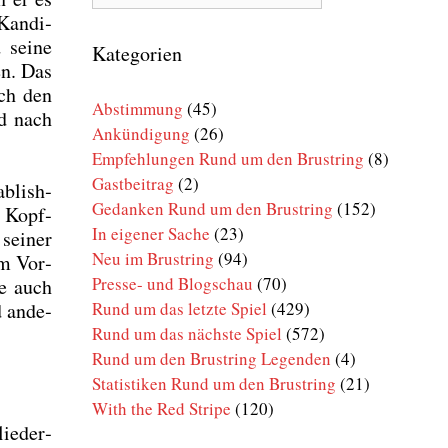
Rund
Kan­di­
um
 sei­ne
den
Kategorien
Brustring
en. Das
ach den
Abstimmung
(45)
nd nach
Ankündigung
(26)
Empfehlungen Rund um den Brustring
(8)
Gastbeitrag
(2)
b­lish­
Gedanken Rund um den Brustring
(152)
t Kopf­
In eigener Sache
(23)
sei­ner
Neu im Brustring
(94)
im Vor­
Presse- und Blogschau
(70)
de auch
Rund um das letzte Spiel
(429)
d ande­
Rund um das nächste Spiel
(572)
Rund um den Brustring Legenden
(4)
Statistiken Rund um den Brustring
(21)
With the Red Stripe
(120)
ie­der­