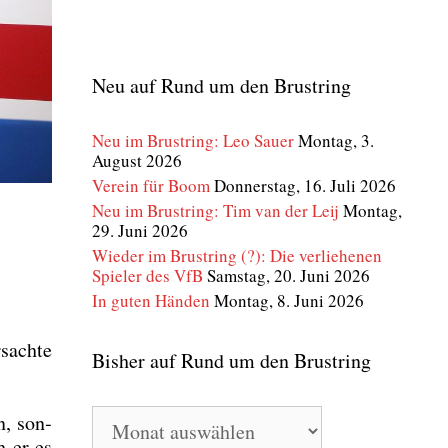
Neu auf Rund um den Brustring
Neu im Brustring: Leo Sauer
Montag, 3.
August 2026
Verein für Boom
Donnerstag, 16. Juli 2026
Neu im Brustring: Tim van der Leij
Montag,
29. Juni 2026
Wieder im Brustring (?): Die verliehenen
Spieler des VfB
Samstag, 20. Juni 2026
In guten Händen
Montag, 8. Juni 2026
sach­te
Bisher auf Rund um den Brustring
Bisher
n, son­
auf
h er es