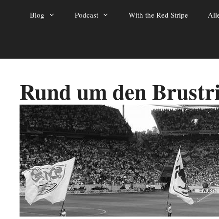
Zum
Blog
Podcast
With the Red Stripe
All
Inhalt
springen
Rund um den Brustr