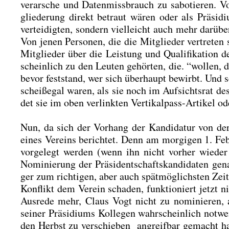
ver­ar­sche und Daten­miss­brauch zu sabo­tie­ren. 
glie­de­rung direkt betraut wären oder als Prä­si­d
ver­tei­dig­ten, son­dern viel­leicht auch mehr dar­übe
Von jenen Per­so­nen, die die Mit­glie­der ver­tre­ten
Mit­glie­der über die Leis­tung und Qua­li­fi­ka­ti­on 
schein­lich zu den Leu­ten gehör­ten, die. “wol­len,
bevor fest­stand, wer sich über­haupt bewirbt. Und s
scheiß­egal waren, als sie noch im Auf­sichts­rat d
det sie im oben ver­link­ten Ver­ti­kal­pass-Arti­kel o
Nun, da sich der Vor­hang der Kan­di­da­tur von d
eines Ver­eins berich­tet. Denn am mor­gi­gen 1. Fe
vor­ge­legt wer­den (wenn ihn nicht vor­her wie­der
Nomi­nie­rung der Prä­si­dent­schafts­kan­di­da­ten 
ger zum rich­ti­gen, aber auch spät­mög­lichs­ten Zeit
Kon­flikt dem Ver­ein scha­den, funk­tio­niert jetzt 
Aus­re­de mehr, Claus Vogt nicht zu nomi­nie­ren, 
sei­ner Prä­si­di­ums Kol­le­gen wahr­schein­lich not­
den Herbst zu ver­schie­ben angreif­bar gemacht hat