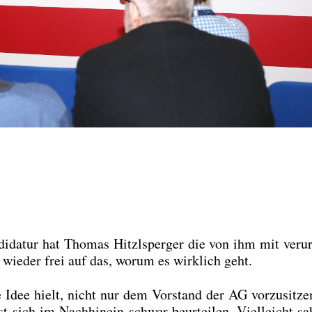
di­da­tur hat Tho­mas Hitzl­sper­ger die von ihm mit ver­ur­
 wie­der frei auf das, wor­um es wirk­lich geht.
 Idee hielt, nicht nur dem Vor­stand der AG vor­zu­sit­ze
st sich im Nach­hin­ein schwer beur­tei­len. Viel­leicht sa