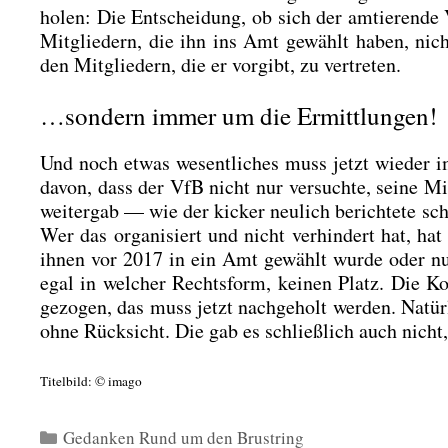
ho­len: Die Ent­schei­dung, ob sich der amtie­ren­de Vf
Mit­glie­dern, die ihn ins Amt gewählt haben, nicht
den Mit­glie­dern, die er vor­gibt, zu ver­tre­ten.
…sondern immer um die Ermittlungen!
Und noch etwas wesent­li­ches muss jetzt wie­der im
davon, dass der VfB nicht nur ver­such­te, sei­ne Mit
wei­ter­gab — wie der kicker neu­lich berich­te­te sche
Wer das orga­ni­siert und nicht ver­hin­dert hat, ha
ihnen vor 2017 in ein Amt gewählt wur­de oder nur 
egal in wel­cher Rechts­form, kei­nen Platz. Die Kon
gezo­gen, das muss jetzt nach­ge­holt wer­den. Natür­l
ohne Rück­sicht. Die gab es schließ­lich auch nicht,
Titel­bild: © ima­go
Kategorien
Gedanken Rund um den Brustring