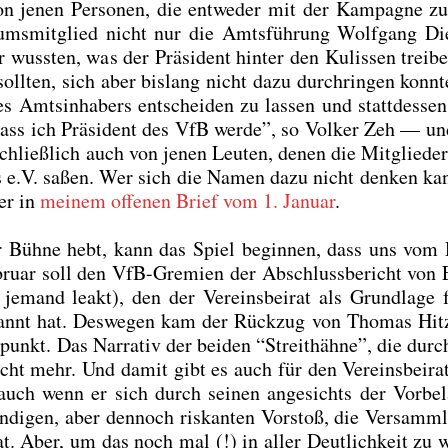
Von jenen Per­so­nen, die ent­we­der mit der Kam­pa­gne z
i­ums­mit­glied nicht nur die Amts­füh­rung Wolf­gang Die
r wuss­ten, was der Prä­si­dent hin­ter den Kulis­sen trei­b
 soll­ten, sich aber bis­lang nicht dazu durch­rin­gen konn­t
des Amts­in­ha­bers ent­schei­den zu las­sen und statt­des­s
 dass ich Prä­si­dent des VfB wer­de”, so Vol­ker Zeh — u
chließ­lich auch von jenen Leu­ten, denen die Mit­glie­de
es e.V. saßen. Wer sich die Namen dazu nicht den­ken kan
der in
mei­nem offe­nen Brief vom 1. Janu­ar
.
er Büh­ne hebt, kann das Spiel begin­nen, dass uns vom
bru­ar soll den VfB-Gre­mi­en der Abschluss­be­richt von 
 jemand leakt), den der Ver­eins­bei­rat als Grund­la­ge 
genannt hat. Des­we­gen kam der Rück­zug von Tho­mas Hitz
­punkt. Das Nar­ra­tiv der bei­den “Streit­häh­ne”, die durc
nicht mehr. Und damit gibt es auch für den Ver­eins­bei­rat
auch wenn er sich durch sei­nen ange­sichts der Vor­be­l
wen­di­gen, aber den­noch ris­kan­ten Vor­stoß, die Ver­samm­
. Aber, um das noch mal (!) in aller Deut­lich­keit zu w