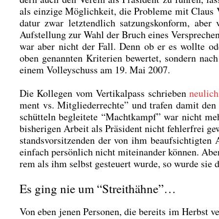
als ein­zi­ge Mög­lich­keit, die Pro­ble­me mit Claus
da­tur zwar letzt­end­lich sat­zungs­kon­form, aber ve
Auf­stel­lung zur Wahl der Bruch eines Ver­spre­chen
war aber nicht der Fall. Denn ob er es woll­te ode
oben genann­ten Kri­te­ri­en bewer­tet, son­dern na
einem Vol­ley­schuss am 19. Mai 2007.
Die Kol­le­gen vom Ver­ti­kal­pass schrie­ben
neu­lich
ment vs. Mit­glie­der­rech­te” und tra­fen damit 
schüt­teln beglei­te­te “Macht­kampf” war nicht meh
bis­he­ri­gen Arbeit als Prä­si­dent nicht feh­ler­fr
stands­vor­sit­zen­den der von ihm beauf­sich­tig­ten
ein­fach per­sön­lich nicht mit­ein­an­der kön­nen. A
rem als ihm selbst gesteu­ert wur­de, so wur­de sie
Es ging nie um “Streithähne”…
Von eben jenen Per­so­nen, die bereits im Herbst ver