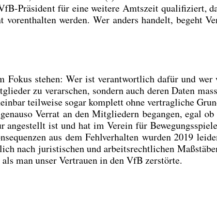
B-Prä­si­dent für eine wei­te­re Amts­zeit qua­li­fi­ziert, 
 vor­ent­hal­ten wer­den. Wer anders han­delt, begeht Ver
 Fokus ste­hen: Wer ist ver­ant­wort­lich dafür und wer 
­glie­der zu ver­ar­schen, son­dern auch deren Daten mas­s
in­bar teil­wei­se sogar kom­plett ohne ver­trag­li­che Grun
t genau­so Ver­rat an den Mit­glie­dern began­gen, egal ob
ange­stellt ist und hat im Ver­ein für Bewe­gungs­spie­l
­se­quen­zen aus dem Fehl­ver­hal­ten wur­den 2019 lei­de
ich nach juris­ti­schen und arbeits­recht­li­chen Maß­stä­be
 als man unser Ver­trau­en in den VfB zer­stör­te.