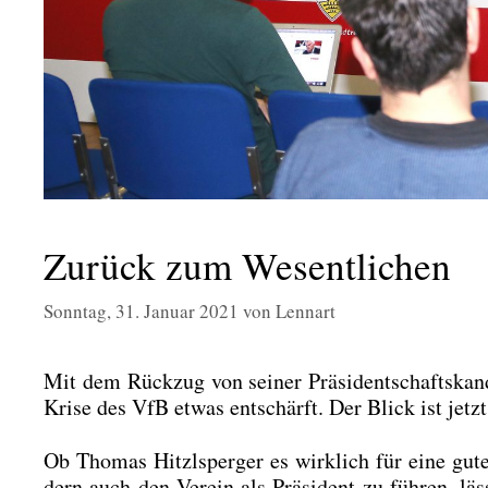
Zurück zum Wesentlichen
Sonntag, 31. Januar 2021
von
Lennart
Mit dem Rück­zug von sei­ner Prä­si­dent­schafts­kan­
Kri­se des VfB etwas ent­schärft. Der Blick ist jetzt
Ob Tho­mas Hitzl­sper­ger es wirk­lich für eine gute
dern auch den Ver­ein als Prä­si­dent zu füh­ren, läs