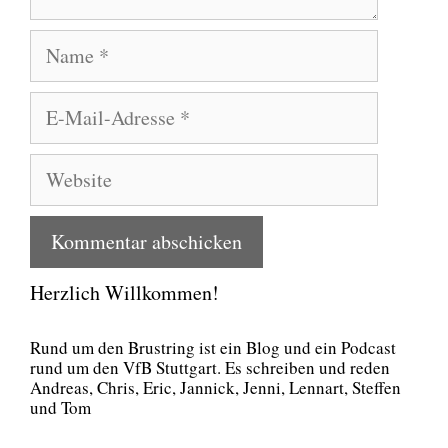
Name
E-
Mail-
Adresse
Website
Herzlich Willkommen!
Rund um den Brust­ring ist ein Blog und ein Pod­cast
rund um den VfB Stutt­gart. Es schrei­ben und reden
Andre­as, Chris, Eric, Jan­nick, Jen­ni, Lenn­art, Stef­fen
und Tom