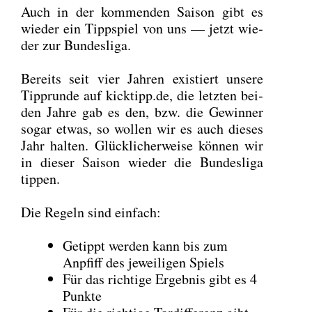
Auch in der kom­men­den Sai­son gibt es
wie­der ein Tipp­spiel von uns — jetzt wie­
der zur Bun­des­li­ga.
Bereits seit vier Jah­ren exis­tiert unse­re
Tipp­run­de auf kicktipp.de, die letz­ten bei­
den Jah­re gab es den, bzw. die Gewin­ner
sogar etwas, so wol­len wir es auch die­ses
Jahr hal­ten. Glück­li­cher­wei­se kön­nen wir
in die­ser Sai­son wie­der die Bun­des­li­ga
tip­pen.
Die Regeln sind ein­fach:
Getippt wer­den kann bis zum
Anpfiff des jewei­li­gen Spiels
Für das rich­ti­ge Ergeb­nis gibt es 4
Punk­te