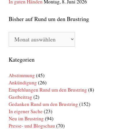
In guten Händen
Montag, 8. Juni 2026
Bisher auf Rund um den Brustring
Bisher
auf
Rund
um
den
Kategorien
Brustring
Abstimmung
(45)
Ankündigung
(26)
Empfehlungen Rund um den Brustring
(8)
Gastbeitrag
(2)
Gedanken Rund um den Brustring
(152)
In eigener Sache
(23)
Neu im Brustring
(94)
Presse- und Blogschau
(70)