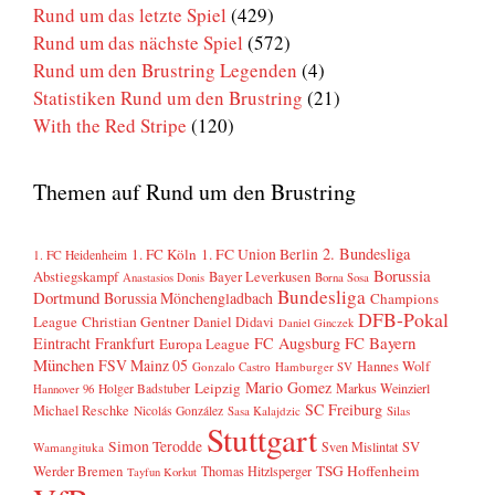
Rund um das letzte Spiel
(429)
Rund um das nächste Spiel
(572)
Rund um den Brustring Legenden
(4)
Statistiken Rund um den Brustring
(21)
With the Red Stripe
(120)
Themen auf Rund um den Brustring
2. Bundesliga
1. FC Köln
1. FC Union Berlin
1. FC Heidenheim
Borussia
Abstiegskampf
Bayer Leverkusen
Anastasios Donis
Borna Sosa
Bundesliga
Dortmund
Borussia Mönchengladbach
Champions
DFB-Pokal
League
Christian Gentner
Daniel Didavi
Daniel Ginczek
FC Bayern
Eintracht Frankfurt
FC Augsburg
Europa League
München
FSV Mainz 05
Hannes Wolf
Gonzalo Castro
Hamburger SV
Mario Gomez
Leipzig
Markus Weinzierl
Holger Badstuber
Hannover 96
SC Freiburg
Michael Reschke
Nicolás González
Sasa Kalajdzic
Silas
Stuttgart
Simon Terodde
SV
Sven Mislintat
Wamangituka
Werder Bremen
TSG Hoffenheim
Thomas Hitzlsperger
Tayfun Korkut