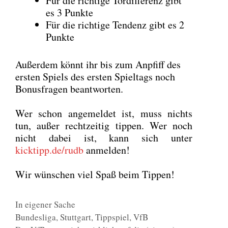
Für die rich­ti­ge Tor­dif­fe­renz gibt
es 3 Punk­te
Für die rich­ti­ge Ten­denz gibt es 2
Punk­te
Außer­dem könnt ihr bis zum Anpfiff des
ers­ten Spiels des ers­ten Spiel­tags noch
Bonus­fra­gen beant­wor­ten.
Wer schon ange­mel­det ist, muss nichts
tun, außer recht­zei­tig tip­pen. Wer noch
nicht dabei ist, kann sich unter
kicktipp.de/rudb
anmel­den!
Wir wün­schen viel Spaß beim Tip­pen!
Kategorien
In eigener Sache
Schlagwörter
Bundesliga
,
Stuttgart
,
Tippspiel
,
VfB