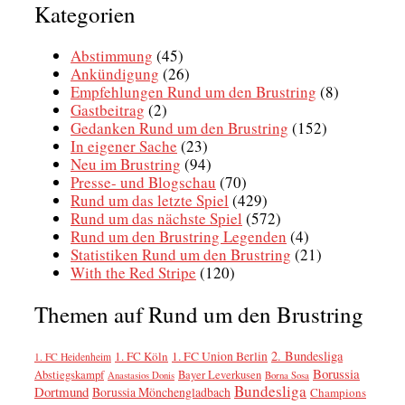
Kategorien
um
den
Brustring
Abstimmung
(45)
Ankündigung
(26)
Empfehlungen Rund um den Brustring
(8)
Gastbeitrag
(2)
Gedanken Rund um den Brustring
(152)
In eigener Sache
(23)
Neu im Brustring
(94)
Presse- und Blogschau
(70)
Rund um das letzte Spiel
(429)
Rund um das nächste Spiel
(572)
Rund um den Brustring Legenden
(4)
Statistiken Rund um den Brustring
(21)
With the Red Stripe
(120)
Themen auf Rund um den Brustring
2. Bundesliga
1. FC Köln
1. FC Union Berlin
1. FC Heidenheim
Borussia
Abstiegskampf
Bayer Leverkusen
Anastasios Donis
Borna Sosa
Bundesliga
Dortmund
Borussia Mönchengladbach
Champions