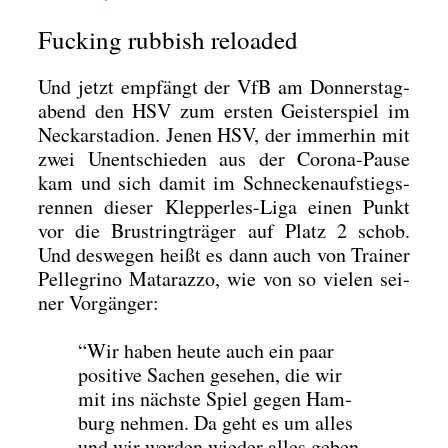
Fucking rubbish reloaded
Und jetzt emp­fängt der VfB am Don­ners­tag­
abend den HSV zum ers­ten Geis­ter­spiel im
Neckar­sta­di­on. Jenen HSV, der immer­hin mit
zwei Unent­schie­den aus der Coro­na-Pau­se
kam und sich damit im Schne­cken­auf­stiegs­
ren­nen die­ser Klep­per­les-Liga einen Punkt
vor die Brust­ring­trä­ger auf Platz 2 schob.
Und des­we­gen heißt es dann auch von Trai­ner
Pel­le­gri­no Mat­a­raz­zo, wie von so vie­len sei­
ner Vor­gän­ger:
“Wir haben heu­te auch ein paar
posi­ti­ve Sachen gese­hen, die wir
mit ins nächs­te Spiel gegen Ham­
burg neh­men. Da geht es um alles
und wir wer­den wie­der alles geben,