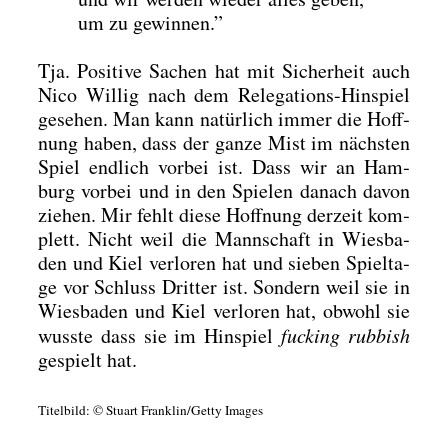
um zu gewin­nen.”
Tja. Posi­ti­ve Sachen hat mit Sicher­heit auch
Nico Wil­lig nach dem Rele­ga­ti­ons-Hin­spiel
gese­hen. Man kann natür­lich immer die Hoff­
nung haben, dass der gan­ze Mist im nächs­ten
Spiel end­lich vor­bei ist. Dass wir an Ham­
burg vor­bei und in den Spie­len danach davon
zie­hen. Mir fehlt die­se Hoff­nung der­zeit kom­
plett. Nicht weil die Mann­schaft in Wies­ba­
den und Kiel ver­lo­ren hat und sie­ben Spiel­ta­
ge vor Schluss Drit­ter ist. Son­dern weil sie in
Wies­ba­den und Kiel ver­lo­ren hat, obwohl sie
wuss­te dass sie im Hin­spiel
fuck­ing rub­bish
gespielt hat.
Titel­bild: © Stuart Franklin/Getty Images