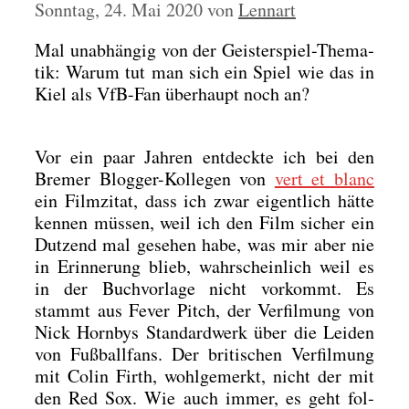
Sonntag, 24. Mai 2020
von
Lennart
Mal unab­hän­gig von der Geis­ter­spiel-The­ma­
tik: War­um tut man sich ein Spiel wie das in
Kiel als VfB-Fan über­haupt noch an?
Vor ein paar Jah­ren ent­deck­te ich bei den
Bre­mer Blog­ger-Kol­le­gen von
vert et blanc
ein Film­zi­tat, dass ich zwar eigent­lich hät­te
ken­nen müs­sen, weil ich den Film sicher ein
Dut­zend mal gese­hen habe, was mir aber nie
in Erin­ne­rung blieb, wahr­schein­lich weil es
in der Buch­vor­la­ge nicht vor­kommt. Es
stammt aus Fever Pitch, der Ver­fil­mung von
Nick Horn­bys Stan­dard­werk über die Lei­den
von Fuß­ball­fans. Der bri­ti­schen Ver­fil­mung
mit Colin Firth, wohl­ge­merkt, nicht der mit
den Red Sox. Wie auch immer, es geht fol­