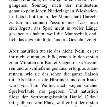
gan­ge­nen Sonn­tag nach der min­des­tens
genau­so pein­li­chen Nie­der­la­ge in Wies­ba­den.
Und doch hofft man, der Mann­schaft Unrecht
zu tun mit sei­nem Pes­si­mis­mus, Dass man
sich ärgert, das Spiel nicht in vol­ler Län­ge
gese­hen zu haben, weil die Mann­schaft end­
lich das ange­kün­dig­te “ande­re Gesicht” zeigt.
Aber natür­lich tut sie das nicht. Nein, es ist
ihr nicht ein­mal zu blöd, erneut in den ers­ten
zehn Minu­ten ein Kon­ter-Gegen­tor zu kas­sie­
ren und anschlie­ßend genau­so erfolg­los anzu­
ren­nen, wie sie das schon die gan­ze Sai­son
tut. Als hät­te es die Hin­run­de und den Raus­
wurf von Tim Wal­ter, auch wegen sol­cher
Spiel­ver­läu­fe, nie gege­ben. Und natür­lich
fliegt der Ver­tre­tungs­ka­pi­tän Dani­el Dida­vi
mit gelb-rot vom Platz, weil er bei der ers­ten