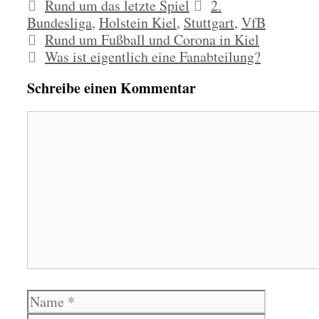
Kategorien
Schlagwörter
Rund um das letzte Spiel
2.
Bundesliga
,
Holstein Kiel
,
Stuttgart
,
VfB
Rund um Fußball und Corona in Kiel
Was ist eigentlich eine Fanabteilung?
Schreibe einen Kommentar
Kommentar
Name
E-
Mail-