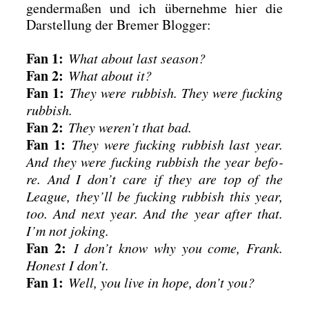
gen­der­ma­ßen und ich über­neh­me hier die
Dar­stel­lung der Bre­mer Blog­ger:
Fan 1:
What about last sea­son?
Fan 2:
What about it?
Fan 1:
They were rub­bish. They were fuck­ing
rub­bish.
Fan 2:
They weren’t that bad.
Fan 1:
They were fuck­ing rub­bish last year.
And they were fuck­ing rub­bish the year befo­
re. And I don’t care if they are top of the
League, they’ll be fuck­ing rub­bish this year,
too. And next year. And the year after that.
I’m not joking.
Fan 2:
I don’t know why you come, Frank.
Honest I don’t.
Fan 1:
Well, you live in hope, don’t you?