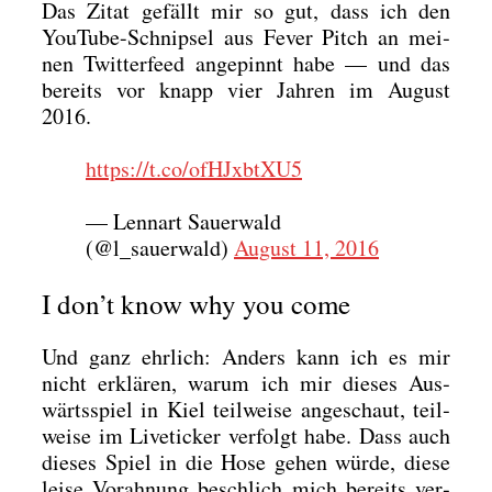
Das Zitat gefällt mir so gut, dass ich den
You­Tube-Schnip­sel aus Fever Pitch an mei­
nen Twit­ter­feed ange­pinnt habe — und das
bereits vor knapp vier Jah­ren im August
2016.
https://t.co/ofHJxbtXU5
— Lenn­art Sau­er­wald
(@l_sauerwald)
August 11, 2016
I don’t know why you come
Und ganz ehr­lich: Anders kann ich es mir
nicht erklä­ren, war­um ich mir die­ses Aus­
wärts­spiel in Kiel teil­wei­se ange­schaut, teil­
wei­se im Live­ti­cker ver­folgt habe. Dass auch
die­ses Spiel in die Hose gehen wür­de, die­se
lei­se Vor­ah­nung beschlich mich bereits ver­