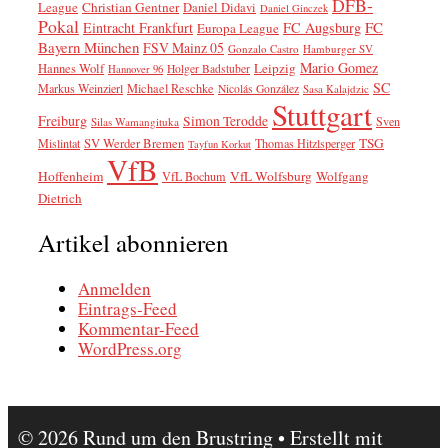
DFB-
League
Christian Gentner
Daniel Didavi
Daniel Ginczek
Pokal
FC
Eintracht Frankfurt
FC Augsburg
Europa League
Bayern München
FSV Mainz 05
Gonzalo Castro
Hamburger SV
Mario Gomez
Leipzig
Hannes Wolf
Holger Badstuber
Hannover 96
SC
Markus Weinzierl
Michael Reschke
Nicolás González
Sasa Kalajdzic
Stuttgart
Freiburg
Simon Terodde
Sven
Silas Wamangituka
SV Werder Bremen
TSG
Mislintat
Thomas Hitzlsperger
Tayfun Korkut
VfB
Hoffenheim
VfL Wolfsburg
Wolfgang
VfL Bochum
Dietrich
Artikel abonnieren
Anmelden
Eintrags-Feed
Kommentar-Feed
WordPress.org
© 2026 Rund um den Brustring
• Erstellt mit