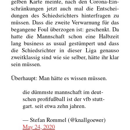
gel­ben Kar­te mein­te, nach den Coro­na-Ein­
schrän­kun­gen jetzt auch mal die Ent­schei­
dun­gen des Schieds­rich­ters hin­ter­fra­gen zu
müs­sen. Dass die zwei­te Ver­war­nung für das
began­ge­ne Foul über­zo­gen ist: geschenkt. Da
hat­te die Mann­schaft schon eine Halb­zeit
lang busi­ness as usu­al gestüm­pert und dass
die Schieds­rich­ter in die­ser Liga genau­so
zweit­klas­sig sind wie sie sel­ber, hät­te ihr klar
sein müs­sen.
Über­haupt: Man hät­te es wis­sen müs­sen.
die dümms­te mann­schaft im deut­
schen pro­fi­fuß­ball ist der vfb stutt­
gart. seit etwa zehn jah­ren.
— Ste­fan Rom­mel (@knallgoewer)
May 24, 2020