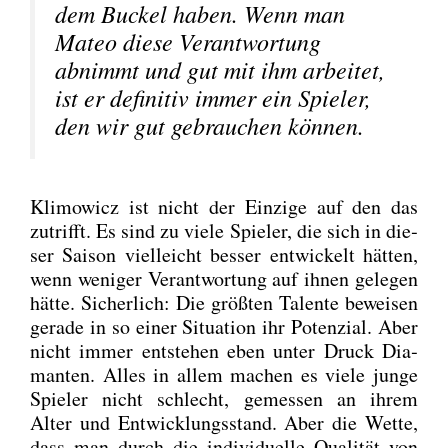
dem Buckel haben. Wenn man
Mateo die­se Ver­ant­wor­tung
abnimmt und gut mit ihm arbei­tet,
ist er defi­ni­tiv immer ein Spie­ler,
den wir gut gebrau­chen kön­nen.
Kli­mo­wicz ist nicht der Ein­zi­ge auf den das
zutrifft. Es sind zu vie­le Spie­ler, die sich in die­
ser Sai­son viel­leicht bes­ser ent­wi­ckelt hät­ten,
wenn weni­ger Ver­ant­wor­tung auf ihnen gele­gen
hät­te. Sicher­lich: Die größ­ten Talen­te bewei­sen
gera­de in so einer Situa­ti­on ihr Poten­zi­al. Aber
nicht immer ent­ste­hen eben unter Druck Dia­
man­ten. Alles in allem machen es vie­le jun­ge
Spie­ler nicht schlecht, gemes­sen an ihrem
Alter und Ent­wick­lungs­stand. Aber die Wet­te,
dass man durch die indi­vi­du­el­le Qua­li­tät von