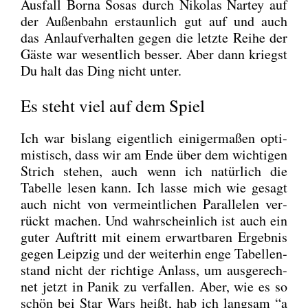
Aus­fall Bor­na Sosas durch Niko­las Nar­tey auf
der Außen­bahn erstaun­lich gut auf und auch
das Anlauf­ver­hal­ten gegen die letz­te Rei­he der
Gäs­te war wesent­lich bes­ser. Aber dann kriegst
Du halt das Ding nicht unter.
Es steht viel auf dem Spiel
Ich war bis­lang eigent­lich eini­ger­ma­ßen opti­
mis­tisch, dass wir am Ende über dem wich­ti­gen
Strich ste­hen, auch wenn ich natür­lich die
Tabel­le lesen kann. Ich las­se mich wie gesagt
auch nicht von ver­meint­li­chen Par­al­le­len ver­
rückt machen. Und wahr­schein­lich ist auch ein
guter Auf­tritt mit einem erwart­ba­ren Ergeb­nis
gegen Leip­zig und der wei­ter­hin enge Tabel­len­
stand nicht der rich­ti­ge Anlass, um aus­ge­rech­
net jetzt in Panik zu ver­fal­len. Aber, wie es so
schön bei Star Wars heißt, hab ich lang­sam “a