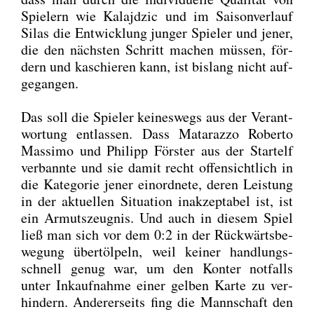
Spie­lern wie Kalajd­zic und im Sai­son­ver­lauf
Silas die Ent­wick­lung jun­ger Spie­ler und jener,
die den nächs­ten Schritt machen müs­sen, för­
dern und kaschie­ren kann, ist bis­lang nicht auf­
ge­gan­gen.
Das soll die Spie­ler kei­nes­wegs aus der Ver­ant­
wor­tung ent­las­sen. Dass Mat­a­raz­zo Rober­to
Mas­si­mo und Phil­ipp Förs­ter aus der Start­elf
ver­bann­te und sie damit recht offen­sicht­lich in
die Kate­go­rie jener ein­ord­ne­te, deren Leis­tung
in der aktu­el­len Situa­ti­on inak­zep­ta­bel ist, ist
ein Armuts­zeug­nis. Und auch in die­sem Spiel
ließ man sich vor dem 0:2 in der Rück­wärts­be­
we­gung über­töl­peln, weil kei­ner hand­lungs­
schnell genug war, um den Kon­ter not­falls
unter Inkauf­nah­me einer gel­ben Kar­te zu ver­
hin­dern. Ande­rer­seits fing die Mann­schaft den