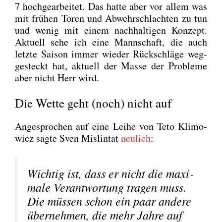
7 hoch­ge­ar­bei­tet. Das hat­te aber vor allem was
mit frü­hen Toren und Abwehr­schlach­ten zu tun
und wenig mit einem nach­hal­ti­gen Kon­zept.
Aktu­ell sehe ich eine Mann­schaft, die auch
letz­te Sai­son immer wie­der Rück­schlä­ge weg­
ge­steckt hat, aktu­ell der Mas­se der Pro­ble­me
aber nicht Herr wird.
Die Wette geht (noch) nicht auf
Ange­spro­chen auf eine Lei­he von Teto Kli­mo­
wicz sag­te Sven Mislin­tat
neu­lich
:
Wich­tig ist, dass er nicht die maxi­
ma­le Ver­ant­wor­tung tra­gen muss.
Die müs­sen schon ein paar ande­re
über­neh­men, die mehr Jah­re auf