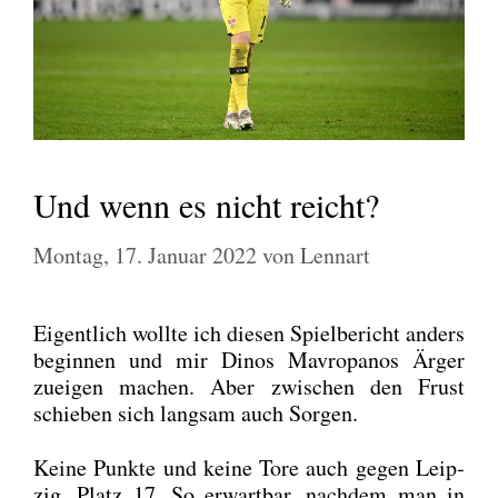
Und wenn es nicht reicht?
Montag, 17. Januar 2022
von
Lennart
Eigent­lich woll­te ich die­sen Spiel­be­richt anders
begin­nen und mir Dinos Mavro­pa­nos Ärger
zuei­gen machen. Aber zwi­schen den Frust
schie­ben sich lang­sam auch Sor­gen.
Kei­ne Punk­te und kei­ne Tore auch gegen Leip­
zig, Platz 17. So erwart­bar, nach­dem man in