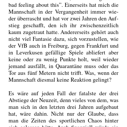
bad fee­ling about this”. Einer­seits hat mich die
Mann­schaft in der Ver­gan­gen­heit immer wie­
der über­rascht und hat vor zwei Jah­ren den Auf­
stieg geschafft, den ich ihr zwi­schen­zeit­lich
kaum zuge­traut hat­te. Ande­rer­seits gehört auch
nicht viel Fan­ta­sie dazu, sich vor­zu­stel­len, wie
der VfB auch in Frei­burg, gegen Frank­furt und
in Lever­ku­sen gefäl­li­ge Spie­le ablie­fert aber
kei­ne oder zu wenig Punk­te holt, weil wie­der
jemand aus­fällt, in Qua­ran­tä­ne muss oder das
Tor aus fünf Metern nicht trifft. Was, wenn der
Mann­schaft dies­mal kei­ne Reak­ti­on gelingt?
Es wäre auf jeden Fall der fatals­te der drei
Abstie­ge der Neu­zeit, denn vie­les von dem, was
man sich in den letz­ten drei Jah­ren auf­ge­baut
hat, wäre dahin. Nicht nur der Glau­be, dass
man die Zei­ten des sport­li­chen Cha­os hin­ter