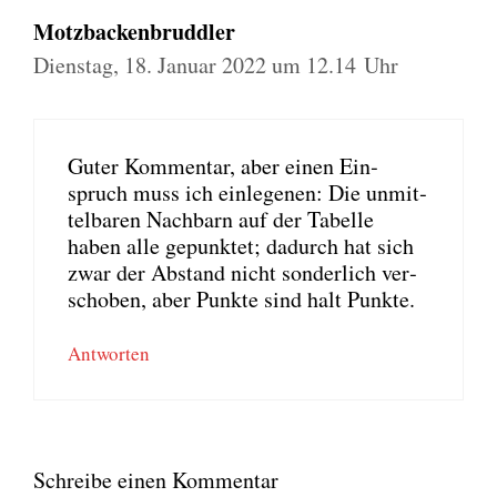
Motzbackenbruddler
Dienstag, 18. Januar 2022 um 12.14 Uhr
Guter Kom­men­tar, aber einen Ein­
spruch muss ich ein­le­ge­nen: Die unmit­
tel­ba­ren Nach­barn auf der Tabel­le
haben alle gepunk­tet; dadurch hat sich
zwar der Abstand nicht son­der­lich ver­
scho­ben, aber Punk­te sind halt Punk­te.
Antworten
Schreibe einen Kommentar