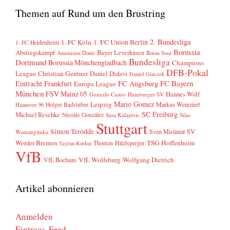
Themen auf Rund um den Brustring
2. Bundesliga
1. FC Köln
1. FC Union Berlin
1. FC Heidenheim
Borussia
Abstiegskampf
Bayer Leverkusen
Anastasios Donis
Borna Sosa
Bundesliga
Dortmund
Borussia Mönchengladbach
Champions
DFB-Pokal
League
Christian Gentner
Daniel Didavi
Daniel Ginczek
FC Bayern
Eintracht Frankfurt
FC Augsburg
Europa League
München
FSV Mainz 05
Hannes Wolf
Gonzalo Castro
Hamburger SV
Mario Gomez
Leipzig
Markus Weinzierl
Holger Badstuber
Hannover 96
SC Freiburg
Michael Reschke
Nicolás González
Sasa Kalajdzic
Silas
Stuttgart
Simon Terodde
SV
Sven Mislintat
Wamangituka
Werder Bremen
TSG Hoffenheim
Thomas Hitzlsperger
Tayfun Korkut
VfB
VfL Wolfsburg
Wolfgang Dietrich
VfL Bochum
Artikel abonnieren
Anmelden
Eintrags-Feed