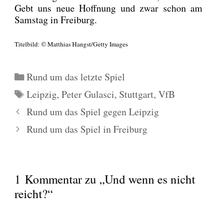
Gebt uns neue Hoff­nung und zwar schon am
Sams­tag in Frei­burg.
Titel­bild: © Mat­thi­as Hangst/Getty Images
Kategorien
Rund um das letzte Spiel
Schlagwörter
Leipzig
,
Peter Gulasci
,
Stuttgart
,
VfB
Rund um das Spiel gegen Leipzig
Rund um das Spiel in Freiburg
1 Kommentar zu „Und wenn es nicht
reicht?“