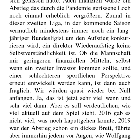
sich gelas­sen hät­te. Auch finan­zi­ell wür­de ein
Abstieg das durch die Pan­de­mie geris­se­ne Loch
noch ein­mal erheb­lich ver­grö­ßern. Zumal in
die­ser zwei­ten Liga, in der kom­men­de Sai­son
ver­mut­lich min­des­tens immer noch ein lang­
jäh­ri­ger Bun­des­li­gist um den Auf­stieg kon­kur­
rie­ren wird, ein direk­ter Wie­der­auf­stieg kei­ne
Selbst­ver­ständ­lich­keit ist. Ob die Mann­schaft
mir gerin­ge­ren finan­zi­el­len Mit­teln, selbst
wenn ein zwei­ter Inves­tor kom­men soll­te, und
einer schlech­te­ren sport­li­chen Per­spek­ti­ve
erneut ent­wi­ckelt wer­den kann, ist dann auch
frag­lich. Wir wür­den qua­si wie­der bei Null
anfan­gen. Ja, das ist jetzt sehr viel wenn und
sehr viel dann. Aber es soll ver­deut­li­chen, wie
viel aktu­ell auf dem Spiel steht. 2016 gab es
nicht viel, was noch kaputt­ge­hen konn­te, 2019
war der Abstieg schon ein dickes Brett, führ­te
aber immer­hin jedem vor Augen, wie Wolf­gang