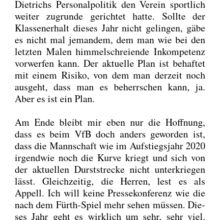
Diet­richs Per­so­nal­po­li­tik den Ver­ein sport­lich
wei­ter zugrun­de gerich­tet hat­te. Soll­te der
Klas­sen­er­halt die­ses Jahr nicht gelin­gen, gäbe
es nicht mal jeman­dem, dem man wie bei den
letz­ten Malen him­mel­schrei­en­de Inkom­pe­tenz
vor­wer­fen kann. Der aktu­el­le Plan ist behaf­tet
mit einem Risi­ko, von dem man der­zeit noch
aus­geht, dass man es beherr­schen kann, ja.
Aber es ist ein Plan.
Am Ende bleibt mir eben nur die Hoff­nung,
dass es beim VfB doch anders gewor­den ist,
dass die Mann­schaft wie im Auf­stiegs­jahr 2020
irgend­wie noch die Kur­ve kriegt und sich von
der aktu­el­len Durst­stre­cke nicht unter­krie­gen
lässt. Gleich­zei­tig, die Her­ren, lest es als
Appell. Ich will kei­ne Pres­se­kon­fe­renz wie die
nach dem Fürth-Spiel mehr sehen müs­sen. Die­
ses Jahr geht es wirk­lich um sehr, sehr viel.