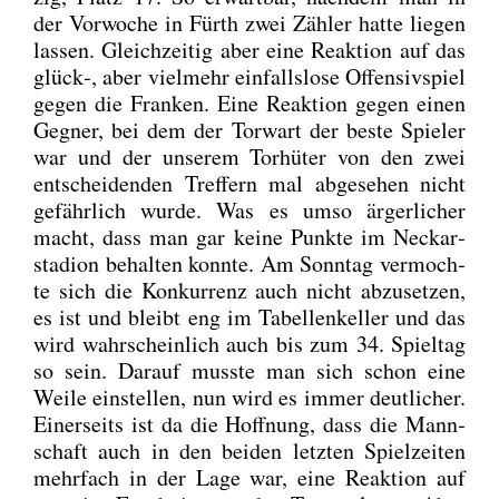
der Vor­wo­che in Fürth zwei Zäh­ler hat­te lie­gen
las­sen. Gleich­zei­tig aber eine Reak­ti­on auf das
glück‑, aber viel­mehr ein­falls­lo­se Offen­siv­spiel
gegen die Fran­ken. Eine Reak­ti­on gegen einen
Geg­ner, bei dem der Tor­wart der bes­te Spie­ler
war und der unse­rem Tor­hü­ter von den zwei
ent­schei­den­den Tref­fern mal abge­se­hen nicht
gefähr­lich wur­de. Was es umso ärger­li­cher
macht, dass man gar kei­ne Punk­te im Neckar­
sta­di­on behal­ten konn­te. Am Sonn­tag ver­moch­
te sich die Kon­kur­renz auch nicht abzu­set­zen,
es ist und bleibt eng im Tabel­len­kel­ler und das
wird wahr­schein­lich auch bis zum 34. Spiel­tag
so sein. Dar­auf muss­te man sich schon eine
Wei­le ein­stel­len, nun wird es immer deut­li­cher.
Einer­seits ist da die Hoff­nung, dass die Mann­
schaft auch in den bei­den letz­ten Spiel­zei­ten
mehr­fach in der Lage war, eine Reak­ti­on auf