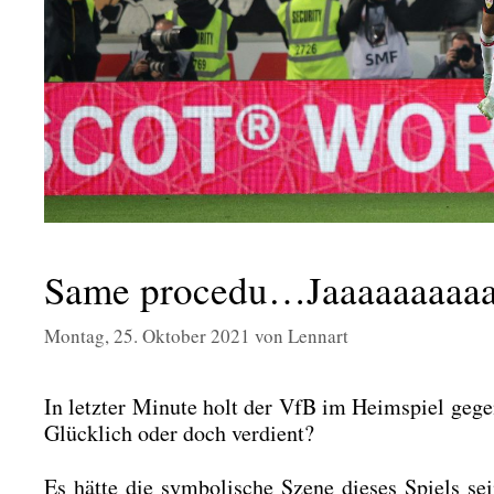
Same procedu…Jaaaaaaaaaa
Montag, 25. Oktober 2021
von
Lennart
In letz­ter Minu­te holt der VfB im Heim­spiel gege
Glück­lich oder doch ver­dient?
Es hät­te die sym­bo­li­sche Sze­ne die­ses Spiels 