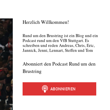
Herzlich Willkommen!
Rund um den Brust­ring ist ein Blog und ein
Pod­cast rund um den VfB Stutt­gart. Es
schrei­ben und reden Andre­as, Chris, Eric,
Jan­nick, Jen­ni, Lenn­art, Stef­fen und Tom
Abonniert den Podcast Rund um den
Brustring