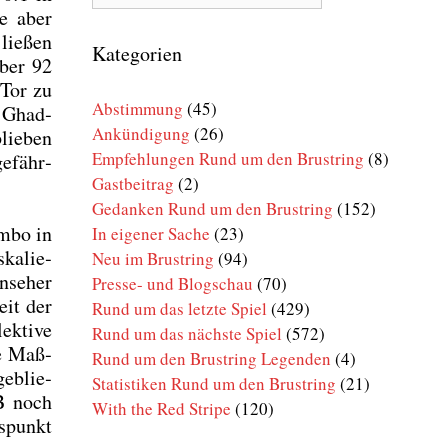
Rund
te aber
um
lie­ßen
den
Kategorien
über 92
Brustring
 Tor zu
Abstimmung
(45)
l Ghad­
Ankündigung
(26)
lie­ben
Empfehlungen Rund um den Brustring
(8)
e­fähr­
Gastbeitrag
(2)
Gedanken Rund um den Brustring
(152)
m­bo in
In eigener Sache
(23)
ka­lie­
Neu im Brustring
(94)
­se­her
Presse- und Blogschau
(70)
eit der
Rund um das letzte Spiel
(429)
k­ti­ve
Rund um das nächste Spiel
(572)
ue Maß­
Rund um den Brustring Legenden
(4)
geblie­
Statistiken Rund um den Brustring
(21)
B noch
With the Red Stripe
(120)
s­punkt