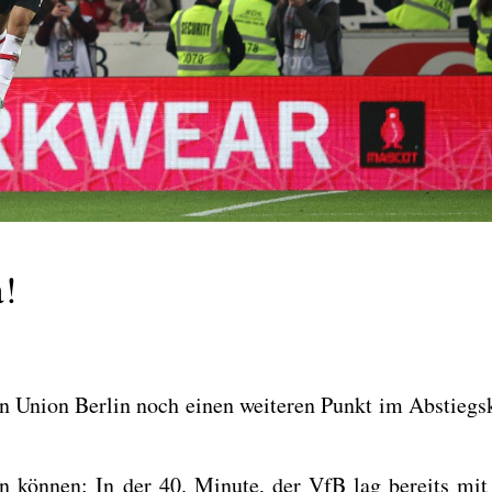
!
n Uni­on Ber­lin noch einen wei­te­ren Punkt im Abstiegs
sein kön­nen: In der 40. Minu­te, der VfB lag bereits mit