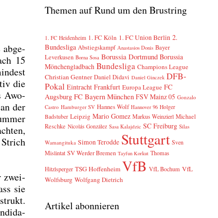
Themen auf Rund um den Brustring
2.
1. FC Köln
1. FC Union Berlin
1. FC Heidenheim
e abge­
Bundesliga
Abstiegskampf
Bayer
Anastasios Donis
Borussia Dortmund
Borussia
Leverkusen
nach 15
Borna Sosa
Bundesliga
Mönchengladbach
Champions League
in­dest
DFB-
Christian Gentner
Daniel Didavi
Daniel Ginczek
tiv die
Pokal
Eintracht Frankfurt
FC
Europa League
ss Awo­
FC Bayern München
Augsburg
FSV Mainz 05
Gonzalo
 an der
Hannes Wolf
Castro
Hamburger SV
Holger
Hannover 96
Mario Gomez
Leipzig
dum­mer
Markus Weinzierl
Michael
Badstuber
SC Freiburg
Reschke
Nicolás González
Sasa Kalajdzic
Silas
ch­ten,
Stuttgart
 Strich
Simon Terodde
Sven
Wamangituka
SV Werder Bremen
Mislintat
Thomas
Tayfun Korkut
VfB
TSG Hoffenheim
VfL
Hitzlsperger
VfL Bochum
r zwei­
Wolfsburg
Wolfgang Dietrich
ass sie
strukt.
Artikel abonnieren
­di­da­