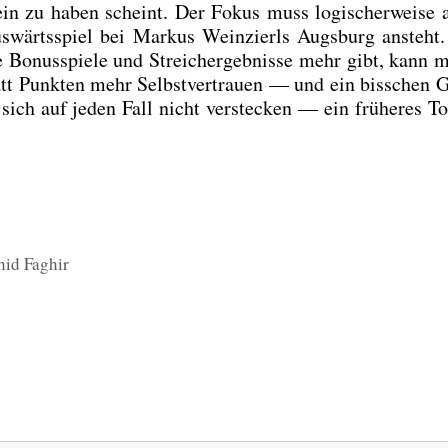
ein zu haben scheint. Der Fokus muss logi­scher­wei­se 
s­wärts­spiel bei Mar­kus Wein­zier­ls Augs­burg ansteht
ne Bonus­spie­le und Streich­ergeb­nis­se mehr gibt, kann 
att Punk­ten mehr Selbst­ver­trau­en — und ein biss­chen
ich auf jeden Fall nicht ver­ste­cken — ein frü­he­res T
id Faghir