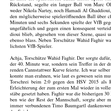
Rück­stand, segel­te ein lan­ger Ball von Marc Ol
weder Niko­la Nar­tey, noch Hama­di Al Ghad­dioui, 
den mög­li­cher­wei­se spiel­eröff­nen­den Ball über
c
Minu­ten und sechs Sekun­den spiel­te der VfB ge
unge­fähr­lich und gegen einen kon­se­quent ver­tei­
dioui blieb, abge­se­hen von die­ser Sze­ne, qua­si u
eben­so blass. Neben Tor­schüt­ze Wahid Fag­hir war
lichs­ten VfB-Spie­ler.
Ach­ja, Tor­schüt­ze Wahid Fag­hir. Der sorg­te dafü
der 40. Minu­te war, son­dern sein Tref­fer in der dri
ren­den Cannstatt­wer Kur­ve fei­er­te. Ich war sel­be
konn­te man erah­nen, wie laut es gewe­sen sein mus
Tor­schrei beim 2:0 gegen den HSV 2015 als Refe­
Erleich­te­rung der zum ers­ten Mal wie­der in vol­le
stä­be gesetzt haben. Fag­hir war die bis­he­ri­gen 30
ben wie der Rest der Mann­schaft, sorg­te aber
immer ver­bun­de­nen Timo Baum­gartl dan­kens­wer­t