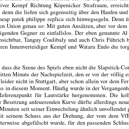
i­ver Kempf Rich­tung Köpe­ni­cker Straf­raum, erreich­
denn die lie­fen sich gegen­sei­tig über den Hau­fen und 
heap patek phil­ip­pe repli­ca
sich hin­weg­se­geln. Denn 
gen Uni­on genau so: Mit guten Ansät­zen, aber vor dem
di­gen­den Geg­ner zu ein­falls­los. Der eben genann­te A
nsicht­bar, Tan­guy Cou­li­ba­ly und auch Chris Füh­rich b
en Innen­ver­tei­di­ger Kempf und Wata­ru Endo die tor­g
r, dass die Sze­ne des Spiels eben nicht die Slap­stick-Co
t­ten Minu­te der Nach­spiel­zeit, den er vor der völ­lig es
r lei­der nicht in Stutt­gart, aber schon allein vor dem Fern
s in die­sem Moment. Häu­fig wur­de in der Ver­gan­gen­h
renz­punkt für Laut­stär­ke her­ge­nom­men. Die kol­le
r Beset­zung anfeu­e­ren­den Kur­ve dürf­te aller­dings ne
 Minu­ten seit sei­ner Ein­wechs­lung ähn­lich unvoll­endet 
 mit sei­nem Schuss aus der Dre­hung, der vom dem Vf
er­wei­se abge­fälscht wur­de, für den pas­sen­den Schlus