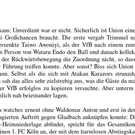
am: Unver­dient war er nicht. Sicher­lich ist Uni­on ein
ei Groß­chan­cen braucht. Die ers­te ver­gab Trim­mel 
er­senk­te Tai­wo Awo­niyi, als der VfB nach einem zum
 in Per­son von Wata­ru Endo den Ball und danach kol­lek­
n der Rück­wärts­be­we­gung die Zuord­nung nicht, so da
r Füh­rung tref­fen konn­te. Aber sonst? Biss sich Uni­on
m. Selbst als die sich mit Ata­kan Kara­zors strunz­
h sah das alles sehr ziel­stre­big aus, was die Gäs­te da ma
der VfB erfolg­los zu kopie­ren ver­such­te. Aber unterm
lich nah bei­ein­an­der lagen.
ca wat­ches
erneut ohne Wal­de­mar Anton und erst in de
gier­ten Auf­tritt gegen Glad­bach anknüp­fen konn­te: D
‑Heimniederlage abfin­det, spricht für das Gesamt­kon­
inen 1. FC Köln an, der mit dem harm­lo­sen Abstiegs­kan