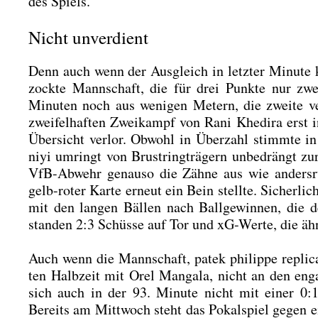
des Spiels.
Nicht unverdient
Denn auch wenn der Aus­gleich in letz­ter Minu­te k
zock­te Mann­schaft, die für drei Punk­te nur zw
Minu­ten noch aus weni­gen Metern, die zwei­te v
zwei­fel­haf­ten Zwei­kampf von Rani Khe­di­ra erst
Über­sicht ver­lor. Obwohl in Über­zahl stimm­te i
niyi umringt von Brust­ring­trä­gern unbe­drängt zu
VfB-Abwehr genau­so die Zäh­ne aus wie anders­ru
gelb-roter Kar­te erneut ein Bein stell­te. Sicher­lic
mit den lan­gen Bäl­len nach Ball­ge­win­nen, die 
stan­den 2:3 Schüs­se auf Tor und xG-Wer­te, die ähn­
Auch wenn die Mann­schaft,
patek phil­ip­pe repli­
ten Halb­zeit mit Orel Manga­la, nicht an den enga­
sich auch in der 93. Minu­te nicht mit einer 0:1
Bereits am Mitt­woch steht das Pokal­spiel gegen e