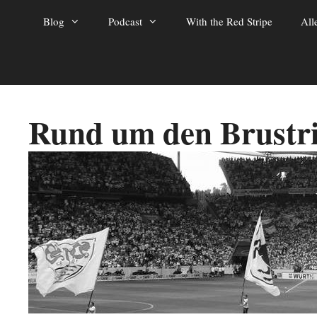
Zum
Blog
Podcast
With the Red Stripe
All
Inhalt
springen
Rund um den Brustr