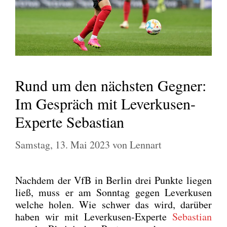
Rund um den nächsten Gegner:
Im Gespräch mit Leverkusen-
Experte Sebastian
Samstag, 13. Mai 2023
von
Lennart
Nach­dem der VfB in Ber­lin drei Punk­te lie­gen
ließ, muss er am Sonn­tag gegen Lever­ku­sen
wel­che holen. Wie schwer das wird, dar­über
haben wir mit Lever­ku­sen-Exper­te
Sebas­ti­an