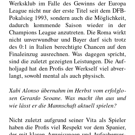
Werks­klub im Fal­le des Gewinns der Euro­pa
League nicht nur der ers­te Titel seit dem DFB-
Pokal­sieg 1993, son­dern auch die Mög­lich­keit,
dadurch kom­men­de Sai­son wie­der in der
Cham­pi­ons League anzu­tre­ten. Die Roma wirkt
nicht unver­wund­bar und Bay­er darf sich trotz
des 0:1 in Ita­li­en berech­tig­te Chan­cen auf den
Final­ein­zug aus­rech­nen. Was dage­gen spricht,
sind die zuletzt gezeig­ten Leis­tun­gen. Die Auf­
hol­jagd hat den Pro­fis der Werks­elf viel abver­
langt, sowohl men­tal als auch phy­sisch.
Xabi Alon­so über­nahm im Herbst vom erfolg­lo­
sen Gerar­do Seo­ane. Was macht ihn aus und
wie lässt er die Mann­schaft aktu­ell spie­len?
Nicht zuletzt auf­grund sei­ner Vita als Spie­ler
haben die Pro­fis viel Respekt vor dem Spa­ni­er,
der mit kla­ren Anwei­sun­gen und Auf­ga­ben­ver­