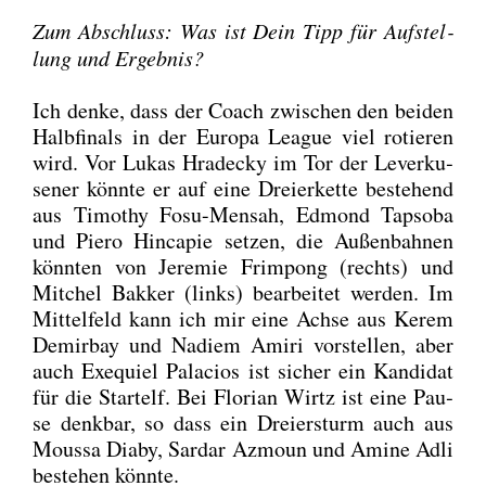
Zum Abschluss: Was ist Dein Tipp für Auf­stel­
lung und Ergeb­nis?
Ich den­ke, dass der Coach zwi­schen den bei­den
Halb­fi­nals in der Euro­pa League viel rotie­ren
wird. Vor Lukas Hra­de­cky im Tor der Lever­ku­
se­ner könn­te er auf eine Drei­er­ket­te bestehend
aus Timo­thy Fosu-Men­sah, Edmond Tap­so­ba
und Pie­ro Hin­ca­pie set­zen, die Außen­bah­nen
könn­ten von Jere­mie Frim­pong (rechts) und
Mit­chel Bak­ker (links) bear­bei­tet wer­den. Im
Mit­tel­feld kann ich mir eine Ach­se aus Kerem
Demir­bay und Nadiem Ami­ri vor­stel­len, aber
auch Exe­quiel Pala­ci­os ist sicher ein Kan­di­dat
für die Start­elf. Bei Flo­ri­an Wirtz ist eine Pau­
se denk­bar, so dass ein Drei­er­sturm auch aus
Moussa Dia­by, Sar­dar Azmoun und Ami­ne Adli
bestehen könn­te.