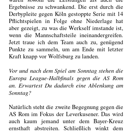
Ergeb­nis­se zu schwan­kend. Die erst durch die
Der­by­p­lei­te gegen Köln gestopp­te Serie mit 14
Pflicht­spie­len in Fol­ge ohne Nie­der­la­ge hat
aber gezeigt, zu was die Werks­elf imstan­de ist,
wenn die Mann­schafts­tei­le inein­an­der­grei­fen.
Jetzt traue ich dem Team auch zu, genü­gend
Punk­te zu sam­meln, um am Ende mit letz­ter
Kraft knapp vor Wolfs­burg zu lan­den.
Vor und nach dem Spiel am Sonn­tag ste­hen die
Euro­pa League-Halb­fi­nals gegen die AS Rom
an. Erwar­test Du dadurch eine Ablen­kung am
Sonn­tag?
Natür­lich steht die zwei­te Begeg­nung gegen die
AS Rom im Fokus der Lever­ku­se­ner. Das wird
auch kaum jemand unter dem Bay­er-Kreuz
ernst­haft abstrei­ten. Schließ­lich winkt dem