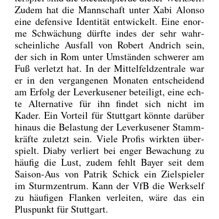
Zudem hat die Mann­schaft unter Xabi Alon­so
eine defen­si­ve Iden­ti­tät ent­wi­ckelt. Eine enor­
me Schwä­chung dürf­te indes der sehr wahr­
schein­li­che Aus­fall von Robert And­rich sein,
der sich in Rom unter Umstän­den schwe­rer am
Fuß ver­letzt hat. In der Mit­tel­feld­zen­tra­le war
er in den ver­gan­ge­nen Mona­ten ent­schei­dend
am Erfolg der Lever­ku­se­ner betei­ligt, eine ech­
te Alter­na­ti­ve für ihn fin­det sich nicht im
Kader. Ein Vor­teil für Stutt­gart könn­te dar­über
hin­aus die Belas­tung der Lever­ku­se­ner Stamm­
kräf­te zuletzt sein. Vie­le Pro­fis wirk­ten über­
spielt. Dia­by ver­liert bei enger Bewa­chung zu
häu­fig die Lust, zudem fehlt Bay­er seit dem
Sai­son-Aus von Patrik Schick ein Ziel­spie­ler
im Sturm­zen­trum. Kann der VfB die Werks­elf
zu häu­fi­gen Flan­ken ver­lei­ten, wäre das ein
Plus­punkt für Stutt­gart.