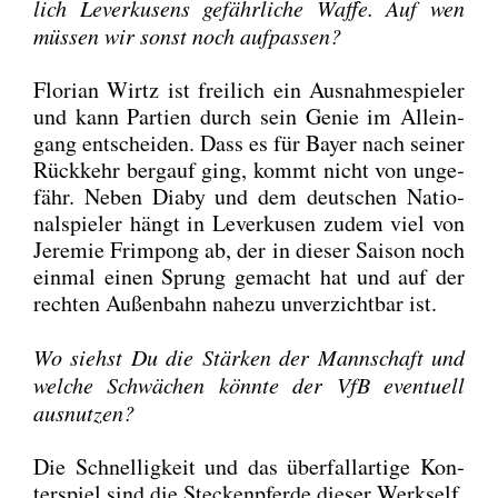
lich Lever­ku­sens gefähr­li­che Waf­fe. Auf wen
müs­sen wir sonst noch auf­pas­sen?
Flo­ri­an Wirtz ist frei­lich ein Aus­nah­me­spie­ler
und kann Par­tien durch sein Genie im Allein­
gang ent­schei­den. Dass es für Bay­er nach sei­ner
Rück­kehr berg­auf ging, kommt nicht von unge­
fähr. Neben Dia­by und dem deut­schen Natio­
nal­spie­ler hängt in Lever­ku­sen zudem viel von
Jere­mie Frim­pong ab, der in die­ser Sai­son noch
ein­mal einen Sprung gemacht hat und auf der
rech­ten Außen­bahn nahe­zu unver­zicht­bar ist.
Wo siehst Du die Stär­ken der Mann­schaft und
wel­che Schwä­chen könn­te der VfB even­tu­ell
aus­nut­zen?
Die Schnel­lig­keit und das über­fall­ar­ti­ge Kon­
ter­spiel sind die Ste­cken­pfer­de die­ser Werks­elf.