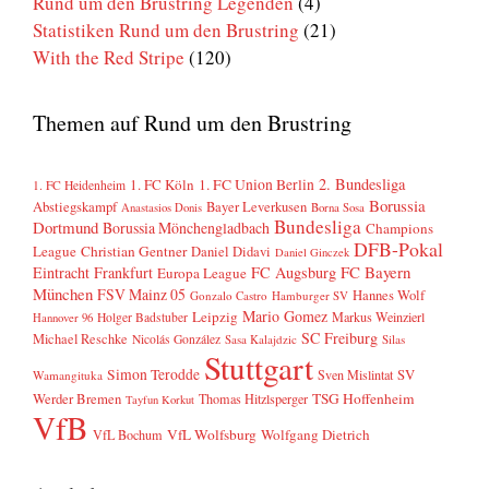
Rund um den Brustring Legenden
(4)
Statistiken Rund um den Brustring
(21)
With the Red Stripe
(120)
Themen auf Rund um den Brustring
2. Bundesliga
1. FC Köln
1. FC Union Berlin
1. FC Heidenheim
Borussia
Abstiegskampf
Bayer Leverkusen
Anastasios Donis
Borna Sosa
Bundesliga
Dortmund
Borussia Mönchengladbach
Champions
DFB-Pokal
League
Christian Gentner
Daniel Didavi
Daniel Ginczek
FC Bayern
Eintracht Frankfurt
FC Augsburg
Europa League
München
FSV Mainz 05
Hannes Wolf
Gonzalo Castro
Hamburger SV
Mario Gomez
Leipzig
Markus Weinzierl
Holger Badstuber
Hannover 96
SC Freiburg
Michael Reschke
Nicolás González
Sasa Kalajdzic
Silas
Stuttgart
Simon Terodde
SV
Sven Mislintat
Wamangituka
Werder Bremen
TSG Hoffenheim
Thomas Hitzlsperger
Tayfun Korkut
VfB
VfL Wolfsburg
Wolfgang Dietrich
VfL Bochum