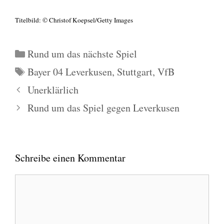
Titel­bild: © Chris­tof Koepsel/Getty Images
Kategorien
Rund um das nächste Spiel
Schlagwörter
Bayer 04 Leverkusen
,
Stuttgart
,
VfB
Unerklärlich
Rund um das Spiel gegen Leverkusen
Schreibe einen Kommentar
Kommentar