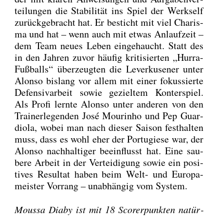
tei­lun­gen die Sta­bi­li­tät ins Spiel der Werks­elf
zurück­ge­bracht hat. Er besticht mit viel Cha­ris­
ma und hat – wenn auch mit etwas Anlauf­zeit –
dem Team neu­es Leben ein­ge­haucht. Statt des
in den Jah­ren zuvor häu­fig kri­ti­sier­ten „Hur­ra-
Fuß­balls“ über­zeug­ten die Lever­ku­se­ner unter
Alon­so bis­lang vor allem mit einer fokus­sier­te
Defen­siv­ar­beit sowie geziel­tem Kon­ter­spiel.
Als Pro­fi lern­te Alon­so unter ande­ren von den
Trai­ner­le­gen­den José Mour­in­ho und Pep Guar­
dio­la, wobei man nach die­ser Sai­son fest­hal­ten
muss, dass es wohl eher der Por­tu­gie­se war, der
Alon­so nach­hal­ti­ger beein­flusst hat. Eine sau­
be­re Arbeit in der Ver­tei­di­gung sowie ein posi­
ti­ves Resul­tat haben beim Welt- und Euro­pa­
meis­ter Vor­rang – unab­hän­gig vom Sys­tem.
Moussa Dia­by ist mit 18 Scor­er­punk­ten natür­