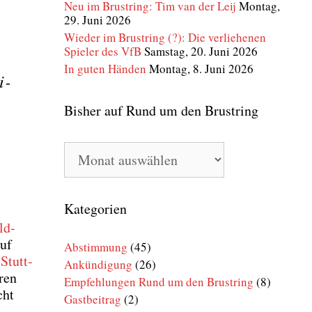
Neu im Brustring: Tim van der Leij
Montag,
29. Juni 2026
Wieder im Brustring (?): Die verliehenen
Spieler des VfB
Samstag, 20. Juni 2026
In guten Händen
Montag, 8. Juni 2026
i­
Bisher auf Rund um den Brustring
Bisher
auf
Rund
um
den
Kategorien
Brustring
ld­
auf
Abstimmung
(45)
Stutt­
Ankündigung
(26)
­ren
Empfehlungen Rund um den Brustring
(8)
cht
Gastbeitrag
(2)