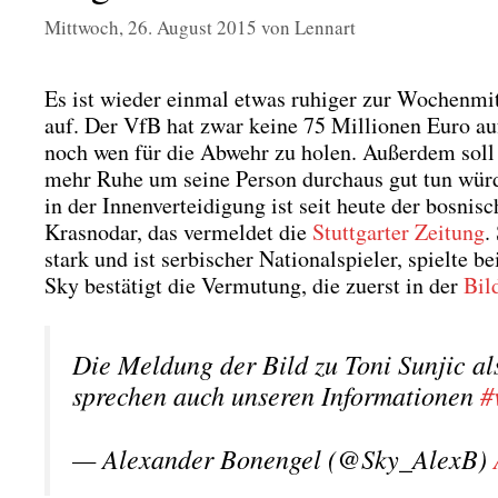
Mittwoch, 26. August 2015
von
Lennart
Es ist wie­der ein­mal etwas ruhi­ger zur Wochen­mit­
auf. Der VfB hat zwar kei­ne 75 Mil­lio­nen Euro a
noch wen für die Abwehr zu holen. Außer­dem soll 
mehr Ruhe um sei­ne Per­son durch­aus gut tun wür­
in der Innen­ver­tei­di­gung ist seit heu­te der bos­ni­s
Kras­no­dar, das ver­mel­det die
Stutt­gar­ter Zei­tung
.
stark und ist ser­bi­scher Natio­nal­spie­ler, spiel­te
Sky bestä­tigt die Ver­mu­tung, die zuerst in der
Bil
Die Mel­dung der Bild zu Toni Sun­jic als 
spre­chen auch unse­ren Infor­ma­tio­nen
#
— Alex­an­der Bonen­gel (@Sky_AlexB)