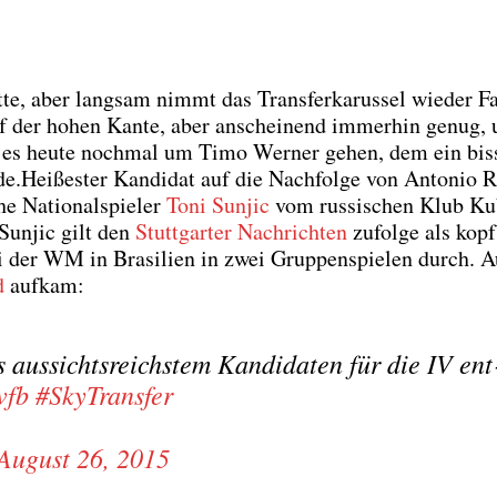
te, aber lang­sam nimmt das Trans­fer­ka­rus­sel wie­der F
uf der hohen Kan­te, aber anschei­nend immer­hin genug,
es heu­te noch­mal um Timo Wer­ner gehen, dem ein bis
de.
Hei­ßes­ter Kan­di­dat auf die Nach­fol­ge von Anto­nio R
che Natio­nal­spie­ler
Toni Sun­jic
vom rus­si­schen Klub K
 Sun­jic gilt den
Stutt­gar­ter Nach­rich­ten
zufol­ge als kopf­
 bei der WM in Bra­si­li­en in zwei Grup­pen­spie­len durch. 
d
auf­kam:
aus­sichts­reichs­tem Kan­di­da­ten für die IV ent
vfb
#Sky­Trans­fer
August 26, 2015