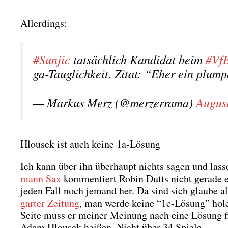
Aller­dings:
#Sun­jic
tat­säch­lich Kan­di­dat beim
#Vf
ga-Taug­lich­keit. Zitat: “Eher ein plum­p
— Mar­kus Merz (@merzerrama)
August
Hlousek ist auch keine 1a-Lösung
Ich kann über ihn über­haupt nichts sagen und las­se
mann Sax
kom­men­tiert Robin Dutts nicht gera­de ei
jeden Fall noch jemand her. Da sind sich glau­be all
gar­ter Zei­tung
, man wer­de kei­ne “1c-Lösung” holen
Sei­te muss er mei­ner Mei­nung nach eine Lösung fin
Adam Hlou­sek hei­ßen. Nicht über 34 Spie­le.