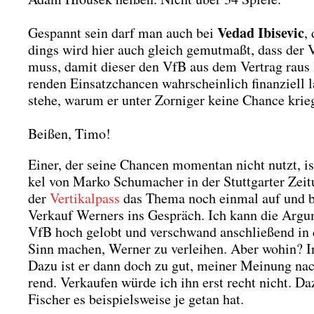
Vedad Ibi­se­vic
Gespannt sein darf man auch bei
,
dings wird hier auch gleich gemut­maßt, dass der VfB
muss, damit die­ser den VfB aus dem Ver­trag raus l
ren­den Ein­satz­chan­cen wahr­schein­lich finan­zi­e
ste­he, war­um er unter Zor­ni­ger kei­ne Chan­ce krie
Beißen, Timo!
Einer, der sei­ne Chan­cen momen­tan nicht nutzt, i
kel von Mar­ko Schu­ma­cher in der Stutt­gar­ter Zei­t
der
Ver­ti­kal­pass
das The­ma noch ein­mal auf und br
Ver­kauf Wer­ners ins Gespräch. Ich kann die Argu­m
VfB hoch gelobt und ver­schwand anschlie­ßend in den
Sinn machen, Wer­ner zu ver­lei­hen. Aber wohin? I
Dazu ist er dann doch zu gut, mei­ner Mei­nung nach
rend. Ver­kau­fen wür­de ich ihn erst recht nicht. Da
Fischer es bei­spiels­wei­se je getan hat.