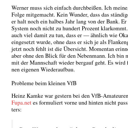
Wer­ner muss sich ein­fach durch­bei­ßen. Ich mei­ne,
Fol­ge mit­ge­macht. Kein Wun­der, dass das stän­di­
er halt noch ein hal­bes Jahr lang von der Bank. Er i
Sys­tem noch nicht zu hun­dert Pro­zent klar­kommt. 
auch viel damit zu tun, dass er — ähn­lich wie Oka­za­
ein­ge­setzt wur­de, ohne dass er sich je als Flan­ken­
jetzt noch fehlt ist die Über­sicht. Momen­tan erin­
aber ohne den Blick für den Neben­mann. Ich bin mi
mit der Mann­schaft wie­der berg­auf geht. Es wird 
nen eige­nen Wie­der­auf­bau.
Probleme beim kleinen VfB
Heinz Kam­ke war ges­tern bei den VfB-Ama­teu­ren
Fupa.net
es for­mu­liert vor­ne und hin­ten nicht pas
ters: