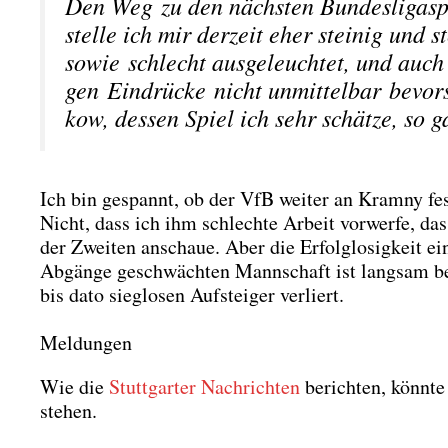
Den Weg zu den nächs­ten Bun­des­li­ga­sp
stel­le ich mir der­zeit eher stei­nig und 
sowie schlecht aus­ge­leuch­tet, und auch
gen Ein­drü­cke nicht unmit­tel­bar bevor
kow, des­sen Spiel ich sehr schät­ze, so 
Ich bin gespannt, ob der VfB wei­ter an Kram­ny fest
Nicht, dass ich ihm schlech­te Arbeit vor­wer­fe, das
der Zwei­ten anschaue. Aber die Erfolg­lo­sig­keit ein
Abgän­ge geschwäch­ten Mann­schaft ist lang­sam b
bis dato sieg­lo­sen Auf­stei­ger ver­liert.
Meldungen
Wie die
Stutt­gar­ter Nach­rich­ten
berich­ten, könn­t
ste­hen.