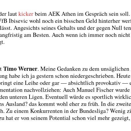
 der laut
kicker
beim AEK Athen im Gespräch sein soll. 
 Ibi­se­vic wohl noch ein biss­chen Geld hin­ter­her wer­
ässt. Ange­sichts sei­nes Gehalts und der gegen Null ten
ll lang­fris­tig am Bes­ten. Auch wenn ich immer noch nicht
gt.
Timo Wer­ner
st
. Mei­ne Gedan­ken zu dem unsäg­li­chen 
ung habe ich ja ges­tern schon nie­der­ge­schrie­ben. Heu­te
ingt eine Lei­he oder gar — absicht­lich pro­vo­ka­tiv — 
en­ta­ti­on nach­voll­zie­hen: Auch Manu­el Fischer wur­d
 unte­ren Ligen. Even­tu­ell wür­de es sport­lich wirk­li
ns Aus­land? das kommt wohl eher zu früh. In die zwei­t
. Zu einem Kon­kur­ren­ten in der Bun­des­li­ga? Wenig zi
zu hat er von sei­nem Poten­ti­al schon viel mehr gezeigt,