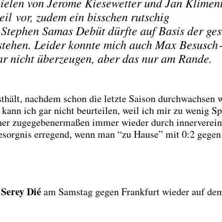
ie­len von Jero­me Kie­se­wet­ter und Jan Kli­men
steil vor, zudem ein biss­chen rut­schig
 Ste­phen Samas Debüt dürf­te auf Basis der gest
­ste­hen. Lei­der konn­te mich auch Max Besusch­
gar nicht über­zeu­gen, aber das nur am Ran­de.
­hält, nach­dem schon die letz­te Sai­son durch­wach­sen 
 kann ich gar nicht beur­tei­len, weil ich mir zu wenig Spi
er zuge­ge­be­ner­ma­ßen immer wie­der durch inner­ver­ein­
esorg­nis erre­gend, wenn man “zu Hau­se” mit 0:2 gegen
Serey Dié
e
am Sams­tag gegen Frank­furt wie­der auf de