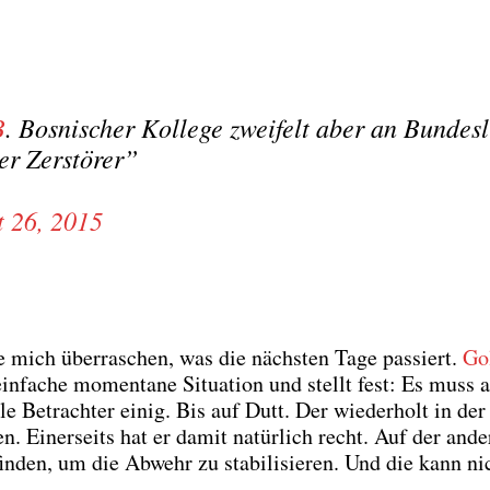
B
. Bos­ni­scher Kol­le­ge zwei­felt aber an Bun­des­l
er Zer­stö­rer”
 26, 2015
 mich über­ra­schen, was die nächs­ten Tage pas­siert.
Go
n­fa­che momen­ta­ne Situa­ti­on und stellt fest: Es muss 
e Betrach­ter einig. Bis auf Dutt. Der wie­der­holt in der
. Einer­seits hat er damit natür­lich recht. Auf der ande
­den, um die Abwehr zu sta­bi­li­sie­ren. Und die kann ni