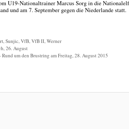
m U19-Natio­nal­trai­ner Mar­cus Sorg in die Natio­nal­el
land und am 7. Sep­tem­ber gegen die Nie­der­lan­de statt.
rt
,
Sunjic
,
VfB
,
VfB II
,
Werner
h, 26. August
 — Rund um den Brustring am Freitag, 28. August 2015