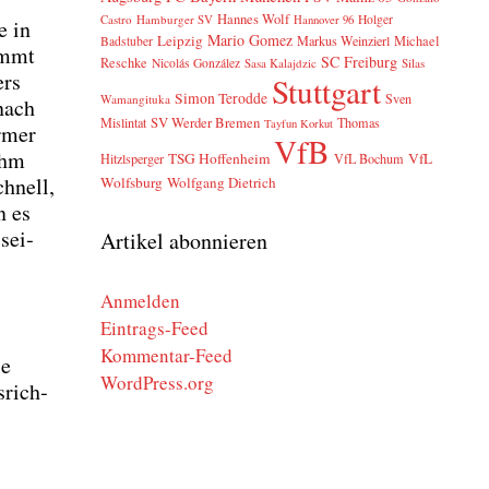
Hannes Wolf
Castro
Hamburger SV
Holger
Hannover 96
e in
Mario Gomez
Leipzig
Markus Weinzierl
Michael
Badstuber
kommt
SC Freiburg
Reschke
Nicolás González
Sasa Kalajdzic
Silas
ers
Stuttgart
Simon Terodde
Sven
Wamangituka
 nach
SV Werder Bremen
Mislintat
Thomas
Tayfun Korkut
r­mer
VfB
 ihm
TSG Hoffenheim
VfL
Hitzlsperger
VfL Bochum
chnell,
Wolfsburg
Wolfgang Dietrich
n es
sei­
Artikel abonnieren
Anmelden
Eintrags-Feed
Kommentar-Feed
ie
WordPress.org
­rich­