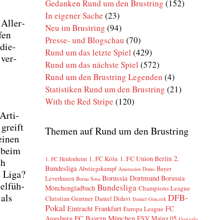
Gedanken Rund um den Brustring
(152)
In eigener Sache
(23)
Aller­
Neu im Brustring
(94)
fen
Presse- und Blogschau
(70)
­die­
Rund um das letzte Spiel
(429)
 ver­
Rund um das nächste Spiel
(572)
Rund um den Brustring Legenden
(4)
Statistiken Rund um den Brustring
(21)
With the Red Stripe
(120)
Arti­
 greift
Themen auf Rund um den Brustring
einen
e beim
2.
1. FC Köln
1. FC Union Berlin
1. FC Heidenheim
ch
Bundesliga
Abstiegskampf
Bayer
Anastasios Donis
e Liga?
Borussia Dortmund
Borussia
Leverkusen
Borna Sosa
el­füh­
Bundesliga
Mönchengladbach
Champions League
 als
DFB-
Christian Gentner
Daniel Didavi
Daniel Ginczek
Pokal
Eintracht Frankfurt
FC
Europa League
FC Bayern München
Augsburg
FSV Mainz 05
Gonzalo