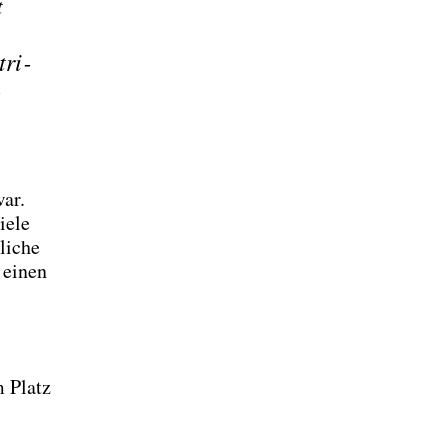
t
­ri­
war.
e­le
li­che
 einen
m Platz