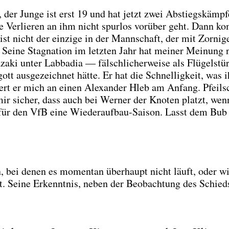
 der Jun­ge ist erst 19 und hat jetzt zwei Abstiegs­kämp­f
ge Ver­lie­ren an ihm nicht spur­los vor­über geht. Dann 
st nicht der ein­zi­ge in der Mann­schaft, der mit Zor­ni­g
Sei­ne Sta­gna­ti­on im letz­ten Jahr hat mei­ner Mei­nung
ki unter Lab­ba­dia — fälsch­li­cher­wei­se als Flü­gel­stü
gott aus­ge­zeich­net hät­te. Er hat die Schnel­lig­keit, was
nert er mich an einen Alex­an­der Hleb am Anfang. Pfeil­s
r sicher, dass auch bei Wer­ner der Kno­ten platzt, wen
für den VfB eine Wie­der­auf­bau-Sai­son. Lasst dem Bub 
, bei denen es momen­tan über­haupt nicht läuft, oder w
st. Sei­ne Erkennt­nis, neben der Beob­ach­tung des Schieds