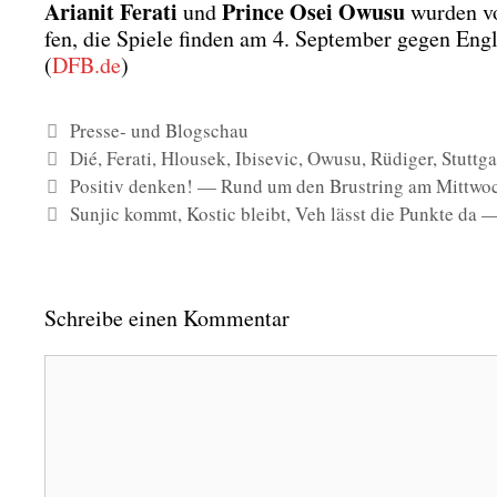
Aria­nit Fera­ti
Prin­ce Osei Owu­su
und
wur­den vo
fen, die Spie­le fin­den am 4. Sep­tem­ber gegen Eng­
(
DFB.de
)
Kategorien
Presse- und Blogschau
Schlagwörter
Dié
,
Ferati
,
Hlousek
,
Ibisevic
,
Owusu
,
Rüdiger
,
Stuttga
Positiv denken! — Rund um den Brustring am Mittwoc
Sunjic kommt, Kostic bleibt, Veh lässt die Punkte da
Schreibe einen Kommentar
Kommentar