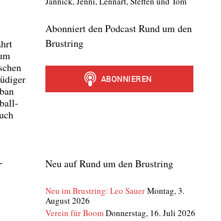
Jan­nick, Jen­ni, Lenn­art, Stef­fen und Tom
Abonniert den Podcast Rund um den
Brustring
ahrt
 um
s­chen
üdi­ger
uban
ball­
Auch
­
Neu auf Rund um den Brustring
Neu im Brustring: Leo Sauer
Montag, 3.
August 2026
Verein für Boom
Donnerstag, 16. Juli 2026