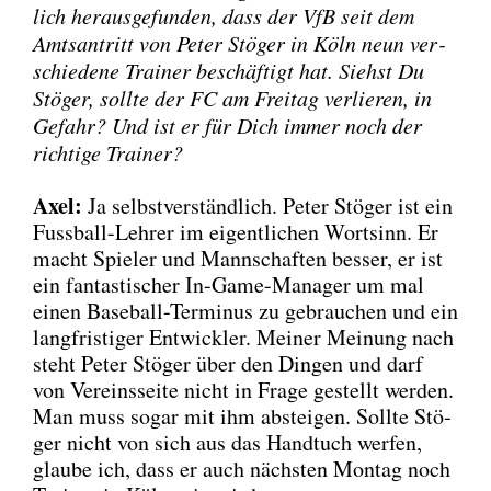
lich her­aus­ge­fun­den, dass der VfB seit dem
Amts­an­tritt von Peter Stö­ger in Köln neun ver­
schie­de­ne Trai­ner beschäf­tigt hat. Siehst Du
Stö­ger, soll­te der FC am Frei­tag ver­lie­ren, in
Gefahr? Und ist er für Dich immer noch der
rich­ti­ge Trai­ner?
Axel:
Ja selbst­ver­ständ­lich. Peter Stö­ger ist ein
Fuss­ball-Leh­rer im eigent­li­chen Wort­sinn. Er
macht Spie­ler und Mann­schaf­ten bes­ser, er ist
ein fan­tas­ti­scher In-Game-Mana­ger um mal
einen Base­ball-Ter­mi­nus zu gebrau­chen und ein
lang­fris­ti­ger Ent­wick­ler. Mei­ner Mei­nung nach
steht Peter Stö­ger über den Din­gen und darf
von Ver­eins­sei­te nicht in Fra­ge gestellt wer­den.
Man muss sogar mit ihm abstei­gen. Soll­te Stö­
ger nicht von sich aus das Hand­tuch wer­fen,
glau­be ich, dass er auch nächs­ten Mon­tag noch