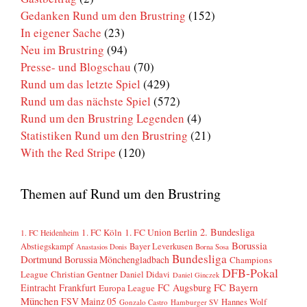
Gedanken Rund um den Brustring
(152)
In eigener Sache
(23)
Neu im Brustring
(94)
Presse- und Blogschau
(70)
Rund um das letzte Spiel
(429)
Rund um das nächste Spiel
(572)
Rund um den Brustring Legenden
(4)
Statistiken Rund um den Brustring
(21)
With the Red Stripe
(120)
Themen auf Rund um den Brustring
2. Bundesliga
1. FC Köln
1. FC Union Berlin
1. FC Heidenheim
Borussia
Abstiegskampf
Bayer Leverkusen
Anastasios Donis
Borna Sosa
Bundesliga
Dortmund
Borussia Mönchengladbach
Champions
DFB-Pokal
League
Christian Gentner
Daniel Didavi
Daniel Ginczek
FC Bayern
Eintracht Frankfurt
FC Augsburg
Europa League
München
FSV Mainz 05
Hannes Wolf
Gonzalo Castro
Hamburger SV