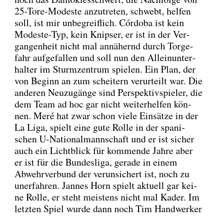
25-Tore-Mode­s­te anzu­tre­ten, schwebt, hel­fen
soll, ist mir unbe­greif­lich. Cór­do­ba ist kein
Mode­s­te-Typ, kein Knip­ser, er ist in der Ver­
gan­gen­heit nicht mal annä­hernd durch Tor­ge­
fahr auf­ge­fal­len und soll nun den Allein­un­ter­
hal­ter im Sturm­zen­trum spie­len. Ein Plan, der
von Beginn an zum schei­tern ver­ur­teilt war. Die
ande­ren Neu­zu­gän­ge sind Per­spek­tiv­spie­ler, die
dem Team ad hoc gar nicht wei­ter­hel­fen kön­
nen. Meré hat zwar schon vie­le Ein­sät­ze in der
La Liga, spielt eine gute Rol­le in der spa­ni­
schen U‑Nationalmannschaft und er ist sicher
auch ein Licht­blick für kom­men­de Jah­re aber
er ist für die Bun­des­li­ga, gera­de in einem
Abwehr­ver­bund der ver­un­si­chert ist, noch zu
uner­fah­ren. Jan­nes Horn spielt aktu­ell gar kei­
ne Rol­le, er steht meis­tens nicht mal Kader. Im
letz­ten Spiel wur­de dann noch Tim Hand­wer­ker