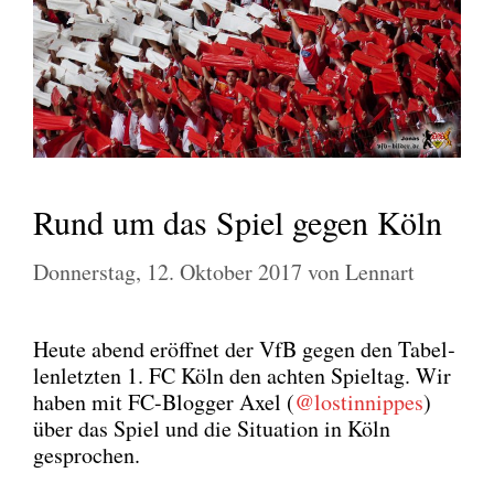
Rund um das Spiel gegen Köln
Donnerstag, 12. Oktober 2017
von
Lennart
Heu­te abend eröff­net der VfB gegen den Tabel­
len­letz­ten 1. FC Köln den ach­ten Spiel­tag. Wir
haben mit FC-Blog­ger Axel (
@lostinnippes
)
über das Spiel und die Situa­ti­on in Köln
gespro­chen.