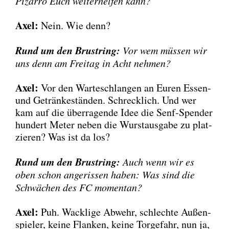
Pizar­ro Euch wei­ter­hel­fen kann?
Axel:
Nein. Wie denn?
Rund um den Brust­ring:
Vor wem müs­sen wir
uns denn am Frei­tag in Acht neh­men?
Axel:
Vor den War­te­schlan­gen an Euren Essen-
und Geträn­ke­stän­den. Schreck­lich. Und wer
kam auf die über­ra­gen­de Idee die Senf-Spen­der
hun­dert Meter neben die Wurst­aus­ga­be zu plat­
zie­ren? Was ist da los?
Rund um den Brust­ring:
Auch wenn wir es
oben schon ange­ris­sen haben: Was sind die
Schwä­chen des FC momen­tan?
Axel:
Puh. Wack­li­ge Abwehr, schlech­te Außen­
spie­ler, kei­ne Flan­ken, kei­ne Tor­ge­fahr, nun ja,