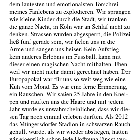
dem lau­tes­ten und emo­tio­nals­ten Tor­schrei
mei­nes Fan­le­bens zu explo­die­ren. Wir spran­gen
wie klei­ne Kin­der durch die Stadt, wir tran­ken
die gan­ze Nacht, in Köln war an Schlaf nicht zu
den­ken. Stras­sen wur­den abge­sperrt, die Poli­zei
ließ fünf gera­de sein, wir fie­len uns in die
Arme und san­gen uns hei­ser. Kein Auf­stieg,
kein ande­res Erleb­nis im Fuss­ball, kann mit
die­ser einen magi­schen Nacht mit­hal­ten. Eben
weil wir nicht mehr damit gerech­net haben. Der
Euro­pa­po­kal war für uns so weit weg wie eine
Kuh vom Mond. Es war eine fer­ne Erin­ne­rung,
ein Rau­schen. Wir saßen 25 Jah­re in den Knei­
pen und rauf­ten uns die Haa­re und mit jedem
Jahr wur­de es unwahr­schein­li­cher, dass wir die­
sen Tag noch ein­mal erle­ben durf­ten. Als 2012
das Mün­gers­dor­fer Sta­di­on in schwar­zen Rauch
gehüllt wur­de, als wir wie­der abstie­gen, hat­ten
wir eigent­lich schon jede Hoff­nung längst ver­