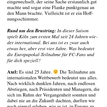
ein­ge­wech­selt, der sei­ne Sache erstaun­lich gut
mach­te und sogar eine Flan­ke punkt­ge­nau an
den Mann brach­te. Viel­leicht ist er ein Hoff­
nungs­schim­mer.
Rund um den Brust­ring:
In die­ser Sai­son
spielt Köln zum ers­ten Mal seit 24 Jah­ren wie­
der inter­na­tio­nal. Bei uns ist es zwar auch
etwas her, aber erst vier Jah­re. Was bedeu­tet
die Euro­pa­po­kal-Teil­nah­me für FC-Fans und
für dich spe­zi­ell?
Axel:
Es sind 25 Jah­re.
Die Teil­nah­me am
inter­na­tio­na­len Wett­be­werb bedeu­tet uns alles.
Nach wirk­lich dunk­len Jah­ren, nach end­lo­sen
Abstie­gen, nach Prä­si­den­ten und Mana­gern, die
sich im Ruhm der Ver­gan­gen­heit sonn­ten und
dabei nie an die Zukunft dach­ten, durf­ten wir
noch ein­mal erle­ben, wie es ist, in Euro­pa zu