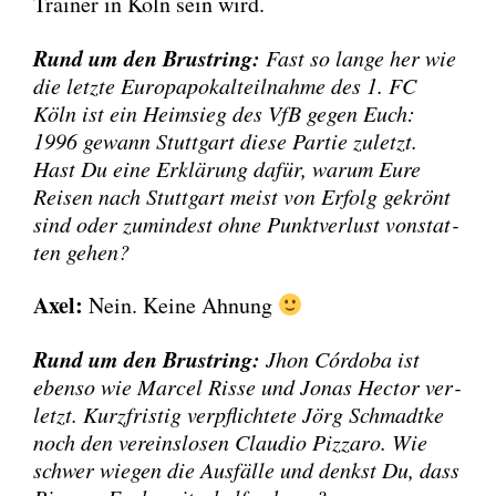
Trai­ner in Köln sein wird.
Rund um den Brust­ring:
Fast so lan­ge her wie
die letz­te Euro­pa­po­kal­teil­nah­me des 1. FC
Köln ist ein Heim­sieg des VfB gegen Euch:
1996 gewann Stutt­gart die­se Par­tie zuletzt.
Hast Du eine Erklä­rung dafür, war­um Eure
Rei­sen nach Stutt­gart meist von Erfolg gekrönt
sind oder zumin­dest ohne Punkt­ver­lust von­stat­
ten gehen?
Axel:
Nein. Kei­ne Ahnung
Rund um den Brust­ring:
Jhon Cór­do­ba ist
eben­so wie Mar­cel Ris­se und Jonas Hec­tor ver­
letzt. Kurz­fris­tig ver­pflich­te­te Jörg Schmadt­ke
noch den ver­eins­lo­sen Clau­dio Piz­za­ro. Wie
schwer wie­gen die Aus­fäl­le und denkst Du, dass