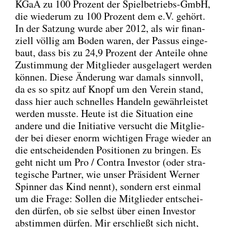
KGaA zu 100 Pro­zent der Spiel­be­triebs-GmbH,
die wie­der­um zu 100 Pro­zent dem e.V. gehört.
In der Sat­zung wur­de aber 2012, als wir finan­
zi­ell völ­lig am Boden waren, der Pas­sus ein­ge­
baut, dass bis zu 24,9 Pro­zent der Antei­le ohne
Zustim­mung der Mit­glie­der aus­ge­la­gert wer­den
kön­nen. Die­se Ände­rung war damals sinn­voll,
da es so spitz auf Knopf um den Ver­ein stand,
dass hier auch schnel­les Han­deln gewähr­leis­tet
wer­den muss­te. Heu­te ist die Situa­ti­on eine
ande­re und die Initia­ti­ve ver­sucht die Mit­glie­
der bei die­ser enorm wich­ti­gen Fra­ge wie­der an
die ent­schei­den­den Posi­tio­nen zu brin­gen. Es
geht nicht um Pro / Con­tra Inves­tor (oder stra­
te­gi­sche Part­ner, wie unser Prä­si­dent Wer­ner
Spin­ner das Kind nennt), son­dern erst ein­mal
um die Fra­ge: Sol­len die Mit­glie­der ent­schei­
den dür­fen, ob sie selbst über einen Inves­tor
abstim­men dür­fen. Mir erschließt sich nicht,