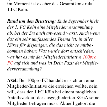
im Moment ist es eher das Gesamt­kon­strukt
1.FC Köln.
Rund um den Brust­ring:
Ende Sep­tem­ber hielt
der 1. FC Köln eine Mit­glie­der­ver­samm­lung
ab, bei der Du auch anwe­send warst. Auch wenn
das ein sehr umfas­sen­des The­ma ist, in aller
Kür­ze für die­je­ni­gen, die das nicht so mit­be­
kom­men haben: Was wur­de dort ent­schie­den,
was hat es mit der Mit­glie­der­initia­ti­ve
100pro
FC
auf sich und was ist Dein Fazit der Mit­glie­
der­ver­samm­lung?
Axel:
Bei 100pro FC han­delt es sich um eine
Mit­glie­der-Initia­ti­ve die errei­chen woll­te, nein
will, dass der 1.FC Köln bei einem mög­li­chen
Anteils­ver­kauf der aus­ge­glie­der­ten KGaA sei­ne
Mit­glie­der befra­gen muss. Aktu­ell gehört die