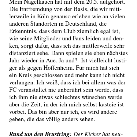
Mein Nägel­kau­en hat mit dem 20.5. auf­ge­hört.
Die Ent­frem­dung von der Basis, die wir mitt­
ler­wei­le in Köln genau­so erle­ben wie an vie­len
ande­ren Stand­or­ten in Deutsch­land, die
Erkennt­nis, dass dem Club ziem­lich egal ist,
wie sei­ne Mit­glie­der und Fans lei­den und den­
ken, sorgt dafür, dass ich das mitt­ler­wei­le sehr
distan­ziert sehe. Dann spie­len sie eben nächs­tes
Jahr wie­der in Aue. Ja und? Ist viel­leicht lus­ti­
ger als gegen Hof­fen­heim. Für mich hat sich
ein Kreis geschlos­sen und mehr kann ich nicht
ver­lan­gen. Ich weiß, dass ich bei allem was der
FC ver­an­stal­tet nie unbe­rührt sein wer­de, dass
ich ihm nie etwas schlech­tes wün­schen wer­de
aber die Zeit, in der ich mich selbst kas­teie ist
vor­bei. Das bin aber nur ich, es wird ande­re
geben, die das völ­lig anders sehen.
Rund um den Brust­ring:
Der Kicker hat neu­