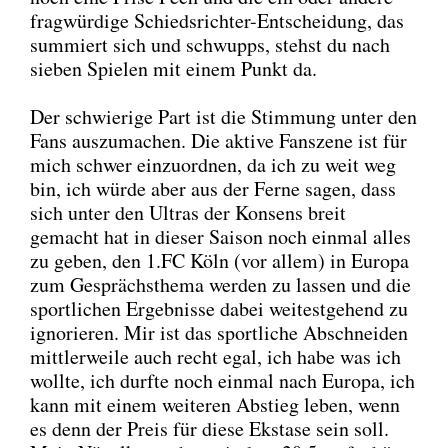
frag­wür­di­ge Schieds­rich­ter-Ent­schei­dung, das
sum­miert sich und schwupps, stehst du nach
sie­ben Spie­len mit einem Punkt da.
Der schwie­ri­ge Part ist die Stim­mung unter den
Fans aus­zu­ma­chen. Die akti­ve Fan­sze­ne ist für
mich schwer ein­zu­ord­nen, da ich zu weit weg
bin, ich wür­de aber aus der Fer­ne sagen, dass
sich unter den Ultras der Kon­sens breit
gemacht hat in die­ser Sai­son noch ein­mal alles
zu geben, den 1.FC Köln (vor allem) in Euro­pa
zum Gesprächs­the­ma wer­den zu las­sen und die
sport­li­chen Ergeb­nis­se dabei wei­test­ge­hend zu
igno­rie­ren. Mir ist das sport­li­che Abschnei­den
mitt­ler­wei­le auch recht egal, ich habe was ich
woll­te, ich durf­te noch ein­mal nach Euro­pa, ich
kann mit einem wei­te­ren Abstieg leben, wenn
es denn der Preis für die­se Eksta­se sein soll.