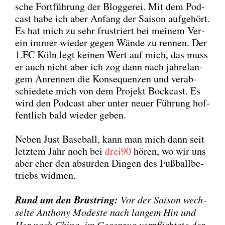
sche Fort­füh­rung der Blog­ge­rei. Mit dem Pod­
cast habe ich aber Anfang der Sai­son auf­ge­hört.
Es hat mich zu sehr frus­triert bei mei­nem Ver­
ein immer wie­der gegen Wän­de zu ren­nen. Der
1.FC Köln legt kei­nen Wert auf mich, das muss
er auch nicht aber ich zog dann nach jah­re­lan­
gem Anren­nen die Kon­se­quen­zen und ver­ab­
schie­de­te mich von dem Pro­jekt Bock­cast. Es
wird den Pod­cast aber unter neu­er Füh­rung hof­
fent­lich bald wie­der geben.
Neben Just Base­ball, kann man mich dann seit
letz­tem Jahr noch bei
drei90
hören, wo wir uns
aber eher den absur­den Din­gen des Fuß­ball­be­
triebs wid­men.
Rund um den Brust­ring:
Vor der Sai­son wech­
sel­te Antho­ny Mode­s­te nach lan­gem Hin und
Her nach Chi­na, im Gegen­zug ver­pflich­te­te der