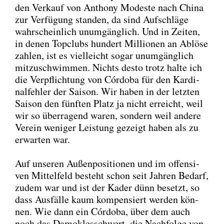
den Ver­kauf von Antho­ny Mode­s­te nach Chi­na
zur Ver­fü­gung stan­den, da sind Auf­schlä­ge
wahr­schein­lich unum­gäng­lich. Und in Zei­ten,
in denen Top­clubs hun­dert Mil­lio­nen an Ablö­se
zah­len, ist es viel­leicht sogar unum­gäng­lich
mit­zu­schwim­men. Nichts des­to trotz hal­te ich
die Ver­pflich­tung von Cór­do­ba für den Kar­di­
nal­feh­ler der Sai­son. Wir haben in der letz­ten
Sai­son den fünf­ten Platz ja nicht erreicht, weil
wir so über­ra­gend waren, son­dern weil ande­re
Ver­ein weni­ger Leis­tung gezeigt haben als zu
erwar­ten war.
Auf unse­ren Außen­po­si­tio­nen und im offen­si­
ven Mit­tel­feld besteht schon seit Jah­ren Bedarf,
zudem war und ist der Kader dünn besetzt, so
dass Aus­fäl­le kaum kom­pen­siert wer­den kön­
nen. Wie dann ein Cór­do­ba, über dem auch
noch das Damo­kles­schwert, die Nach­fol­ge von