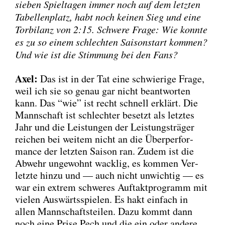
sie­ben Spiel­ta­gen immer noch auf dem letz­ten
Tabel­len­platz, habt noch kei­nen Sieg und eine
Tor­bi­lanz von 2:15. Schwe­re Fra­ge: Wie konn­te
es zu so einem schlech­ten Sai­son­start kom­men?
Und wie ist die Stim­mung bei den Fans?
Axel:
Das ist in der Tat eine schwie­ri­ge Fra­ge,
weil ich sie so genau gar nicht beant­wor­ten
kann. Das “wie” ist recht schnell erklärt. Die
Mann­schaft ist schlech­ter besetzt als letz­tes
Jahr und die Leis­tun­gen der Leis­tungs­trä­ger
rei­chen bei wei­tem nicht an die Über­per­for­
mance der letz­ten Sai­son ran. Zudem ist die
Abwehr unge­wohnt wack­lig, es kom­men Ver­
letz­te hin­zu und — auch nicht unwich­tig — es
war ein extrem schwe­res Auf­takt­pro­gramm mit
vie­len Aus­wärts­spie­len. Es hakt ein­fach in
allen Mann­schafts­tei­len. Dazu kommt dann
noch eine Pri­se Pech und die ein oder ande­re