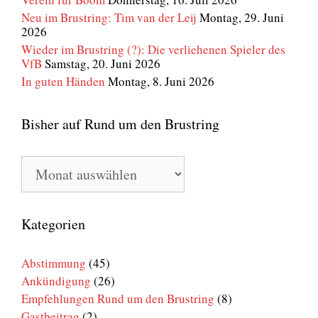
Neu im Brustring: Tim van der Leij
Montag, 29. Juni
2026
Wieder im Brustring (?): Die verliehenen Spieler des
VfB
Samstag, 20. Juni 2026
In guten Händen
Montag, 8. Juni 2026
Bisher auf Rund um den Brustring
Bisher
auf
Rund
um
den
Kategorien
Brustring
Abstimmung
(45)
Ankündigung
(26)
Empfehlungen Rund um den Brustring
(8)
Gastbeitrag
(2)