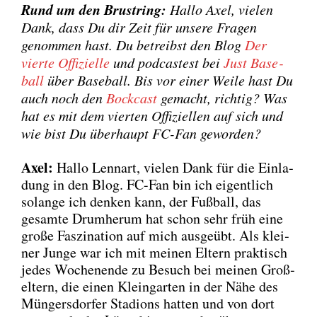
Rund um den Brust­ring:
Hal­lo Axel, vie­len
Dank, dass Du dir Zeit für unse­re Fra­gen
genom­men hast. Du betreibst den Blog
Der
vier­te Offi­zi­el­le
und pod­cas­test bei
Just Base­
ball
über Base­ball. Bis vor einer Wei­le hast Du
auch noch den
Bock­cast
gemacht, rich­tig? Was
hat es mit dem vier­ten Offi­zi­el­len auf sich und
wie bist Du über­haupt FC-Fan gewor­den?
Axel:
Hal­lo Lenn­art, vie­len Dank für die Ein­la­
dung in den Blog. FC-Fan bin ich eigent­lich
solan­ge ich den­ken kann, der Fuß­ball, das
gesam­te Drum­her­um hat schon sehr früh eine
gro­ße Fas­zi­na­ti­on auf mich aus­ge­übt. Als klei­
ner Jun­ge war ich mit mei­nen Eltern prak­tisch
jedes Wochen­en­de zu Besuch bei mei­nen Groß­
el­tern, die einen Klein­gar­ten in der Nähe des
Mün­gers­dor­fer Sta­di­ons hat­ten und von dort