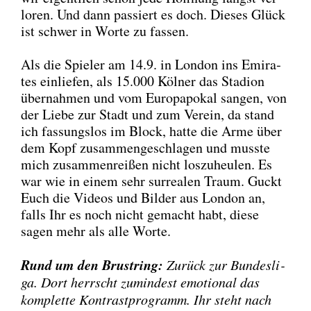
lo­ren. Und dann pas­siert es doch. Die­ses Glück
ist schwer in Wor­te zu fas­sen.
Als die Spie­ler am 14.9. in Lon­don ins Emi­ra­
tes ein­lie­fen, als 15.000 Köl­ner das Sta­di­on
über­nah­men und vom Euro­pa­po­kal san­gen, von
der Lie­be zur Stadt und zum Ver­ein, da stand
ich fas­sungs­los im Block, hat­te die Arme über
dem Kopf zusam­men­ge­schla­gen und muss­te
mich zusam­men­rei­ßen nicht los­zu­heu­len. Es
war wie in einem sehr sur­rea­len Traum. Guckt
Euch die Vide­os und Bil­der aus Lon­don an,
falls Ihr es noch nicht gemacht habt, die­se
sagen mehr als alle Wor­te.
Rund um den Brust­ring:
Zurück zur Bun­des­li­
ga. Dort herrscht zumin­dest emo­tio­nal das
kom­plet­te Kon­trast­pro­gramm. Ihr steht nach