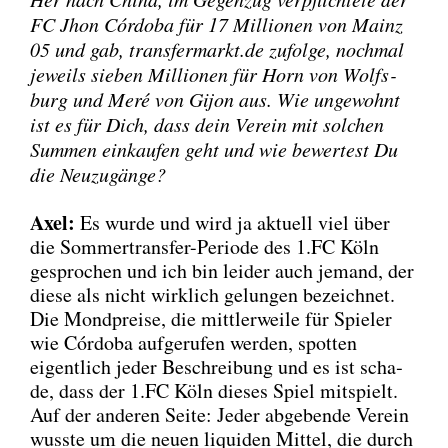
FC Jhon Cór­do­ba für 17 Mil­lio­nen von Mainz
05 und gab, transfermarkt.de zufol­ge, noch­mal
jeweils sie­ben Mil­lio­nen für Horn von Wolfs­
burg und Meré von Gijon aus. Wie unge­wohnt
ist es für Dich, dass dein Ver­ein mit sol­chen
Sum­men ein­kau­fen geht und wie bewer­test Du
die Neu­zu­gän­ge?
Axel:
Es wur­de und wird ja aktu­ell viel über
die Som­mer­trans­fer-Peri­ode des 1.FC Köln
gespro­chen und ich bin lei­der auch jemand, der
die­se als nicht wirk­lich gelun­gen bezeich­net.
Die Mond­prei­se, die mitt­ler­wei­le für Spie­ler
wie Cór­do­ba auf­ge­ru­fen wer­den, spot­ten
eigent­lich jeder Beschrei­bung und es ist scha­
de, dass der 1.FC Köln die­ses Spiel mit­spielt.
Auf der ande­ren Sei­te: Jeder abge­ben­de Ver­ein
wuss­te um die neu­en liqui­den Mit­tel, die durch