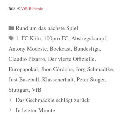
Bild: ©
VfB-Bilder.de
Kategorien
Rund um das nächste Spiel
Schlagwörter
1. FC Köln
,
100pro FC
,
Abstiegskampf
,
Antony Modeste
,
Bockcast
,
Bundesliga
,
Claudio Pizarro
,
Der vierte Offizielle
,
Europapokal
,
Jhon Córdoba
,
Jörg Schmadtke
,
Just Baseball
,
Klassenerhalt
,
Peter Stöger
,
Stuttgart
,
VfB
Das Gschmäckle schlägt zurück
In letzter Minute