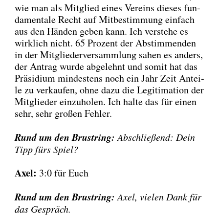
wie man als Mit­glied eines Ver­eins die­ses fun­
da­men­ta­le Recht auf Mit­be­stim­mung ein­fach
aus den Hän­den geben kann. Ich ver­ste­he es
wirk­lich nicht. 65 Pro­zent der Abstim­men­den
in der Mit­glie­der­ver­samm­lung sahen es anders,
der Antrag wur­de abge­lehnt und somit hat das
Prä­si­di­um min­des­tens noch ein Jahr Zeit Antei­
le zu ver­kau­fen, ohne dazu die Legi­ti­ma­ti­on der
Mit­glie­der ein­zu­ho­len. Ich hal­te das für einen
sehr, sehr gro­ßen Feh­ler.
Rund um den Brust­ring:
Abschlie­ßend: Dein
Tipp fürs Spiel?
Axel:
3:0 für Euch
Rund um den Brust­ring:
Axel, vie­len Dank für
das Gespräch.