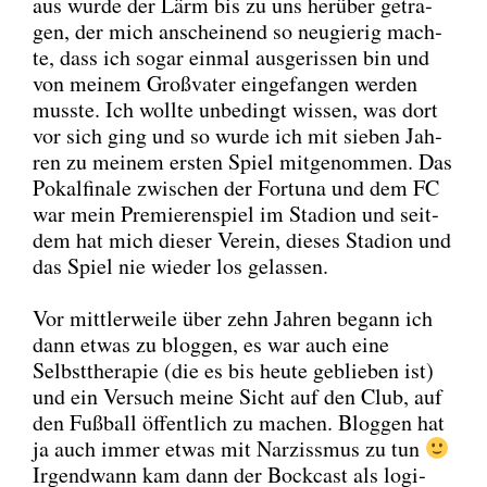
aus wur­de der Lärm bis zu uns her­über getra­
gen, der mich anschei­nend so neu­gie­rig mach­
te, dass ich sogar ein­mal aus­ge­ris­sen bin und
von mei­nem Groß­va­ter ein­ge­fan­gen wer­den
muss­te. Ich woll­te unbe­dingt wis­sen, was dort
vor sich ging und so wur­de ich mit sie­ben Jah­
ren zu mei­nem ers­ten Spiel mit­ge­nom­men. Das
Pokal­fi­na­le zwi­schen der For­tu­na und dem FC
war mein Pre­mie­ren­spiel im Sta­di­on und seit­
dem hat mich die­ser Ver­ein, die­ses Sta­di­on und
das Spiel nie wie­der los gelas­sen.
Vor mitt­ler­wei­le über zehn Jah­ren begann ich
dann etwas zu blog­gen, es war auch eine
Selbst­the­ra­pie (die es bis heu­te geblie­ben ist)
und ein Ver­such mei­ne Sicht auf den Club, auf
den Fuß­ball öffent­lich zu machen. Blog­gen hat
ja auch immer etwas mit Nar­ziss­mus zu tun
Irgend­wann kam dann der Bock­cast als logi­