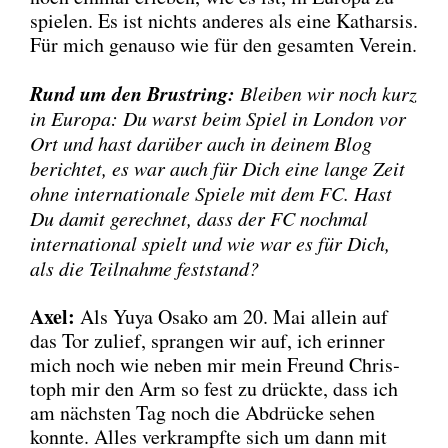
spie­len. Es ist nichts ande­res als eine Kathar­sis.
Für mich genau­so wie für den gesam­ten Ver­ein.
Rund um den Brust­ring:
Blei­ben wir noch kurz
in Euro­pa: Du warst beim Spiel in Lon­don vor
Ort und hast dar­über auch in dei­nem Blog
berich­tet, es war auch für Dich eine lan­ge Zeit
ohne inter­na­tio­na­le Spie­le mit dem FC. Hast
Du damit gerech­net, dass der FC noch­mal
inter­na­tio­nal spielt und wie war es für Dich,
als die Teil­nah­me fest­stand?
Axel:
Als Yuya Osa­ko am 20. Mai allein auf
das Tor zulief, spran­gen wir auf, ich erin­ner
mich noch wie neben mir mein Freund Chris­
toph mir den Arm so fest zu drück­te, dass ich
am nächs­ten Tag noch die Abdrü­cke sehen
konn­te. Alles ver­krampf­te sich um dann mit