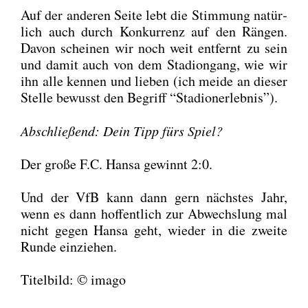
Auf der ande­ren Sei­te lebt die Stim­mung natür­
lich auch durch Kon­kur­renz auf den Rän­gen.
Davon schei­nen wir noch weit ent­fernt zu sein
und damit auch von dem Sta­di­ongang, wie wir
ihn alle ken­nen und lie­ben (ich mei­de an die­ser
Stel­le bewusst den Begriff “Sta­di­on­er­leb­nis”).
Abschlie­ßend: Dein Tipp fürs Spiel?
Der gro­ße F.C. Han­sa gewinnt 2:0.
Und der VfB kann dann gern nächs­tes Jahr,
wenn es dann hof­fent­lich zur Abwechs­lung mal
nicht gegen Han­sa geht, wie­der in die zwei­te
Run­de ein­zie­hen.
Titel­bild: © ima­go