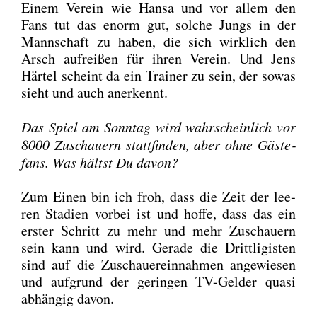
Einem Ver­ein wie Han­sa und vor allem den
Fans tut das enorm gut, sol­che Jungs in der
Mann­schaft zu haben, die sich wirk­lich den
Arsch auf­rei­ßen für ihren Ver­ein. Und Jens
Här­tel scheint da ein Trai­ner zu sein, der sowas
sieht und auch aner­kennt.
Das Spiel am Sonn­tag wird wahr­schein­lich vor
8000 Zuschau­ern statt­fin­den, aber ohne Gäs­te­
fans. Was hältst Du davon?
Zum Einen bin ich froh, dass die Zeit der lee­
ren Sta­di­en vor­bei ist und hof­fe, dass das ein
ers­ter Schritt zu mehr und mehr Zuschau­ern
sein kann und wird. Gera­de die Dritt­li­gis­ten
sind auf die Zuschau­er­ein­nah­men ange­wie­sen
und auf­grund der gerin­gen TV-Gel­der qua­si
abhän­gig davon.