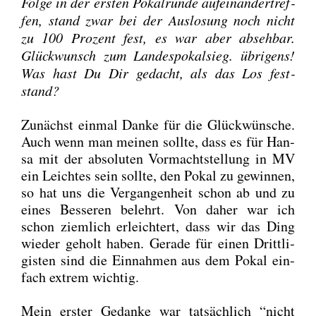
Fol­ge in der ers­ten Pokal­run­de auf­ein­an­der­tref­
fen, stand zwar bei der Aus­lo­sung noch nicht
zu 100 Pro­zent fest, es war aber abseh­bar.
Glück­wunsch zum Lan­des­po­kal­sieg. übri­gens!
Was hast Du Dir gedacht, als das Los fest­
stand?
Zunächst ein­mal Dan­ke für die Glück­wün­sche.
Auch wenn man mei­nen soll­te, dass es für Han­
sa mit der abso­lu­ten Vor­macht­stel­lung in MV
ein Leich­tes sein soll­te, den Pokal zu gewin­nen,
so hat uns die Ver­gan­gen­heit schon ab und zu
eines Bes­se­ren belehrt. Von daher war ich
schon ziem­lich erleich­tert, dass wir das Ding
wie­der geholt haben. Gera­de für einen Dritt­li­
gis­ten sind die Ein­nah­men aus dem Pokal ein­
fach extrem wich­tig.
Mein ers­ter Gedan­ke war tat­säch­lich “nicht