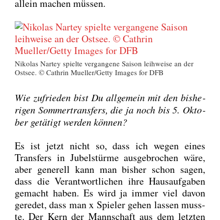
allein machen müs­sen.
Niko­las Nar­tey spiel­te ver­gan­ge­ne Sai­son leih­wei­se an der
Ost­see. © Cath­rin Mueller/Getty Images for DFB
Wie zufrie­den bist Du all­ge­mein mit den bis­he­
ri­gen Som­mer­trans­fers, die ja noch bis 5. Okto­
ber getä­tigt wer­den kön­nen?
Es ist jetzt nicht so, dass ich wegen eines
Trans­fers in Jubel­stür­me aus­ge­bro­chen wäre,
aber gene­rell kann man bis­her schon sagen,
dass die Ver­ant­wort­li­chen ihre Haus­auf­ga­ben
gemacht haben. Es wird ja immer viel davon
gere­det, dass man x Spie­ler gehen las­sen muss­
te. Der Kern der Mann­schaft aus dem letz­ten