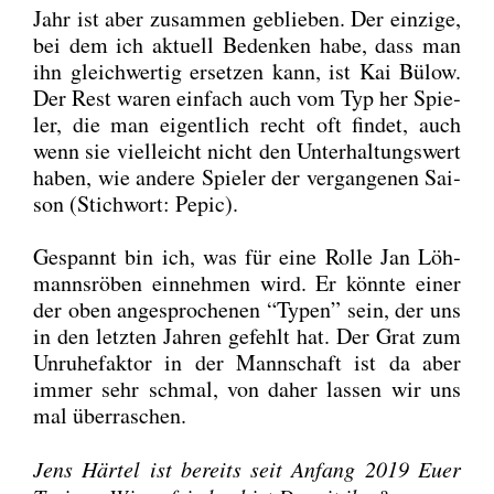
Jahr ist aber zusam­men geblie­ben. Der ein­zi­ge,
bei dem ich aktu­ell Beden­ken habe, dass man
ihn gleich­wer­tig erset­zen kann, ist Kai Bülow.
Der Rest waren ein­fach auch vom Typ her Spie­
ler, die man eigent­lich recht oft fin­det, auch
wenn sie viel­leicht nicht den Unter­hal­tungs­wert
haben, wie ande­re Spie­ler der ver­gan­ge­nen Sai­
son (Stich­wort: Pepic).
Gespannt bin ich, was für eine Rol­le Jan Löh­
manns­rö­ben ein­neh­men wird. Er könn­te einer
der oben ange­spro­che­nen “Typen” sein, der uns
in den letz­ten Jah­ren gefehlt hat. Der Grat zum
Unru­he­fak­tor in der Mann­schaft ist da aber
immer sehr schmal, von daher las­sen wir uns
mal über­ra­schen.
Jens Här­tel ist bereits seit Anfang 2019 Euer