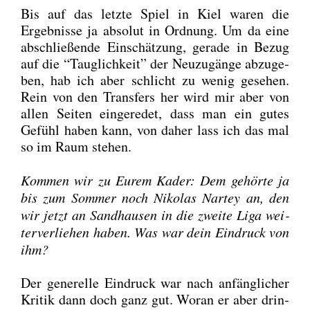
Bis auf das letz­te Spiel in Kiel waren die
Ergeb­nis­se ja abso­lut in Ord­nung. Um da eine
abschlie­ßen­de Ein­schät­zung, gera­de in Bezug
auf die “Taug­lich­keit” der Neu­zu­gän­ge abzu­ge­
ben, hab ich aber schlicht zu wenig gese­hen.
Rein von den Trans­fers her wird mir aber von
allen Sei­ten ein­ge­re­det, dass man ein gutes
Gefühl haben kann, von daher lass ich das mal
so im Raum ste­hen.
Kom­men wir zu Eurem Kader: Dem gehör­te ja
bis zum Som­mer noch Niko­las Nar­tey an, den
wir jetzt an Sand­hau­sen in die zwei­te Liga wei­
ter­ver­lie­hen haben. Was war dein Ein­druck von
ihm?
Der gene­rel­le Ein­druck war nach anfäng­li­cher
Kri­tik dann doch ganz gut. Wor­an er aber drin­