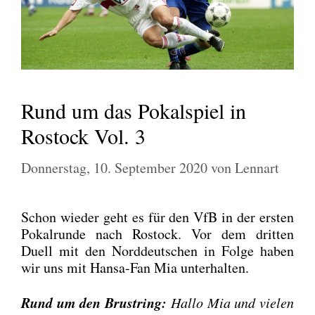
Rund um das Pokalspiel in
Rostock Vol. 3
Donnerstag, 10. September 2020
von
Lennart
Schon wie­der geht es für den VfB in der ers­ten
Pokal­run­de nach Ros­tock. Vor dem drit­ten
Duell mit den Nord­deut­schen in Fol­ge haben
wir uns mit Han­sa-Fan Mia unter­hal­ten.
Rund um den Brust­ring:
Hal­lo Mia und vie­len