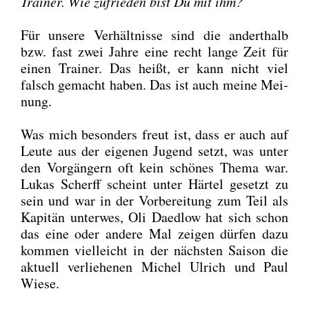
Trai­ner. Wie zufrie­den bist Du mit ihm?
Für unse­re Ver­hält­nis­se sind die andert­halb
bzw. fast zwei Jah­re eine recht lan­ge Zeit für
einen Trai­ner. Das heißt, er kann nicht viel
falsch gemacht haben. Das ist auch mei­ne Mei­
nung.
Was mich beson­ders freut ist, dass er auch auf
Leu­te aus der eige­nen Jugend setzt, was unter
den Vor­gän­gern oft kein schö­nes The­ma war.
Lukas Scherff scheint unter Här­tel gesetzt zu
sein und war in der Vor­be­rei­tung zum Teil als
Kapi­tän unter­wes, Oli Daed­low hat sich schon
das eine oder ande­re Mal zei­gen dür­fen dazu
kom­men viel­leicht in der nächs­ten Sai­son die
aktu­ell ver­lie­he­nen Michel Ulrich und Paul
Wie­se.