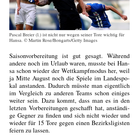
Pas­cal Brei­er (l.) ist nicht nur wegen sei­ner Tore wich­tig für
Han­sa. © Mar­tin Rose/Bongarts/Getty Images
Sai­son­vor­be­rei­tung ist gut gesagt. Wäh­rend
ande­re noch im Urlaub waren, muss­te bei Han­
sa schon wie­der der Wett­kampf­mo­dus her, weil
ja Mit­te August noch die Spie­le im Lan­des­po­
kal anstan­den. Dadurch müss­te man eigent­lich
im Ver­gleich zu ande­ren Teams schon eini­ges
wei­ter sein. Dazu kommt, dass man es in den
letz­ten Vor­be­rei­tun­gen geschafft hat, anstän­di­
ge Geg­ner zu fin­den und sich nicht wie­der und
wie­der für 15 Tore gegen einen Bezirks­li­gis­ten
fei­ern zu las­sen.