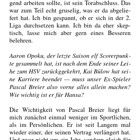
gend arbei­ten soll­te, ist sein Tor­ab­schluss. Das
war zum Teil echt gru­se­lig, was er da abge­lie­
fert hat. Ich bin gespannt, ob er sich in der 2.
Liga durch­set­zen kann. Ich bin da eher skep­
tisch, las­se mich aber gern eines Bes­se­ren
beleh­ren.
Aaron Opo­ku, der letz­te Sai­son elf Scor­er­punk­
te gesam­melt hat, ist nach dem Ende sei­ner Lei­
he zum HSV zurückg­ge­kehrt, Kai Bülow hat sei­
ne Kar­rie­re been­det — muss unser Ex-Spie­ler
Pas­cal Brei­er also vor­ne alles allein machen?
Wie wich­tig ist er für Han­sa?
Die Wich­tig­keit von Pas­cal Brei­er liegt für
mich zunächst ein­mal weni­ger im Sport­li­chen,
als im Per­sön­li­chen. Er ist seit Lan­gem mal
wie­der einer, der sei­nen Ver­trag ver­län­gert hat.
Und zwar nicht um ein Jahr, son­dern gleich für