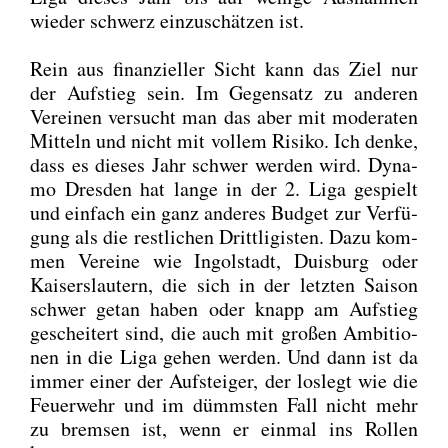
wie­der schwerz ein­zu­schät­zen ist.
Rein aus finan­zi­el­ler Sicht kann das Ziel nur
der Auf­stieg sein. Im Gegen­satz zu ande­ren
Ver­ei­nen ver­sucht man das aber mit mode­ra­ten
Mit­teln und nicht mit vol­lem Risi­ko. Ich den­ke,
dass es die­ses Jahr schwer wer­den wird. Dyna­
mo Dres­den hat lan­ge in der 2. Liga gespielt
und ein­fach ein ganz ande­res Bud­get zur Ver­fü­
gung als die rest­li­chen Dritt­li­gis­ten. Dazu kom­
men Ver­ei­ne wie Ingol­stadt, Duis­burg oder
Kai­sers­lau­tern, die sich in der letz­ten Sai­son
schwer getan haben oder knapp am Auf­stieg
geschei­tert sind, die auch mit gro­ßen Ambi­tio­
nen in die Liga gehen wer­den. Und dann ist da
immer einer der Auf­stei­ger, der los­legt wie die
Feu­er­wehr und im dümms­ten Fall nicht mehr
zu brem­sen ist, wenn er ein­mal ins Rol­len