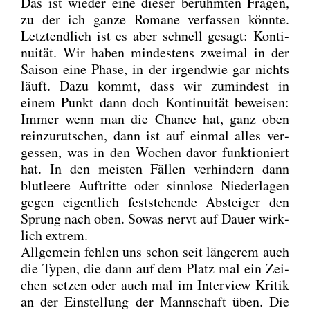
Das ist wie­der eine die­ser berühm­ten Fra­gen,
zu der ich gan­ze Roma­ne ver­fas­sen könn­te.
Letzt­end­lich ist es aber schnell gesagt: Kon­ti­
nui­tät. Wir haben min­des­tens zwei­mal in der
Sai­son eine Pha­se, in der irgend­wie gar nichts
läuft. Dazu kommt, dass wir zumin­dest in
einem Punkt dann doch Kon­ti­nui­tät bewei­sen:
Immer wenn man die Chan­ce hat, ganz oben
rein­zu­rut­schen, dann ist auf ein­mal alles ver­
ges­sen, was in den Wochen davor funk­tio­niert
hat. In den meis­ten Fäl­len ver­hin­dern dann
blut­lee­re Auf­trit­te oder sinn­lo­se Nie­der­la­gen
gegen eigent­lich fest­ste­hen­de Abstei­ger den
Sprung nach oben. Sowas nervt auf Dau­er wirk­
lich extrem.
All­ge­mein feh­len uns schon seit län­ge­rem auch
die Typen, die dann auf dem Platz mal ein Zei­
chen set­zen oder auch mal im Inter­view Kri­tik
an der Ein­stel­lung der Mann­schaft üben. Die