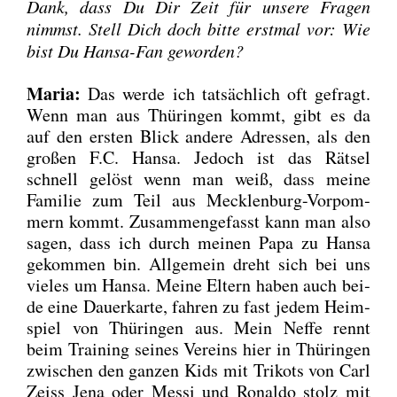
Dank, dass Du Dir Zeit für unse­re Fra­gen
nimmst. Stell Dich doch bit­te erst­mal vor: Wie
bist Du Han­sa-Fan gewor­den?
Maria:
Das wer­de ich tat­säch­lich oft gefragt.
Wenn man aus Thü­rin­gen kommt, gibt es da
auf den ers­ten Blick ande­re Adres­sen, als den
gro­ßen F.C. Han­sa. Jedoch ist das Rät­sel
schnell gelöst wenn man weiß, dass mei­ne
Fami­lie zum Teil aus Meck­len­burg-Vor­pom­
mern kommt. Zusam­men­ge­fasst kann man also
sagen, dass ich durch mei­nen Papa zu Han­sa
gekom­men bin. All­ge­mein dreht sich bei uns
vie­les um Han­sa. Mei­ne Eltern haben auch bei­
de eine Dau­er­kar­te, fah­ren zu fast jedem Heim­
spiel von Thü­rin­gen aus. Mein Nef­fe rennt
beim Trai­ning sei­nes Ver­eins hier in Thü­rin­gen
zwi­schen den gan­zen Kids mit Tri­kots von Carl
Zeiss Jena oder Mes­si und Ronal­do stolz mit