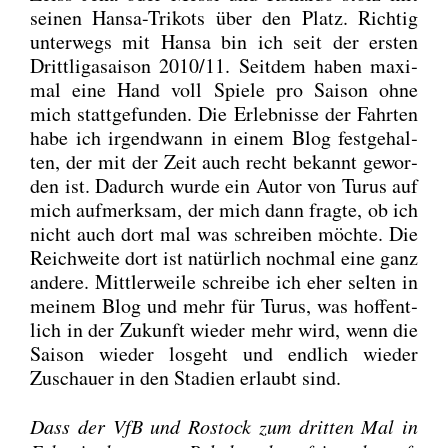
sei­nen Han­sa-Tri­kots über den Platz. Rich­tig
unter­wegs mit Han­sa bin ich seit der ers­ten
Dritt­li­ga­sai­son 2010/11. Seit­dem haben maxi­
mal eine Hand voll Spie­le pro Sai­son ohne
mich statt­ge­fun­den. Die Erleb­nis­se der Fahr­ten
habe ich irgend­wann in einem Blog fest­ge­hal­
ten, der mit der Zeit auch recht bekannt gewor­
den ist. Dadurch wur­de ein Autor von Turus auf
mich auf­merk­sam, der mich dann frag­te, ob ich
nicht auch dort mal was schrei­ben möch­te. Die
Reich­wei­te dort ist natür­lich noch­mal eine ganz
ande­re. Mitt­ler­wei­le schrei­be ich eher sel­ten in
mei­nem Blog und mehr für Turus, was hof­fent­
lich in der Zukunft wie­der mehr wird, wenn die
Sai­son wie­der los­geht und end­lich wie­der
Zuschau­er in den Sta­di­en erlaubt sind.
Dass der VfB und Ros­tock zum drit­ten Mal in