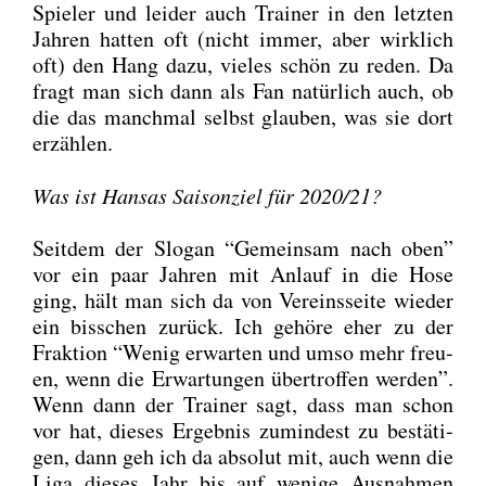
Spie­ler und lei­der auch Trai­ner in den letz­ten
Jah­ren hat­ten oft (nicht immer, aber wirk­lich
oft) den Hang dazu, vie­les schön zu reden. Da
fragt man sich dann als Fan natür­lich auch, ob
die das manch­mal selbst glau­ben, was sie dort
erzäh­len.
Was ist Han­sas Sai­son­ziel für 2020/21?
Seit­dem der Slo­gan “Gemein­sam nach oben”
vor ein paar Jah­ren mit Anlauf in die Hose
ging, hält man sich da von Ver­eins­sei­te wie­der
ein biss­chen zurück. Ich gehö­re eher zu der
Frak­ti­on “Wenig erwar­ten und umso mehr freu­
en, wenn die Erwar­tun­gen über­trof­fen wer­den”.
Wenn dann der Trai­ner sagt, dass man schon
vor hat, die­ses Ergeb­nis zumin­dest zu bestä­ti­
gen, dann geh ich da abso­lut mit, auch wenn die
Liga die­ses Jahr bis auf weni­ge Aus­nah­men