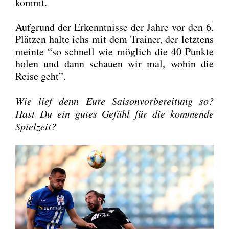
kommt.
Auf­grund der Erkennt­nis­se der Jah­re vor den 6.
Plät­zen hal­te ichs mit dem Trai­ner, der letz­tens
mein­te “so schnell wie mög­lich die 40 Punk­te
holen und dann schau­en wir mal, wohin die
Rei­se geht”.
Wie lief denn Eure Sai­son­vor­be­rei­tung so?
Hast Du ein gutes Gefühl für die kom­men­de
Spiel­zeit?