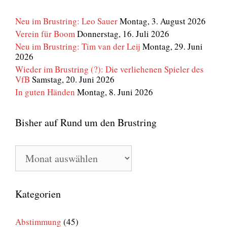
Neu im Brustring: Leo Sauer
Montag, 3. August 2026
Verein für Boom
Donnerstag, 16. Juli 2026
Neu im Brustring: Tim van der Leij
Montag, 29. Juni
2026
Wieder im Brustring (?): Die verliehenen Spieler des
VfB
Samstag, 20. Juni 2026
In guten Händen
Montag, 8. Juni 2026
Bisher auf Rund um den Brustring
Bisher
auf
Rund
um
den
Kategorien
Brustring
Abstimmung
(45)