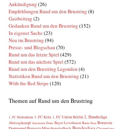
Ankündigung
(26)
Empfehlungen Rund um den Brustring
(8)
Gastbeitrag
(2)
Gedanken Rund um den Brustring
(152)
In eigener Sache
(23)
Neu im Brustring
(94)
Presse- und Blogschau
(70)
Rund um das letzte Spiel
(429)
Rund um das nächste Spiel
(572)
Rund um den Brustring Legenden
(4)
Statistiken Rund um den Brustring
(21)
With the Red Stripe
(120)
Themen auf Rund um den Brustring
2. Bundesliga
1. FC Köln
1. FC Union Berlin
1. FC Heidenheim
Borussia
Abstiegskampf
Bayer Leverkusen
Anastasios Donis
Borna Sosa
Bundesliga
Dortmund
Borussia Mönchengladbach
Champions