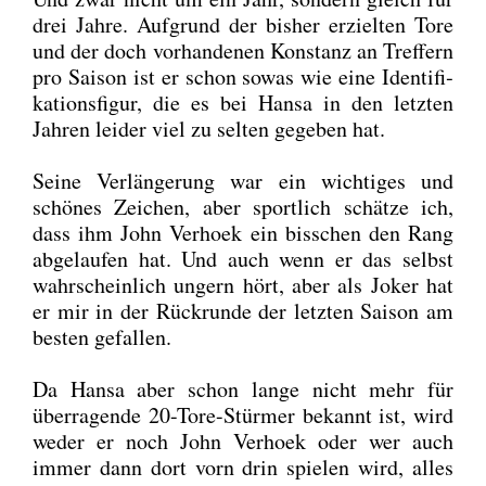
drei Jah­re. Auf­grund der bis­her erziel­ten Tore
und der doch vor­han­de­nen Kon­stanz an Tref­fern
pro Sai­son ist er schon sowas wie eine Iden­ti­fi­
ka­ti­ons­fi­gur, die es bei Han­sa in den letz­ten
Jah­ren lei­der viel zu sel­ten gege­ben hat.
Sei­ne Ver­län­ge­rung war ein wich­ti­ges und
schö­nes Zei­chen, aber sport­lich schät­ze ich,
dass ihm John Ver­hoek ein biss­chen den Rang
abge­lau­fen hat. Und auch wenn er das selbst
wahr­schein­lich ungern hört, aber als Joker hat
er mir in der Rück­run­de der letz­ten Sai­son am
bes­ten gefal­len.
Da Han­sa aber schon lan­ge nicht mehr für
über­ra­gen­de 20-Tore-Stür­mer bekannt ist, wird
weder er noch John Ver­hoek oder wer auch
immer dann dort vorn drin spie­len wird, alles