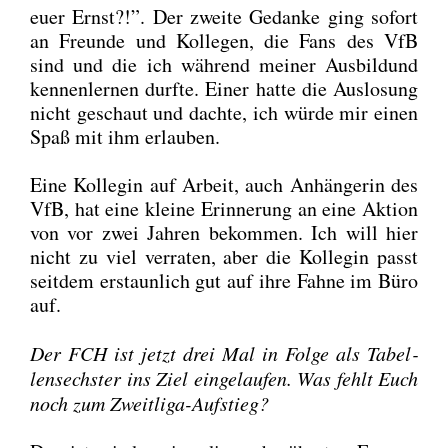
euer Ernst?!”. Der zwei­te Gedan­ke ging sofort
an Freun­de und Kol­le­gen, die Fans des VfB
sind und die ich wäh­rend mei­ner Aus­bild­und
ken­nen­ler­nen durf­te. Einer hat­te die Aus­lo­sung
nicht geschaut und dach­te, ich wür­de mir einen
Spaß mit ihm erlau­ben.
Eine Kol­le­gin auf Arbeit, auch Anhän­ge­rin des
VfB, hat eine klei­ne Erin­ne­rung an eine Akti­on
von vor zwei Jah­ren bekom­men. Ich will hier
nicht zu viel ver­ra­ten, aber die Kol­le­gin passt
seit­dem erstaun­lich gut auf ihre Fah­ne im Büro
auf.
Der FCH ist jetzt drei Mal in Fol­ge als Tabel­
len­sechs­ter ins Ziel ein­ge­lau­fen. Was fehlt Euch
noch zum Zweit­li­ga-Auf­stieg?