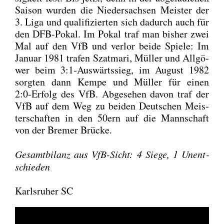
Sai­son wur­den die Nie­der­sach­sen Meis­ter der
3. Liga und qua­li­fi­zier­ten sich dadurch auch für
den DFB-Pokal. Im Pokal traf man bis­her zwei
Mal auf den VfB und ver­lor bei­de Spie­le: Im
Janu­ar 1981 tra­fen Szat­ma­ri, Mül­ler und All­gö­
wer beim 3:1‑Auswärtssieg, im August 1982
sorg­ten dann Kem­pe und Mül­ler für einen
2:0‑Erfolg des VfB. Abge­se­hen davon traf der
VfB auf dem Weg zu bei­den Deut­schen Meis­
ter­schaf­ten in den 50ern auf die Mann­schaft
von der Bre­mer Brü­cke.
Gesamt­bi­lanz aus VfB-Sicht: 4 Sie­ge, 1 Unent­
schie­den
Karlsruher SC