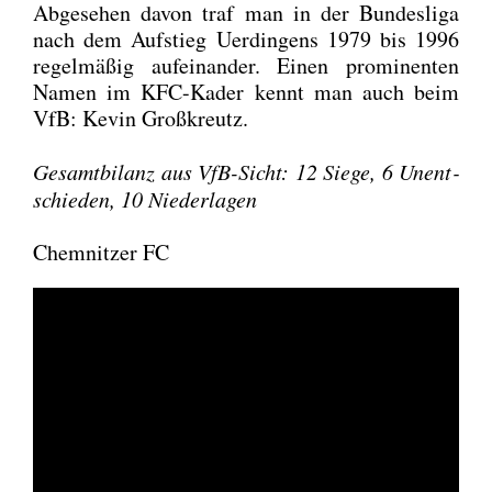
Abge­se­hen davon traf man in der Bun­des­li­ga
nach dem Auf­stieg Uer­din­gens 1979 bis 1996
regel­mä­ßig auf­ein­an­der. Einen pro­mi­nen­ten
Namen im KFC-Kader kennt man auch beim
VfB: Kevin Groß­kreutz.
Gesamt­bi­lanz aus VfB-Sicht: 12 Sie­ge, 6 Unent­
schie­den, 10 Nie­der­la­gen
Chemnitzer FC