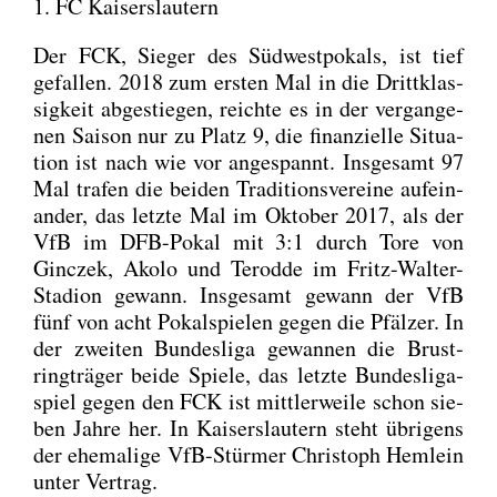
1. FC Kaiserslautern
Der FCK, Sie­ger des Süd­west­po­kals, ist tief
gefal­len. 2018 zum ers­ten Mal in die Dritt­klas­
sig­keit abge­stie­gen, reich­te es in der ver­gan­ge­
nen Sai­son nur zu Platz 9, die finan­zi­el­le Situa­
ti­on ist nach wie vor ange­spannt. Ins­ge­samt 97
Mal tra­fen die bei­den Tra­di­ti­ons­ver­ei­ne auf­ein­
an­der, das letz­te Mal im Okto­ber 2017, als der
VfB im DFB-Pokal mit 3:1 durch Tore von
Gin­c­zek, Ako­lo und Terod­de im Fritz-Wal­ter-
Sta­di­on gewann. Ins­ge­samt gewann der VfB
fünf von acht Pokal­spie­len gegen die Pfäl­zer. In
der zwei­ten Bun­des­li­ga gewan­nen die Brust­
ring­trä­ger bei­de Spie­le, das letz­te Bun­des­li­ga­
spiel gegen den FCK ist mitt­ler­wei­le schon sie­
ben Jah­re her. In Kai­sers­lau­tern steht übri­gens
der ehe­ma­li­ge VfB-Stür­mer Chris­toph Hem­lein
unter Ver­trag.