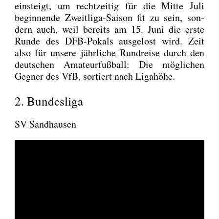
ein­steigt, um recht­zei­tig für die Mit­te Juli
begin­nen­de Zweit­li­ga-Sai­son fit zu sein, son­
dern auch, weil bereits am 15. Juni die ers­te
Run­de des DFB-Pokals aus­ge­lost wird. Zeit
also für unse­re jähr­li­che Rund­rei­se durch den
deut­schen Ama­teur­fuß­ball: Die mög­li­chen
Geg­ner des VfB, sor­tiert nach Liga­hö­he.
2. Bundesliga
SV Sandhausen