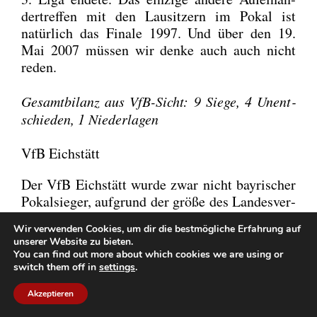
der­tref­fen mit den Lau­sit­zern im Pokal ist
natür­lich das Fina­le 1997. Und über den 19.
Mai 2007 müs­sen wir den­ke auch auch nicht
reden.
Gesamt­bi­lanz aus VfB-Sicht: 9 Sie­ge, 4 Unent­
schie­den, 1 Nie­der­la­gen
VfB Eichstätt
Der VfB Eich­stätt wur­de zwar nicht bay­ri­scher
Pokal­sie­ger, auf­grund der grö­ße des Lan­des­ver­
ban­des qua­li­fi­ziert sich jedoch auch der bes­te
Wir verwenden Cookies, um dir die bestmögliche Erfahrung auf
Ver­ein der Regio­nal­li­ga Bay­ern für den DFB-
unserer Website zu bieten.
Pokal. Da Regio­nal­li­ga-Meis­ter Bay­ern II nicht
You can find out more about which cookies we are using or
spiel­be­rech­tigt ist, kommt der Ver­ein aus Ober­
switch them off in
settings
.
bay­ern zum Zug. Gegen den VfB bestrit­ten die
Akzeptieren
Namens­vet­tern aus Eich­stätt noch kein Spiel