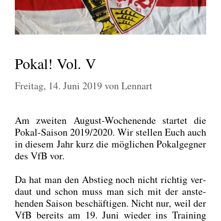
Pokal! Vol. V
Freitag, 14. Juni 2019
von
Lennart
Am zwei­ten August-Wochen­en­de star­tet die
Pokal-Sai­son 2019/2020. Wir stel­len Euch auch
in die­sem Jahr kurz die mög­li­chen Pokal­geg­ner
des VfB vor.
Da hat man den Abstieg noch nicht rich­tig ver­
daut und schon muss man sich mit der anste­
hen­den Sai­son beschäf­ti­gen. Nicht nur, weil der
VfB bereits am 19. Juni wie­der ins Trai­ning