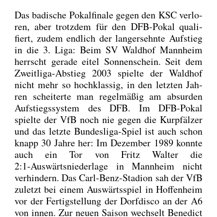
Das badi­sche Pokal­fi­na­le gegen den KSC ver­lo­
ren, aber trotz­dem für den DFB-Pokal qua­li­
fiert, zudem end­lich der lang­ersehn­te Auf­stieg
in die 3. Liga: Beim SV Wald­hof Mann­heim
herrscht gera­de eitel Son­nen­schein. Seit dem
Zweit­li­ga-Abstieg 2003 spiel­te der Wald­hof
nicht mehr so hoch­klas­sig, in den letz­ten Jah­
ren schei­ter­te man regel­mä­ßig am absur­den
Auf­stiegs­sys­tem des DFB. Im DFB-Pokal
spiel­te der VfB noch nie gegen die Kur­pfäl­zer
und das letz­te Bun­des­li­ga-Spiel ist auch schon
knapp 30 Jah­re her: Im Dezem­ber 1989 konn­te
auch ein Tor von Fritz Wal­ter die
2:1‑Auswärtsniederlage in Mann­heim nicht
ver­hin­dern. Das Carl-Benz-Sta­di­on sah der VfB
zuletzt bei einem Aus­wärts­spiel in Hof­fen­heim
vor der Fer­tig­stel­lung der Dorf­dis­co an der A6
von innen. Zur neu­en Sai­son wech­selt Bene­dict