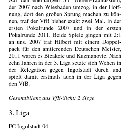
der 2007 nach Wies­ba­den umzog, in der Hoff­
nung, dort den gro­ßen Sprung machen zu kön­
nen, traf der VfB bis­her exakt zwei Mal. In der
ers­ten Pokal­run­de 2007 und in der ers­ten
Pokal­run­de 2011. Bei­de Spie­le gin­gen mit 2:1
an uns. 2007 traf Hil­bert mit einem Dop­pel­
pack für den amtie­ren­den Deut­schen Meis­ter,
2011 waren es Bicak­cic und Kuz­ma­no­vic. Nach
zehn Jah­ren in der 3. Liga setz­te sich Wehen in
der Rele­ga­ti­on gegen Ingol­stadt durch und
spielt damit erst­mals auch in der Liga gegen
den VfB.
Gesamt­bi­lanz aus VfB-Sicht: 2 Sie­ge
3. Liga
FC Ingolstadt 04