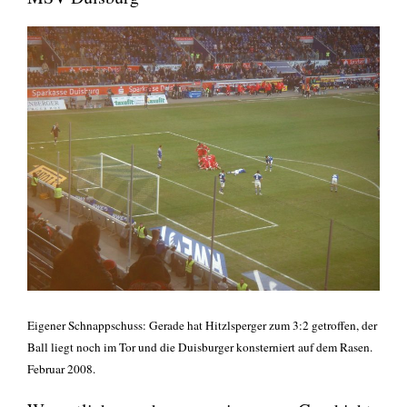
Eige­ner Schnapp­schuss: Gera­de hat Hitzl­sper­ger zum 3:2 getrof­fen, der
Ball liegt noch im Tor und die Duis­bur­ger kon­ster­niert auf dem Rasen.
Febru­ar 2008.