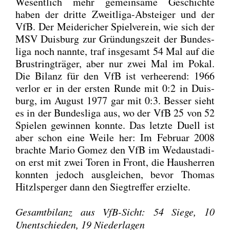
Wesent­lich mehr gemein­sa­me Geschich­te
haben der drit­te Zweit­li­ga-Abstei­ger und der
VfB. Der Mei­de­ri­cher Spiel­ver­ein, wie sich der
MSV Duis­burg zur Grün­dungs­zeit der Bun­des­
li­ga noch nann­te, traf ins­ge­samt 54 Mal auf die
Brust­ring­trä­ger, aber nur zwei Mal im Pokal.
Die Bilanz für den VfB ist ver­hee­rend: 1966
ver­lor er in der ers­ten Run­de mit 0:2 in Duis­
burg, im August 1977 gar mit 0:3. Bes­ser sieht
es in der Bun­des­li­ga aus, wo der VfB 25 von 52
Spie­len gewin­nen konn­te. Das letz­te Duell ist
aber schon eine Wei­le her: Im Febru­ar 2008
brach­te Mario Gomez den VfB im Wed­au­s­ta­di­
on erst mit zwei Toren in Front, die Haus­her­ren
konn­ten jedoch aus­glei­chen, bevor Tho­mas
Hitzl­sper­ger dann den Sieg­tref­fer erziel­te.
Gesamt­bi­lanz aus VfB-Sicht: 54 Sie­ge, 10
Unent­schie­den, 19 Nie­der­la­gen