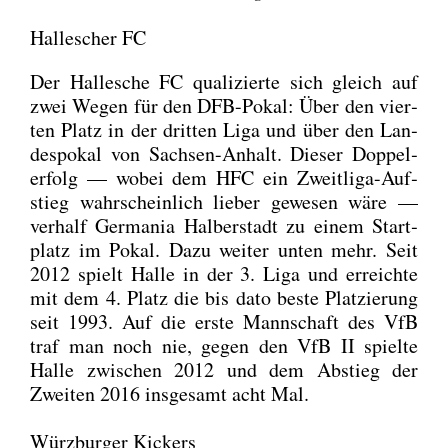
Hallescher FC
Der Hal­le­sche FC qua­li­zier­te sich gleich auf
zwei Wegen für den DFB-Pokal: Über den vier­
ten Platz in der drit­ten Liga und über den Lan­
des­po­kal von Sach­sen-Anhalt. Die­ser Dop­pel­
er­folg — wobei dem HFC ein Zweit­li­ga-Auf­
stieg wahr­schein­lich lie­ber gewe­sen wäre —
ver­half Ger­ma­nia Hal­ber­stadt zu einem Start­
platz im Pokal. Dazu wei­ter unten mehr. Seit
2012 spielt Hal­le in der 3. Liga und erreich­te
mit dem 4. Platz die bis dato bes­te Plat­zie­rung
seit 1993. Auf die ers­te Mann­schaft des VfB
traf man noch nie, gegen den VfB II spiel­te
Hal­le zwi­schen 2012 und dem Abstieg der
Zwei­ten 2016 ins­ge­samt acht Mal.
Würzburger Kickers