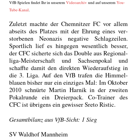
VfB-Spie­len fin­det Ihr in unse­rem
Video­ar­chiv
und auf unse­rem
You­
Tube-Kanal
.
Zuletzt mach­te der Chem­nit­zer FC vor allem
abseits des Plat­zes mit der Ehrung eines ver­
stor­be­nen Neo­na­zis nega­ti­ve Schlag­zei­len.
Sport­lich lief es hin­ge­gen wesent­lich bes­ser,
der CFC sicher­te sich das Dou­ble aus Regio­nal­
li­ga-Meis­ter­schaft und Sach­sen­po­kal und
schaff­te damit den direk­ten Wie­der­auf­stieg in
die 3. Liga. Auf den VfB tra­fen die Him­mel­
blau­en bis­her nur ein ein­zi­ges Mal: Im Okto­ber
2010 schnür­te Mar­tin Har­nik in der zwei­ten
Pokal­run­de ein Drei­er­pack. Co-Trai­ner des
CFC ist übri­gens ein gewis­ser Sre­to Ristic.
Gesamt­bi­lanz aus VfB-Sicht: 1 Sieg
SV Waldhof Mannheim