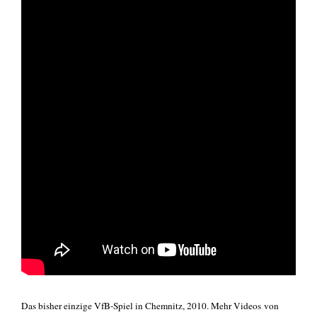
Das bis­her ein­zi­ge VfB-Spiel in Chem­nitz, 2010. Mehr
Vide­os
von