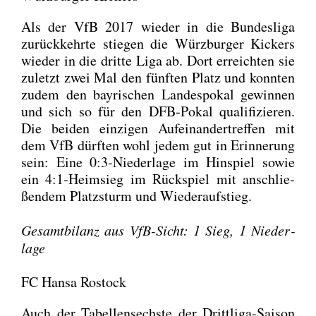
Als der VfB 2017 wie­der in die Bun­des­li­ga
zurück­kehr­te stie­gen die Würz­bur­ger Kickers
wie­der in die drit­te Liga ab. Dort erreich­ten sie
zuletzt zwei Mal den fünf­ten Platz und konn­ten
zudem den bay­ri­schen Lan­des­po­kal gewin­nen
und sich so für den DFB-Pokal qua­li­fi­zie­ren.
Die bei­den ein­zi­gen Auf­ein­an­der­tref­fen mit
dem VfB dürf­ten wohl jedem gut in Erin­ne­rung
sein: Eine 0:3‑Niederlage im Hin­spiel sowie
ein 4:1‑Heimsieg im Rück­spiel mit anschlie­
ßen­dem Platz­sturm und Wie­der­auf­stieg.
Gesamt­bi­lanz aus VfB-Sicht: 1 Sieg, 1 Nie­der­
la­ge
FC Hansa Rostock
Auch der Tabel­len­sechs­te der Dritt­li­ga-Sai­son