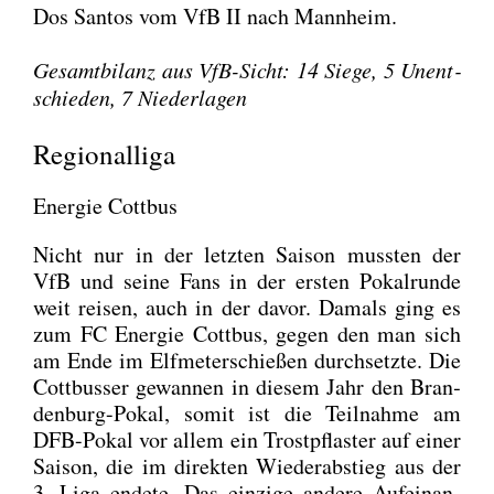
Dos San­tos vom VfB II nach Mann­heim.
Gesamt­bi­lanz aus VfB-Sicht: 14 Sie­ge, 5 Unent­
schie­den, 7 Nie­der­la­gen
Regionalliga
Energie Cottbus
Nicht nur in der letz­ten Sai­son muss­ten der
VfB und sei­ne Fans in der ers­ten Pokal­run­de
weit rei­sen, auch in der davor. Damals ging es
zum FC Ener­gie Cott­bus, gegen den man sich
am Ende im Elf­me­ter­schie­ßen durch­setz­te. Die
Cott­bus­ser gewan­nen in die­sem Jahr den Bran­
den­burg-Pokal, somit ist die Teil­nah­me am
DFB-Pokal vor allem ein Trost­pflas­ter auf einer
Sai­son, die im direk­ten Wie­der­ab­stieg aus der
3. Liga ende­te. Das ein­zi­ge ande­re Auf­ein­an­