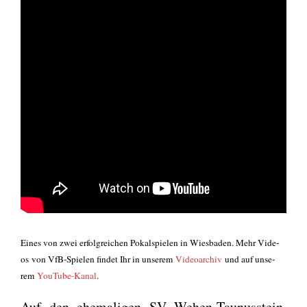
Eines von zwei erfolg­rei­chen Pokal­spie­len in Wies­ba­den. Mehr
Vide­
os
von VfB-Spie­len fin­det Ihr in unse­rem
Video­ar­chiv
und auf unse­
rem
You­Tube-Kanal
.
Auf den ehe­ma­li­gen SV Wehen-Tau­nus­stein,