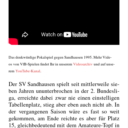
Das denk­wür­di­ge Pokal­spiel gegen Sand­hau­sen 1995. Mehr
Vide­
os
von VfB-Spie­len fin­det Ihr in unse­rem
Video­ar­chiv
und auf unse­
rem
You­Tube-Kanal
.
Der SV Sand­hau­sen spielt seit mitt­ler­wei­le sie­
ben Jah­ren unun­ter­bro­chen in der 2. Bun­des­li­
ga, erreich­te dabei zwar nie einen ein­stel­li­gen
Tabel­len­platz, stieg aber eben auch nicht ab. In
der ver­gan­ge­nen Sai­son wäre es fast so weit
gekom­men, am Ende reich­te es aber für Platz
15, gleich­be­deu­tend mit dem Ama­teu­re-Topf in