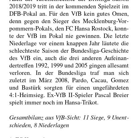
2018/2019 tritt in der kom­men­den Spiel­zeit im
DFB-Pokal an. Für den VfB kein gutes Omen,
denn gegen den Sie­ger des Meck­len­burg-Vor­
pom­mern-Pokals, den FC Han­sa Ros­tock, konn­
te der VfB im Pokal nie gewin­nen. Die letz­te
Nie­der­la­ge vor einem knap­pen Jahr läu­te­te die
schlech­tes­te Sai­son der Bun­des­li­ga-Geschich­te
des VfB ein, auch die drei ande­ren Auf­ein­an­
der­tref­fen 1992, 1999 und 2005 gin­gen alle­samt
ver­lo­ren. In der Bun­des­li­ga traf man sich
zuletzt im März 2008, Par­do, Cacau, Gomez
und Bas­türk sorg­ten für einen unge­fähr­de­ten
4:1‑Heimsieg. Ex-VfB II-Spie­ler Pas­cal Brei­er
spielt immer noch im Han­sa-Tri­kot.
Gesamt­bi­lanz aus VfB-Sicht: 11 Sie­ge, 9 Unent­
schie­den, 8 Nie­der­la­gen