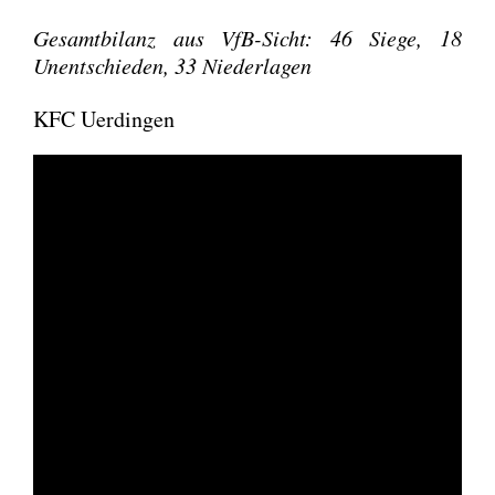
Gesamt­bi­lanz aus VfB-Sicht: 46 Sie­ge, 18
Unent­schie­den, 33 Nie­der­la­gen
KFC Uerdingen