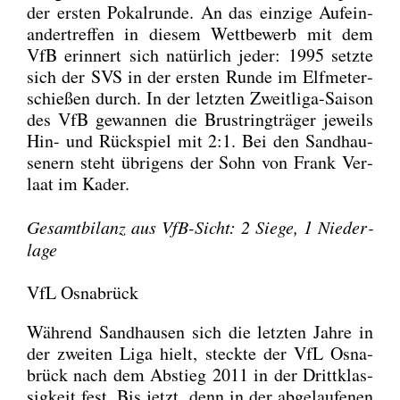
der ers­ten Pokal­run­de. An das ein­zi­ge Auf­ein­
an­der­tref­fen in die­sem Wett­be­werb mit dem
VfB erin­nert sich natür­lich jeder: 1995 setz­te
sich der SVS in der ers­ten Run­de im Elf­me­ter­
schie­ßen durch. In der letz­ten Zweit­li­ga-Sai­son
des VfB gewan­nen die Brust­ring­trä­ger jeweils
Hin- und Rück­spiel mit 2:1. Bei den Sand­hau­
se­nern steht übri­gens der Sohn von Frank Ver­
la­at im Kader.
Gesamt­bi­lanz aus VfB-Sicht: 2 Sie­ge, 1 Nie­der­
la­ge
VfL Osnabrück
Wäh­rend Sand­hau­sen sich die letz­ten Jah­re in
der zwei­ten Liga hielt, steck­te der VfL Osna­
brück nach dem Abstieg 2011 in der Dritt­klas­
sig­keit fest. Bis jetzt, denn in der abge­lau­fe­nen