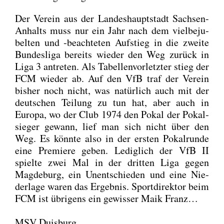
Der Ver­ein aus der Lan­des­haupt­stadt Sach­sen-
Anhalts muss nur ein Jahr nach dem viel­be­ju­
bel­ten und ‑beach­te­ten Auf­stieg in die zwei­te
Bun­des­li­ga bereits wie­der den Weg zurück in
Liga 3 antre­ten. Als Tabel­len­vor­letz­ter stieg der
FCM wie­der ab. Auf den VfB traf der Ver­ein
bis­her noch nicht, was natür­lich auch mit der
deut­schen Tei­lung zu tun hat, aber auch in
Euro­pa, wo der Club 1974 den Pokal der Pokal­
sie­ger gewann, lief man sich nicht über den
Weg. Es könn­te also in der ers­ten Pokal­run­de
eine Pre­mie­re geben. Ledig­lich der VfB II
spiel­te zwei Mal in der drit­ten Liga gegen
Mag­de­burg, ein Unent­schie­den und eine Nie­
der­la­ge waren das Ergeb­nis. Sport­di­rek­tor beim
FCM ist übri­gens ein gewis­ser Maik Franz…
MSV Duisburg