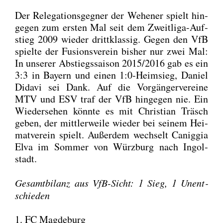
Der Rele­ga­ti­ons­geg­ner der Wehe­ner spielt hin­
ge­gen zum ers­ten Mal seit dem Zweit­li­ga-Auf­
stieg 2009 wie­der dritt­klas­sig. Gegen den VfB
spiel­te der Fusi­ons­ver­ein bis­her nur zwei Mal:
In unse­rer Abstiegs­sai­son 2015/2016 gab es ein
3:3 in Bay­ern und einen 1:0‑Heimsieg, Dani­el
Dida­vi sei Dank. Auf die Vor­gän­ger­ver­ei­ne
MTV und ESV traf der VfB hin­ge­gen nie. Ein
Wie­der­se­hen könn­te es mit Chris­ti­an Träsch
geben, der mitt­ler­wei­le wie­der bei sei­nem Hei­
mat­ver­ein spielt. Außer­dem wech­selt Canig­gia
Elva im Som­mer von Würz­burg nach Ingol­
stadt.
Gesamt­bi­lanz aus VfB-Sicht: 1 Sieg, 1 Unent­
schie­den
1. FC Magdeburg