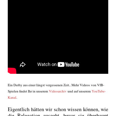
Ein Der­by aus einer längst ver­ges­se­nen Zeit.. Mehr
Vide­os
von VfB-
Spie­len fin­det Ihr in unse­rem
Video­ar­chiv
und auf unse­rem
You­Tube-
Kanal
.
Eigent­lich hät­ten wir schon wis­sen kön­nen, wie
die Rele­ga­ti­on aus­geht, bevor sie über­haupt