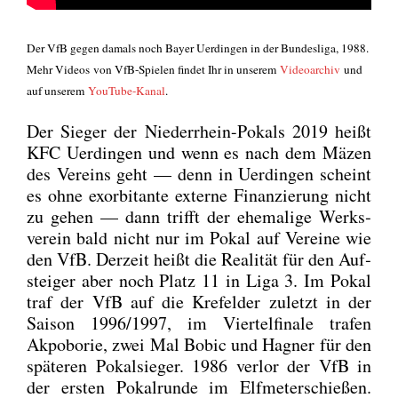
Der VfB gegen damals noch Bay­er Uer­din­gen in der Bun­des­li­ga, 1988.
Mehr
Vide­os
von VfB-Spie­len fin­det Ihr in unse­rem
Video­ar­chiv
und
auf unse­rem
You­Tube-Kanal
.
Der Sie­ger der Nie­der­rhein-Pokals 2019 heißt
KFC Uer­din­gen und wenn es nach dem Mäzen
des Ver­eins geht — denn in Uer­din­gen scheint
es ohne exor­bi­tan­te exter­ne Finan­zie­rung nicht
zu gehen — dann trifft der ehe­ma­li­ge Werks­
ver­ein bald nicht nur im Pokal auf Ver­ei­ne wie
den VfB. Der­zeit heißt die Rea­li­tät für den Auf­
stei­ger aber noch Platz 11 in Liga 3. Im Pokal
traf der VfB auf die Kre­fel­der zuletzt in der
Sai­son 1996/1997, im Vier­tel­fi­na­le tra­fen
Akpo­bo­rie, zwei Mal Bobic und Hagner für den
spä­te­ren Pokal­sie­ger. 1986 ver­lor der VfB in
der ers­ten Pokal­run­de im Elf­me­ter­schie­ßen.