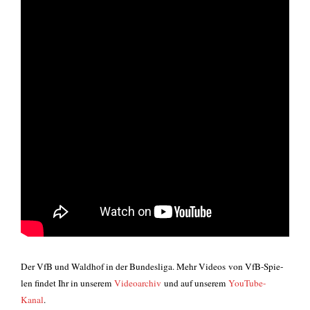
Der VfB und Wald­hof in der Bun­des­li­ga. Mehr
Vide­os
von VfB-Spie­
len fin­det Ihr in unse­rem
Video­ar­chiv
und auf unse­rem
You­Tube-
Kanal
.