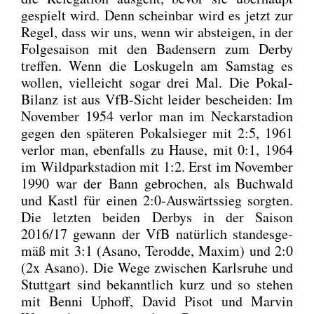
gespielt wird. Denn schein­bar wird es jetzt zur
Regel, dass wir uns, wenn wir abstei­gen, in der
Fol­ge­sai­son mit den Badensern zum Der­by
tref­fen. Wenn die Los­ku­geln am Sams­tag es
wol­len, viel­leicht sogar drei Mal. Die Pokal-
Bilanz ist aus VfB-Sicht lei­der beschei­den: Im
Novem­ber 1954 ver­lor man im Neckar­sta­di­on
gegen den spä­te­ren Pokal­sie­ger mit 2:5, 1961
ver­lor man, eben­falls zu Hau­se, mit 0:1, 1964
im Wild­park­sta­di­on mit 1:2. Erst im Novem­ber
1990 war der Bann gebro­chen, als Buch­wald
und Kastl für einen 2:0‑Auswärtssieg sorg­ten.
Die letz­ten bei­den Der­bys in der Sai­son
2016/17 gewann der VfB natür­lich stan­des­ge­
mäß mit 3:1 (Asa­no, Terod­de, Maxim) und 2:0
(2x Asa­no). Die Wege zwi­schen Karls­ru­he und
Stutt­gart sind bekannt­lich kurz und so ste­hen
mit Ben­ni Uphoff, David Pisot und Mar­vin