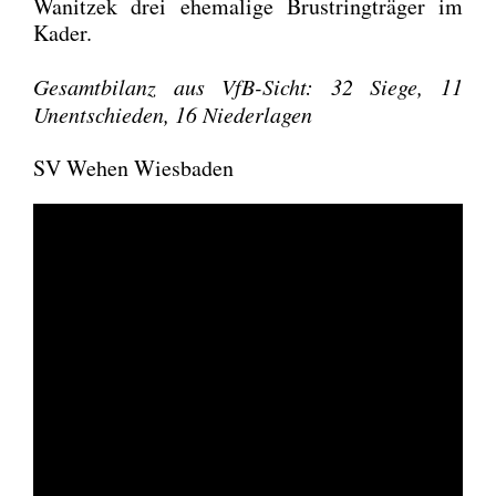
Wanit­zek drei ehe­ma­li­ge Brust­ring­trä­ger im
Kader.
Gesamt­bi­lanz aus VfB-Sicht: 32 Sie­ge, 11
Unent­schie­den, 16 Nie­der­la­gen
SV Wehen Wiesbaden