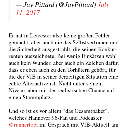
— Jay Pit­tard (@JayPittard)
July
11, 2017
Er hat in Lei­ces­ter also kei­ne gro­ßen Feh­ler
gemacht, aber auch nie das Selbst­ver­trau­en und
die Sicher­heit aus­ge­strahlt, die sei­nen Kon­kur­
ren­ten aus­zeich­ne­te. Bei wenig Ein­sät­zen wohl
auch kein Wun­der, aber auch ein Zei­chen dafür,
dass er eben auch zu den Tor­hü­tern gehört, für
die der VfB in sei­ner der­zei­ti­gen Situa­ti­on eine
ech­te Alter­na­ti­ve ist: Nicht unter sei­nem
Niveau, aber mit der rea­lis­ti­schen Chan­ce auf
einen Stamm­platz.
Und so ist es vor allem “das Gesamt­pa­ket”,
wel­ches Han­no­ver 96-Fan und Pod­cas­ter
@runnertobi
im Gespräch mit VfB-Aktu­ell am