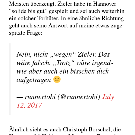
Meis­ten über­zeugt. Zie­l­er habe in Han­no­ver
“soli­de bis gut” gespielt und sei auch wei­ter­hin
ein sol­cher Tor­hü­ter. In eine ähn­li­che Rich­tung
geht auch sei­ne Ant­wort auf mei­ne etwas zuge­
spitz­te Fra­ge:
Nein, nicht „wegen“ Zie­l­er. Das
wäre falsch. „Trotz“ wäre irgend­
wie aber auch ein biss­chen dick
auf­ge­tra­gen
— run­ner­to­bi (@runnertobi)
July
12, 2017
Ähn­lich sieht es auch Chris­toph Bor­schel, die