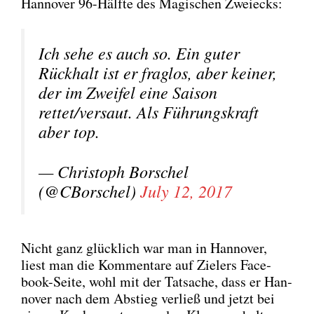
Han­no­ver 96-Hälf­te des Magi­schen Zwei­ecks:
Ich sehe es auch so. Ein guter
Rück­halt ist er frag­los, aber kei­ner,
der im Zwei­fel eine Sai­son
rettet/versaut. Als Füh­rungs­kraft
aber top.
— Chris­toph Bor­schel
(@CBorschel)
July 12, 2017
Nicht ganz glück­lich war man in Han­no­ver,
liest man die Kom­men­ta­re auf Ziel­ers Face­
book-Sei­te, wohl mit der Tat­sa­che, dass er Han­
no­ver nach dem Abstieg ver­ließ und jetzt bei