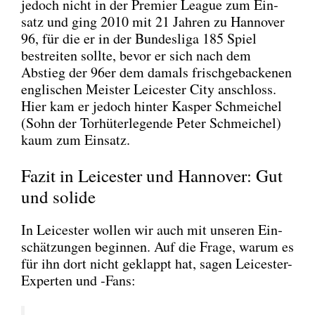
jedoch nicht in der Pre­mier League zum Ein­
satz und ging 2010 mit 21 Jah­ren zu Han­no­ver
96, für die er in der Bun­des­li­ga 185 Spiel
bestrei­ten soll­te, bevor er sich nach dem
Abstieg der 96er dem damals frisch­ge­ba­cke­nen
eng­li­schen Meis­ter Lei­ces­ter City anschloss.
Hier kam er jedoch hin­ter Kas­per Schmei­chel
(Sohn der Tor­hü­ter­le­gen­de Peter Schmei­chel)
kaum zum Ein­satz.
Fazit in Leicester und Hannover: Gut
und solide
In Lei­ces­ter wol­len wir auch mit unse­ren Ein­
schät­zun­gen begin­nen. Auf die Fra­ge, war­um es
für ihn dort nicht geklappt hat, sagen Lei­ces­ter-
Exper­ten und ‑Fans: