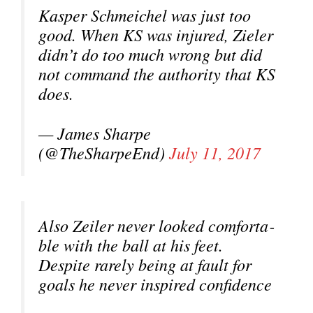
Kas­per Schmei­chel was just too
good. When KS was inju­red, Zie­l­er
did­n’t do too much wrong but did
not com­mand the aut­ho­ri­ty that KS
does.
— James Shar­pe
(@TheSharpeEnd)
July 11, 2017
Also Zei­ler never loo­ked com­for­ta­
ble with the ball at his feet.
Despi­te rare­ly being at fault for
goals he never inspi­red con­fi­dence