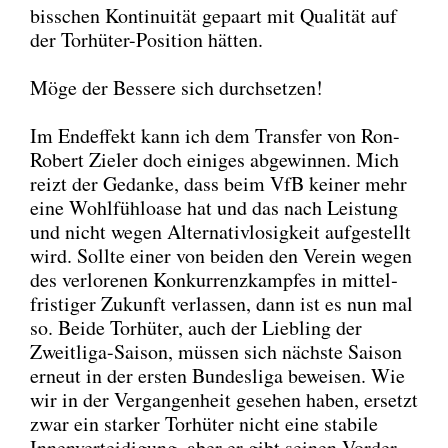
biss­chen Kon­ti­nui­tät gepaart mit Qua­li­tät auf
der Tor­hü­ter-Posi­ti­on hät­ten.
Möge der Bes­se­re sich durch­set­zen!
Im End­ef­fekt kann ich dem Trans­fer von Ron-
Robert Zie­l­er doch eini­ges abge­win­nen. Mich
reizt der Gedan­ke, dass beim VfB kei­ner mehr
eine Wohl­fühl­oa­se hat und das nach Leis­tung
und nicht wegen Alter­na­tiv­lo­sig­keit auf­ge­stellt
wird. Soll­te einer von bei­den den Ver­ein wegen
des ver­lo­re­nen Kon­kur­renz­kamp­fes in mit­tel­
fris­ti­ger Zukunft ver­las­sen, dann ist es nun mal
so. Bei­de Tor­hü­ter, auch der Lieb­ling der
Zweit­li­ga-Sai­son, müs­sen sich nächs­te Sai­son
erneut in der ers­ten Bun­des­li­ga bewei­sen. Wie
wir in der Ver­gan­gen­heit gese­hen haben, ersetzt
zwar ein star­ker Tor­hü­ter nicht eine sta­bi­le
Innen­ver­tei­di­gung, aber er gibt sei­nen Vor­der­