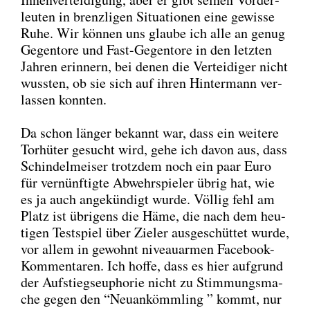
leu­ten in brenz­li­gen Situa­tio­nen eine gewis­se
Ruhe. Wir kön­nen uns glau­be ich alle an genug
Gegen­to­re und Fast-Gegen­to­re in den letz­ten
Jah­ren erin­nern, bei denen die Ver­tei­di­ger nicht
wuss­ten, ob sie sich auf ihren Hin­ter­mann ver­
las­sen konn­ten.
Da schon län­ger bekannt war, dass ein wei­te­re
Tor­hü­ter gesucht wird, gehe ich davon aus, dass
Schin­del­mei­ser trotz­dem noch ein paar Euro
für ver­nünf­tig­te Abwehr­spie­ler übrig hat, wie
es ja auch ange­kün­digt wur­de. Völ­lig fehl am
Platz ist übri­gens die Häme, die nach dem heu­
ti­gen Test­spiel über Zie­l­er aus­ge­schüt­tet wur­de,
vor allem in gewohnt niveau­ar­men Face­book-
Kom­men­ta­ren. Ich hof­fe, dass es hier auf­grund
der Auf­stiegs­eu­pho­rie nicht zu Stim­mungs­ma­
che gegen den “Neu­an­kömm­ling ” kommt, nur