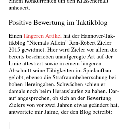
einem Kon­kur­ren­ten um den Klas­sen­er­halt
anheu­ert.
Positive Bewertung im Taktikblog
Einen
län­ge­ren Arti­kel
hat der Han­no­ver-Tak­
tik­blog “Nie­mals Allein” Ron-Robert Zie­l­er
2015 gewid­met. Hier wird Zie­l­er vor allem die
bereits beschrie­ben unauf­ge­reg­te Art auf der
Linie attes­tiert sowie in einem län­ge­ren
Abschnitt sei­ne Fähig­kei­ten im Spiel­auf­bau
gelobt, eben­so die Straf­raum­be­herr­schung bei
hohen Her­ein­ga­ben. Schwä­chen schien er
damals noch beim Her­aus­lau­fen zu haben. Dar­
auf ange­spro­chen, ob sich an der Bewer­tung
Ziel­ers von vor zwei Jah­ren etwas geän­dert hat,
ant­wor­te­te mir Jai­me, der den Blog betreibt: