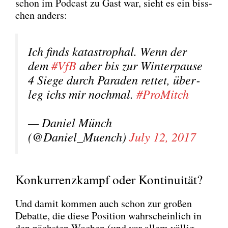
schon im Pod­cast zu Gast war, sieht es ein biss­
chen anders:
Ich finds kata­stro­phal. Wenn der
dem
#VfB
aber bis zur Win­ter­pau­se
4 Sie­ge durch Para­den ret­tet, über­
leg ichs mir noch­mal.
#Pro­Mitch
— Dani­el Münch
(@Daniel_Muench)
July 12, 2017
Konkurrenzkampf oder Kontinuität?
Und damit kom­men auch schon zur gro­ßen
Debat­te, die die­se Posi­ti­on wahr­schein­lich in
den nächs­ten Wochen (und vor allem völ­lig