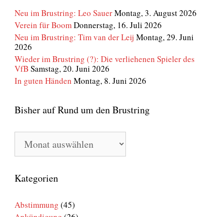
Neu im Brustring: Leo Sauer
Montag, 3. August 2026
Verein für Boom
Donnerstag, 16. Juli 2026
Neu im Brustring: Tim van der Leij
Montag, 29. Juni
2026
Wieder im Brustring (?): Die verliehenen Spieler des
VfB
Samstag, 20. Juni 2026
In guten Händen
Montag, 8. Juni 2026
Bisher auf Rund um den Brustring
Bisher
auf
Rund
um
den
Kategorien
Brustring
Abstimmung
(45)
Ankündigung
(26)