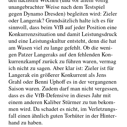
unan­ge­brach­ter Wei­se nach dem Test­spiel
gegen Dyna­mo Dres­den) beglei­ten wird: Zie­l­er
oder Lan­ge­rak? Grund­sätz­lich hal­te ich es für
sinn­voll, dass beim VfB auf jeder Posi­ti­on eine
Kon­kur­renz­si­tua­ti­on und damit Leis­tungs­druck
und eine Leis­tungs­kul­tur ent­steht, denn die hat
am Wasen viel zu lan­ge gefehlt. Ob die weni­
gen Pat­zer Lan­ge­raks auf den feh­len­den Kon­
kur­renz­kampf zurück zu füh­ren waren, ver­mag
ich nicht zu sagen. Aber klar ist: Zie­l­er ist für
Lan­ge­rak ein grö­ße­rer Kon­kur­rent als Jens
Grahl oder Ben­ni Uphoff es in der ver­gan­ge­nen
Sai­son waren. Zudem darf man nicht ver­ges­sen,
dass es die VfB-Defen­si­ve in die­ses Jahr mit
einem ande­ren Kali­ber Stür­mer zu tun bekom­
men wird. Da scha­det es nicht, im Ver­let­zungs­
fall einen ähn­lich guten Tor­hü­ter in der Hin­ter­
hand zu haben.