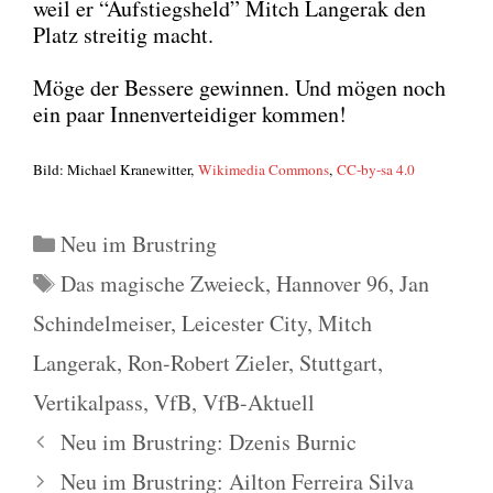
weil er “Auf­stiegs­held” Mitch Lan­ge­rak den
Platz strei­tig macht.
Möge der Bes­se­re gewin­nen. Und mögen noch
ein paar Innen­ver­tei­di­ger kom­men!
Bild: Micha­el Kra­ne­wit­ter,
Wiki­me­dia Com­mons
,
CC-by-sa 4.0
Kategorien
Neu im Brustring
Schlagwörter
Das magische Zweieck
,
Hannover 96
,
Jan
Schindelmeiser
,
Leicester City
,
Mitch
Langerak
,
Ron-Robert Zieler
,
Stuttgart
,
Vertikalpass
,
VfB
,
VfB-Aktuell
Neu im Brustring: Dzenis Burnic
Neu im Brustring: Ailton Ferreira Silva