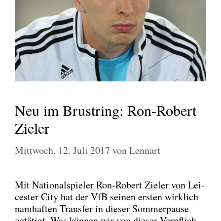
Neu im Brustring: Ron-Robert
Zieler
Mittwoch, 12. Juli 2017
von
Lennart
Mit Natio­nal­spie­ler Ron-Robert Zie­l­er von Lei­
ces­ter City hat der VfB sei­nen ers­ten wirk­lich
nam­haf­ten Trans­fer in die­ser Som­mer­pau­se
getä­tigt. Was kön­nen wir von die­ser Ver­pflich­