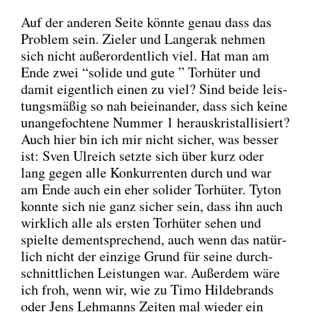
Auf der ande­ren Sei­te könn­te genau dass das
Pro­blem sein. Zie­l­er und Lan­ge­rak neh­men
sich nicht außer­or­dent­lich viel. Hat man am
Ende zwei “soli­de und gute ” Tor­hü­ter und
damit eigent­lich einen zu viel? Sind bei­de leis­
tungs­mä­ßig so nah bei­ein­an­der, dass sich kei­ne
unan­ge­foch­te­ne Num­mer 1 her­aus­kris­tal­li­siert?
Auch hier bin ich mir nicht sicher, was bes­ser
ist: Sven Ulreich setz­te sich über kurz oder
lang gegen alle Kon­kur­ren­ten durch und war
am Ende auch ein eher soli­der Tor­hü­ter. Tyton
konn­te sich nie ganz sicher sein, dass ihn auch
wirk­lich alle als ers­ten Tor­hü­ter sehen und
spiel­te dem­entspre­chend, auch wenn das natür­
lich nicht der ein­zi­ge Grund für sei­ne durch­
schnitt­li­chen Leis­tun­gen war. Außer­dem wäre
ich froh, wenn wir, wie zu Timo Hil­de­brands
oder Jens Leh­manns Zei­ten mal wie­der ein