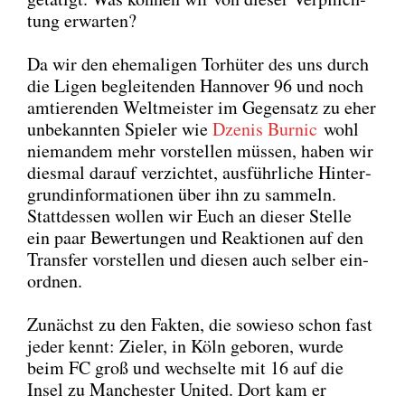
tung erwar­ten?
Da wir den ehe­ma­li­gen Tor­hü­ter des uns durch
die Ligen beglei­ten­den Han­no­ver 96 und noch
amtie­ren­den Welt­meis­ter im Gegen­satz zu eher
unbe­kann­ten Spie­ler wie
Dze­nis Bur­nic
wohl
nie­man­dem mehr vor­stel­len müs­sen, haben wir
dies­mal dar­auf ver­zich­tet, aus­führ­li­che Hin­ter­
grund­in­for­ma­tio­nen über ihn zu sam­meln.
Statt­des­sen wol­len wir Euch an die­ser Stel­le
ein paar Bewer­tun­gen und Reak­tio­nen auf den
Trans­fer vor­stel­len und die­sen auch sel­ber ein­
ord­nen.
Zunächst zu den Fak­ten, die sowie­so schon fast
jeder kennt: Zie­l­er, in Köln gebo­ren, wur­de
beim FC groß und wech­sel­te mit 16 auf die
Insel zu Man­ches­ter United. Dort kam er