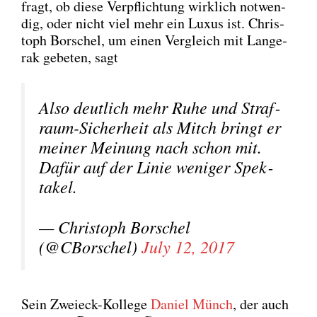
fragt, ob die­se Ver­pflich­tung wirk­lich not­wen­
dig, oder nicht viel mehr ein Luxus ist. Chris­
toph Bor­schel, um einen Ver­gleich mit Lan­ge­
rak gebe­ten, sagt
Also deut­lich mehr Ruhe und Straf­
raum-Sicher­heit als Mitch bringt er
mei­ner Mei­nung nach schon mit.
Dafür auf der Linie weni­ger Spek­
ta­kel.
— Chris­toph Bor­schel
(@CBorschel)
July 12, 2017
Sein Zwei­eck-Kol­le­ge
Dani­el Münch
, der auch