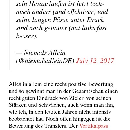
sein Her­aus­lau­fen ist jetzt tech­
nisch anders (und effek­ti­ver) und
sei­ne lan­gen Päs­se unter Druck
sind noch genau­er (mit links fast
bes­ser).
— Nie­mals Allein
(@niemalsalleinDE)
July 12, 2017
Alles in allem eine recht posi­ti­ve Bewer­tung
und so gewinnt man in der Gesamt­schau einen
recht guten Ein­druck von Zie­l­er, von sei­nen
Stär­ken und Schwä­chen, auch wenn man ihn,
wie ich, in den letz­ten Jah­ren nicht inten­siv
beob­ach­tet hat. Noch offen hin­ge­gen ist die
Bewer­tung des Trans­fers. Der
Ver­ti­kal­pass