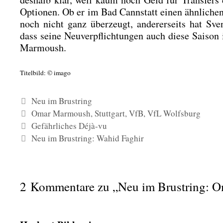
Optio­nen. Ob er im Bad Cannstatt einen ähn­li­chen
noch nicht ganz über­zeugt, ande­rer­seits hat Sven 
dass sei­ne Neu­ver­pflich­tun­gen auch die­se Sai­so
Mar­moush.
Titel­bild: © ima­go
Kategorien
Neu im Brustring
Schlagwörter
Omar Marmoush
,
Stuttgart
,
VfB
,
VfL Wolfsburg
Gefährliches Déjà-vu
Neu im Brustring: Wahid Faghir
2 Kommentare zu „Neu im Brustring: 