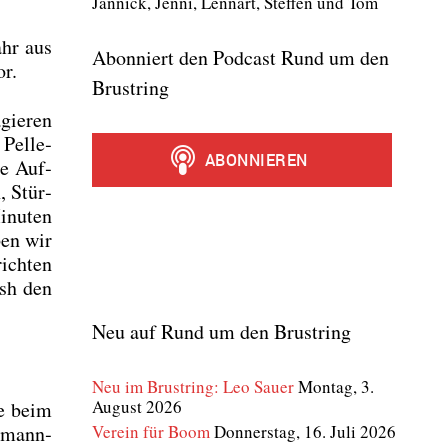
Jan­nick, Jen­ni, Lenn­art, Stef­fen und Tom
ahr aus
Abonniert den Podcast Rund um den
or.
Brustring
gie­ren
Pel­le­
ie Auf­
, Stür­
inu­ten
ben wir
ich­ten
sh den
Neu auf Rund um den Brustring
Neu im Brustring: Leo Sauer
Montag, 3.
August 2026
ge beim
Verein für Boom
Donnerstag, 16. Juli 2026
s­mann­