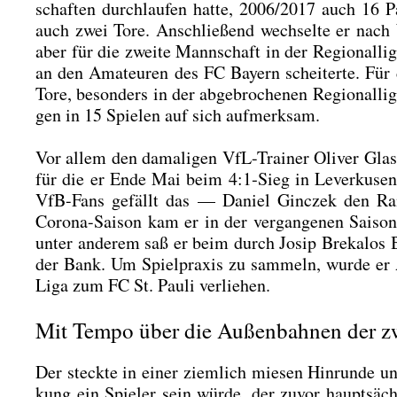
schaf­ten durch­lau­fen hat­te, 2006/2017 auch 16 P
auch zwei Tore. Anschlie­ßend wech­sel­te er nac
aber für die zwei­te Mann­schaft in der Regio­nal­li­
an den Ama­teu­ren des FC Bay­ern schei­ter­te. Für d
Tore, beson­ders in der abge­bro­che­nen Regio­nal­l
gen in 15 Spie­len auf sich auf­merk­sam.
Vor allem den dama­li­gen VfL-Trai­ner Oli­ver Glas­
für die er Ende Mai beim 4:1‑Sieg in Lever­ku­sen 
VfB-Fans gefällt das — Dani­el Gin­c­zek den Ran
Coro­na-Sai­son kam er in der ver­gan­ge­nen Sai­so
unter ande­rem saß er beim durch Josip Bre­kal­os B
der Bank. Um Spiel­pra­xis zu sam­meln, wur­de er A
Liga zum FC St. Pau­li ver­lie­hen.
Mit Tempo über die Außenbahnen der z
Der steck­te in einer ziem­lich mie­sen Hin­run­de u
kung ein Spie­ler sein wür­de, der zuvor haupt­säch­l