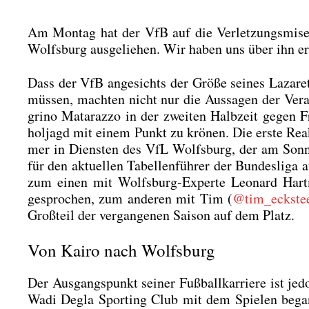
Am Mon­tag hat der VfB auf die Ver­let­zungs­mi­
Wolfs­burg aus­ge­lie­hen. Wir haben uns über ihn er
Dass der VfB ange­sichts der Grö­ße sei­nes Laza­ret
müs­sen, mach­ten nicht nur die Aus­sa­gen der Ver­ant
gri­no Mat­a­raz­zo in der zwei­ten Halb­zeit gegen 
hol­jagd mit einem Punkt zu krö­nen. Die ers­te Rea
mer in Diens­ten des VfL Wolfs­burg, der am Sonn­ta
für den aktu­el­len Tabel­len­füh­rer der Bun­des­li
zum einen mit Wolfs­burg-Exper­te Leo­nard Hart
gespro­chen, zum ande­ren mit Tim (
@tim_eckste
Groß­teil der ver­gan­ge­nen Sai­son auf dem Platz.
Von Kairo nach Wolfsburg
Der Aus­gangs­punkt sei­ner Fuß­ball­kar­rie­re ist j
Wadi Degla Sport­ing Club mit dem Spie­len began