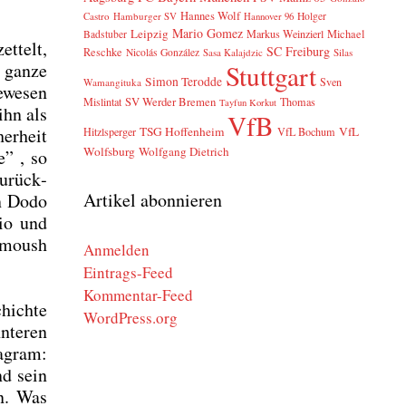
Hannes Wolf
Castro
Hamburger SV
Holger
Hannover 96
Mario Gomez
Leipzig
Markus Weinzierl
Michael
Badstuber
t­telt,
SC Freiburg
Reschke
Nicolás González
Sasa Kalajdzic
Silas
Stuttgart
 gan­ze
Simon Terodde
Sven
Wamangituka
ewe­sen
SV Werder Bremen
Mislintat
Thomas
Tayfun Korkut
ihn als
VfB
TSG Hoffenheim
VfL
er­heit
Hitzlsperger
VfL Bochum
Wolfsburg
Wolfgang Dietrich
e” , so
zurück­
Artikel abonnieren
en Dodo
­io und
r­moush
Anmelden
Eintrags-Feed
Kommentar-Feed
hich­te
WordPress.org
­te­ren
a­gram:
nd sein
en. Was