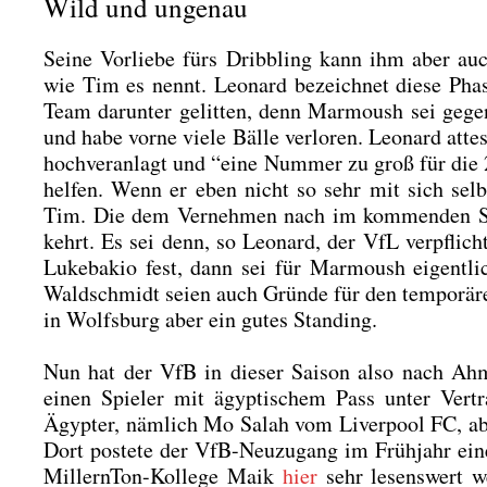
Wild und ungenau
Sei­ne Vor­lie­be fürs Dribb­ling kann ihm aber auch
wie Tim es nennt. Leo­nard bezeich­net die­se Pha
Team dar­un­ter gelit­ten, denn Mar­moush sei gegen
und habe vor­ne vie­le Bäl­le ver­lo­ren. Leo­nard att
hoch­ver­an­lagt und “eine Num­mer zu groß für die
hel­fen. Wenn er eben nicht so sehr mit sich selbs
Tim. Die dem Ver­neh­men nach im kom­men­den Som
kehrt. Es sei denn, so Leo­nard, der VfL ver­pflich
Luke­bak­io fest, dann sei für Mar­moush eigent­li
Wald­schmidt sei­en auch Grün­de für den tem­po­rä
in Wolfs­burg aber ein gutes Stan­ding.
Nun hat der VfB in die­ser Sai­son also nach Ahm
einen Spie­ler mit ägyp­ti­schem Pass unter Ver­t
Ägyp­ter, näm­lich Mo Salah vom Liver­pool FC, ab 
Dort pos­te­te der VfB-Neu­zu­gang im Früh­jahr eine 
Mill­ern­Ton-Kol­le­ge Maik
hier
sehr lesens­wert w