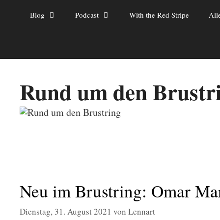
Zum
Blog
Podcast
With the Red Stripe
All
Inhalt
springen
Rund um den Brustr
Neu im Brustring: Omar M
Dienstag, 31. August 2021
von
Lennart