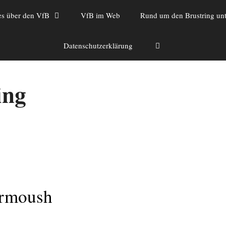
es über den VfB
VfB im Web
Rund um den Brustring unt
Datenschutzerklärung
ing
armoush