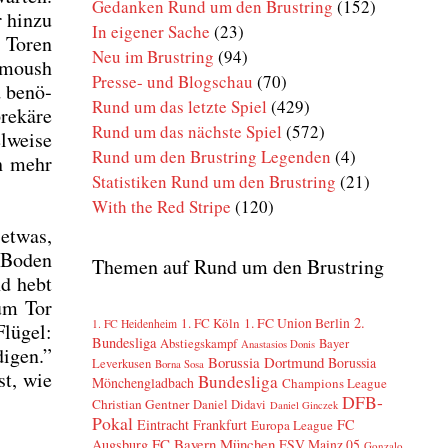
Gedanken Rund um den Brustring
(152)
 hin­zu
In eigener Sache
(23)
n Toren
Neu im Brustring
(94)
r­moush
Presse- und Blogschau
(70)
d benö­
Rund um das letzte Spiel
(429)
e­kä­re
Rund um das nächste Spiel
(572)
­wei­se
Rund um den Brustring Legenden
(4)
ch mehr
Statistiken Rund um den Brustring
(21)
With the Red Stripe
(120)
 etwas,
l Boden
Themen auf Rund um den Brustring
nd hebt
zum Tor
2.
1. FC Köln
1. FC Union Berlin
1. FC Heidenheim
lü­gel:
Bundesliga
Abstiegskampf
Bayer
Anastasios Donis
i­gen.”
Borussia Dortmund
Borussia
Leverkusen
Borna Sosa
st, wie
Bundesliga
Mönchengladbach
Champions League
DFB-
Christian Gentner
Daniel Didavi
Daniel Ginczek
Pokal
Eintracht Frankfurt
FC
Europa League
FC Bayern München
Augsburg
FSV Mainz 05
Gonzalo