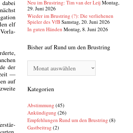
e dabei
Neu im Brustring: Tim van der Leij
Montag,
29. Juni 2026
unächst
Wieder im Brustring (?): Die verliehenen
a­ti­on
Spieler des VfB
Samstag, 20. Juni 2026
len elf
In guten Händen
Montag, 8. Juni 2026
Vor­la­
Bisher auf Rund um den Brustring
der­te,
an­chen
Bisher
nde der
auf
­zeit —
Rund
ten auf
um
den
zwei­te
Kategorien
Brustring
Abstimmung
(45)
Ankündigung
(26)
Empfehlungen Rund um den Brustring
(8)
r­stär­
Gastbeitrag
(2)
ar­ten.