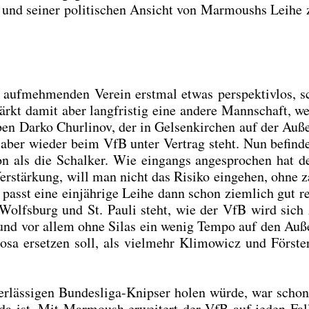
n und sei­ner poli­ti­schen Ansicht von Mar­moushs Lei­he 
auf­meh­men­den Ver­ein erst­mal etwas per­spek­tiv­los, s
tärkt damit aber lang­fris­tig eine ande­re Mann­schaft, w
ben Dar­ko Chur­li­nov, der in Gel­sen­kir­chen auf der Auß
h aber wie­der beim VfB unter Ver­trag steht. Nun befin­d
ti­on als die Schal­ker. Wie ein­gangs ange­spro­chen hat 
er­stär­kung, will man nicht das Risi­ko ein­ge­hen, ohne za
passt eine ein­jäh­ri­ge Lei­he dann schon ziem­lich gut r
 Wolfs­burg und St. Pau­li steht, wie der VfB wird sich 
 und vor allem ohne Silas ein wenig Tem­po auf den Auß
a erset­zen soll, als viel­mehr Kli­mo­wicz und Förs­ter
­läs­si­gen Bun­des­li­ga-Knip­ser holen wür­de, war schon
da ist. Mit Mar­moush erwei­tert der VfB auf jeden Fall