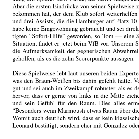
Aber die ers­ten Ein­drü­cke von sei­ner Spiel­wei­se 
bekom­men hat, der dem Klub sofort wei­ter­hel­fe
und drei Assists, die die Ham­bur­ger auf Platz 10 u
habe kei­ne Ein­ge­wöh­nung gebraucht und sei dire
tig­ten “Sofort-Hil­fe” gewor­den, so Tom — eine ähn
Situa­ti­on, fin­det er jetzt beim VfB vor. Unse­rem S
die Auf­merk­sam­keit der geg­ne­ri­schen Abwehr­
gehol­fen, als es die zehn Scor­er­punk­te aus­sa­gen.
Die­se Spiel­wei­se lebt laut unse­ren bei­den Expe
was den Braun-Wei­ßen bis dahin gefehlt hat­te. 
gut und sei auch im Zwei­kampf robus­ter, als es 
her­vor, dass er ger­ne von links in die Mit­te zi
und sein Gefühl für den Raum. Dies alles ermög­l
“Beson­ders wenn Mar­moush etwas Raum über die Au
Womit auch deut­lich wird, dass er kein klas­si­sche
Leo­nard bestä­tigt, son­dern eher mit Gon­za­lez oder