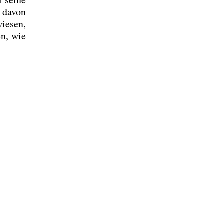
h davon
ie­sen,
en, wie