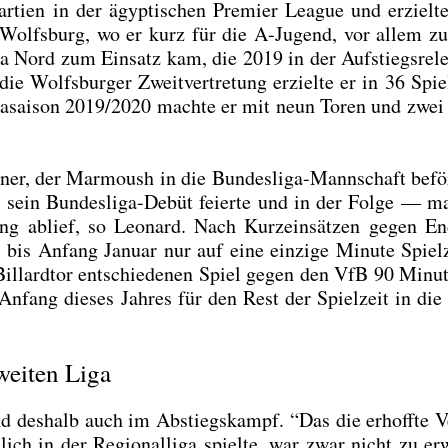
ar­tien in der ägyp­ti­schen Pre­mier League und erziel­t
h Wolfs­burg, wo er kurz für die A‑Jugend, vor allem z
ga Nord zum Ein­satz kam, die 2019 in der Auf­stiegs­re­le­g
ie Wolfs­bur­ger Zweit­ver­tre­tung erziel­te er in 36 Spie­
i­ga­sai­son 2019/2020 mach­te er mit neun Toren und zwei 
ner, der Mar­moush in die Bun­des­li­ga-Mann­schaft beför­
sein Bun­des­li­ga-Debüt fei­er­te und in der Fol­ge — m
g ablief, so Leo­nard. Nach Kurz­ein­sät­zen gegen E
n bis Anfang Janu­ar nur auf eine ein­zi­ge Minu­te Spiel
il­lard­tor ent­schie­de­nen Spiel gegen den VfB 90 Minu­
nfang die­ses Jah­res für den Rest der Spiel­zeit in die 
weiten Liga
nd des­halb auch im Abstiegs­kampf. “Das die erhoff­te Ve
ich in der Regio­nal­li­ga spiel­te, war zwar nicht zu erw