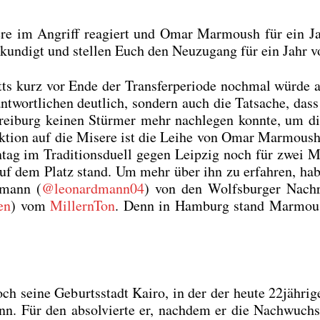
se­re im Angriff reagiert und Omar Mar­moush für ein J
kun­digt und stel­len Euch den Neu­zu­gang für ein Jahr v
ts kurz vor Ende der Trans­fer­pe­ri­ode noch­mal wür­de a
­wort­li­chen deut­lich, son­dern auch die Tat­sa­che, dass 
Frei­burg kei­nen Stür­mer mehr nach­le­gen konn­te, um d
k­ti­on auf die Mise­re ist die Lei­he von Omar Mar­moush
g im Tra­di­ti­ons­du­ell gegen Leip­zig noch für zwei M
­ga auf dem Platz stand. Um mehr über ihn zu erfah­ren, ha
­mann (
@leonardmann04
) von den Wolfs­bur­ger Nach­r
en
) vom
Mill­ern­Ton
. Denn in Ham­burg stand Mar­mou
edoch sei­ne Geburts­stadt Kai­ro, in der der heu­te 22jähri
n. Für den absol­vier­te er, nach­dem er die Nach­wuch