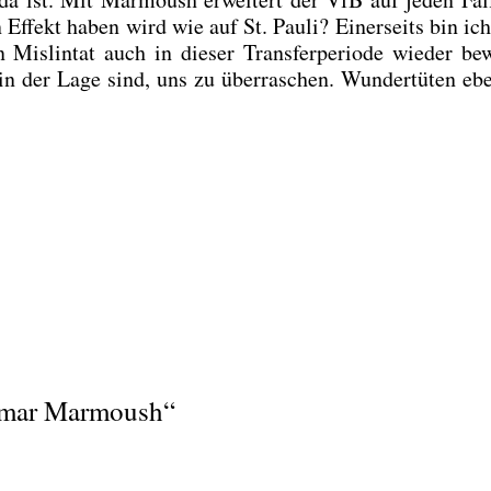
 Effekt haben wird wie auf St. Pau­li? Einer­seits bin ic
Mislin­tat auch in die­ser Trans­fer­pe­ri­ode wie­der bew
n in der Lage sind, uns zu über­ra­schen. Wun­der­tü­ten eb
Omar Marmoush“