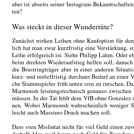
aber ist abseits sei­ner Insta­gram-Bekannt­schaf­te
ten?
Was steckt in dieser Wundertüte?
Zunächst wir­ken Lei­hen ohne Kauf­op­ti­on für den 
lich hat man zwar kurz­fris­tig eine Ver­stär­kung, s
Lei­he erfolg­reich ist. Sie­he Phil­ipp Lahm. Oder e
beim direk­ten Wie­der­auf­stieg hel­fen soll, danac
die Brust­ring­trä­ger aber in einer ande­ren Situa­
kurz- und mit­tel­fris­tig durch­aus Bedarf an einer V
che Stamm­spie­ler früh unten rein zu rut­schen. Da 
Mar­moush leis­tungs­tech­nisch genau­so zwi­schen
müs­sen. In der Tat fehlt dem VfB ohne Gon­za­lez
nen. Wobei Mar­moush wahr­schein­lich weni­ger Sos
leicht auch Mas­si­mo Druck machen soll.
Dass sven Mislin­tat nicht für viel Geld einen zuver
des­halb klar, weil kaum noch Geld für Trans­fers 