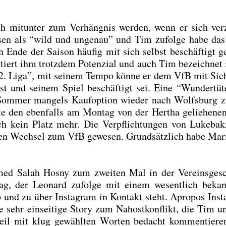
 mit­un­ter zum Ver­häng­nis wer­den, wenn er sich ver­ze
­sen als “wild und unge­nau” und Tim zufol­ge habe das
 Ende der Sai­son häu­fig mit sich selbst beschäf­tigt g
es­tiert ihm trotz­dem Poten­zi­al und auch Tim bezeich­net 
 2. Liga”, mit sei­nem Tem­po kön­ne er dem VfB mit Sich
t und sei­nem Spiel beschäf­tigt sei. Eine “Wun­der­tü­t
­mer man­gels Kauf­op­ti­on wie­der nach Wolfs­burg 
­te den eben­falls am Mon­tag von der Her­tha gelie­he­n
ch kein Platz mehr. Die Ver­pflich­tun­gen von Luke­bak
­ren Wech­sel zum VfB gewe­sen. Grund­sätz­lich habe Ma
ed Salah Hos­ny zum zwei­ten Mal in der Ver­eins­ge­sc
rag, der Leo­nard zufol­ge mit einem wesent­lich bekann
und zu über Insta­gram in Kon­takt steht. Apro­pos Inst
sehr ein­sei­ti­ge Sto­ry zum Nah­ost­kon­flikt, die Tim u
eil mit klug gewähl­ten Wor­ten bedacht kom­men­tie­r