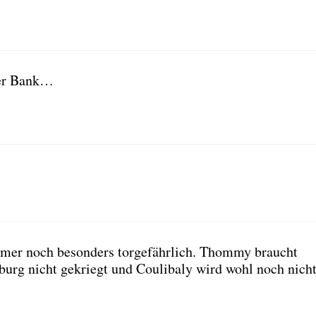
 der Bank…
­mer noch beson­ders tor­ge­fähr­lich. Thom­my braucht
­burg nicht gekriegt und Cou­li­ba­ly wird wohl noch nich