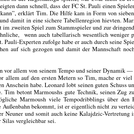
zeig­ten dann schnell, dass der FC St. Pau­li einen Spie­ler
n kann”, erklärt Tim. Die Hil­fe kam in Form von sie­be
nd damit in eine siche­re Tabel­len­re­gi­on hiev­ten. Ma
kt im zwei­ten Spiel zum Stamm­spie­ler und zur drin­gen
­li­che, wenn auch tabel­la­risch wesent­lich weni­ger pr
t. Pau­li-Exper­ten zufol­ge habe er auch durch sei­ne Spiel
rei­hen auf sich gezo­gen und damit der Mann­schaft no
r­ten vor allem von sei­nem Tem­po und sei­ner Dyna­mik —
Vor allem auf den ers­ten Metern so Tim, mache er vie
den Anschein habe. Leo­nard lobt sei­nen guten Schuss u
e­he. Tim betont Mar­moushs gute Tech­nik, sei­nen Zug 
i­che Mar­moush vie­le Tem­po­dribb­lings über den F
ßen­bahn bekommt, ist er eigent­lich nicht zu ver­tei­d
r Neu­ner und somit auch kei­ne Kalajd­zic-Ver­tre­tung i
 Silas ver­gleich­bar sei.