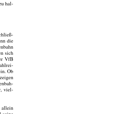
zu hal­
chließ­
enn die
en­bahn
en sich
der VfB
hl­rei­
ein. Ob
zei­gen
en­bah­
, viel­
 allein
 sei­ne