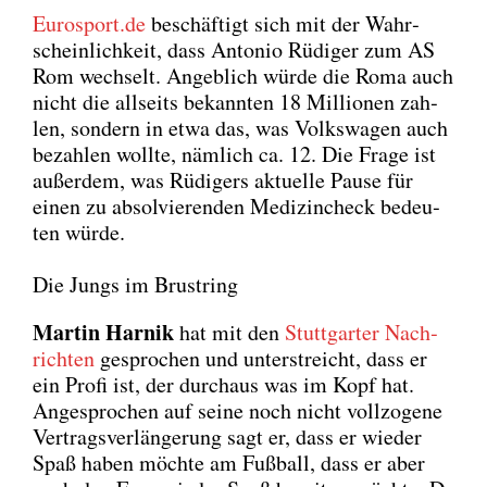
Eurosport.de
beschäf­tigt sich mit der Wahr­
schein­lich­keit, dass Anto­nio Rüdi­ger zum AS
Rom wech­selt. Angeb­lich wür­de die Roma auch
nicht die all­seits bekann­ten 18 Mil­lio­nen zah­
len, son­dern in etwa das, was Volks­wa­gen auch
bezah­len woll­te, näm­lich ca. 12. Die Fra­ge ist
außer­dem, was Rüdi­gers aktu­el­le Pau­se für
einen zu absol­vie­ren­den Medi­zin­check bedeu­
ten wür­de.
Die Jungs im Brustring
Mar­tin Har­nik
hat mit den
Stutt­gar­ter Nach­
rich­ten
gespro­chen und unter­streicht, dass er
ein Pro­fi ist, der durch­aus was im Kopf hat.
Ange­spro­chen auf sei­ne noch nicht voll­zo­ge­ne
Ver­trags­ver­län­ge­rung sagt er, dass er wie­der
Spaß haben möch­te am Fuß­ball, dass er aber