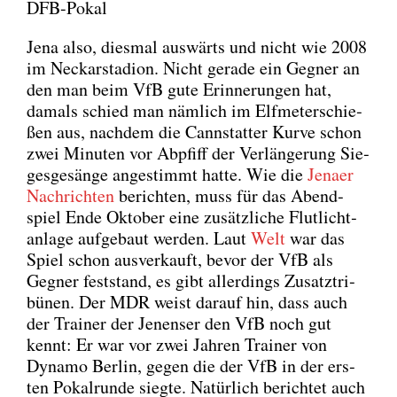
DFB-Pokal
Jena also, dies­mal aus­wärts und nicht wie 2008
im Neckar­sta­di­on. Nicht gera­de ein Geg­ner an
den man beim VfB gute Erin­ne­run­gen hat,
damals schied man näm­lich im Elf­me­ter­schie­
ßen aus, nach­dem die Cannstat­ter Kur­ve schon
zwei Minu­ten vor Abpfiff der Ver­län­ge­rung Sie­
ges­ge­sän­ge ange­stimmt hat­te. Wie die
Jena­er
Nach­rich­ten
berich­ten, muss für das Abend­
spiel Ende Okto­ber eine zusätz­li­che Flut­licht­
an­la­ge auf­ge­baut wer­den. Laut
Welt
war das
Spiel schon aus­ver­kauft, bevor der VfB als
Geg­ner fest­stand, es gibt aller­dings Zusatz­tri­
bü­nen. Der MDR weist dar­auf hin, dass auch
der Trai­ner der Jenen­ser den VfB noch gut
kennt: Er war vor zwei Jah­ren Trai­ner von
Dyna­mo Ber­lin, gegen die der VfB in der ers­
ten Pokal­run­de sieg­te. Natür­lich berich­tet auch