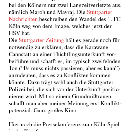
bei den Köl­nern nur zwei Lang­zeit­ver­letz­te aus,
näm­lich Maroh und Mav­raj. Die
Stutt­gar­ter
Nach­rich­ten
beschrei­ben den Wan­del des 1. FC
Köln weg von dem Image, wel­ches jetzt der
HSV hat.
Die
Stutt­gar­ter Zei­tung
hält es gera­de noch für
not­wen­dig zu erklä­ren, dass die Kara­wa­ne
Cannstatt an einer Flücht­lings­un­ter­kunft vor­
bei­füh­re und schafft es, im typisch zwei­feln­den
Ton (“Es muss nichts pas­sie­ren, aber es kann”)
anzu­deu­ten, dass es zu Kon­flik­ten kom­men
könn­te. Dazu trägt wohl auch die Stutt­gar­ter
Poli­zei bei, die sich vor der Unter­kunft posi­tio­
nie­ren wird. Mit so einem Grund­miß­trau­en
schafft man aber mei­ner Mei­nung erst Kon­flikt­
po­ten­zi­al. Ganz gro­ßes Kino.
Hier noch die Pres­se­kon­fe­renz zum Köln-Spiel