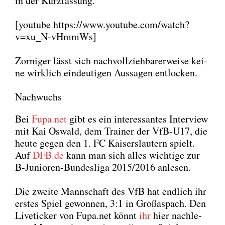
in der Kurz­fas­sung.
[you­tube https://www.youtube.com/watch?
v=xu_N-vHmmWs]
Zor­ni­ger lässt sich nach­voll­zieh­ba­rer­wei­se kei­
ne wirk­lich ein­deu­ti­gen Aus­sa­gen ent­lo­cken.
Nachwuchs
Bei
Fupa.net
gibt es ein inter­es­san­tes Inter­view
mit Kai Oswald, dem Trai­ner der VfB-U17, die
heu­te gegen den 1. FC Kai­sers­lau­tern spielt.
Auf
DFB.de
kann man sich alles wich­ti­ge zur
B‑Ju­nio­ren-Bun­des­li­ga 2015/2016 anle­sen.
Die zwei­te Mann­schaft des VfB hat end­lich ihr
ers­tes Spiel gewon­nen, 3:1 in Groß­as­pach. Den
Live­ti­cker von Fupa.net könnt
ihr
hier nach­le­