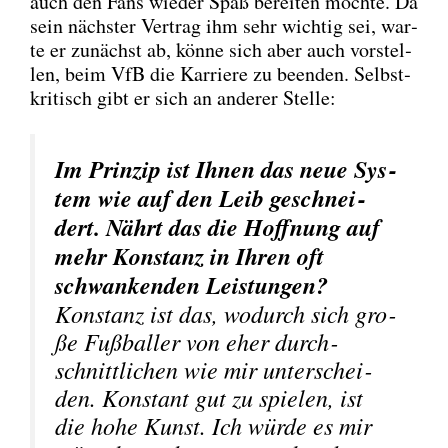
auch den Fans wie­der Spaß berei­ten möch­te. Da
sein nächs­ter Ver­trag ihm sehr wich­tig sei, war­
te er zunächst ab, kön­ne sich aber auch vor­stel­
len, beim VfB die Kar­rie­re zu been­den. Selbst­
kri­tisch gibt er sich an ande­rer Stel­le:
Im Prin­zip ist Ihnen das neue Sys­
tem wie auf den Leib geschnei­
dert. Nährt das die Hoff­nung auf
mehr Kon­stanz in Ihren oft
schwan­ken­den Leis­tun­gen?
Kon­stanz ist das, wodurch sich gro­
ße Fuß­bal­ler von eher durch­
schnitt­li­chen wie mir unter­schei­
den. Kon­stant gut zu spie­len, ist
die hohe Kunst. Ich wür­de es mir