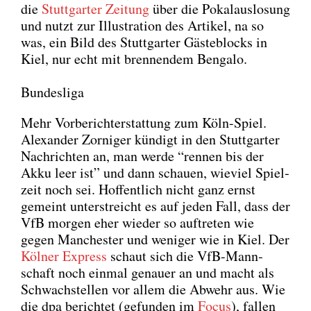
die
Stutt­gar­ter Zei­tung
über die Pokal­aus­lo­sung
und nutzt zur Illus­tra­ti­on des Arti­kel, na so
was, ein Bild des Stutt­gar­ter Gäs­te­blocks in
Kiel, nur echt mit bren­nen­dem Ben­ga­lo.
Bundesliga
Mehr Vor­be­richt­erstat­tung zum Köln-Spiel.
Alex­an­der Zor­ni­ger kün­digt in den Stutt­gar­ter
Nach­rich­ten an, man wer­de “ren­nen bis der
Akku leer ist” und dann schau­en, wie­viel Spiel­
zeit noch sei. Hof­fent­lich nicht ganz ernst
gemeint unter­streicht es auf jeden Fall, dass der
VfB mor­gen eher wie­der so auf­tre­ten wie
gegen Man­ches­ter und weni­ger wie in Kiel. Der
Köl­ner Express
schaut sich die VfB-Mann­
schaft noch ein­mal genau­er an und macht als
Schwach­stel­len vor allem die Abwehr aus. Wie
die dpa berich­tet (gefun­den im
Focus
), fal­len