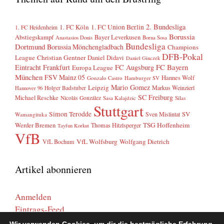
2. Bundesliga
1. FC Köln
1. FC Union Berlin
1. FC Heidenheim
Borussia
Abstiegskampf
Bayer Leverkusen
Anastasios Donis
Borna Sosa
Bundesliga
Dortmund
Borussia Mönchengladbach
Champions
DFB-Pokal
League
Christian Gentner
Daniel Didavi
Daniel Ginczek
FC Bayern
Eintracht Frankfurt
FC Augsburg
Europa League
München
FSV Mainz 05
Hannes Wolf
Gonzalo Castro
Hamburger SV
Mario Gomez
Leipzig
Markus Weinzierl
Holger Badstuber
Hannover 96
SC Freiburg
Michael Reschke
Nicolás González
Sasa Kalajdzic
Silas
Stuttgart
Simon Terodde
SV
Sven Mislintat
Wamangituka
Werder Bremen
TSG Hoffenheim
Thomas Hitzlsperger
Tayfun Korkut
VfB
VfL Wolfsburg
Wolfgang Dietrich
VfL Bochum
Artikel abonnieren
Anmelden
Eintrags-Feed
Kommentar-Feed