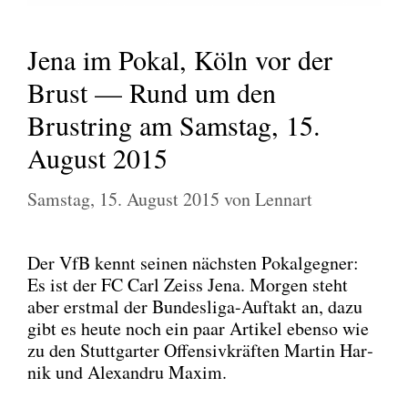
Jena im Pokal, Köln vor der
Brust — Rund um den
Brustring am Samstag, 15.
August 2015
Samstag, 15. August 2015
von
Lennart
Der VfB kennt sei­nen nächs­ten Pokal­geg­ner:
Es ist der FC Carl Zeiss Jena. Mor­gen steht
aber erst­mal der Bun­des­li­ga-Auf­takt an, dazu
gibt es heu­te noch ein paar Arti­kel eben­so wie
zu den Stutt­gar­ter Offen­siv­kräf­ten Mar­tin Har­
nik und Alex­an­dru Maxim.