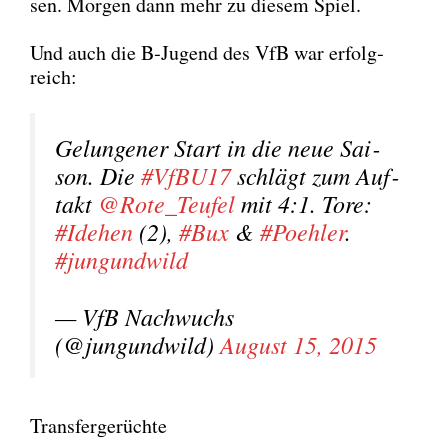
sen. Mor­gen dann mehr zu die­sem Spiel.
Und auch die B‑Jugend des VfB war erfolg­
reich:
Gelun­ge­ner Start in die neue Sai­
son. Die
#VfBU17
schlägt zum Auf­
takt
@Rote_Teufel
mit 4:1. Tore:
#Ide­hen
(2),
#Bux
&
#Poeh­ler
.
#jun­gund­wild
— VfB Nach­wuchs
(@jungundwild)
August 15, 2015
Transfergerüchte