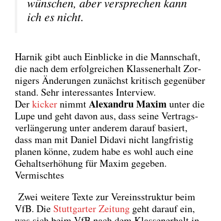
wün­schen, aber ver­spre­chen kann
ich es nicht.
Har­nik gibt auch Ein­bli­cke in die Mann­schaft,
die nach dem erfolg­rei­chen Klas­sen­er­halt Zor­
ni­gers Ände­run­gen zunächst kri­tisch gegen­über
stand. Sehr inter­es­san­tes Inter­view.
Alex­an­dru Maxim
Der
kicker
nimmt
unter die
Lupe und geht davon aus, dass sei­ne Ver­trags­
ver­län­ge­rung unter ande­rem dar­auf basiert,
dass man mit Dani­el Dida­vi nicht lang­fris­tig
pla­nen kön­ne, zudem habe es wohl auch eine
Gehalts­er­hö­hung für Maxim gege­ben.
Vermischtes
Zwei wei­te­re Tex­te zur Ver­eins­struk­tur beim
VfB. Die
Stutt­gar­ter Zei­tung
geht dar­auf ein,
was sich beim VfB nach dem Klas­sen­er­halt in