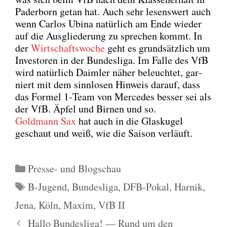
Pader­born getan hat. Auch sehr lesens­wert auch
wenn Car­los Ubi­na natür­lich am Ende wie­der
auf die Aus­glie­de­rung zu spre­chen kommt. In
der
Wirt­schafts­wo­che
geht es grund­sätz­lich um
Inves­to­ren in der Bun­des­li­ga. Im Fal­le des VfB
wird natür­lich Daim­ler näher beleuch­tet, gar­
niert mit dem sinn­lo­sen Hin­weis dar­auf, dass
das For­mel 1‑Team von Mer­ce­des bes­ser sei als
der VfB. Äpfel und Bir­nen und so.
Gold­mann Sax
hat auch in die Glas­ku­gel
geschaut und weiß, wie die Sai­son ver­läuft.
Kategorien
Presse- und Blogschau
Schlagwörter
B-Jugend
,
Bundesliga
,
DFB-Pokal
,
Harnik
,
Jena
,
Köln
,
Maxim
,
VfB II
Hallo Bundesliga! — Rund um den