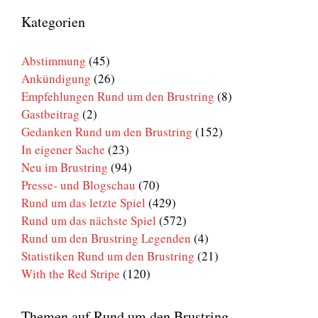
um
den
Kategorien
Brustring
Abstimmung
(45)
Ankündigung
(26)
Empfehlungen Rund um den Brustring
(8)
Gastbeitrag
(2)
Gedanken Rund um den Brustring
(152)
In eigener Sache
(23)
Neu im Brustring
(94)
Presse- und Blogschau
(70)
Rund um das letzte Spiel
(429)
Rund um das nächste Spiel
(572)
Rund um den Brustring Legenden
(4)
Statistiken Rund um den Brustring
(21)
With the Red Stripe
(120)
Themen auf Rund um den Brustring