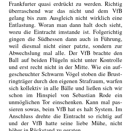
Frank­fur­ter qua­si erdrückt zu wer­den. Rich­tig
über­ra­schend war das nicht und dem VfB
gelang bis zum Aus­gleich nicht wirk­lich eine
Ent­las­tung. Wor­an man dann halt doch sieht,
wozu die Ein­tracht imstan­de ist. Fol­ge­rich­tig
gin­gen die Süd­hes­sen dann auch in Füh­rung,
weil dies­mal nicht einer patz­te, son­dern zur
Abwechs­lung mal alle. Der VfB brach­te den
Ball auf bei­den Flü­geln nicht unter Kon­trol­le
und erst recht nicht in der Mit­te. Wie ein auf­
ge­scheuch­ter Schwarm Vögel sto­ben die Brust­
ring­trä­ger durch den eige­nen Straf­raum, war­fen
sich kol­lek­tiv in alle Bäl­le und lie­ßen sich wir
schon im Hin­spiel von Sebas­ti­an Rode ein
unmög­li­chen Tor ein­schen­ken. Kann mal pas­
sie­ren sowas, beim VfB hat es halt Sys­tem. Im
Anschluss dreh­te die Ein­tracht so rich­tig auf
und der VfB hat­te sei­ne lie­be Mühe, nicht
höher in Rück­stand zu gera­ten.