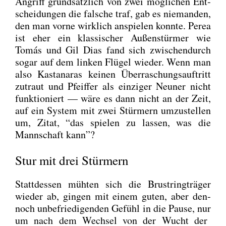
Angriff grund­sätz­lich von zwei mög­li­chen Ent­
schei­dun­gen die fal­sche traf, gab es nie­man­den,
den man vor­ne wirk­lich anspie­len konn­te. Perea
ist eher ein klas­si­scher Außen­stür­mer wie
Tomás und Gil Dias fand sich zwi­schen­durch
sogar auf dem lin­ken Flü­gel wie­der. Wenn man
also Kas­t­a­n­a­ras kei­nen Über­ra­schungs­auf­tritt
zutraut und Pfeif­fer als ein­zi­ger Neu­ner nicht
funk­tio­niert — wäre es dann nicht an der Zeit,
auf ein Sys­tem mit zwei Stür­mern umzu­stel­len
um, Zitat, “das spie­len zu las­sen, was die
Mann­schaft kann”?
Stur mit drei Stürmern
Statt­des­sen müh­ten sich die Brust­ring­trä­ger
wie­der ab, gin­gen mit einem guten, aber den­
noch unbe­frie­di­gen­den Gefühl in die Pau­se, nur
um nach dem Wech­sel von der Wucht der