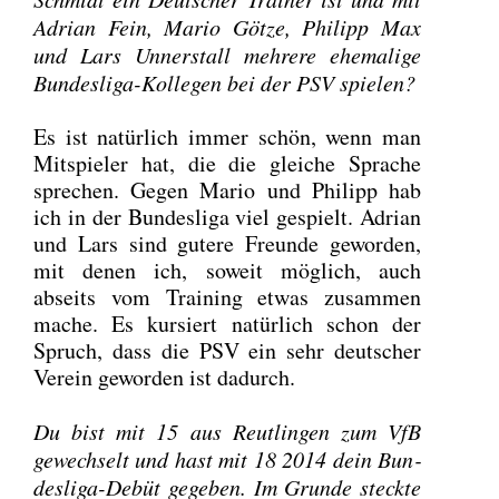
Adri­an Fein, Mario Göt­ze, Phil­ipp Max
und Lars Unner­stall meh­re­re ehe­ma­li­ge
Bun­des­li­ga-Kol­le­gen bei der PSV spie­len?
Es ist natür­lich immer schön, wenn man
Mit­spie­ler hat, die die glei­che Spra­che
spre­chen. Gegen Mario und Phil­ipp hab
ich in der Bun­des­li­ga viel gespielt. Adri­an
und Lars sind gute­re Freun­de gewor­den,
mit denen ich, soweit mög­lich, auch
abseits vom Trai­ning etwas zusam­men
mache. Es kur­siert natür­lich schon der
Spruch, dass die PSV ein sehr deut­scher
Ver­ein gewor­den ist dadurch.
Du bist mit 15 aus Reut­lin­gen zum VfB
gewech­selt und hast mit 18 2014 dein Bun­
des­li­ga-Debüt gege­ben. Im Grun­de steck­te