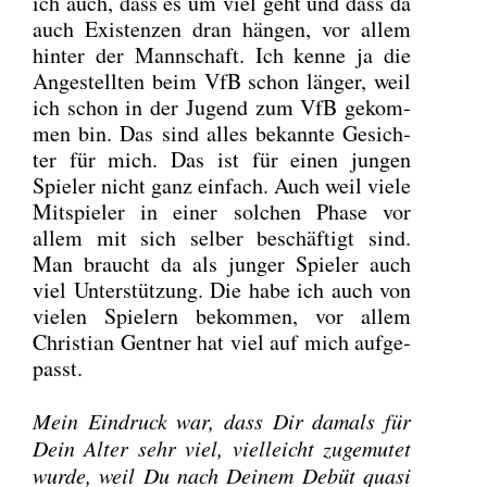
ich auch, dass es um viel geht und dass da
auch Exis­ten­zen dran hän­gen, vor allem
hin­ter der Mann­schaft. Ich ken­ne ja die
Ange­stell­ten beim VfB schon län­ger, weil
ich schon in der Jugend zum VfB gekom­
men bin. Das sind alles bekann­te Gesich­
ter für mich. Das ist für einen jun­gen
Spie­ler nicht ganz ein­fach. Auch weil vie­le
Mit­spie­ler in einer sol­chen Pha­se vor
allem mit sich sel­ber beschäf­tigt sind.
Man braucht da als jun­ger Spie­ler auch
viel Unter­stüt­zung. Die habe ich auch von
vie­len Spie­lern bekom­men, vor allem
Chris­ti­an Gent­ner hat viel auf mich auf­ge­
passt.
Mein Ein­druck war, dass Dir damals für
Dein Alter sehr viel, viel­leicht zuge­mu­tet
wur­de, weil Du nach Dei­nem Debüt qua­si