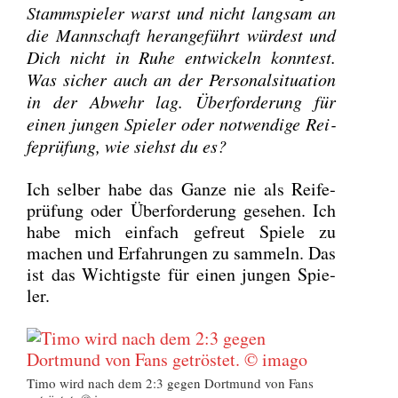
Stamm­spie­ler warst und nicht lang­sam an
die Mann­schaft her­an­ge­führt wür­dest und
Dich nicht in Ruhe ent­wi­ckeln konn­test.
Was sicher auch an der Per­so­nal­si­tua­ti­on
in der Abwehr lag. Über­for­de­rung für
einen jun­gen Spie­ler oder not­wen­di­ge Rei­
fe­prü­fung, wie siehst du es?
Ich sel­ber habe das Gan­ze nie als Rei­fe­
prü­fung oder Über­for­de­rung gese­hen. Ich
habe mich ein­fach gefreut Spie­le zu
machen und Erfah­run­gen zu sam­meln. Das
ist das Wich­tigs­te für einen jun­gen Spie­
ler.
Timo wird nach dem 2:3 gegen Dort­mund von Fans