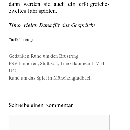
dann wer­den sie auch ein erfolg­rei­ches
zwei­tes Jahr spie­len.
Timo, vie­len Dank für das Gespräch!
Titel­bild: ima­go
Kategorien
Gedanken Rund um den Brustring
Schlagwörter
PSV Einhoven
,
Stuttgart
,
Timo Baumgartl
,
VfB
Ü40
Rund um das Spiel in Mönchengladbach
Schreibe einen Kommentar
Kommentar