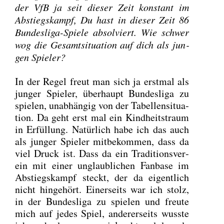
der VfB ja seit die­ser Zeit kon­stant im
Abstiegs­kampf, Du hast in die­ser Zeit 86
Bun­des­li­ga-Spie­le absol­viert. Wie schwer
wog die Gesamt­si­tua­ti­on auf dich als jun­
gen Spie­ler?
In der Regel freut man sich ja erst­mal als
jun­ger Spie­ler, über­haupt Bun­des­li­ga zu
spie­len, unab­hän­gig von der Tabel­len­si­tua­
ti­on. Da geht erst mal ein Kind­heits­traum
in Erfül­lung. Natür­lich habe ich das auch
als jun­ger Spie­ler mit­be­kom­men, dass da
viel Druck ist. Dass da ein Tra­di­ti­ons­ver­
ein mit einer unglaub­li­chen Fan­ba­se im
Abstiegs­kampf steckt, der da eigent­lich
nicht hin­ge­hört. Einer­seits war ich stolz,
in der Bun­des­li­ga zu spie­len und freu­te
mich auf jedes Spiel, ande­rer­seits wuss­te