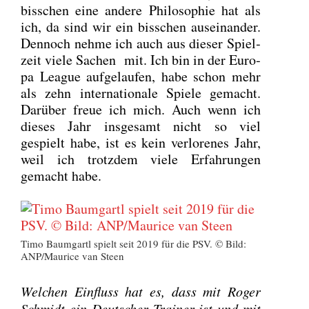
biss­chen eine ande­re Phi­lo­so­phie hat als
ich, da sind wir ein biss­chen aus­ein­an­der.
Den­noch neh­me ich auch aus die­ser Spiel­
zeit vie­le Sachen mit. Ich bin in der Euro­
pa League auf­ge­lau­fen, habe schon mehr
als zehn inter­na­tio­na­le Spie­le gemacht.
Dar­über freue ich mich. Auch wenn ich
die­ses Jahr ins­ge­samt nicht so viel
gespielt habe, ist es kein ver­lo­re­nes Jahr,
weil ich trotz­dem vie­le Erfah­run­gen
gemacht habe.
Timo Baum­gartl spielt seit 2019 für die PSV. © Bild:
ANP/Maurice van Steen
Wel­chen Ein­fluss hat es, dass mit Roger
Schmidt ein Deut­scher Trai­ner ist und mit