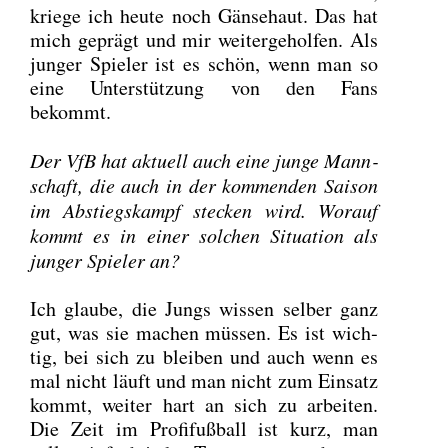
krie­ge ich heu­te noch Gän­se­haut. Das hat
mich geprägt und mir wei­ter­ge­hol­fen. Als
jun­ger Spie­ler ist es schön, wenn man so
eine Unter­stüt­zung von den Fans
bekommt.
Der VfB hat aktu­ell auch eine jun­ge Mann­
schaft, die auch in der kom­men­den Sai­son
im Abstiegs­kampf ste­cken wird. Wor­auf
kommt es in einer sol­chen Situa­ti­on als
jun­ger Spie­ler an?
Ich glau­be, die Jungs wis­sen sel­ber ganz
gut, was sie machen müs­sen. Es ist wich­
tig, bei sich zu blei­ben und auch wenn es
mal nicht läuft und man nicht zum Ein­satz
kommt, wei­ter hart an sich zu arbei­ten.
Die Zeit im Pro­fi­fuß­ball ist kurz, man