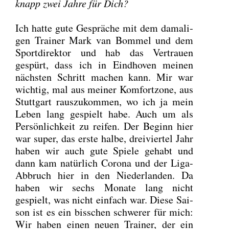
knapp zwei Jah­re für Dich?
Ich hat­te gute Gesprä­che mit dem dama­li­
gen Trai­ner Mark van Bom­mel und dem
Sport­di­rek­tor und hab das Ver­trau­en
gespürt, dass ich in Eind­ho­ven mei­nen
nächs­ten Schritt machen kann. Mir war
wich­tig, mal aus mei­ner Kom­fort­zo­ne, aus
Stutt­gart raus­zu­kom­men, wo ich ja mein
Leben lang gespielt habe. Auch um als
Per­sön­lich­keit zu rei­fen. Der Beginn hier
war super, das ers­te hal­be, drei­vier­tel Jahr
haben wir auch gute Spie­le gehabt und
dann kam natür­lich Coro­na und der Liga-
Abbruch hier in den Nie­der­lan­den. Da
haben wir sechs Mona­te lang nicht
gespielt, was nicht ein­fach war. Die­se Sai­
son ist es ein biss­chen schwe­rer für mich:
Wir haben einen neu­en Trai­ner, der ein