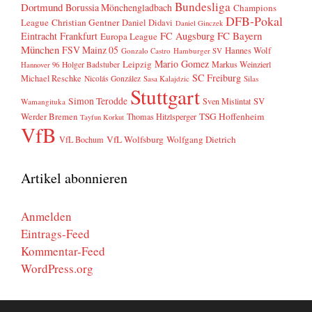
Bundesliga
Dortmund
Borussia Mönchengladbach
Champions
DFB-Pokal
League
Christian Gentner
Daniel Didavi
Daniel Ginczek
FC Bayern
Eintracht Frankfurt
FC Augsburg
Europa League
München
FSV Mainz 05
Hannes Wolf
Gonzalo Castro
Hamburger SV
Mario Gomez
Leipzig
Markus Weinzierl
Holger Badstuber
Hannover 96
SC Freiburg
Michael Reschke
Nicolás González
Sasa Kalajdzic
Silas
Stuttgart
Simon Terodde
SV
Sven Mislintat
Wamangituka
Werder Bremen
TSG Hoffenheim
Thomas Hitzlsperger
Tayfun Korkut
VfB
VfL Wolfsburg
Wolfgang Dietrich
VfL Bochum
Artikel abonnieren
Anmelden
Eintrags-Feed
Kommentar-Feed
WordPress.org