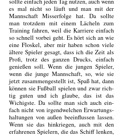
soll­te ein­fach jeden Tag nut­zen, auch wenn
es mal nicht so läuft und man mit der
Mann­schaft Miss­erfol­ge hat. Da soll­te
man trotz­dem mit einem Lächeln zum
Trai­ning fah­ren, weil die Kar­rie­re ein­fach
so schnell vor­bei geht. Es hört sich an wie
eine Flos­kel, aber mir haben schon vie­le
älte­re Spie­ler gesagt, dass ich die Zeit als
Pro­fi, trotz des gan­zen Drucks, ein­fach
genie­ßen soll. Wenn die jun­gen Spie­ler,
wenn die jun­ge Mann­schaft, so, wie sie
jetzt zusam­men­ge­stellt ist, Spaß hat, dann
kön­nen sie Fuß­ball spie­len und zwar rich­
tig guten und ich glau­be, das ist das
Wichigs­te. Da soll­te man sich auch ein­
fach nicht von irgend­wel­chen Erwar­tungs­
hal­tun­gen von außen beein­flus­sen las­sen.
Wenn sie das hin­krie­gen, auch mit den
erfah­re­nen Spie­lern, die das Schiff len­ken,