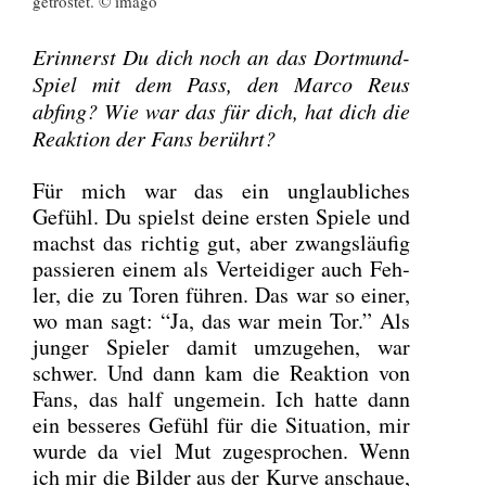
getrös­tet. © ima­go
Erin­nerst Du dich noch an das Dort­mund-
Spiel mit dem Pass, den Mar­co Reus
abfing? Wie war das für dich, hat dich die
Reak­ti­on der Fans berührt?
Für mich war das ein unglaub­li­ches
Gefühl. Du spielst dei­ne ers­ten Spie­le und
machst das rich­tig gut, aber zwangs­läu­fig
pas­sie­ren einem als Ver­tei­di­ger auch Feh­
ler, die zu Toren füh­ren. Das war so einer,
wo man sagt: “Ja, das war mein Tor.” Als
jun­ger Spie­ler damit umzu­ge­hen, war
schwer. Und dann kam die Reak­ti­on von
Fans, das half unge­mein. Ich hat­te dann
ein bes­se­res Gefühl für die Situa­ti­on, mir
wur­de da viel Mut zuge­spro­chen. Wenn
ich mir die Bil­der aus der Kur­ve anschaue,