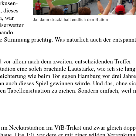
­ku­sen-
 die­ses
n, war
Ja, dann drückt halt end­lich den But­ton!
ser­wet­ter
man­do
ie Stim­mung präch­tig. Was natür­lich auch der ent­spann­
vor allem nach dem zwei­ten, ent­schei­den­den Tref­fer
a­di­on eine solch bra­chia­le Laut­stär­ke, wie ich sie lang
eich­te­rung wie beim Tor gegen Ham­burg vor drei Jah­r
 man auch die­ses Spiel gewin­nen wür­de. Und das, ohne si
n Tabel­len­si­tua­ti­on zu zie­hen. Son­dern ein­fach, weil
 im Neckar­sta­di­on im VfB-Tri­kot und zwar gleich dop­p
chaue. Das 1:0, vor dem er mit einer wil­den Ver­ren­kung