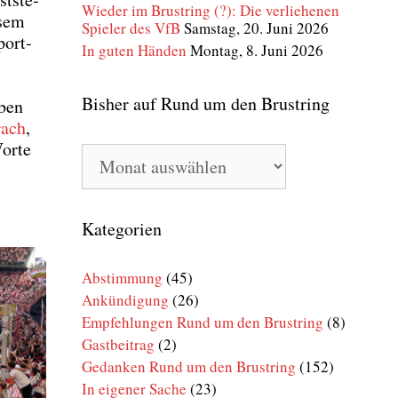
Wieder im Brustring (?): Die verliehenen
­sem
Spieler des VfB
Samstag, 20. Juni 2026
port­
In guten Händen
Montag, 8. Juni 2026
Bisher auf Rund um den Brustring
­ben
rach
,
or­te
Bisher
auf
Rund
um
den
Kategorien
Brustring
Abstimmung
(45)
Ankündigung
(26)
Empfehlungen Rund um den Brustring
(8)
Gastbeitrag
(2)
Gedanken Rund um den Brustring
(152)
In eigener Sache
(23)