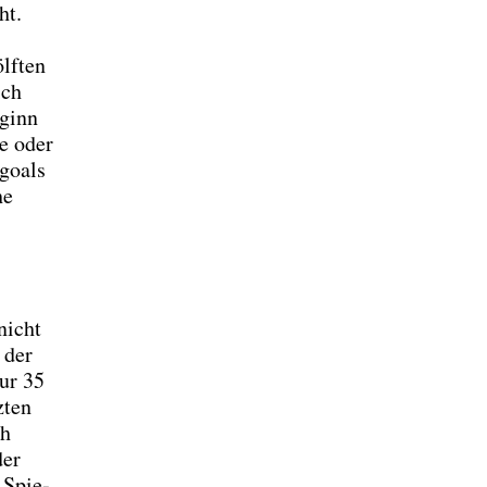
ht.
lf­ten
ich
eginn
te oder
 goals
he
nicht
 der
nur 35
­ten
ch
der
m Spie­