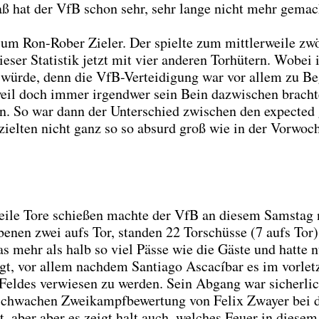
ß hat der VfB schon sehr, sehr lan­ge nicht mehr gemac
m Ron-Rober Zie­l­er. Der spiel­te zum mitt­ler­wei­le zwö
ie­ser Sta­tis­tik jetzt mit vier ande­ren Tor­hü­tern. Wobei 
n wür­de, denn die VfB-Ver­tei­di­gung war vor allem zu B
weil doch immer irgend­wer sein Bein dazwi­schen brach­
n­den. So war dann der Unter­schied zwi­schen den expec­ted
ziel­ten nicht ganz so so absurd groß wie in der Vor­wo­c
gei­le Tore schie­ßen mach­te der VfB an die­sem Sams­tag 
be­nen zwei aufs Tor, stan­den 22 Tor­schüs­se (7 aufs Tor)
as mehr als halb so viel Päs­se wie die Gäs­te und hat­te 
agt, vor allem nach­dem Sant­ia­go Ascací­bar es im vor­letz
 Fel­des ver­wie­sen zu wer­den. Sein Abgang war sicher­li
schwa­chen Zwei­kampf­be­wer­tung von Felix Zway­er bei 
et, aber aber es zeigt halt auch, wel­ches Feu­er in die­se