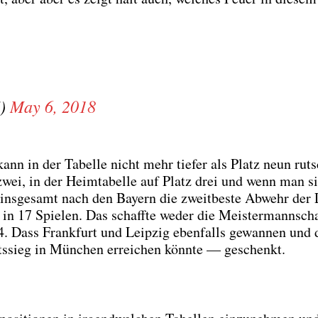
F)
May 6, 2018
kann in der Tabel­le nicht mehr tie­fer als Platz neun rut­
 zwei, in der Heim­ta­bel­le auf Platz drei und wenn man s
ns­ge­samt nach den Bay­ern die zweit­bes­te Abwehr der 
 in 17 Spie­len. Das schaff­te weder die Meis­ter­mann­sch
Dass Frank­furt und Leip­zig eben­falls gewan­nen und 
­sieg in Mün­chen errei­chen könn­te — geschenkt.