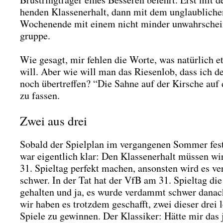
hen­den Klas­sen­er­halt, dann mit dem unglaub­li­ch
Wochen­en­de mit einem nicht min­der unwahr­schein­
grup­pe.
Wie gesagt, mir feh­len die Wor­te, was natür­lich et
will. Aber wie will man das Rie­sen­lob, dass ich 
noch über­tref­fen? “Die Sah­ne auf der Kir­sche auf d
zu fas­sen.
Zwei aus drei
Sobald der Spiel­plan im ver­gan­ge­nen Som­mer fest
war eigent­lich klar: Den Klas­sen­er­halt müs­sen w
31. Spiel­tag per­fekt machen, ansons­ten wird es v
schwer. In der Tat hat der VfB am 31. Spiel­tag die
gehal­ten und ja, es wur­de ver­dammt schwer danac
wir haben es trotz­dem geschafft, zwei die­ser drei l
Spie­le zu gewin­nen. Der Klas­si­ker: Hät­te mir da