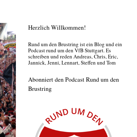
Herzlich Willkommen!
Rund um den Brust­ring ist ein Blog und ein
Pod­cast rund um den VfB Stutt­gart. Es
schrei­ben und reden Andre­as, Chris, Eric,
Jan­nick, Jen­ni, Lenn­art, Stef­fen und Tom
Abonniert den Podcast Rund um den
Brustring