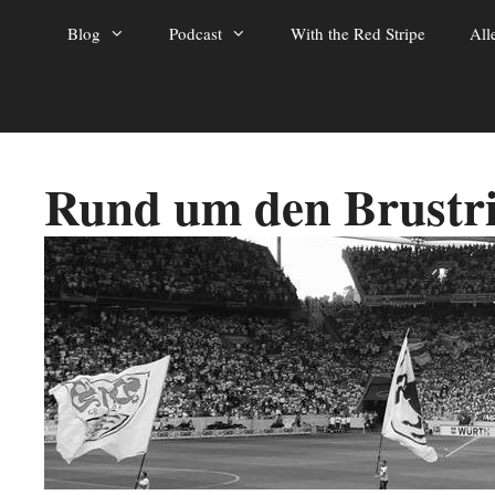
Zum
Blog
Podcast
With the Red Stripe
All
Inhalt
springen
Rund um den Brustr