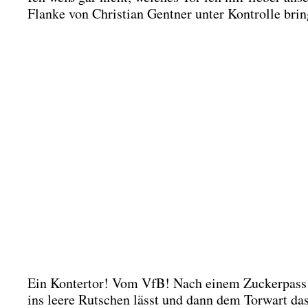
Flan­ke von Chris­ti­an Gent­ner unter Kon­trol­le br
Ein Kon­ter­tor! Vom VfB! Nach einem Zucker­pass
ins lee­re Rut­schen lässt und dann dem Tor­wart das