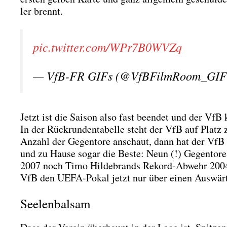
ler brennt.
pic.twitter.com/WPr7B0WVZq
— VfB-FR GIFs (@VfBFilmRoom_GI
Jetzt ist die Sai­son also fast been­det und der VfB 
In der Rück­run­den­ta­bel­le steht der VfB auf Platz
Anzahl der Gegen­to­re anschaut, dann hat der VfB i
und zu Hau­se sogar die Bes­te: Neun (!) Gegen­to­re
2007 noch Timo Hil­de­brands Rekord-Abwehr 2004. 
VfB den UEFA-Pokal jetzt nur über einen Aus­wärts
Seelenbalsam