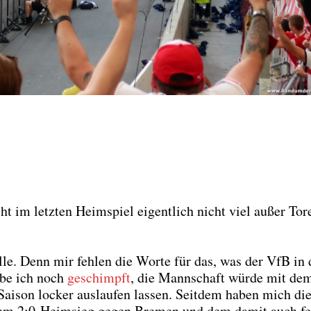
im letz­ten Heim­spiel eigent­lich nicht viel außer Tor
l­le. Denn mir feh­len die Wor­te für das, was der VfB in 
habe ich noch
geschimpft
, die Mann­schaft wür­de mit de
Sai­son locker aus­lau­fen las­sen. Seit­dem haben mich di
it dem 2:0‑Heimsieg gegen Bre­men und dem damit auch fes