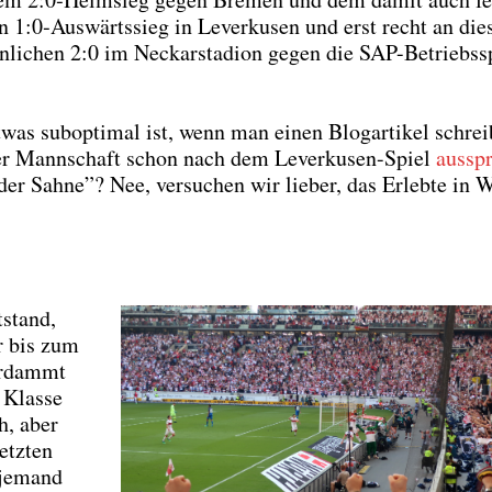
en 1:0‑Auswärtssieg in Lever­ku­sen und erst recht an die
li­chen 2:0 im Neckar­sta­di­on gegen die SAP-Betriebs­s
was sub­op­ti­mal ist, wenn man einen Blog­ar­ti­kel schrei
der Mann­schaft schon nach dem Lever­ku­sen-Spiel
aus­sp
er Sah­ne”? Nee, ver­su­chen wir lie­ber, das Erleb­te in W
­stand,
ir bis zum
er­dammt
 Klas­se
h, aber
etz­ten
s jemand