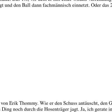
ingt und den Ball dann fach­män­nisch ein­netzt. Oder das 
 von Erik Thom­my. Wie er den Schuss antäuscht, den G
 Ding noch durch die Hosen­trä­ger jagt. Ja, ich gera­te i