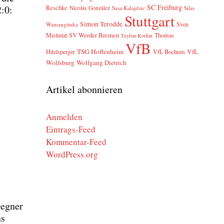
SC Freiburg
2:0:
Reschke
Nicolás González
Sasa Kalajdzic
Silas
Stuttgart
Simon Terodde
Sven
Wamangituka
SV Werder Bremen
Mislintat
Thomas
Tayfun Korkut
VfB
TSG Hoffenheim
VfL
Hitzlsperger
VfL Bochum
Wolfsburg
Wolfgang Dietrich
Artikel abonnieren
Anmelden
Eintrags-Feed
Kommentar-Feed
WordPress.org
eg­ner
ns