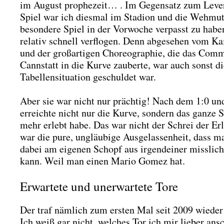
im August pro­phe­zeit… . Im Gegen­satz zum Lever
Spiel war ich dies­mal im Sta­di­on und die Weh­mut,
beson­de­re Spiel in der Vor­wo­che ver­passt zu habe
rela­tiv schnell ver­flo­gen. Denn abge­se­hen vom Kai­
und der groß­ar­ti­gen Cho­reo­gra­phie, die das Com­
Cannstatt in die Kur­ve zau­ber­te, war auch sonst d
Tabel­len­si­tua­ti­on geschul­det war.
Aber sie war nicht nur präch­tig! Nach dem 1:0 und 
erreich­te nicht nur die Kur­ve, son­dern das gan­ze St
mehr erlebt habe. Das war nicht der Schrei der Erl
war die pure, ungläu­bi­ge Aus­ge­las­sen­heit, dass
dabei am eige­nen Schopf aus irgend­ei­ner miss­li­che
kann. Weil man einen Mario Gomez hat.
Erwartete und unerwartete Tore
Der traf näm­lich zum ers­ten Mal seit 2009 wie­der
Ich weiß gar nicht, wel­ches Tor ich mir lie­ber ans