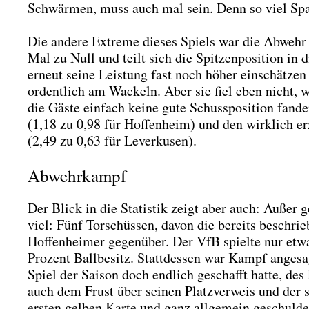
Schwär­men, muss auch mal sein. Denn so viel Spa
Die ande­re Extre­me die­ses Spiels war die Abwehr u
Mal zu Null und teilt sich die Spit­zen­po­si­ti­on in d
erneut sei­ne Leis­tung fast noch höher ein­schät­ze
ordent­lich am Wackeln. Aber sie fiel eben nicht, 
die Gäs­te ein­fach kei­ne gute Schuss­po­si­ti­on fa
(1,18 zu 0,98 für Hof­fen­heim) und den wirk­lich er
(2,49 zu 0,63 für Lever­ku­sen).
Abwehrkampf
Der Blick in die Sta­tis­tik zeigt aber auch: Außer 
viel: Fünf Tor­schüs­sen, davon die bereits beschrie­
Hof­fen­hei­mer gegen­über. Der VfB spiel­te nur etw
Pro­zent Ball­be­sitz. Statt­des­sen war Kampf ange­s
Spiel der Sai­son doch end­lich geschafft hat­te, des
auch dem Frust über sei­nen Platz­ver­weis und der 
ers­ten gel­ben Kar­te und ganz all­ge­mein geschul­d