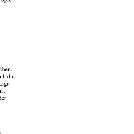
schen.
ich die
Liga
aft
der