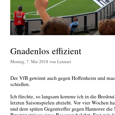
Gnadenlos effizient
Montag, 7. Mai 2018
von
Lennart
Der VfB gewinnt auch gegen Hof­fen­heim und macht 
schie­ßen.
Ich fürch­te, so lang­sam kom­me ich in die Bre­doui
letz­ten Sai­son­spie­len abzieht. Vor vier Wochen 
und dem spä­ten Gegen­tref­fer gegen Han­no­ver die 
Brust­ring­trä­ger eines Bes­se­ren belehrt. Erst m