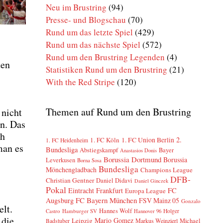
Neu im Brustring
(94)
Presse- und Blogschau
(70)
Rund um das letzte Spiel
(429)
Rund um das nächste Spiel
(572)
Rund um den Brustring Legenden
(4)
ten
Statistiken Rund um den Brustring
(21)
With the Red Stripe
(120)
Themen auf Rund um den Brustring
 nicht
en. Das
ch
2.
1. FC Köln
1. FC Union Berlin
1. FC Heidenheim
 man es
Bundesliga
Abstiegskampf
Bayer
Anastasios Donis
Borussia Dortmund
Borussia
Leverkusen
Borna Sosa
Bundesliga
Mönchengladbach
Champions League
DFB-
Christian Gentner
Daniel Didavi
Daniel Ginczek
Pokal
Eintracht Frankfurt
FC
Europa League
FC Bayern München
Augsburg
FSV Mainz 05
Gonzalo
elt.
Hannes Wolf
Castro
Hamburger SV
Holger
Hannover 96
 die
Mario Gomez
Leipzig
Markus Weinzierl
Michael
Badstuber