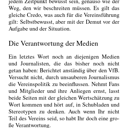
jedem Zeit­punkt bewusst sein, genau­so wie der
Weg, den wir beschrei­ten müs­sen. Es gilt das
glei­che Cre­do, was auch für die Ver­eins­füh­rung
gilt: Selbst­be­wusst, aber mit der Demut vor der
Auf­ga­be und der Situa­ti­on.
Die Verantwortung der Medien
Ein letz­tes Wort noch an die­je­ni­gen Medi­en
und Jour­na­lis­ten, die das bis­her noch nicht
getan haben: Berich­tet anstän­dig über den VfB.
Ver­sucht nicht, durch unsau­be­ren Jour­na­lis­mus
die Ver­eins­po­li­tik zu beein­flus­sen. Nehmt Fans
und Mit­glie­der und ihre Anlie­gen ernst, lasst
bei­de Sei­ten mit der glei­chen Wert­schät­zung zu
Wort kom­men und hört auf, in Schub­la­den und
Ste­reo­ty­pen zu den­ken. Auch wenn Ihr nicht
Teil des Ver­eins seid, so habt Ihr doch eine gro­
ße Ver­ant­wor­tung.