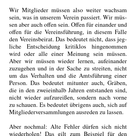
Wir Mit­glie­der müs­sen also wei­ter wach­sam
sein, was in unse­rem Ver­ein pas­siert. Wir müs­
sen aber auch offen sein. Offen für ein­an­der und
offen für die Ver­eins­füh­rung, in die­sem Fal­le
den Ver­eins­bei­rat. Das bedeu­tet nicht, dass jeg­
li­che Ent­schei­dung kri­tik­los hin­ge­nom­men
wird oder alle einer Mei­nung sein müs­sen.
Aber wir müs­sen wie­der ler­nen, auf­ein­an­der
zuzu­ge­hen und in der Sache zu strei­ten, nicht
um das Ver­hal­ten und die Amts­füh­rung einer
Per­son. Das bedeu­tet mit­un­ter auch, Grä­ben,
die in den zwei­ein­halb Jah­ren ent­stan­den sind,
nicht wie­der auf­zu­rei­ßen, son­dern nach vor­ne
zu schau­en. Es bedeu­tet übri­gens auch, sich auf
Mit­glie­der­ver­samm­lun­gen aus­re­den zu las­sen.
Aber noch­mal: Alte Feh­ler dür­fen sich nicht
wie­der­ho­len! Das gilt zum Bei­spiel für den