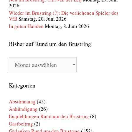
2026
Wieder im Brustring (?): Die verliehenen Spieler des
VfB
Samstag, 20. Juni 2026
In guten Händen
Montag, 8. Juni 2026
Bisher auf Rund um den Brustring
Bisher
auf
Rund
um
den
Kategorien
Brustring
Abstimmung
(45)
Ankündigung
(26)
Empfehlungen Rund um den Brustring
(8)
Gastbeitrag
(2)
Gedanken Rund um den Brustring
(152)