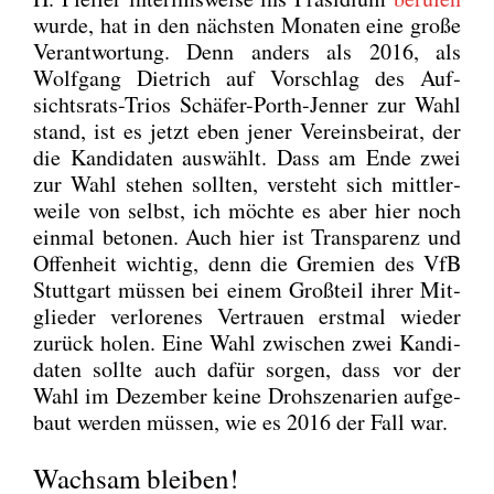
wur­de, hat in den nächs­ten Mona­ten eine gro­ße
Ver­ant­wor­tung. Denn anders als 2016, als
Wolf­gang Diet­rich auf Vor­schlag des Auf­
sichts­rats-Tri­os Schä­fer-Porth-Jen­ner zur Wahl
stand, ist es jetzt eben jener Ver­eins­bei­rat, der
die Kan­di­da­ten aus­wählt. Dass am Ende zwei
zur Wahl ste­hen soll­ten, ver­steht sich mitt­ler­
wei­le von selbst, ich möch­te es aber hier noch
ein­mal beto­nen. Auch hier ist Trans­pa­renz und
Offen­heit wich­tig, denn die Gre­mi­en des VfB
Stutt­gart müs­sen bei einem Groß­teil ihrer Mit­
glie­der ver­lo­re­nes Ver­trau­en erst­mal wie­der
zurück holen. Eine Wahl zwi­schen zwei Kan­di­
da­ten soll­te auch dafür sor­gen, dass vor der
Wahl im Dezem­ber kei­ne Droh­sze­na­ri­en auf­ge­
baut wer­den müs­sen, wie es 2016 der Fall war.
Wachsam bleiben!