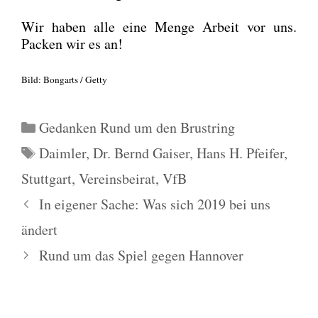
Wir haben alle eine Men­ge Arbeit vor uns.
Packen wir es an!
Bild: Bon­garts / Get­ty
Kategorien
Gedanken Rund um den Brustring
Schlagwörter
Daimler
,
Dr. Bernd Gaiser
,
Hans H. Pfeifer
,
Stuttgart
,
Vereinsbeirat
,
VfB
In eigener Sache: Was sich 2019 bei uns
ändert
Rund um das Spiel gegen Hannover