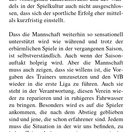
dels in der Spiel­kul­tur auch nicht aus­ge­schlos­
sen, dass sich der sport­li­che Erfolg eher mit­tel-
als kurz­fris­tig ein­stellt.
Dass die Mann­schaft wei­ter­hin so sen­sa­tio­nell
unter­stützt wird wie wäh­rend und trotz der
erbärm­li­chen Spie­le in der ver­gan­ge­nen Sai­son,
ist selbst­ver­ständ­lich. Auch wenn der Sai­son­
auf­takt holp­rig wird. Aber die Mann­schaft
muss auch zei­gen, dass sie wil­lens ist, die Vor­
ga­ben des Trai­ners umzu­set­zen und den VfB
wie­der in die ers­te Liga zu füh­ren. Auch sie
steht in der Ver­ant­wor­tung, die­sen Ver­ein wie­
der zu repa­rie­ren und in ruhi­ge­res Fahr­was­ser
zu brin­gen. Beson­ders wird es auf die Spie­ler
ankom­men, die nach dem Abstieg geblie­ben
sind und jene, die schon erfah­re­ner sind. Jedem
muss die Situa­ti­on in der wir uns befin­den, zu