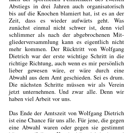
Abstiegs in drei Jah­ren auch orga­ni­sa­to­risch
bis auf die Kno­chen bla­miert hat, ist es an der
Zeit, dass es wie­der auf­wärts geht. Was
zunächst ein­mal nicht schwer ist, denn viel
schlim­mer als nach der abge­bro­che­nen Mit­
glie­der­ver­samm­lung kann es eigent­lich nicht
mehr kom­men. Der Rück­tritt von Wolf­gang
Diet­rich war der ers­te wich­ti­ge Schritt in die
rich­ti­ge Rich­tung, auch wenn es mir per­sön­lich
lie­ber gewe­sen wäre, er wäre durch eine
Abwahl aus dem Amt geschie­den. Sei es drum.
Die nächs­ten Schrit­te müs­sen wir als Ver­ein
jetzt unter­neh­men. Und zwar alle. Denn wir
haben viel Arbeit vor uns.
Das Ende der Amts­zeit von Wolf­gang Diet­rich
ist eine Chan­ce für uns alle. Für jene, die gegen
eine Abwahl waren oder gegen sie gestimmt