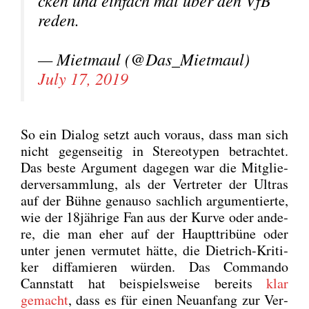
cken und ein­fach mal über den VfB
reden.
— Miet­maul (@Das_Mietmaul)
July 17, 2019
So ein Dia­log setzt auch vor­aus, dass man sich
nicht gegen­sei­tig in Ste­reo­ty­pen betrach­tet.
Das bes­te Argu­ment dage­gen war die Mit­glie­
der­ver­samm­lung, als der Ver­tre­ter der Ultras
auf der Büh­ne genau­so sach­lich argu­men­tier­te,
wie der 18jährige Fan aus der Kur­ve oder ande­
re, die man eher auf der Haupt­tri­bü­ne oder
unter jenen ver­mu­tet hät­te, die Diet­rich-Kri­ti­
ker dif­fa­mie­ren wür­den. Das Com­man­do
Cannstatt hat bei­spiels­wei­se bereits
klar
gemacht
, dass es für einen Neu­an­fang zur Ver­