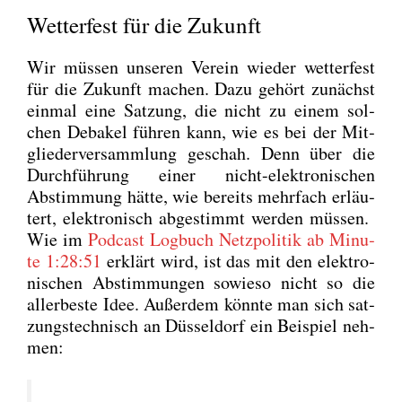
Wetterfest für die Zukunft
Wir müs­sen unse­ren Ver­ein wie­der wet­ter­fest
für die Zukunft machen. Dazu gehört zunächst
ein­mal eine Sat­zung, die nicht zu einem sol­
chen Deba­kel füh­ren kann, wie es bei der Mit­
glie­der­ver­samm­lung geschah. Denn über die
Durch­füh­rung einer nicht-elek­tro­ni­schen
Abstim­mung hät­te, wie bereits mehr­fach erläu­
tert, elek­tro­nisch abge­stimmt wer­den müs­sen.
Wie im
Pod­cast Log­buch Netz­po­li­tik ab Minu­
te 1:28:51
erklärt wird, ist das mit den elek­tro­
ni­schen Abstim­mun­gen sowie­so nicht so die
aller­bes­te Idee. Außer­dem könn­te man sich sat­
zungs­tech­nisch an Düs­sel­dorf ein Bei­spiel neh­
men: