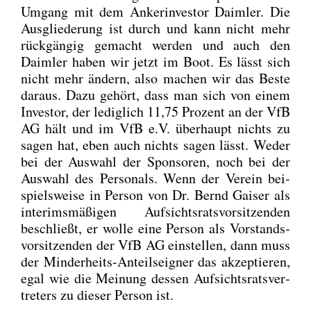
Umgang mit dem Anker­in­ves­tor Daim­ler. Die
Aus­glie­de­rung ist durch und kann nicht mehr
rück­gän­gig gemacht wer­den und auch den
Daim­ler haben wir jetzt im Boot. Es lässt sich
nicht mehr ändern, also machen wir das Bes­te
dar­aus. Dazu gehört, dass man sich von einem
Inves­tor, der ledig­lich 11,75 Pro­zent an der VfB
AG hält und im VfB e.V. über­haupt nichts zu
sagen hat, eben auch nichts sagen lässt. Weder
bei der Aus­wahl der Spon­so­ren, noch bei der
Aus­wahl des Per­so­nals. Wenn der Ver­ein bei­
spiels­wei­se in Per­son von Dr. Bernd Gai­ser als
inte­rims­mä­ßi­gen Auf­sichts­rats­vor­sit­zen­den
beschließt, er wol­le eine Per­son als Vor­stands­
vor­sit­zen­den der VfB AG ein­stel­len, dann muss
der Min­der­heits-Anteils­eig­ner das akzep­tie­ren,
egal wie die Mei­nung des­sen Auf­sichts­rats­ver­
tre­ters zu die­ser Per­son ist.