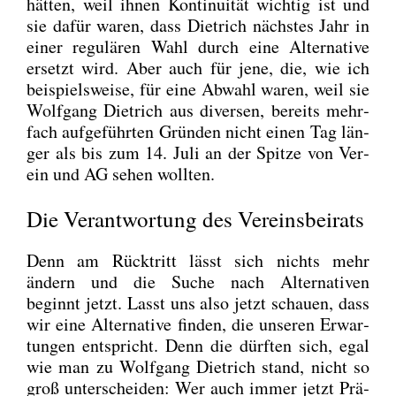
hät­ten, weil ihnen Kon­ti­nui­tät wich­tig ist und
sie dafür waren, dass Diet­rich nächs­tes Jahr in
einer regu­lä­ren Wahl durch eine Alter­na­ti­ve
ersetzt wird. Aber auch für jene, die, wie ich
bei­spiels­wei­se, für eine Abwahl waren, weil sie
Wolf­gang Diet­rich aus diver­sen, bereits mehr­
fach auf­ge­führ­ten Grün­den nicht einen Tag län­
ger als bis zum 14. Juli an der Spit­ze von Ver­
ein und AG sehen woll­ten.
Die Verantwortung des Vereinsbeirats
Denn am Rück­tritt lässt sich nichts mehr
ändern und die Suche nach Alter­na­ti­ven
beginnt jetzt. Lasst uns also jetzt schau­en, dass
wir eine Alter­na­ti­ve fin­den, die unse­ren Erwar­
tun­gen ent­spricht. Denn die dürf­ten sich, egal
wie man zu Wolf­gang Diet­rich stand, nicht so
groß unter­schei­den: Wer auch immer jetzt Prä­