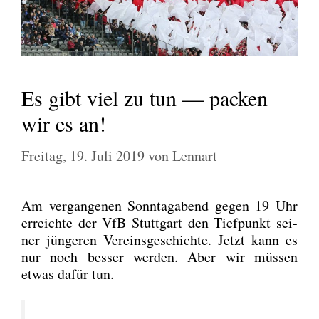
Es gibt viel zu tun — packen
wir es an!
Freitag, 19. Juli 2019
von
Lennart
Am ver­gan­ge­nen Sonn­tag­abend gegen 19 Uhr
erreich­te der VfB Stutt­gart den Tief­punkt sei­
ner jün­ge­ren Ver­eins­ge­schich­te. Jetzt kann es
nur noch bes­ser wer­den. Aber wir müs­sen
etwas dafür tun.