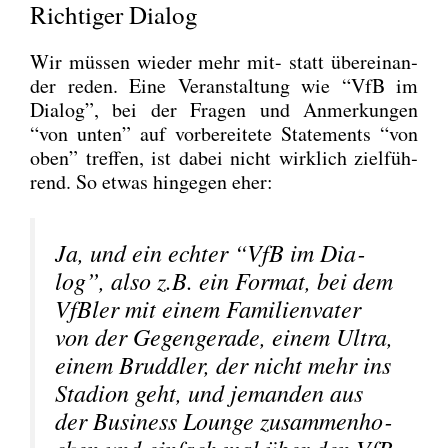
Richtiger Dialog
Wir müs­sen wie­der mehr mit- statt über­ein­an­
der reden. Eine Ver­an­stal­tung wie “VfB im
Dia­log”, bei der Fra­gen und Anmer­kun­gen
“von unten” auf vor­be­rei­te­te State­ments “von
oben” tref­fen, ist dabei nicht wirk­lich ziel­füh­
rend. So etwas hin­ge­gen eher:
Ja, und ein ech­ter “VfB im Dia­
log”, also z.B. ein For­mat, bei dem
VfBler mit einem Fami­li­en­va­ter
von der Gegen­ge­ra­de, einem Ultra,
einem Brudd­ler, der nicht mehr ins
Sta­di­on geht, und jeman­den aus
der Busi­ness Lounge zusam­men­ho­