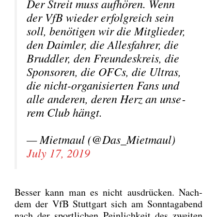
Der Streit muss auf­hö­ren. Wenn
der VfB wie­der erfolg­reich sein
soll, benö­ti­gen wir die Mit­glie­der,
den Daim­ler, die Alles­fah­rer, die
Brudd­ler, den Freun­des­kreis, die
Spon­so­ren, die OFCs, die Ultras,
die nicht-orga­ni­sier­ten Fans und
alle ande­ren, deren Herz an unse­
rem Club hängt.
— Miet­maul (@Das_Mietmaul)
July 17, 2019
Bes­ser kann man es nicht aus­drü­cken. Nach­
dem der VfB Stutt­gart sich am Sonn­tag­abend
nach der sport­li­chen Pein­lich­keit des zwei­ten