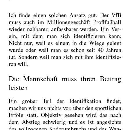
Ich fin­de einen sol­chen Ansatz gut. Der VfB
muss auch im Mil­lio­nen­ge­schäft Pro­fi­fuß­ball
wie­der nah­ba­rer, anfass­ba­rer wer­den. Ein Ver­
ein, mit dem man sich iden­ti­fi­zie­ren kann.
Nicht nur, weil es einem in die Wie­ge gelegt
wur­de oder weil man es schon seit 40 Jah­ren
tut. Son­dern weil man sich mit ihm iden­ti­fi­zie­
ren will.
Die Mannschaft muss ihren Beitrag
leisten
Ein gro­ßer Teil der Iden­ti­fi­ka­ti­on fin­det,
machen wir uns nichts vor, über den sport­li­chen
Erfolg statt. Objek­tiv gese­hen wird das nach
dem Abstieg schwie­rig und es ist ange­sichts
des voll­zo­ge­nen Kader­um­bruchs und des Wan­