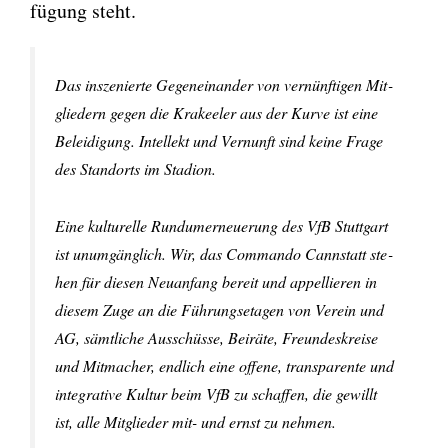
fü­gung steht.
Das insze­nier­te Gegen­ein­an­der von ver­nünf­ti­gen Mit­
glie­dern gegen die Kra­kee­ler aus der Kur­ve ist eine
Belei­di­gung. Intel­lekt und Ver­nunft sind kei­ne Fra­ge
des Stand­orts im Sta­di­on.
Eine kul­tu­rel­le Rund­um­er­neue­rung des VfB Stutt­gart
ist unum­gäng­lich. Wir, das Com­man­do Cannstatt ste­
hen für die­sen Neu­an­fang bereit und appel­lie­ren in
die­sem Zuge an die Füh­rungs­eta­gen von Ver­ein und
AG, sämt­li­che Aus­schüs­se, Bei­rä­te, Freun­des­krei­se
und Mit­ma­cher, end­lich eine offe­ne, trans­pa­ren­te und
inte­gra­ti­ve Kul­tur beim VfB zu schaf­fen, die gewillt
ist, alle Mit­glie­der mit- und ernst zu neh­men.