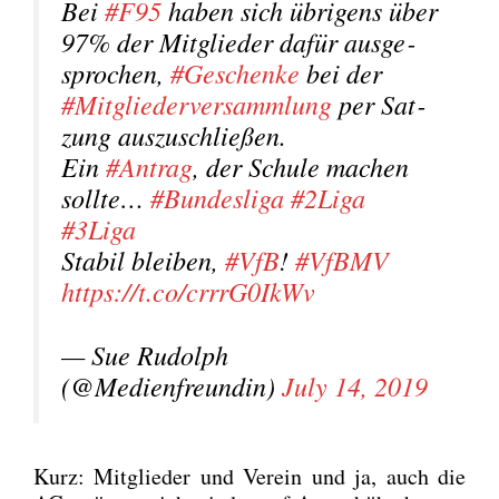
Bei
#F95
haben sich übri­gens über
97% der Mit­glie­der dafür aus­ge­
spro­chen,
#Geschen­ke
bei der
#Mit­glie­der­ver­samm­lung
per Sat­
zung aus­zu­schlie­ßen.
Ein
#Antrag
, der Schu­le machen
soll­te…
#Bun­des­li­ga
#2Liga
#3Liga
Sta­bil blei­ben,
#VfB
!
#VfBMV
https://t.co/crrrG0IkWv
— Sue Rudolph
(@Medienfreundin)
July 14, 2019
Kurz: Mit­glie­der und Ver­ein und ja, auch die