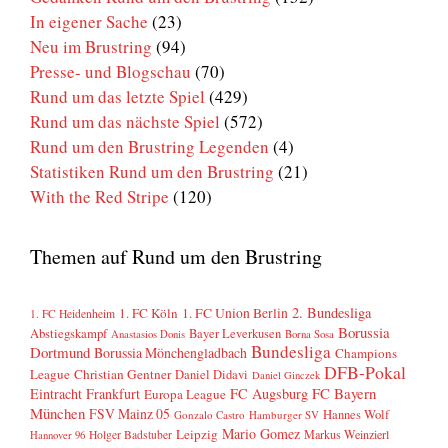
In eigener Sache
(23)
Neu im Brustring
(94)
Presse- und Blogschau
(70)
Rund um das letzte Spiel
(429)
Rund um das nächste Spiel
(572)
Rund um den Brustring Legenden
(4)
Statistiken Rund um den Brustring
(21)
With the Red Stripe
(120)
Themen auf Rund um den Brustring
2. Bundesliga
1. FC Köln
1. FC Union Berlin
1. FC Heidenheim
Borussia
Abstiegskampf
Bayer Leverkusen
Anastasios Donis
Borna Sosa
Bundesliga
Dortmund
Borussia Mönchengladbach
Champions
DFB-Pokal
League
Christian Gentner
Daniel Didavi
Daniel Ginczek
FC Bayern
Eintracht Frankfurt
FC Augsburg
Europa League
München
FSV Mainz 05
Hannes Wolf
Gonzalo Castro
Hamburger SV
Mario Gomez
Leipzig
Markus Weinzierl
Holger Badstuber
Hannover 96