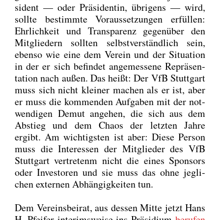
si­dent — oder Prä­si­den­tin, übri­gens — wird,
soll­te bestimm­te Vor­aus­set­zun­gen erfül­len:
Ehr­lich­keit und Trans­pa­renz gegen­über den
Mit­glie­dern soll­ten selbst­ver­ständ­lich sein,
eben­so wie eine dem Ver­ein und der Situa­ti­on
in der er sich befin­det ange­mes­se­ne Reprä­sen­
ta­ti­on nach außen. Das heißt: Der VfB Stutt­gart
muss sich nicht klei­ner machen als er ist, aber
er muss die kom­men­den Auf­ga­ben mit der not­
wen­di­gen Demut ange­hen, die sich aus dem
Abstieg und dem Cha­os der letz­ten Jah­re
ergibt. Am wich­tigs­ten ist aber: Die­se Per­son
muss die Inter­es­sen der Mit­glie­der des VfB
Stutt­gart ver­tre­tenm nicht die eines Spon­sors
oder Inves­to­ren und sie muss das ohne jeg­li­
chen exter­nen Abhän­gig­kei­ten tun.
Dem Ver­eins­bei­rat, aus des­sen Mit­te jetzt Hans
H. Pfei­fer inte­rims­wei­se ins Prä­si­di­um
beru­fen