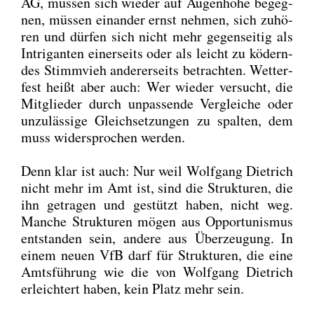
AG, müs­sen sich wie­der auf Augen­hö­he begeg­
nen, müs­sen ein­an­der ernst neh­men, sich zuhö­
ren und dür­fen sich nicht mehr gegen­sei­tig als
Intri­gan­ten einer­seits oder als leicht zu ködern­
des Stimm­vieh ande­rer­seits betrach­ten. Wet­ter­
fest heißt aber auch: Wer wie­der ver­sucht, die
Mit­glie­der durch unpas­sen­de Ver­glei­che oder
unzu­läs­si­ge Gleich­set­zun­gen zu spal­ten, dem
muss wider­spro­chen wer­den.
Denn klar ist auch: Nur weil Wolf­gang Diet­rich
nicht mehr im Amt ist, sind die Struk­tu­ren, die
ihn getra­gen und gestützt haben, nicht weg.
Man­che Struk­tu­ren mögen aus Oppor­tu­nis­mus
ent­stan­den sein, ande­re aus Über­zeu­gung. In
einem neu­en VfB darf für Struk­tu­ren, die eine
Amts­füh­rung wie die von Wolf­gang Diet­rich
erleich­tert haben, kein Platz mehr sein.