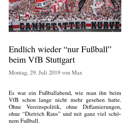
Endlich wieder “nur Fußball”
beim VfB Stuttgart
Montag, 29. Juli 2019
von
Max
Es war ein Fuß­ball­abend, wie man ihn beim
VfB schon lan­ge nicht mehr gese­hen hat­te.
Ohne Ver­eins­po­li­tik, ohne Dif­fa­mie­run­gen,
ohne “Diet­rich Raus” und mit ganz viel schö­
nem Fuß­ball.