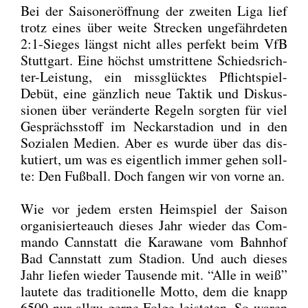
Bei der Sai­son­er­öff­nung der zwei­ten Liga lief
trotz eines über wei­te Stre­cken unge­fähr­de­ten
2:1‑Sieges längst nicht alles per­fekt beim VfB
Stutt­gart. Eine höchst umstrit­te­ne Schieds­rich­
ter-Leis­tung, ein miss­glück­tes Pflicht­spiel-
Debüt, eine gänz­lich neue Tak­tik und Dis­kus­
sio­nen über ver­än­der­te Regeln sorg­ten für viel
Gesprächs­stoff im Neckar­sta­di­on und in den
Sozia­len Medi­en. Aber es wur­de über das dis­
ku­tiert, um was es eigent­lich immer gehen soll­
te: Den Fuß­ball. Doch fan­gen wir von vor­ne an.
Wie vor jedem ers­ten Heim­spiel der Sai­son
orga­ni­sier­teauch die­ses Jahr wie­der das Com­
man­do Cannstatt die Kara­wa­ne vom Bahn­hof
Bad Cannstatt zum Sta­di­on. Und auch die­ses
Jahr lie­fen wie­der Tau­sen­de mit. “Alle in weiß”
lau­te­te das tra­di­tio­nel­le Mot­to, dem die knapp
6500 nur all­zu ger­ne Fol­ge leis­te­ten. So waren