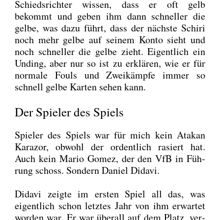
Schieds­rich­ter wis­sen, dass er oft gelb
bekommt und geben ihm dann schnel­ler die
gel­be, was dazu führt, dass der nächs­te Schi­ri
noch mehr gel­be auf sei­nem Kon­to sieht und
noch schnel­ler die gel­be zieht. Eigent­lich ein
Unding, aber nur so ist zu erklä­ren, wie er für
nor­ma­le Fouls und Zwei­kämp­fe immer so
schnell gel­be Kar­ten sehen kann.
Der Spieler des Spiels
Spie­ler des Spiels war für mich kein Ata­kan
Kara­zor, obwohl der ordent­lich rasiert hat.
Auch kein Mario Gomez, der den VfB in Füh­
rung schoss. Son­dern Dani­el Dida­vi.
Dida­vi zeig­te im ers­ten Spiel all das, was
eigent­lich schon letz­tes Jahr von ihm erwar­tet
wor­den war. Er war über­all auf dem Platz, ver­