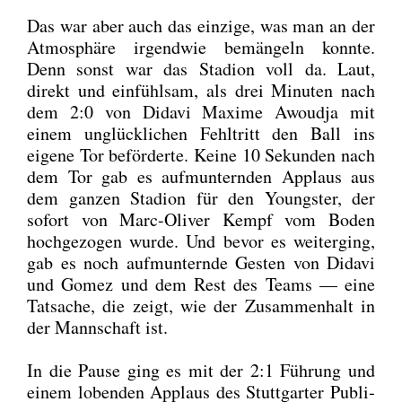
Das war aber auch das ein­zi­ge, was man an der
Atmo­sphä­re irgend­wie bemän­geln konn­te.
Denn sonst war das Sta­di­on voll da. Laut,
direkt und ein­fühl­sam, als drei Minu­ten nach
dem 2:0 von Dida­vi Maxi­me Awoud­ja mit
einem unglück­li­chen Fehl­tritt den Ball ins
eige­ne Tor beför­der­te. Kei­ne 10 Sekun­den nach
dem Tor gab es auf­mun­tern­den Applaus aus
dem gan­zen Sta­di­on für den Youngs­ter, der
sofort von Marc-Oli­ver Kempf vom Boden
hoch­ge­zo­gen wur­de. Und bevor es wei­ter­ging,
gab es noch auf­mun­tern­de Ges­ten von Dida­vi
und Gomez und dem Rest des Teams — eine
Tat­sa­che, die zeigt, wie der Zusam­men­halt in
der Mann­schaft ist.
In die Pau­se ging es mit der 2:1 Füh­rung und
einem loben­den Applaus des Stutt­gar­ter Publi­