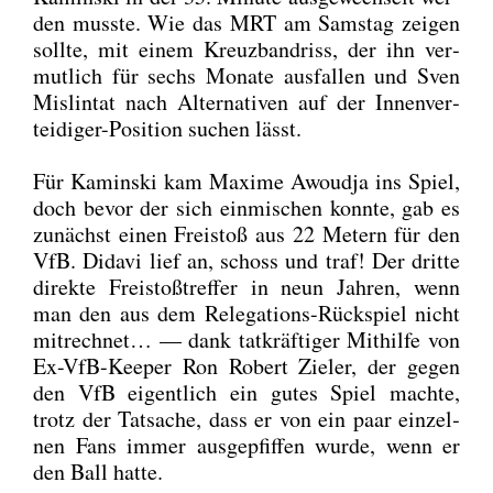
den muss­te. Wie das MRT am Sams­tag zei­gen
soll­te, mit einem Kreuz­band­riss, der ihn ver­
mut­lich für sechs Mona­te aus­fal­len und Sven
Mislin­tat nach Alter­na­ti­ven auf der Innen­ver­
tei­di­ger-Posi­ti­on suchen lässt.
Für Kamin­ski kam Maxi­me Awoud­ja ins Spiel,
doch bevor der sich ein­mi­schen konn­te, gab es
zunächst einen Frei­stoß aus 22 Metern für den
VfB. Dida­vi lief an, schoss und traf! Der drit­te
direk­te Frei­stoß­tref­fer in neun Jah­ren, wenn
man den aus dem Rele­ga­ti­ons-Rück­spiel nicht
mit­rech­net… — dank tat­kräf­ti­ger Mit­hil­fe von
Ex-VfB-Kee­per Ron Robert Zie­l­er, der gegen
den VfB eigent­lich ein gutes Spiel mach­te,
trotz der Tat­sa­che, dass er von ein paar ein­zel­
nen Fans immer aus­ge­pfif­fen wur­de, wenn er
den Ball hat­te.