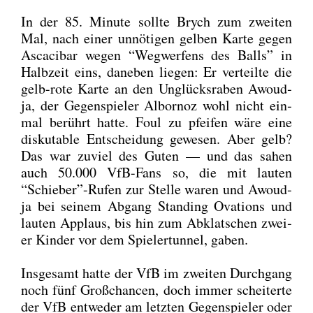
In der 85. Minu­te soll­te Brych zum zwei­ten
Mal, nach einer unnö­ti­gen gel­ben Kar­te gegen
Asca­ci­bar wegen “Weg­wer­fens des Balls” in
Halb­zeit eins, dane­ben lie­gen: Er ver­teil­te die
gelb-rote Kar­te an den Unglücks­ra­ben Awoud­
ja, der Gegen­spie­ler Albor­noz wohl nicht ein­
mal berührt hat­te. Foul zu pfei­fen wäre eine
dis­ku­ta­ble Ent­schei­dung gewe­sen. Aber gelb?
Das war zuviel des Guten — und das sahen
auch 50.000 VfB-Fans so, die mit lau­ten
“Schieber”-Rufen zur Stel­le waren und Awoud­
ja bei sei­nem Abgang Stan­ding Ova­tions und
lau­ten Applaus, bis hin zum Abklat­schen zwei­
er Kin­der vor dem Spie­ler­tun­nel, gaben.
Ins­ge­samt hat­te der VfB im zwei­ten Durch­gang
noch fünf Groß­chan­cen, doch immer schei­ter­te
der VfB ent­we­der am letz­ten Gegen­spie­ler oder