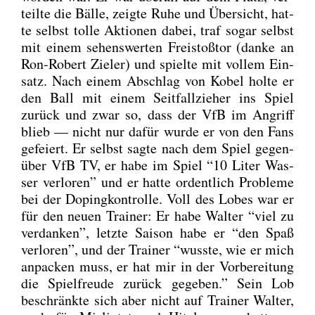
teil­te die Bäl­le, zeig­te Ruhe und Über­sicht, hat­
te selbst tol­le Aktio­nen dabei, traf sogar selbst
mit einem sehens­wer­ten Frei­stoß­tor (dan­ke an
Ron-Robert Zie­l­er) und spiel­te mit vol­lem Ein­
satz. Nach einem Abschlag von Kobel hol­te er
den Ball mit einem Seit­fall­zie­her ins Spiel
zurück und zwar so, dass der VfB im Angriff
blieb — nicht nur dafür wur­de er von den Fans
gefei­ert. Er selbst sag­te nach dem Spiel gegen­
über VfB TV, er habe im Spiel “10 Liter Was­
ser ver­lo­ren” und er hat­te ordent­lich Pro­ble­me
bei der Doping­kon­trol­le. Voll des Lobes war er
für den neu­en Trai­ner: Er habe Wal­ter “viel zu
ver­dan­ken”, letz­te Sai­son habe er “den Spaß
ver­lo­ren”, und der Trai­ner “wuss­te, wie er mich
anpa­cken muss, er hat mir in der Vor­be­rei­tung
die Spiel­freu­de zurück gege­ben.” Sein Lob
beschränk­te sich aber nicht auf Trai­ner Wal­ter,