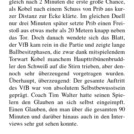
gleich nach 2 Minu­ten die ers­te gro­ße Chan­ce,
als Kobel nach einem Schuss von Prib aus kur­
zer Distanz zur Ecke klär­te. Im glei­chen Duell
nur drei Minu­ten spä­ter setz­te Prib einen Frei­
stoß aus etwas mehr als 20 Metern knapp neben
das Tor. Doch danach wen­de­te sich das Blatt,
der VfB kam rein in die Par­tie und zeig­te lan­ge
Ball­be­sitz­pha­sen, die zwar dank mit­spie­len­dem
Tor­wart Kobel man­chem Haupt­tri­bü­nen­brudd­
ler den Schweiß auf die Stirn trie­ben, aber den­
noch sehr über­zeu­gend vor­ge­tra­gen wur­den.
Über­haupt, über­zeu­gend: Der gesam­te Auf­tritt
des VfB war von abso­lu­tem Selbst­be­wusst­sein
geprägt. Coach Tim Wal­ter hat­te sei­nen Spie­
lern den Glau­ben an sich selbst ein­ge­impft.
Einen Glau­ben, den man über die gesam­ten 90
Minu­ten und dar­über hin­aus auch in den Inter­
views sehr gut sehen konn­te.