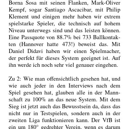
Bor­na Sosa mit sei­nen Flan­ken, Mark-Oli­ver
Kempf, sogar Sant­ia­go Asca­ci­bar, mit Phil­ip
Kle­ment und eini­gen mehr haben wir extrem
spiel­star­ke Spie­ler, die tech­nisch auf hohem
Niveau unter­wegs sind und das leis­ten kön­nen.
Eine Pass­quo­te von 88.7% bei 733 Ball­kon­tak­
ten (Han­no­ver hat­te 473!) beweist das. Mit
Dani­el Dida­vi haben wir einen Spiel­ma­cher,
der per­fekt für die­ses Sys­tem geeig­net ist. Auf
ihn wer­de ich noch sehr viel genau­er ein­ge­hen.
Zu 2: Wie man offen­sicht­lich gese­hen hat, und
wie auch jeder in den Inter­views nach dem
Spiel gese­hen hat, glau­ben alle in der Mann­
schaft zu 100% an das neue Sys­tem. Mit dem
Sieg ist jetzt auch das Bewusst­sein da, dass das
nicht nur in Test­spie­len, son­dern auch in der
zwei­ten Liga funk­tio­nie­ren kann. Der VfB ist
ein um 180° gedreh­ter Ver­ein, wenn es dar­um