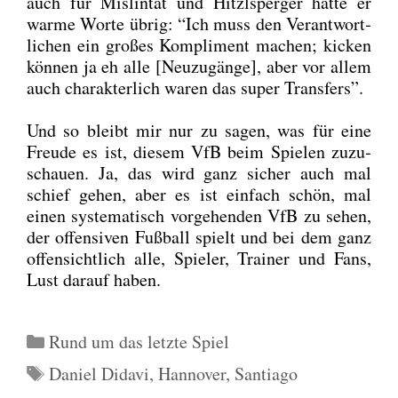
auch für Mislin­tat und Hitzl­sper­ger hat­te er
war­me Wor­te übrig: “Ich muss den Ver­ant­wort­
li­chen ein gro­ßes Kom­pli­ment machen; kicken
kön­nen ja eh alle [Neu­zu­gän­ge], aber vor allem
auch cha­rak­ter­lich waren das super Trans­fers”.
Und so bleibt mir nur zu sagen, was für eine
Freu­de es ist, die­sem VfB beim Spie­len zuzu­
schau­en. Ja, das wird ganz sicher auch mal
schief gehen, aber es ist ein­fach schön, mal
einen sys­te­ma­tisch vor­ge­hen­den VfB zu sehen,
der offen­si­ven Fuß­ball spielt und bei dem ganz
offen­sicht­lich alle, Spie­ler, Trai­ner und Fans,
Lust dar­auf haben.
Kategorien
Rund um das letzte Spiel
Schlagwörter
Daniel Didavi
,
Hannover
,
Santiago