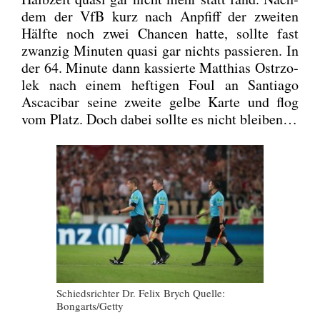
dem der VfB kurz nach Anpfiff der zwei­ten
Hälf­te noch zwei Chan­cen hat­te, soll­te fast
zwan­zig Minu­ten qua­si gar nichts pas­sie­ren. In
der 64. Minu­te dann kas­sier­te Mat­thi­as Ost­rzo­
lek nach einem hef­ti­gen Foul an Sant­ia­go
Asca­ci­bar sei­ne zwei­te gel­be Kar­te und flog
vom Platz. Doch dabei soll­te es nicht blei­ben…
Schieds­rich­ter Dr. Felix Brych Quel­le:
Bongarts/Getty