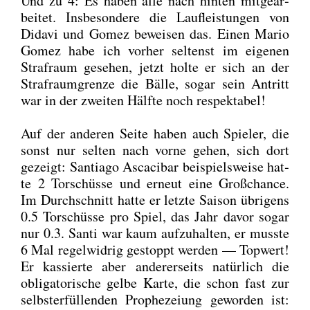
Und zu 4: Es haben alle nach hin­ten mit­ge­ar­
bei­tet. Ins­be­son­de­re die Lauf­leis­tun­gen von
Dida­vi und Gomez bewei­sen das. Einen Mario
Gomez habe ich vor­her sel­tenst im eige­nen
Straf­raum gese­hen, jetzt hol­te er sich an der
Straf­raum­gren­ze die Bäl­le, sogar sein Antritt
war in der zwei­ten Hälf­te noch respek­ta­bel!
Auf der ande­ren Sei­te haben auch Spie­ler, die
sonst nur sel­ten nach vor­ne gehen, sich dort
gezeigt: Sant­ia­go Asca­ci­bar bei­spiels­wei­se hat­
te 2 Tor­schüs­se und erneut eine Groß­chan­ce.
Im Durch­schnitt hat­te er letz­te Sai­son übri­gens
0.5 Tor­schüs­se pro Spiel, das Jahr davor sogar
nur 0.3. San­ti war kaum auf­zu­hal­ten, er muss­te
6 Mal regel­wid­rig gestoppt wer­den — Top­wert!
Er kas­sier­te aber ande­rer­seits natür­lich die
obli­ga­to­ri­sche gel­be Kar­te, die schon fast zur
selbst­er­fül­len­den Pro­phe­zei­ung gewor­den ist: