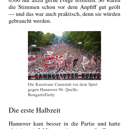
die Stim­men schon vor dem Anpfiff gut geölt
— und das war auch prak­tisch, denn sie wür­den
gebraucht wer­den.
Die Kara­wa­ne Cannstatt vor dem Spiel
gegen Han­no­ver 96. Quel­le:
Bongarts/Getty
Die erste Halbzeit
Han­no­ver kam bes­ser in die Par­tie und hat­te