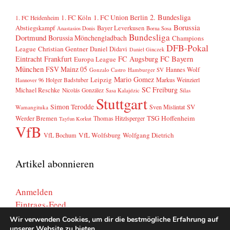
2. Bundesliga
1. FC Köln
1. FC Union Berlin
1. FC Heidenheim
Borussia
Abstiegskampf
Bayer Leverkusen
Anastasios Donis
Borna Sosa
Bundesliga
Dortmund
Borussia Mönchengladbach
Champions
DFB-Pokal
League
Christian Gentner
Daniel Didavi
Daniel Ginczek
FC Bayern
Eintracht Frankfurt
FC Augsburg
Europa League
München
FSV Mainz 05
Hannes Wolf
Gonzalo Castro
Hamburger SV
Mario Gomez
Leipzig
Markus Weinzierl
Holger Badstuber
Hannover 96
SC Freiburg
Michael Reschke
Nicolás González
Sasa Kalajdzic
Silas
Stuttgart
Simon Terodde
SV
Sven Mislintat
Wamangituka
Werder Bremen
TSG Hoffenheim
Thomas Hitzlsperger
Tayfun Korkut
VfB
VfL Wolfsburg
Wolfgang Dietrich
VfL Bochum
Artikel abonnieren
Anmelden
Eintrags-Feed
Kommentar-Feed
Wir verwenden Cookies, um dir die bestmögliche Erfahrung auf
unserer Website zu bieten.