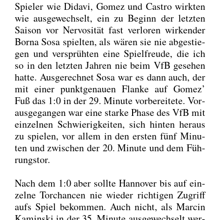
Spie­ler wie Dida­vi, Gomez und Cas­tro wirk­ten
wie aus­ge­wech­selt, ein zu Beginn der letz­ten
Sai­son vor Ner­vo­si­tät fast ver­lo­ren wir­ken­der
Bor­na Sosa spiel­ten, als wären sie nie abge­stie­
gen und ver­sprüh­ten eine Spiel­freu­de, die ich
so in den letz­ten Jah­ren nie beim VfB gese­hen
hat­te. Aus­ge­rech­net Sosa war es dann auch, der
mit einer punkt­ge­nau­en Flan­ke auf Gomez’
Fuß das 1:0 in der 29. Minu­te vor­be­rei­te­te. Vor­
aus­ge­gan­gen war eine star­ke Pha­se des VfB mit
ein­zel­nen Schwie­rig­kei­ten, sich hin­ten her­aus
zu spie­len, vor allem in den ers­ten fünf Minu­
ten und zwi­schen der 20. Minu­te und dem Füh­
rungs­tor.
Nach dem 1:0 aber soll­te Han­no­ver bis auf ein­
zel­ne Tor­chan­cen nie wie­der rich­ti­gen Zugriff
aufs Spiel bekom­men. Auch nicht, als Mar­cin
Kamin­ski in der 35. Minu­te aus­ge­wech­selt wer­