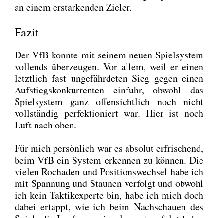
an einem erstar­ken­den Zie­l­er.
Fazit
Der VfB konn­te mit sei­nem neu­en Spiel­sys­tem
voll­ends über­zeu­gen. Vor allem, weil er einen
letzt­lich fast unge­fähr­de­ten Sieg gegen einen
Auf­stiegs­kon­kur­ren­ten ein­fuhr, obwohl das
Spiel­sys­tem ganz offen­sicht­lich noch nicht
voll­stän­dig per­fek­tio­niert war. Hier ist noch
Luft nach oben.
Für mich per­sön­lich war es abso­lut erfri­schend,
beim VfB ein Sys­tem erken­nen zu kön­nen. Die
vie­len Rocha­den und Posi­ti­ons­wech­sel habe ich
mit Span­nung und Stau­nen ver­folgt und obwohl
ich kein Tak­tik­ex­per­te bin, habe ich mich doch
dabei ertappt, wie ich beim Nach­schau­en des