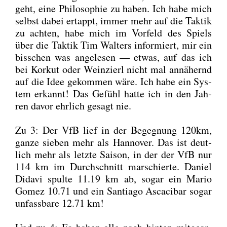
geht, eine Phi­lo­so­phie zu haben. Ich habe mich
selbst dabei ertappt, immer mehr auf die Tak­tik
zu ach­ten, habe mich im Vor­feld des Spiels
über die Tak­tik Tim Wal­ters infor­miert, mir ein
biss­chen was ange­le­sen — etwas, auf das ich
bei Korkut oder Wein­zierl nicht mal annä­hernd
auf die Idee gekom­men wäre. Ich habe ein Sys­
tem erkannt! Das Gefühl hat­te ich in den Jah­
ren davor ehr­lich gesagt nie.
Zu 3: Der VfB lief in der Begeg­nung 120km,
gan­ze sie­ben mehr als Han­no­ver. Das ist deut­
lich mehr als letz­te Sai­son, in der der VfB nur
114 km im Durch­schnitt mar­schier­te. Dani­el
Dida­vi spul­te 11.19 km ab, sogar ein Mario
Gomez 10.71 und ein Sant­ia­go Asca­ci­bar sogar
unfass­ba­re 12.71 km!