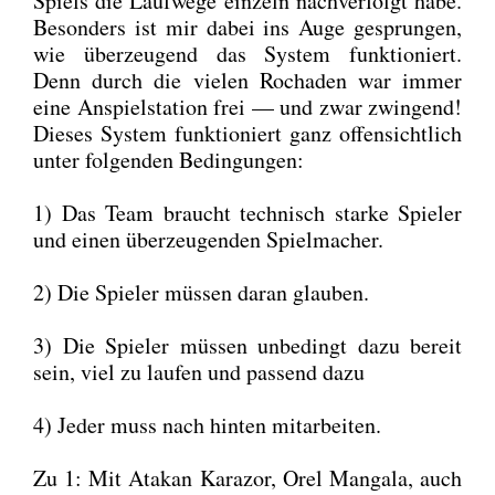
Spiels die Lauf­we­ge ein­zeln nach­ver­folgt habe.
Beson­ders ist mir dabei ins Auge gesprun­gen,
wie über­zeu­gend das Sys­tem funk­tio­niert.
Denn durch die vie­len Rocha­den war immer
eine Anspiel­sta­ti­on frei — und zwar zwin­gend!
Die­ses Sys­tem funk­tio­niert ganz offen­sicht­lich
unter fol­gen­den Bedin­gun­gen:
1) Das Team braucht tech­nisch star­ke Spie­ler
und einen über­zeu­gen­den Spiel­ma­cher.
2) Die Spie­ler müs­sen dar­an glau­ben.
3) Die Spie­ler müs­sen unbe­dingt dazu bereit
sein, viel zu lau­fen und pas­send dazu
4) Jeder muss nach hin­ten mit­ar­bei­ten.
Zu 1: Mit Ata­kan Kara­zor, Orel Manga­la, auch