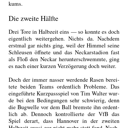
kums.
Die zweite Hälfte
Drei Tore in Halb­zeit eins — so konn­te es doch
eigent­lich wei­ter­ge­hen. Nichts da. Nach­dem
erst­mal gar nichts ging, weil der Him­mel sei­ne
Schleu­sen öff­ne­te und das Neckar­sta­di­on fast
als Floß den Neckar her­un­ter­schwemm­te, ging
es nach einer kur­zen Ver­zö­ge­rung doch wei­ter.
Doch der immer nas­ser wer­den­de Rasen berei­
te­te bei­den Teams ordent­lich Pro­ble­me. Das
ein­ge­führ­te Kurz­pass­spiel von Tim Wal­ter wur­
de bei den Bedin­gun­gen sehr schwie­rig, denn
die Bug­wel­le vor dem Ball brems­te ihn ordent­
lich ab. Den­noch kon­trol­lier­te der VfB das
Spiel der­art, dass Han­no­ver in der zwei­ten
Halb­zeit qua­si gar nicht mehr statt fand. Nach­