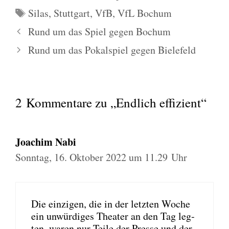
Schlagwörter
Silas
,
Stuttgart
,
VfB
,
VfL Bochum
Rund um das Spiel gegen Bochum
Rund um das Pokalspiel gegen Bielefeld
2 Kommentare zu „Endlich effizient“
Joachim Nabi
Sonntag, 16. Oktober 2022 um 11.29 Uhr
Die ein­zi­gen, die in der letz­ten Woche
ein unwür­di­ges Thea­ter an den Tag leg­
ten, waren nur Tei­le der Pres­se und der