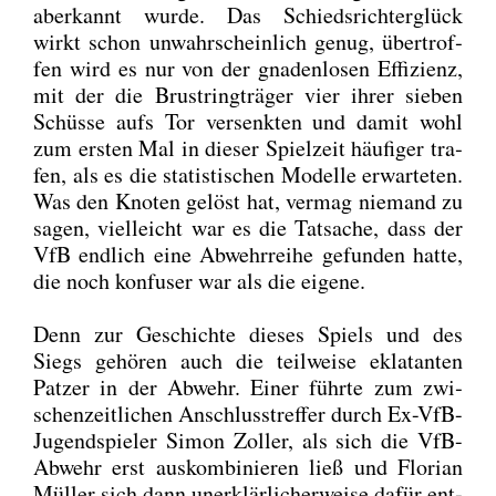
aberkannt wur­de. Das Schieds­rich­ter­glück
wirkt schon unwahr­schein­lich genug, über­trof­
fen wird es nur von der gna­den­lo­sen Effi­zi­enz,
mit der die Brust­ring­trä­ger vier ihrer sie­ben
Schüs­se aufs Tor ver­senk­ten und damit wohl
zum ers­ten Mal in die­ser Spiel­zeit häu­fi­ger tra­
fen, als es die sta­tis­ti­schen Model­le erwar­te­ten.
Was den Kno­ten gelöst hat, ver­mag nie­mand zu
sagen, viel­leicht war es die Tat­sa­che, dass der
VfB end­lich eine Abwehr­rei­he gefun­den hat­te,
die noch kon­fu­ser war als die eige­ne.
Denn zur Geschich­te die­ses Spiels und des
Siegs gehö­ren auch die teil­wei­se ekla­tan­ten
Pat­zer in der Abwehr. Einer führ­te zum zwi­
schen­zeit­li­chen Anschluss­tref­fer durch Ex-VfB-
Jugend­spie­ler Simon Zol­ler, als sich die VfB-
Abwehr erst aus­kom­bi­nie­ren ließ und Flo­ri­an
Mül­ler sich dann uner­klär­li­cher­wei­se dafür ent­