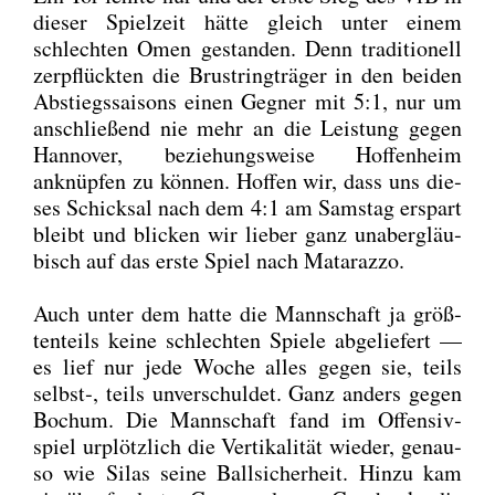
die­ser Spiel­zeit hät­te gleich unter einem
schlech­ten Omen gestan­den. Denn tra­di­tio­nell
zer­pflück­ten die Brust­ring­trä­ger in den bei­den
Abstiegs­sai­sons einen Geg­ner mit 5:1, nur um
anschlie­ßend nie mehr an die Leis­tung gegen
Han­no­ver, bezie­hungs­wei­se Hof­fen­heim
anknüp­fen zu kön­nen. Hof­fen wir, dass uns die­
ses Schick­sal nach dem 4:1 am Sams­tag erspart
bleibt und bli­cken wir lie­ber ganz unab­er­gläu­
bisch auf das ers­te Spiel nach Mat­a­raz­zo.
Auch unter dem hat­te die Mann­schaft ja größ­
ten­teils kei­ne schlech­ten Spie­le abge­lie­fert —
es lief nur jede Woche alles gegen sie, teils
selbst‑, teils unver­schul­det. Ganz anders gegen
Bochum. Die Mann­schaft fand im Offen­siv­
spiel urplötz­lich die Ver­ti­ka­li­tät wie­der, genau­
so wie Silas sei­ne Ball­si­cher­heit. Hin­zu kam