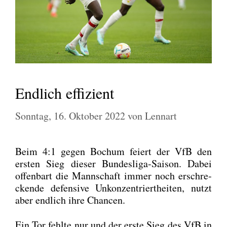
Endlich effizient
Sonntag, 16. Oktober 2022
von
Lennart
Beim 4:1 gegen Bochum fei­ert der VfB den
ers­ten Sieg die­ser Bun­des­li­ga-Sai­son. Dabei
offen­bart die Mann­schaft immer noch erschre­
cken­de defen­si­ve Unkon­zen­triert­hei­ten, nutzt
aber end­lich ihre Chan­cen.
Ein Tor fehl­te nur und der ers­te Sieg des VfB in