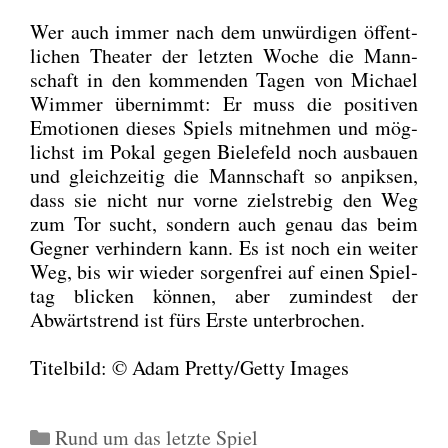
Wer auch immer nach dem unwür­di­gen öffent­
li­chen Thea­ter der letz­ten Woche die Mann­
schaft in den kom­men­den Tagen von Micha­el
Wim­mer über­nimmt: Er muss die posi­ti­ven
Emo­tio­nen die­ses Spiels mit­neh­men und mög­
lichst im Pokal gegen Bie­le­feld noch aus­bau­en
und gleich­zei­tig die Mann­schaft so anpik­sen,
dass sie nicht nur vor­ne ziel­stre­big den Weg
zum Tor sucht, son­dern auch genau das beim
Geg­ner ver­hin­dern kann. Es ist noch ein wei­ter
Weg, bis wir wie­der sor­gen­frei auf einen Spiel­
tag bli­cken kön­nen, aber zumin­dest der
Abwärts­trend ist fürs Ers­te unter­bro­chen.
Titel­bild: © Adam Pretty/Getty Images
Kategorien
Rund um das letzte Spiel