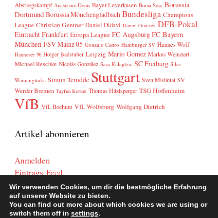
Borussia
Abstiegskampf
Bayer Leverkusen
Anastasios Donis
Borna Sosa
Bundesliga
Dortmund
Borussia Mönchengladbach
Champions
DFB-Pokal
League
Christian Gentner
Daniel Didavi
Daniel Ginczek
FC Bayern
Eintracht Frankfurt
FC Augsburg
Europa League
München
FSV Mainz 05
Hannes Wolf
Gonzalo Castro
Hamburger SV
Mario Gomez
Leipzig
Markus Weinzierl
Holger Badstuber
Hannover 96
SC Freiburg
Michael Reschke
Nicolás González
Sasa Kalajdzic
Silas
Stuttgart
Simon Terodde
SV
Sven Mislintat
Wamangituka
Werder Bremen
TSG Hoffenheim
Thomas Hitzlsperger
Tayfun Korkut
VfB
VfL Wolfsburg
Wolfgang Dietrich
VfL Bochum
Artikel abonnieren
Anmelden
Eintrags-Feed
Kommentar-Feed
Wir verwenden Cookies, um dir die bestmögliche Erfahrung
WordPress.org
auf unserer Website zu bieten.
You can find out more about which cookies we are using or
switch them off in
settings
.