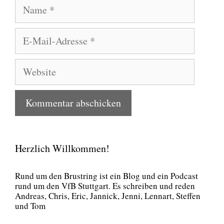
Name
E-
Mail-
Adresse
Website
Herzlich Willkommen!
Rund um den Brust­ring ist ein Blog und ein Pod­cast
rund um den VfB Stutt­gart. Es schrei­ben und reden
Andre­as, Chris, Eric, Jan­nick, Jen­ni, Lenn­art, Stef­fen
und Tom