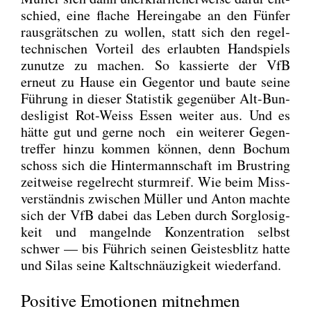
schied, eine fla­che Her­ein­ga­be an den Fün­fer
raus­grät­schen zu wol­len, statt sich den regel­
tech­ni­schen Vor­teil des erlaub­ten Hand­spiels
zunut­ze zu machen. So kas­sier­te der VfB
erneut zu Hau­se ein Gegen­tor und bau­te sei­ne
Füh­rung in die­ser Sta­tis­tik gegen­über Alt-Bun­
des­li­gist Rot-Weiss Essen wei­ter aus. Und es
hät­te gut und ger­ne noch ein wei­te­rer Gegen­
tref­fer hin­zu kom­men kön­nen, denn Bochum
schoss sich die Hin­ter­mann­schaft im Brust­ring
zeit­wei­se regel­recht sturm­reif. Wie beim Miss­
ver­ständ­nis zwi­schen Mül­ler und Anton mach­te
sich der VfB dabei das Leben durch Sorg­lo­sig­
keit und man­geln­de Kon­zen­tra­ti­on selbst
schwer — bis Füh­rich sei­nen Geis­tes­blitz hat­te
und Silas sei­ne Kalt­schnäu­zig­keit wie­der­fand.
Positive Emotionen mitnehmen