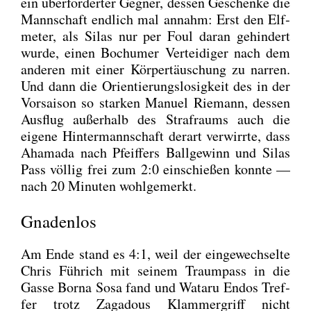
ein über­for­der­ter Geg­ner, des­sen Geschen­ke die
Mann­schaft end­lich mal annahm: Erst den Elf­
me­ter, als Silas nur per Foul dar­an gehin­dert
wur­de, einen Bochu­mer Ver­tei­di­ger nach dem
ande­ren mit einer Kör­per­täu­schung zu nar­ren.
Und dann die Ori­en­tie­rungs­lo­sig­keit des in der
Vor­sai­son so star­ken Manu­el Rie­mann, des­sen
Aus­flug außer­halb des Straf­raums auch die
eige­ne Hin­ter­mann­schaft der­art ver­wirr­te, dass
Aha­ma­da nach Pfeif­fers Ball­ge­winn und Silas
Pass völ­lig frei zum 2:0 ein­schie­ßen konn­te —
nach 20 Minu­ten wohl­ge­merkt.
Gnadenlos
Am Ende stand es 4:1, weil der ein­ge­wech­sel­te
Chris Füh­rich mit sei­nem Traum­pass in die
Gas­se Bor­na Sosa fand und Wata­ru Endos Tref­
fer trotz Zag­adous Klam­mer­griff nicht